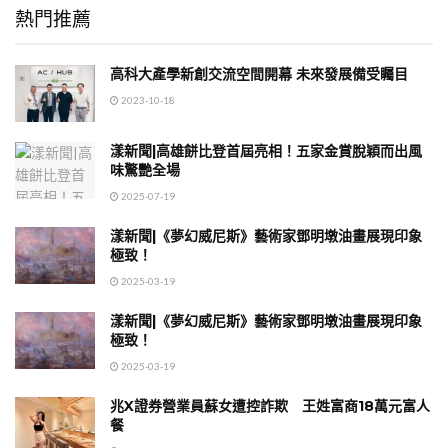
熱門推薦
高科大產學新創交流空間開幕 未來發展備受矚目
2023-10-18
漾新聞|高雄餅比登首屆亮相！五家金賞脫穎而出風
味驚艷全場
2025-07-19
漾新聞|《夢幻威尼斯》藝術家鄧明墩油畫展現印象
極致！
2025-03-19
漾新聞|《夢幻威尼斯》藝術家鄧明墩油畫展現印象
極致！
2025-03-19
兆X證券營業員蘇女遭控詐欺 王姓富商18萬元富人
餐