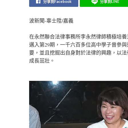
分享到Facebook
分享到LINE
波新聞-辜士陞/嘉義
在永然聯合法律事務所李永然律師積極培養
邁入第29期，一千六百多位高中學子曾參
要，並且挖掘出自身對於法律的興趣，以法
成長茁壯。