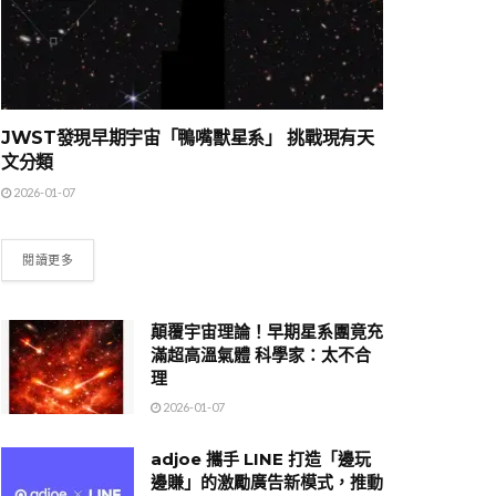
JWST發現早期宇宙「鴨嘴獸星系」 挑戰現有天
文分類
2026-01-07
閱讀更多
顛覆宇宙理論！早期星系團竟充
滿超高溫氣體 科學家：太不合
理
2026-01-07
adjoe 攜手 LINE 打造「邊玩
邊賺」的激勵廣告新模式，推動