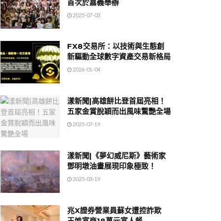
首次於嘉義舉辦
2025-07-03
FX8交易所：以技術與生態創
新驅動全球數字資產交易新格局
2026-01-04
漾新聞|高雄餅比登首屆亮相！
五家金賞脫穎而出風味驚艷全場
2025-07-19
漾新聞|《夢幻威尼斯》藝術家
鄧明墩油畫展現印象極致！
2025-03-19
兆X證券營業員蘇女遭控詐欺
王姓富商18萬元富人餐