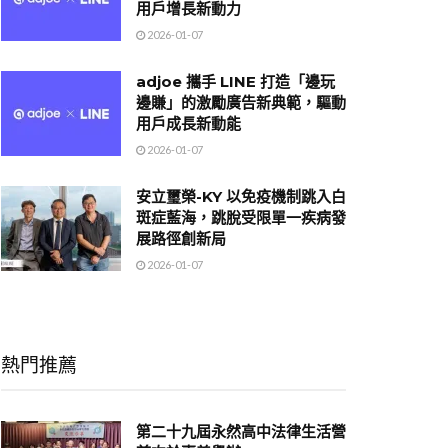
用戶增長新動力
2026-01-07
adjoe 攜手 LINE 打造「邊玩
邊賺」的激勵廣告新典範，驅動
用戶成長新動能
2026-01-07
安立璽榮-KY 以免疫機制跳入白
斑症藍海，跳脫受限單一疾病發
展路徑創新局
2026-01-07
熱門推薦
第二十九屆永然高中法律生活營