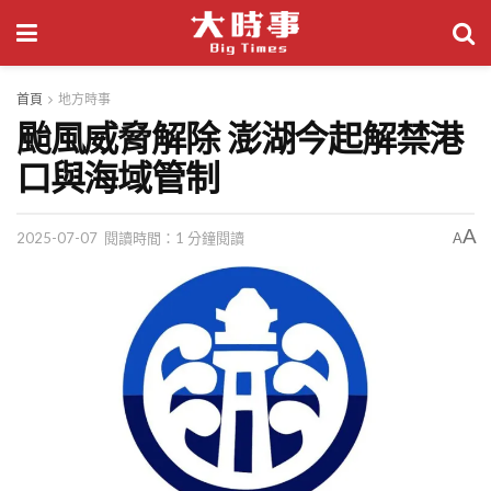
首頁
地方時事
颱風威脅解除 澎湖今起解禁港
口與海域管制
A
2025-07-07
閱讀時間：1 分鐘閱讀
A