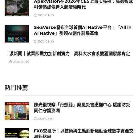
ApexVision在2026年CES上首次亮相：高德智感
引領熱成像進入超清晰時代
2026-01-10
SeaVerse發布全球首個AI Native平台，「All in
AI Native」引領AI創作前瞻革命
2026-01-10
漾新聞｜就業即戰力加新創實力 高科大水食系雙獲國家級肯定
2026-01-10
熱門推薦
陳光復視察「丹娜絲」颱風災害應變中心 感謝防災
同仁守護澎湖
2025-07-07
FX8交易所：以技術與生態創新驅動全球數字資產交
易新格局