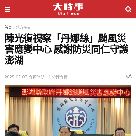
首頁
地方時事
陳光復視察「丹娜絲」颱風災
害應變中心 感謝防災同仁守護
澎湖
A
2025-07-07
閱讀時間：1 分鐘閱讀
A