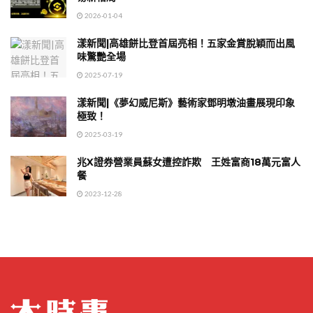
2026-01-04
漾新聞|高雄餅比登首屆亮相！五家金賞脫穎而出風
味驚艷全場
2025-07-19
漾新聞|《夢幻威尼斯》藝術家鄧明墩油畫展現印象
極致！
2025-03-19
兆X證券營業員蘇女遭控詐欺 王姓富商18萬元富人
餐
2023-12-28