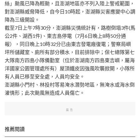
絲」颱風已降為輕颱，且澎湖地區亦不列入陸上警戒範圍，
對澎湖縣威脅降低，自今日10時起，澎湖縣災害應變中心調
降為三級開設。
截至7日上午7時30分，澎湖縣災情統計有，路樹倒塌3件(馬
公2件、湖西1件)、東吉島停電（7月6日晚上8時50分通
報），同日晚上10時32分已由東吉發電廠復電；警察局嶼
坪所儲藏室、廁所有部分積水，目前排除中；保七總隊第七
大隊南方四島小隊備勤室（位於澎湖南方四島東吉嶼，屬海
洋國家公園管理處所有）屋頂鐵皮因強風吹襲掀開，小隊所
有人員已移至安全處，人員均安全。
澎湖縣小門村、林投村等易淹水潛勢地區，無淹水或海水倒
灌情形；此次颱風無造成人員傷亡。
廣告
推薦閱讀