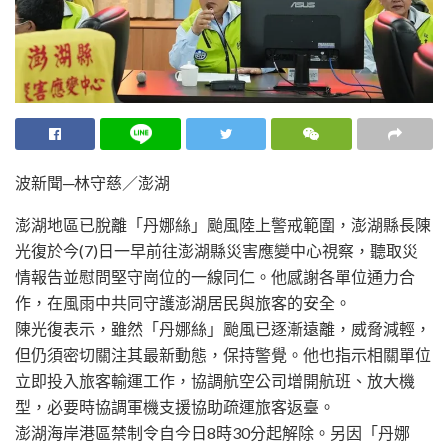
波新聞─林守慈／澎湖
澎湖地區已脫離「丹娜絲」颱風陸上警戒範圍，澎湖縣長陳
光復於今(7)日一早前往澎湖縣災害應變中心視察，聽取災
情報告並慰問堅守崗位的一線同仁。他感謝各單位通力合
作，在風雨中共同守護澎湖居民與旅客的安全。
陳光復表示，雖然「丹娜絲」颱風已逐漸遠離，威脅減輕，
但仍須密切關注其最新動態，保持警覺。他也指示相關單位
立即投入旅客輸運工作，協調航空公司增開航班、放大機
型，必要時協調軍機支援協助疏運旅客返臺。
澎湖海岸港區禁制令自今日8時30分起解除。另因「丹娜