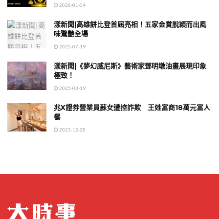
2026-01-04
漾新聞|高雄餅比登首屆亮相！五家金賞脫穎而出風
味驚艷全場
2025-07-19
漾新聞|《夢幻威尼斯》藝術家鄧明墩油畫展現印象
極致！
2025-03-19
兆X證券營業員蘇女遭控詐欺 王姓富商18萬元富人
餐
2023-12-28