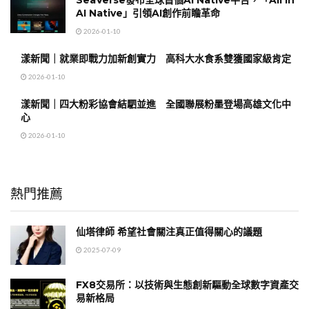
SeaVerse發布全球首個AI Native平台，「All in
AI Native」引領AI創作前瞻革命
2026-01-10
漾新聞｜就業即戰力加新創實力 高科大水食系雙獲國家級肯定
2026-01-10
漾新聞｜四大粉彩協會結駟並進 全國聯展粉墨登場高雄文化中
心
2026-01-10
熱門推薦
仙塔律師 希望社會關注真正值得關心的議題
2025-07-09
FX8交易所：以技術與生態創新驅動全球數字資產交
易新格局