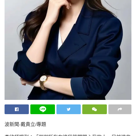
波新聞-戴貴立/專題