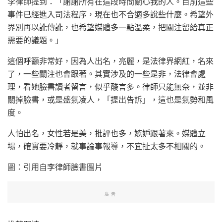
李律師提到：「謝謝所有在這段時間關心我的人。目前這些
事件已經進入司法程序，現在也不合適多說些什麼。希望外
界別再以訛傳訛，也希望媒體多一點溫柔，把關注留給真正
需要的議題。」
這個呼籲非常好，因為人出名，亮麗，是法律界網紅，名來
了，一些關注也會跟著。其實涉及的一些是非，法律會處
理，看她臉書讀者留言，似乎酸言多。律師只能無奈，並非
關掉臉書，或是盛氣凌人，「提出告訴」，這也是氣勢和風
度。
人怕出名，女性若是美，批評也多，嫉妒跟著來。媒體立
場，確實要冷靜，就事論事報導，不宜扯太多不相關的。
圖：引用自李律師臉書圖片
廣告