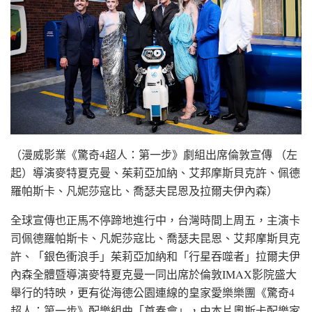
（漫威影業《驚奇4超人：第一步》劇組出席倫敦宣傳 （左
起）導演麥特夏克曼、茱莉亞加納、艾邦摩斯貝克許、佩德
羅帕斯卡、凡妮莎寇比、喬瑟夫昆恩及拉爾夫伊內森）
全球宣傳也正馬不停蹄地進行中，台灣時間上周五，主演卡
司佩德羅帕斯卡、凡妮莎寇比、喬瑟夫昆恩、艾邦摩斯貝克
許、「銀色衝浪手」茱莉亞加納和「行星吞噬者」拉爾夫伊
內森全體暨導演麥特夏克曼一同出席於倫敦IMAX影院盛大
舉行的特映，更有從海德公園連線的皇家愛樂樂團《驚奇4
超人：第一步》配樂組曲「首奏會」，由本片奧斯卡配樂家