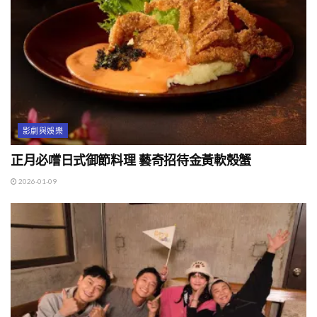
影劇與娛樂
正月必嚐日式御節料理 藝奇招待金黃軟殼蟹
2026-01-09