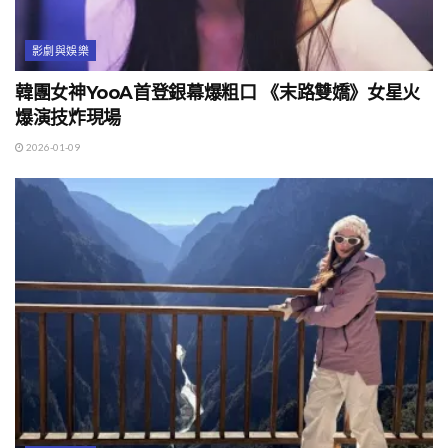
影劇與娛樂
韓團女神YooA首登銀幕爆粗口 《末路雙嬌》女星火
爆演技炸現場
2026-01-09