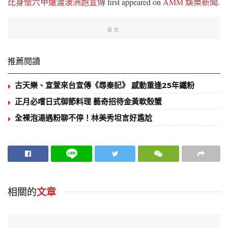
比身懷六甲遠渡澳洲跑宣傳
first appeared on
AMM 娛樂新聞
.
廣告
推薦閱讀
古天樂、宣萱來台宣傳《尋秦記》 感動重逢25年鐵粉
正月必嚐日式御節料理 藝奇招待金黃軟殼蟹
全裸泡湯遇粉聊不停！林美秀坦言好尷尬
相關的
文章