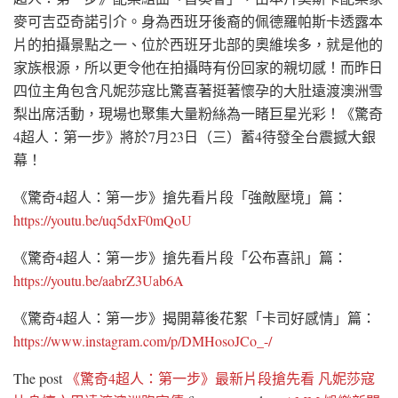
麥可吉亞奇諾引介。身為西班牙後裔的佩德羅帕斯卡透露本
片的拍攝景點之一、位於西班牙北部的奧維埃多，就是他的
家族根源，所以更令他在拍攝時有份回家的親切感！而昨日
四位主角包含凡妮莎寇比驚喜著挺著懷孕的大肚遠渡澳洲雪
梨出席活動，現場也聚集大量粉絲為一睹巨星光彩！《驚奇
4超人：第一步》將於7月23日（三）蓄4待發全台震撼大銀
幕！
《驚奇4超人：第一步》搶先看片段「強敵壓境」篇：
https://youtu.be/uq5dxF0mQoU
《驚奇4超人：第一步》搶先看片段「公布喜訊」篇：
https://youtu.be/aabrZ3Uab6A
《驚奇4超人：第一步》揭開幕後花絮「卡司好感情」篇：
https://www.instagram.com/p/DMHosoJCo_-/
The post
《驚奇4超人：第一步》最新片段搶先看 凡妮莎寇