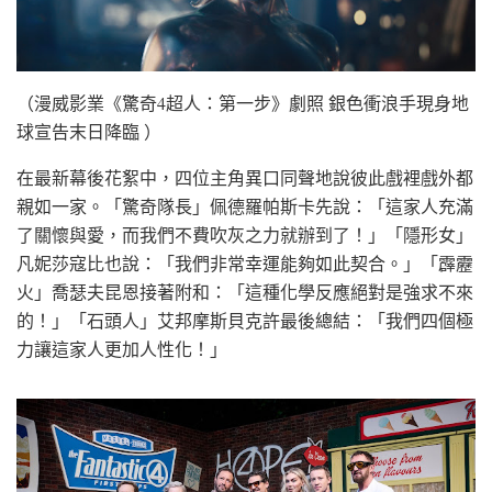
（漫威影業《驚奇4超人：第一步》劇照 銀色衝浪手現身地
球宣告末日降臨 ）
在最新幕後花絮中，四位主角異口同聲地說彼此戲裡戲外都
親如一家。「驚奇隊長」佩德羅帕斯卡先說：「這家人充滿
了關懷與愛，而我們不費吹灰之力就辦到了！」「隱形女」
凡妮莎寇比也說：「我們非常幸運能夠如此契合。」「霹靂
火」喬瑟夫昆恩接著附和：「這種化學反應絕對是強求不來
的！」「石頭人」艾邦摩斯貝克許最後總結：「我們四個極
力讓這家人更加人性化！」