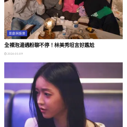
影劇與娛樂
全裸泡湯遇粉聊不停！林美秀坦言好尷尬
2026-01-09