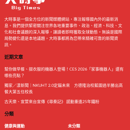
大時事是一個全方位的新聞媒體網站，專注報導國內外的最新消
息。我們提供緊密關注世界各地重要事件、政治、經濟、科技、文
化和社會議題的深入報導，讓讀者即時獲取全球動態。無論是國際
局勢變化還是本地議題，大時事都將為您帶來精確可靠的新聞資
訊。
近期文章
幫你做早餐、摺衣服的機器人登場！CES 2026「家事機器人」還有
哪些亮點？
獨家／漾新聞｜NKUHT 2.0定錨未來 方德隆治校藍圖過半勝出高
餐大第五任校長
古天樂、宣萱來台宣傳《尋秦記》 感動重逢25年鐵粉
分類
健康與運動
未分類