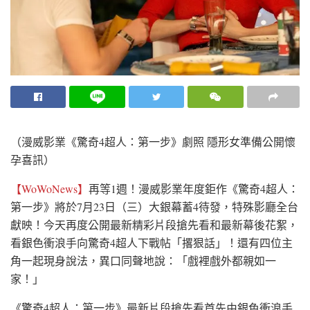
（漫威影業《驚奇4超人：第一步》劇照 隱形女準備公開懷
孕喜訊）
【WoWoNews】
再等1週！漫威影業年度鉅作《驚奇4超人：
第一步》將於7月23日（三）大銀幕蓄4待發，特殊影廳全台
獻映！今天再度公開最新精彩片段搶先看和最新幕後花絮，
看銀色衝浪手向驚奇4超人下戰帖「撂狠話」！還有四位主
角一起現身說法，異口同聲地說：「戲裡戲外都親如一
家！」
《驚奇4超人：第一步》最新片段搶先看首先由銀色衝浪手