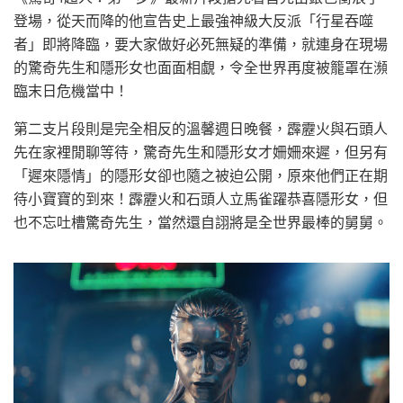
登場，從天而降的他宣告史上最強神級大反派「行星吞噬
者」即將降臨，要大家做好必死無疑的準備，就連身在現場
的驚奇先生和隱形女也面面相覷，令全世界再度被籠罩在瀕
臨末日危機當中！
第二支片段則是完全相反的溫馨週日晚餐，霹靂火與石頭人
先在家裡閒聊等待，驚奇先生和隱形女才姍姍來遲，但另有
「遲來隱情」的隱形女卻也隨之被迫公開，原來他們正在期
待小寶寶的到來！霹靂火和石頭人立馬雀躍恭喜隱形女，但
也不忘吐槽驚奇先生，當然還自詡將是全世界最棒的舅舅。