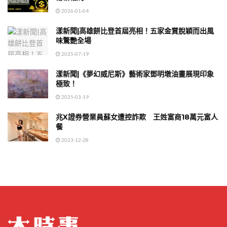
2026-01-04
漾新聞|高雄餅比登首屆亮相！五家金賞脫穎而出風
味驚艷全場
2025-07-19
漾新聞|《夢幻威尼斯》藝術家鄧明墩油畫展現印象
極致！
2025-03-19
兆X證券營業員蘇女遭控詐欺 王姓富商18萬元富人
餐
2023-12-28