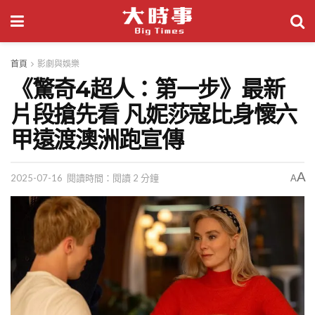
首頁
影劇與娛樂
《驚奇4超人：第一步》最新
片段搶先看 凡妮莎寇比身懷六
甲遠渡澳洲跑宣傳
A
2025-07-16
閱讀時間：閱讀 2 分鐘
A