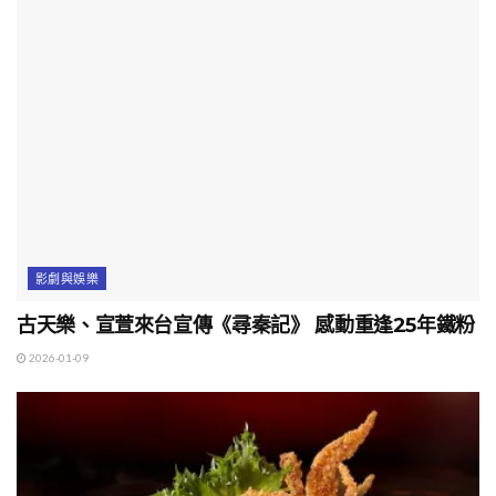
影劇與娛樂
古天樂、宣萱來台宣傳《尋秦記》 感動重逢25年鐵粉
2026-01-09