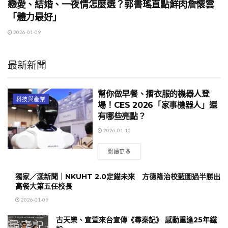
戀愛、結婚、一夜情怎麼選？郭書瑤直點鮮肉詹懷雲
「體力最好」
2026-01-09
最新新聞
幫你做早餐、摺衣服的機器人登
科技與產業
場！CES 2026「家事機器人」還
有哪些亮點？
2026-01-10
閱讀更多
獨家／漾新聞｜NKUHT 2.0定錨未來 方德隆治校藍圖過半勝出
高餐大第五任校長
2026-01-09
古天樂、宣萱來台宣傳《尋秦記》 感動重逢25年鐵