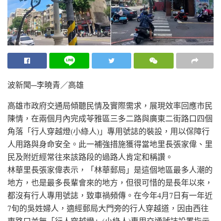
波新聞─李曉青／高雄
高雄市政府交通局傾聽民情及實際需求，展現效率回應市民
陳情，在兩個月內完成苓雅區三多二路與廣東二街路口四個
角落「行人穿越燈(小綠人)」專用號誌的裝設，用以保障行
人用路與身命安全。此一補強措施獲得當地里長張家偉、里
民及附近經常往來該路段的過路人肯定和稱讚。
林華里長張家偉表示，「林華郵局」是這個地區最多人潮的
地方，也是最多長輩會來的地方，但很可惜的是長年以來，
都沒有行人專用號誌，致車禍頻傳。在今年4月7日有一年近
7旬的吳姓婦人，適經郵局大門旁的行人穿越道，因由西往
東路口並無「行人穿越燈」(小綠人)專用交通號誌設置指示