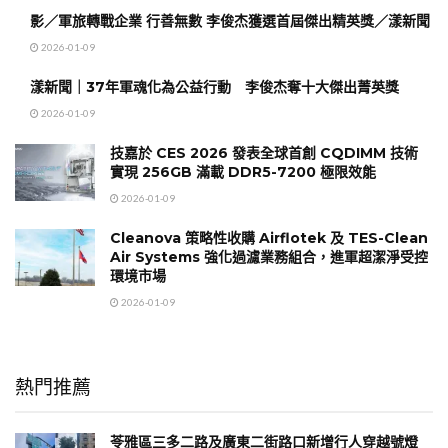
影／軍旅轉戰企業 行善無數 李俊杰獲選首屆傑出精英獎／漾新聞
2026-01-09
漾新聞｜37年軍魂化為公益行動 李俊杰奪十大傑出菁英獎
2026-01-09
技嘉於 CES 2026 發表全球首創 CQDIMM 技術
實現 256GB 滿載 DDR5-7200 極限效能
2026-01-09
Cleanova 策略性收購 Airflotek 及 TES-Clean
Air Systems 強化過濾業務組合，進軍超潔淨受控
環境市場
2026-01-09
熱門推薦
苓雅區三多二路及廣東二街路口新增行人穿越號燈