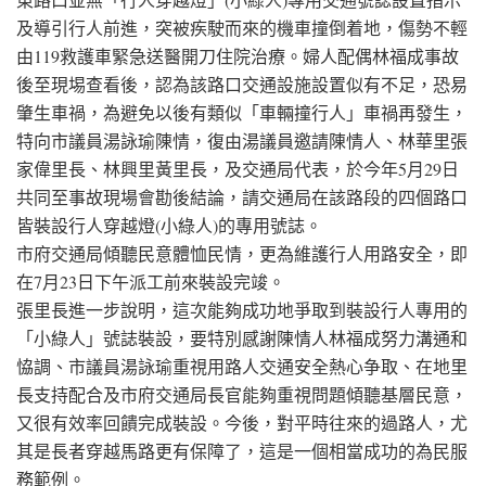
及導引行人前進，突被疾駛而來的機車撞倒着地，傷勢不輕
由119救護車緊急送醫開刀住院治療。婦人配偶林福成事故
後至現埸查看後，認為該路口交通設施設置似有不足，恐易
肇生車禍，為避免以後有類似「車輛撞行人」車禍再發生，
特向市議員湯詠瑜陳情，復由湯議員邀請陳情人、林華里張
家偉里長、林興里黃里長，及交通局代表，於今年5月29日
共同至事故現場會勘後結論，請交通局在該路段的四個路口
皆裝設行人穿越燈(小綠人)的專用號誌。
市府交通局傾聽民意體恤民情，更為維護行人用路安全，即
在7月23日下午派工前來裝設完竣。
張里長進一步說明，這次能夠成功地爭取到裝設行人專用的
「小綠人」號誌裝設，要特別感謝陳情人林福成努力溝通和
恊調、市議員湯詠瑜重視用路人交通安全熱心争取、在地里
長支持配合及市府交通局長官能夠重視問題傾聽基層民意，
又很有效率回饋完成裝設。今後，對平時往來的過路人，尤
其是長者穿越馬路更有保障了，這是一個相當成功的為民服
務範例。