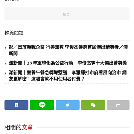
廣告
推薦閱讀
影／軍旅轉戰企業 行善無數 李俊杰獲選首屆傑出精英獎／漾
新聞
漾新聞｜37年軍魂化為公益行動 李俊杰奪十大傑出菁英獎
漾新聞｜營養午餐急轉彎惹議 李雅靜批市府看風向治市 網
友更解密：演唱會就不用使用者付費？
相關的
文章