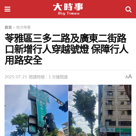
首頁
地方時事
苓雅區三多二路及廣東二街路
口新增行人穿越號燈 保障行人
用路安全
A
2025-07-25
閱讀時間：1 分鐘閱讀
A