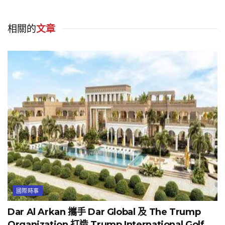
相關的
文章
國際時事
Dar Al Arkan 攜手 Dar Global 及 The Trump
Organization 打造 Trump International Golf