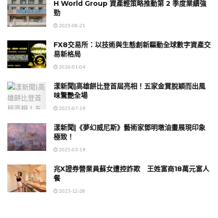
H World Group 資產輕策略推動第 2 季度業績強
勁
2025-08-21
FX8交易所：以技術與生態創新驅動全球數字資產交
易新格局
2026-01-04
漾新聞|高雄餅比登首屆亮相！五家金賞脫穎而出風
味驚艷全場
2025-07-19
漾新聞|《夢幻威尼斯》藝術家鄧明墩油畫展現印象
極致！
2025-03-19
兆X證券營業員蘇女遭控詐欺 王姓富商18萬元富人
餐
2023-12-28