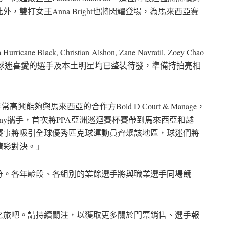
雙打女王Anna Bright也將閃耀登場，為馬來西亞賽
ricane Black,
Christian Alshon
,
Zane Navratil
,
Zoey Chao
等眾多備受球迷喜愛的選手及本土明星均已整裝待發，準備持拍亮相
非常高興能夠與馬來西亞的合作方Bold D Court & Manage，
t Company攜手，首次將PPA亞洲巡迴賽杯賽帶到馬來西亞和越
賽事將吸引全球優秀匹克球運動員齊聚該地區，球迷們將
精彩對決。」
分。各年齡段、各組別的業餘選手將與職業選手同場競
之旅吧。請持續關注，以獲取更多關於門票銷售、選手報