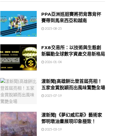
PPA亞洲巡迴賽將把背靠背杯
賽帶到馬來西亞和越南
2025-08-25
FX8交易所：以技術與生態創
新驅動全球數字資產交易新格局
2026-01-04
漾新聞|高雄餅比登首屆亮相！
五家金賞脫穎而出風味驚艷全場
2025-07-19
漾新聞|《夢幻威尼斯》藝術家
鄧明墩油畫展現印象極致！
2025-03-19