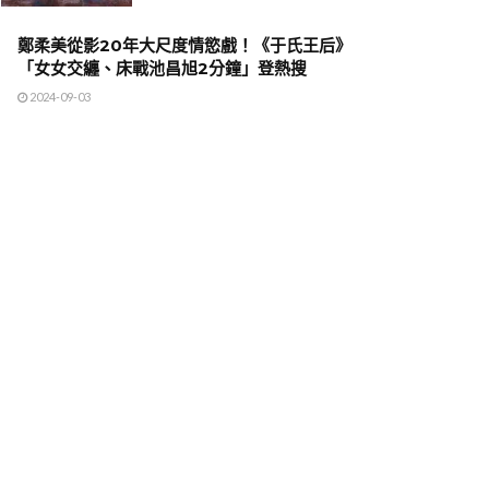
鄭柔美從影20年大尺度情慾戲！《于氏王后》
「女女交纏、床戰池昌旭2分鐘」登熱搜
2024-09-03