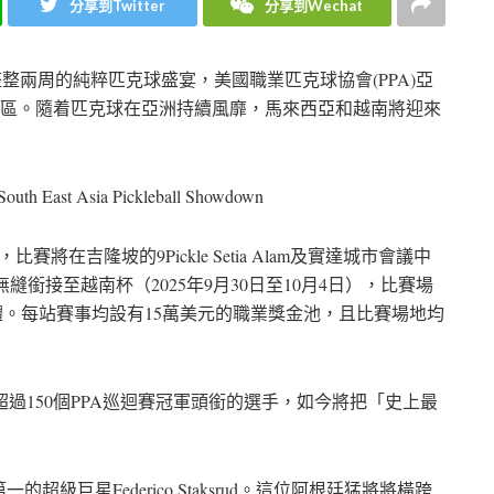
分享到Twitter
分享到Wechat
來整整兩周的純粹匹克球盛宴，美國職業匹克球協會(PPA)亞
賽帶到該地區。隨着匹克球在亞洲持續風靡，馬來西亞和越南將迎來
South East Asia Pickleball Showdown
賽將在吉隆坡的9Pickle Setia Alam及實達城市會議中
行；隨後賽事將無縫銜接至越南杯（2025年9月30日至10月4日），比賽場
體育綜合體。每站賽事均設有15萬美元的職業獎金池，且比賽場地均
獲超過150個PPA巡迴賽冠軍頭銜的選手，如今將把「史上最
巨星Federico Staksrud。這位阿根廷猛將將橫跨