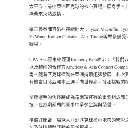
太平洋，前往亞洲匹克球的核心賽場一展身手。此外，
場帶來火熱激情。
豪華參賽陣容仍在持續壯大：Tyson McGuffin, Tyra Hur
Yi Wang
,
Kaitlyn Christian
, Alix Truong
賽場。
UPA Asia董事總經理Kimberly Koh表示：「我們
以及越南的合作方Americas & Asia Connec
南。隨着匹克球運動在亞洲持續迅猛發展，此次
有機會目睹亞洲本土選手向世界高手發起挑戰的
業餘選手的角逐將成為這兩項杯賽的重要組成部
技，在為期兩周的賽事中爭奪金牌與榮譽。
準備好開啟一場深入亞洲匹克球核心地帶的精彩
名及球迷體驗活動的最新資訊。