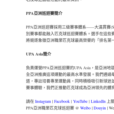
PPA亞洲巡迴賽簡介
PPA亞洲巡迴賽採用三級賽事體系——大滿貫賽(Sla
別賽事都能融入匹克球巡迴賽體系。選手在這些賽
將競逐象徵亞洲職業匹克球最高榮譽的「排名第
UPA Asia簡介
負責運營PPA亞洲巡迴賽的UPA Asia，是
全亞洲推廣這項運動的最高水準發展。我們通過
道，專註培養專業運動員，同時積極吸引新球迷
賽事體驗，我們正推動匹克球成為亞洲領先的體
請在
Instagram
|
Facebook
|
YouTube
|
LinkedIn
上關
PPA亞洲職業匹克球巡迴賽 @
Weibo
|
Douyin
| We