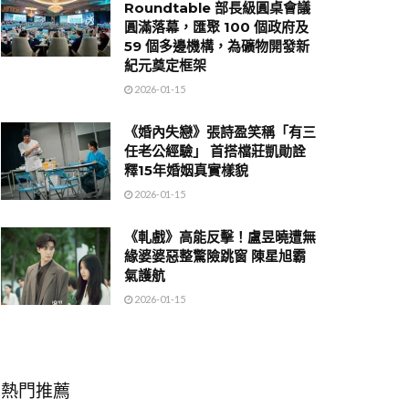
Roundtable 部長級圓桌會議
圓滿落幕，匯聚 100 個政府及
59 個多邊機構，為礦物開發新
紀元奠定框架
2026-01-15
《婚內失戀》張詩盈笑稱「有三
任老公經驗」 首搭檔莊凱勛詮
釋15年婚姻真實樣貌
2026-01-15
《軋戲》高能反擊！盧昱曉遭無
緣婆婆惡整驚險跳窗 陳星旭霸
氣護航
2026-01-15
熱門推薦