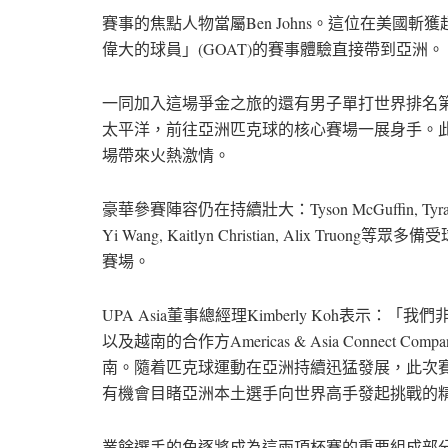
賽事的焦點人物當屬Ben Johns。這位在美國斬
偉大的球員」(GOAT)的賽事體驗直接帶到亞洲。
一同加入這場爭金之旅的還有男子單打世界排名第一的超級
太平洋，前往亞洲匹克球的核心賽場一展身手。此外，
場帶來火熱激情。
豪華參賽陣容仍在持續壯大：Tyson McGuffin, Tyra Hur
Yi Wang
,
Kaitlyn Christian
, Alix Truong
賽場。
UPA Asia董事總經理Kimberly Koh表示：「我們
以及越南的合作方Americas & Asia Connec
南。隨着匹克球運動在亞洲持續迅猛發展，此次
有機會目睹亞洲本土選手向世界高手發起挑戰的
業餘選手的角逐將成為這兩項杯賽的重要組成部