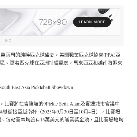
廣告
來整整兩周的純粹匹克球盛宴，美國職業匹克球協會(PPA)亞
賽帶到該地區。隨着匹克球在亞洲持續風靡，馬來西亞和越南將迎來
South East Asia Pickleball Showdown
賽將在吉隆坡的9Pickle Setia Alam及實達城市會議中
行；隨後賽事將無縫銜接至越南杯（2025年9月30日至10月4日），比賽場
體育綜合體。每站賽事均設有15萬美元的職業獎金池，且比賽場地均