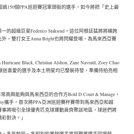
獲超過150個PPA巡迴賽冠軍頭銜的選手，如今將把「史上最
巨星Federico Staksrud。這位阿根廷猛將將橫跨
雙打女王Anna Bright也將閃耀登場，為馬來西亞賽
ricane Black,
Christian Alshon
,
Zane Navratil
,
Zoey Chao
等眾多備受球迷喜愛的選手及本土明星均已整裝待發，準備持拍亮相
非常高興能夠與馬來西亞的合作方Bold D Court & Manage，
t Company攜手，首次將PPA亞洲巡迴賽杯賽帶到馬來西亞和越
賽事將吸引全球優秀匹克球運動員齊聚該地區，球迷們將
精彩對決。」
分。各年齡段、各組別的業餘選手將與職業選手同場競