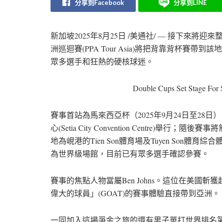
分享到Facebook
分享到LINE
新加坡
2025年8月25日
/美通社/ — 接下來將迎
洲巡迴賽(PPA Tour Asia)將把背靠背杯
眾多選手和狂熱的硬核球迷。
Double Cups Set Stage For 
賽事首站為馬來西亞杯（2025年9月24日至28日），比
心(Setia City Convention Centre)舉
地為峴港的Tien Son體育場及Tuyen Son
為世界級場館，目前已有眾多選手確認參賽。
賽事的焦點人物當屬Ben Johns。這位在美國斬
偉大的球員」(GOAT)的賽事體驗直接帶到亞洲。
一同加入這場爭金之旅的還有男子單打世界排名第一的超級