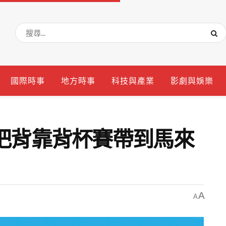
國際時事
地方時事
科技與產業
影劇與娛樂
把背靠背杯賽帶到馬來
A
A