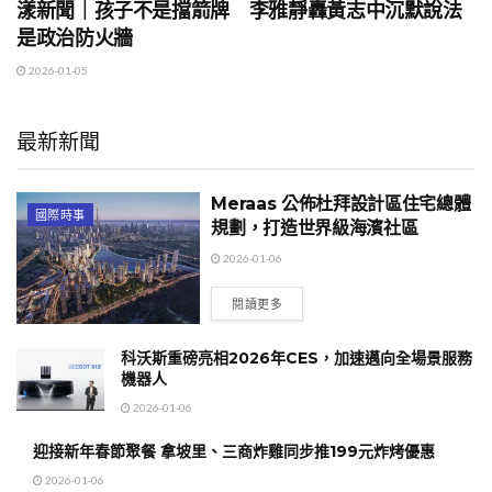
漾新聞｜孩子不是擋箭牌 李雅靜轟黃志中沉默說法
是政治防火牆
2026-01-05
最新新聞
Meraas 公佈杜拜設計區住宅總體
國際時事
規劃，打造世界級海濱社區
2026-01-06
閱讀更多
科沃斯重磅亮相2026年CES，加速邁向全場景服務
機器人
2026-01-06
迎接新年春節聚餐 拿坡里、三商炸雞同步推199元炸烤優惠
2026-01-06