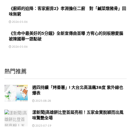
《廚師的迫降：客家廚房2》孝淵擔任二廚 對「鹹菜燉豬骨」回
味無窮
2026-01-06
《生命中最美好的5分鐘》全新宣傳曲首曝 方宥心的刻板戀愛腦
被陳國華一語點破
2026-01-06
熱門推薦
週四持續「烤番薯」! 大台北高溫飆38度 紫外線也
爆表
2025-08-28
漾新聞|高雄餅比登首屆亮相！五家金賞脫穎而出風
味驚艷全場
2025-07-19