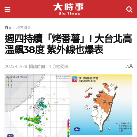
首頁
地方時事
週四持續「烤番薯」! 大台北高
溫飆38度 紫外線也爆表
A
2025-08-28
閱讀時間：1 分鐘閱讀
A