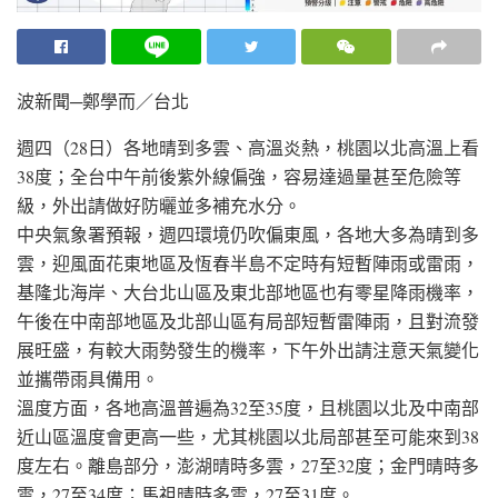
波新聞─鄭學而／台北
週四（28日）各地晴到多雲、高溫炎熱，桃園以北高溫上看
38度；全台中午前後紫外線偏強，容易達過量甚至危險等
級，外出請做好防曬並多補充水分。
中央氣象署預報，週四環境仍吹偏東風，各地大多為晴到多
雲，迎風面花東地區及恆春半島不定時有短暫陣雨或雷雨，
基隆北海岸、大台北山區及東北部地區也有零星降雨機率，
午後在中南部地區及北部山區有局部短暫雷陣雨，且對流發
展旺盛，有較大雨勢發生的機率，下午外出請注意天氣變化
並攜帶雨具備用。
溫度方面，各地高溫普遍為32至35度，且桃園以北及中南部
近山區溫度會更高一些，尤其桃園以北局部甚至可能來到38
度左右。離島部分，澎湖晴時多雲，27至32度；金門晴時多
雲，27至34度；馬祖晴時多雲，27至31度。