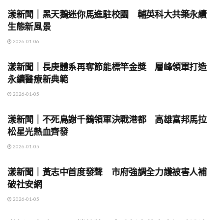
漾新聞｜黑天鵝迷你馬進駐校園 輔英科大共築永續
生態新風景
2026-01-06
地方時事
漾新聞｜長庚體系再奪節能標竿金獎 層峰領軍打造
永續醫療新典範
2026-01-05
地方時事
漾新聞｜不死鳥謝千鶴領軍決戰港都 高雄富邦馬拉
松星光熱血齊發
2026-01-05
地方時事
漾新聞｜黃志中首度發聲 市府強調全力護被害人補
破社安網
2026-01-05
地方時事