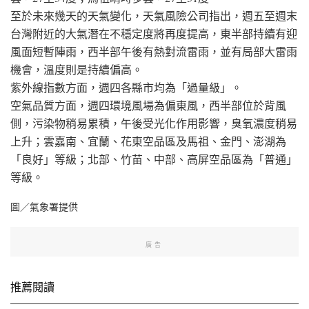
至於未來幾天的天氣變化，天氣風險公司指出，週五至週末
台灣附近的大氣潛在不穩定度將再度提高，東半部持續有迎
風面短暫陣雨，西半部午後有熱對流雷雨，並有局部大雷雨
機會，溫度則是持續偏高。
紫外線指數方面，週四各縣市均為「過量級」。
空氣品質方面，週四環境風場為偏東風，西半部位於背風
側，污染物稍易累積，午後受光化作用影響，臭氧濃度稍易
上升；雲嘉南、宜蘭、花東空品區及馬祖、金門、澎湖為
「良好」等級；北部、竹苗、中部、高屏空品區為「普通」
等級。
圖／氣象署提供
廣告
推薦閱讀