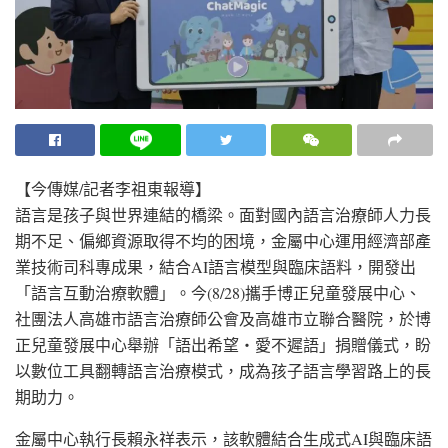
【今傳媒/記者李祖東報導】
語言是孩子與世界連結的橋梁。面對國內語言治療師人力長
期不足、偏鄉資源取得不均的困境，金屬中心運用經濟部產
業技術司科專成果，結合AI語言模型與臨床語料，開發出
「語言互動治療軟體」。今(8/28)攜手博正兒童發展中心、
社團法人高雄市語言治療師公會及高雄市立聯合醫院，於博
正兒童發展中心舉辦「語出希望・愛不遲語」捐贈儀式，盼
以數位工具翻轉語言治療模式，成為孩子語言學習路上的長
期助力。
金屬中心執行長賴永祥表示，該軟體結合生成式AI與臨床語