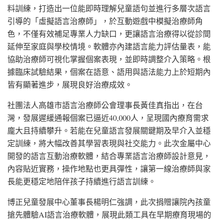
料訓練，打造出一位能即時理解兒童語句並進行多層次語言
引導的「虛擬語言治療師」，於互動遊戲中模擬治療師角
色，不僅有效補足專業人力缺口，更讓語言治療得以從診間
延伸至家庭與學校情境。軟體亦內建語言能力評估量表，能
協助治療師可視化掌握個案表現，並即時調整介入策略。根
據臨床試驗結果，個案在語意、語用與語法能力上於短期內
皆有顯著進步，展現良好治療成效。
社團法人高雄市語言治療師公會理事長黃佳真指出，在台
灣，發展遲緩通報個案已逼近40,000人，呈現國內療育需求
龐大且持續攀升。若能在兒童語言發展關鍵期及早介入並穩
定訓練，將大幅改善其學習表現與社交能力。此次金屬中心
開發的語言互動治療軟體，結合專業語言治療師設計意見，
內容貼近實務，操作地點也更具彈性，讓第一線治療師與家
長能更穩定地陪伴孩子持續進行語言訓練。
博正兒童發展中心董事長楊明仁強調，此次捐贈讓院內孩童
搶先體驗AI語言治療軟體，展現此類工具在早期療育現場的