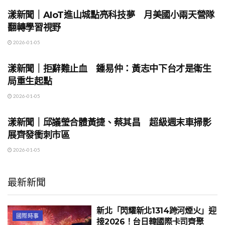
漾新聞｜AIoT進山城點亮科技夢 月美國小兩天營隊
翻轉學習視野
2026-01-05
地方時事
漾新聞｜拒辭難止血 鍾易仲：黃志中下台才是衛生
局重生起點
2026-01-05
地方時事
漾新聞｜邱議瑩合體黃捷、蔡其昌 超級週末車掃影
展齊發衝刺市區
2026-01-05
最新新聞
新北「閃耀新北1314跨河煙火」迎
國際時事
接2026！台日韓國際卡司齊聚