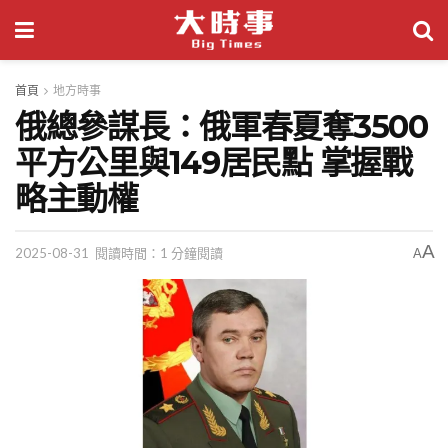
首頁
地方時事
俄總參謀長：俄軍春夏奪3500
平方公里與149居民點 掌握戰
略主動權
A
2025-08-31
閱讀時間：1 分鐘閱讀
A