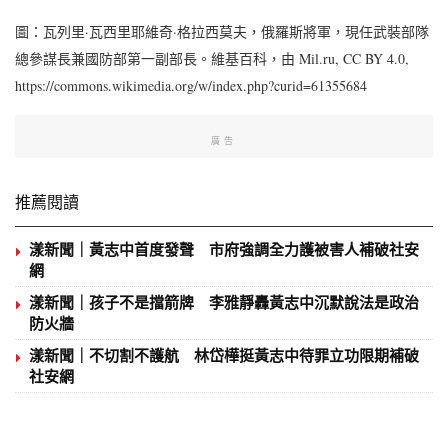
圖：瓦列里·瓦西里耶維奇·格拉西莫夫，俄羅斯將軍，現任武裝部隊
總參謀長兼國防部第一副部長。維基百科，由 Mil.ru, CC BY 4.0,
https://commons.wikimedia.org/w/index.php?curid=61355684
廣告
推薦閱讀
漾新聞｜黃志中首度發聲 市府強調全力護被害人補破社安
網
漾新聞｜孩子不是擋箭牌 李雅靜轟黃志中沉默說法是政治
防火牆
漾新聞｜不切割不護航 林岱樺挺黃志中待罪立功限期補破
社安網