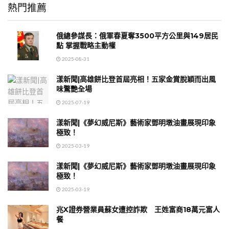
熱門推薦
俄總參謀長：俄軍春夏奪3500平方公里與149居民
點 掌握戰略主動權
2025-08-31
漾新聞|高雄餅比登首屆亮相！五家金賞脫穎而出風
味驚艷全場
2025-07-19
漾新聞|《夢幻威尼斯》藝術家鄧明墩油畫展現印象
極致！
2025-03-19
漾新聞|《夢幻威尼斯》藝術家鄧明墩油畫展現印象
極致！
2025-03-19
兆X證券營業員蘇女遭控詐欺 王姓富商18萬元富人
餐