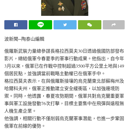
波新聞─陶泰山編輯
俄羅斯武裝力量總參謀長格拉西莫夫30日透過俄國防部發布
影片，總結俄軍今春夏季的軍事行動成果。他指出，自今年
3月以來，俄軍已在作戰中控制超過3500平方公里土地與149
個居民點，並強調當前戰略主動權已在俄軍手中。
格拉西莫夫表示，在與俄羅斯接壤的烏克蘭東北部蘇梅州及
哈爾科夫州，俄軍正推動建立安全緩衝區，以加強邊境防
禦。同時，他透露，春夏攻勢期間，俄軍共對烏克蘭重要軍
事與軍工設施發動76次打擊，目標主要集中在飛彈與遠程無
人機生產企業。
他強調，相關行動不僅削弱烏克蘭軍事潛能，也進一步鞏固
俄軍在前線的優勢。