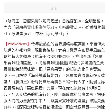
廣告
（航海王「惡魔果實咔啦海陸堡」首推搭配 XL 全明星餐，
內含「惡魔果實咔啦海陸堡x1 + 咔啦脆雞x1 + 小份香酥脆薯
x1 + 原味蛋撻x1 + 中杯百事可樂x1」）
【WoWoNews】
今年最熱血的冒險旗幟再度高掛，來自偉大
航道的神祕力量，現蹤肯德基！肯德基驚喜宣布聯手風靡全
球的超人氣動漫《航海王 ONE PIECE》，推出全新「惡魔
果實咔啦海陸堡」，將經典咔啦雞腿排結合Q彈飽滿的金黃
蝦排和特製蟹味醬，把「惡魔果實」的超能力化作真實滋
味，一口解鎖「海陸雙重超能力」，惡魔果實原來就在肯德
基！《航海王》粉絲們無須再羨慕草帽一行人了，動漫世界
裡最稀有的「惡魔果實」力量，現在你也能擁有！9月9日
起，加入肯德基的航海行列，咬下屬於你的惡魔果實，把征
服大海的力量握在手中！「惡魔果實咔啦海陸堡」單點只要
$149，搭配限定版聯名寶箱漢堡盒，開盒就像尋寶——海陸