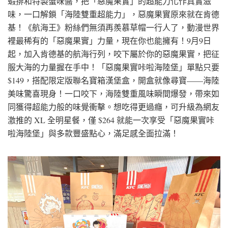
蝦排和特製蟹味醬，把「惡魔果實」的超能力化作真實滋
味，一口解鎖「海陸雙重超能力」，惡魔果實原來就在肯德
基！《航海王》粉絲們無須再羨慕草帽一行人了，動漫世界
裡最稀有的「惡魔果實」力量，現在你也能擁有！9月9日
起，加入肯德基的航海行列，咬下屬於你的惡魔果實，把征
服大海的力量握在手中！「惡魔果實咔啦海陸堡」單點只要
$149，搭配限定版聯名寶箱漢堡盒，開盒就像尋寶——海陸
美味驚喜現身！一口咬下，海陸雙重風味瞬間爆發，帶來如
同獲得超能力般的味覺衝擊。想吃得更過癮，可升級為網友
激推的 XL 全明星餐，僅 $264 就能一次享受「惡魔果實咔
啦海陸堡」與多款豐盛點心，滿足感全面拉滿！