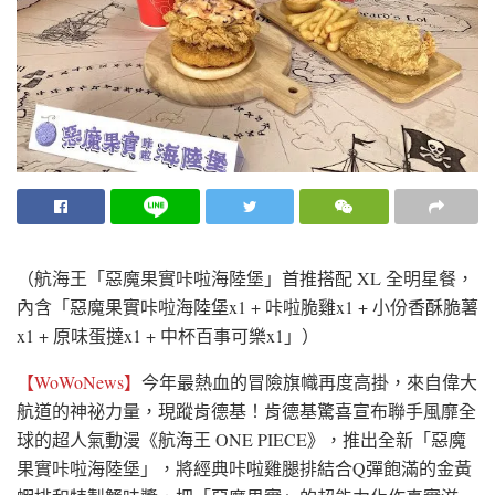
（航海王「惡魔果實咔啦海陸堡」首推搭配 XL 全明星餐，
內含「惡魔果實咔啦海陸堡x1 + 咔啦脆雞x1 + 小份香酥脆薯
x1 + 原味蛋撻x1 + 中杯百事可樂x1」）
【WoWoNews】
今年最熱血的冒險旗幟再度高掛，來自偉大
航道的神祕力量，現蹤肯德基！肯德基驚喜宣布聯手風靡全
球的超人氣動漫《航海王 ONE PIECE》，推出全新「惡魔
果實咔啦海陸堡」，將經典咔啦雞腿排結合Q彈飽滿的金黃