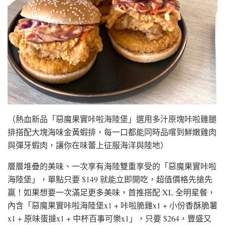
（熱血新品「惡魔果實咔啦海陸堡」選用多汁原塊咔啦雞腿
排搭配大塊海味金黃蝦排，每一口都能同時品嚐到鮮嫩雞肉
與彈牙蝦肉，讓你在味蕾上征服海洋與陸地）
層層堆疊的美味、一次享有海陸雙重享受的「惡魔果實咔啦
海陸堡」，單點只要 $149 就能立即開吃，超值價格先搶先
贏！如果想要一次滿足更多美味，首推搭配 XL 全明星餐，
內含「惡魔果實咔啦海陸堡x1 + 咔啦脆雞x1 + 小份香酥脆薯
x1 + 原味蛋撻x1 + 中杯百事可樂x1」，只要 $264，豐盛又