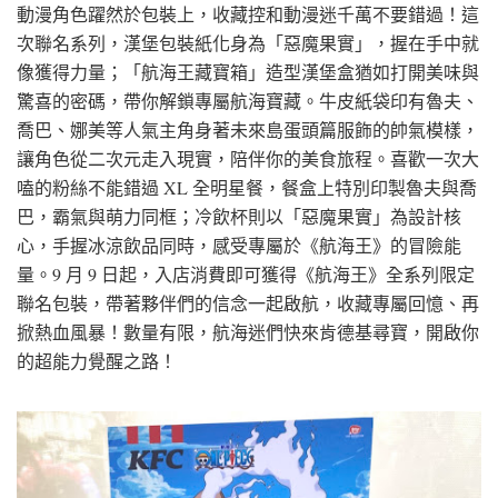
動漫角色躍然於包裝上，收藏控和動漫迷千萬不要錯過！這
次聯名系列，漢堡包裝紙化身為「惡魔果實」，握在手中就
像獲得力量；「航海王藏寶箱」造型漢堡盒猶如打開美味與
驚喜的密碼，帶你解鎖專屬航海寶藏。牛皮紙袋印有魯夫、
喬巴、娜美等人氣主角身著未來島蛋頭篇服飾的帥氣模樣，
讓角色從二次元走入現實，陪伴你的美食旅程。喜歡一次大
嗑的粉絲不能錯過 XL 全明星餐，餐盒上特別印製魯夫與喬
巴，霸氣與萌力同框；冷飲杯則以「惡魔果實」為設計核
心，手握冰涼飲品同時，感受專屬於《航海王》的冒險能
量。9 月 9 日起，入店消費即可獲得《航海王》全系列限定
聯名包裝，帶著夥伴們的信念一起啟航，收藏專屬回憶、再
掀熱血風暴！數量有限，航海迷們快來肯德基尋寶，開啟你
的超能力覺醒之路！