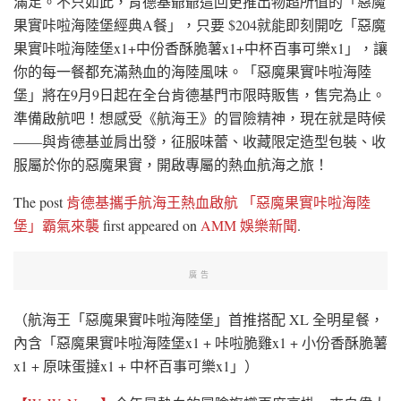
滿足。不只如此，肯德基爺爺這回更推出物超所值的「惡魔
果實咔啦海陸堡經典A餐」，只要 $204就能即刻開吃「惡魔
果實咔啦海陸堡x1+中份香酥脆薯x1+中杯百事可樂x1」，讓
你的每一餐都充滿熱血的海陸風味。「惡魔果實咔啦海陸
堡」將在9月9日起在全台肯德基門市限時販售，售完為止。
準備啟航吧！想感受《航海王》的冒險精神，現在就是時候
——與肯德基並肩出發，征服味蕾、收藏限定造型包裝、收
服屬於你的惡魔果實，開啟專屬的熱血航海之旅！
The post
肯德基攜手航海王熱血啟航 「惡魔果實咔啦海陸
堡」霸氣來襲
first appeared on
AMM 娛樂新聞
.
廣告
（航海王「惡魔果實咔啦海陸堡」首推搭配 XL 全明星餐，
內含「惡魔果實咔啦海陸堡x1 + 咔啦脆雞x1 + 小份香酥脆薯
x1 + 原味蛋撻x1 + 中杯百事可樂x1」）