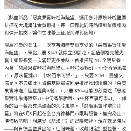
（熱血新品「惡魔果實咔啦海陸堡」選用多汁原塊咔啦雞腿
排搭配大塊海味金黃蝦排，每一口都能同時品嚐到鮮嫩雞肉
與彈牙蝦肉，讓你在味蕾上征服海洋與陸地）
層層堆疊的美味、一次享有海陸雙重享受的「惡魔果實咔啦
海陸堡」，單點只要 $149 就能立即開吃，超值價格先搶先
贏！如果想要一次滿足更多美味，首推搭配 XL 全明星餐，
內含「惡魔果實咔啦海陸堡x1 + 咔啦脆雞x1 + 小份香酥脆薯
x1 + 原味蛋撻x1 + 中杯百事可樂x1」，只要 $264，豐盛又
滿足。不只如此，肯德基爺爺這回更推出物超所值的「惡魔
果實咔啦海陸堡經典A餐」，只要 $204就能即刻開吃「惡魔
果實咔啦海陸堡x1+中份香酥脆薯x1+中杯百事可樂x1」，讓
你的每一餐都充滿熱血的海陸風味。「惡魔果實咔啦海陸
堡」將在9月9日起在全台肯德基門市限時販售，售完為止。
準備啟航吧！想感受《航海王》的冒險精神，現在就是時候
——與肯德基並肩出發，征服味蕾、收藏限定造型包裝、收