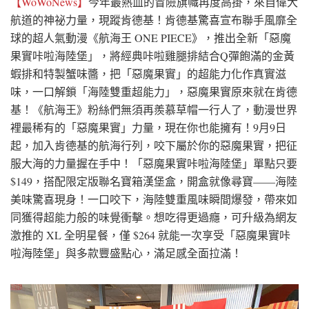
【WoWoNews】
今年最熱血的冒險旗幟再度高掛，來自偉大
航道的神祕力量，現蹤肯德基！肯德基驚喜宣布聯手風靡全
球的超人氣動漫《航海王 ONE PIECE》，推出全新「惡魔
果實咔啦海陸堡」，將經典咔啦雞腿排結合Q彈飽滿的金黃
蝦排和特製蟹味醬，把「惡魔果實」的超能力化作真實滋
味，一口解鎖「海陸雙重超能力」，惡魔果實原來就在肯德
基！《航海王》粉絲們無須再羨慕草帽一行人了，動漫世界
裡最稀有的「惡魔果實」力量，現在你也能擁有！9月9日
起，加入肯德基的航海行列，咬下屬於你的惡魔果實，把征
服大海的力量握在手中！「惡魔果實咔啦海陸堡」單點只要
$149，搭配限定版聯名寶箱漢堡盒，開盒就像尋寶——海陸
美味驚喜現身！一口咬下，海陸雙重風味瞬間爆發，帶來如
同獲得超能力般的味覺衝擊。想吃得更過癮，可升級為網友
激推的 XL 全明星餐，僅 $264 就能一次享受「惡魔果實咔
啦海陸堡」與多款豐盛點心，滿足感全面拉滿！