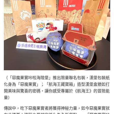
（「惡魔果實咔啦海陸堡」推出限量聯名包裝，漢堡包裝紙
化身為「惡魔果實」；「航海王藏寶箱」造型漢堡盒猶如打
開美味與驚喜的密碼，讓你感受專屬於《航海王》的冒險能
量）
傳說中，吃下惡魔果實者將獲得神秘力量，如今惡魔果實就