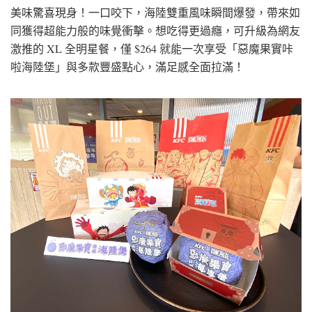
美味驚喜現身！一口咬下，海陸雙重風味瞬間爆發，帶來如
同獲得超能力般的味覺衝擊。想吃得更過癮，可升級為網友
激推的 XL 全明星餐，僅 $264 就能一次享受「惡魔果實咔
啦海陸堡」與多款豐盛點心，滿足感全面拉滿！