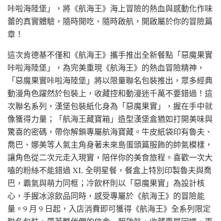
咔啦海陸堡」，將《航海王》海上冒險的熱血與感動化作味
蕾的真實體驗，隨時開吃、隨時啟航，開啟屬於你的冒險篇
章！
這次肯德基不僅和《航海王》攜手推出全新餐點「惡魔果實
咔啦海陸堡」，為完美重現《航海王》的熱血冒險精神，
「惡魔果實咔啦海陸堡」將以限量聯名包裝推出，眾多經典
動漫角色躍然於包裝上，收藏控和動漫迷千萬不要錯過！這
次聯名系列，漢堡包裝紙化身為「惡魔果實」，握在手中就
像獲得力量；「航海王藏寶箱」造型漢堡盒猶如打開美味與
驚喜的密碼，帶你解鎖專屬航海寶藏。牛皮紙袋印有魯夫、
喬巴、娜美等人氣主角身著未來島蛋頭篇服飾的帥氣模樣，
讓角色從二次元走入現實，陪伴你的美食旅程。喜歡一次大
嗑的粉絲不能錯過 XL 全明星餐，餐盒上特別印製魯夫與喬
巴，霸氣與萌力同框；冷飲杯則以「惡魔果實」為設計核
心，手握冰涼飲品同時，感受專屬於《航海王》的冒險能
量。9 月 9 日起，入店消費即可獲得《航海王》全系列限定