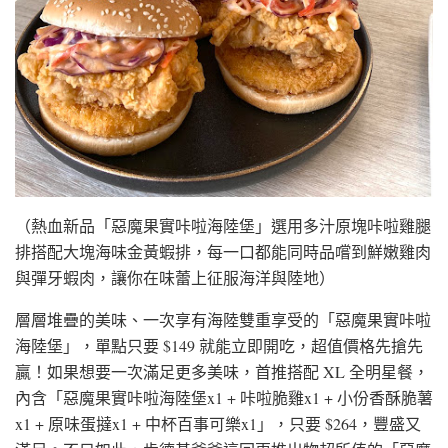
（熱血新品「惡魔果實咔啦海陸堡」選用多汁原塊咔啦雞腿
排搭配大塊海味金黃蝦排，每一口都能同時品嚐到鮮嫩雞肉
與彈牙蝦肉，讓你在味蕾上征服海洋與陸地）
層層堆疊的美味、一次享有海陸雙重享受的「惡魔果實咔啦
海陸堡」，單點只要 $149 就能立即開吃，超值價格先搶先
贏！如果想要一次滿足更多美味，首推搭配 XL 全明星餐，
內含「惡魔果實咔啦海陸堡x1 + 咔啦脆雞x1 + 小份香酥脆薯
x1 + 原味蛋撻x1 + 中杯百事可樂x1」，只要 $264，豐盛又