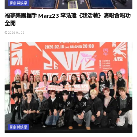
影劇與娛樂
福夢樂團攜手 Marz23 李浩瑋《我活著》演唱會唱功
全開
2026-01-05
影劇與娛樂