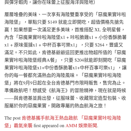
與彈牙蝦肉，讓你在味蕾上征服海洋與陸地）
層層堆疊的美味、一次享有海陸雙重享受的「惡魔果實咔啦
海陸堡」，單點只要 $149 就能立即開吃，超值價格先搶先
贏！如果想要一次滿足更多美味，首推搭配 XL 全明星餐，
內含「惡魔果實咔啦海陸堡x1 + 咔啦脆雞x1 + 小份香酥脆薯
x1 + 原味蛋撻x1 + 中杯百事可樂x1」，只要 $264，豐盛又
滿足。不只如此，肯德基爺爺這回更推出物超所值的「惡魔
果實咔啦海陸堡經典A餐」，只要 $204就能即刻開吃「惡魔
果實咔啦海陸堡x1+中份香酥脆薯x1+中杯百事可樂x1」，讓
你的每一餐都充滿熱血的海陸風味。「惡魔果實咔啦海陸
堡」將在9月9日起在全台肯德基門市限時販售，售完為止。
準備啟航吧！想感受《航海王》的冒險精神，現在就是時候
——與肯德基並肩出發，征服味蕾、收藏限定造型包裝、收
服屬於你的惡魔果實，開啟專屬的熱血航海之旅！
The post
肯德基攜手航海王熱血啟航 「惡魔果實咔啦海陸
堡」霸氣來襲
first appeared on
AMM 娛樂新聞
.