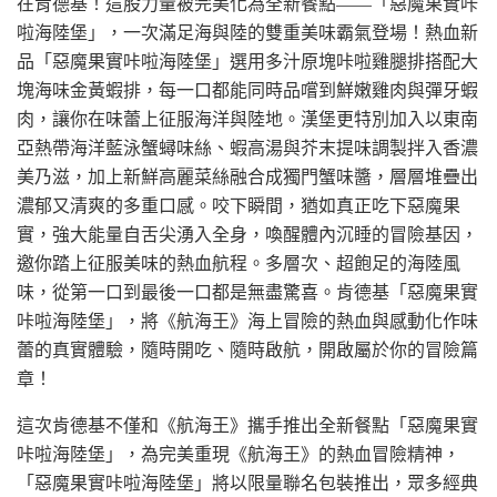
在肯德基！這股力量被完美化為全新餐點——「惡魔果實咔
啦海陸堡」，一次滿足海與陸的雙重美味霸氣登場！熱血新
品「惡魔果實咔啦海陸堡」選用多汁原塊咔啦雞腿排搭配大
塊海味金黃蝦排，每一口都能同時品嚐到鮮嫩雞肉與彈牙蝦
肉，讓你在味蕾上征服海洋與陸地。漢堡更特別加入以東南
亞熱帶海洋藍泳蟹蟳味絲、蝦高湯與芥末提味調製拌入香濃
美乃滋，加上新鮮高麗菜絲融合成獨門蟹味醬，層層堆疊出
濃郁又清爽的多重口感。咬下瞬間，猶如真正吃下惡魔果
實，強大能量自舌尖湧入全身，喚醒體內沉睡的冒險基因，
邀你踏上征服美味的熱血航程。多層次、超飽足的海陸風
味，從第一口到最後一口都是無盡驚喜。肯德基「惡魔果實
咔啦海陸堡」，將《航海王》海上冒險的熱血與感動化作味
蕾的真實體驗，隨時開吃、隨時啟航，開啟屬於你的冒險篇
章！
這次肯德基不僅和《航海王》攜手推出全新餐點「惡魔果實
咔啦海陸堡」，為完美重現《航海王》的熱血冒險精神，
「惡魔果實咔啦海陸堡」將以限量聯名包裝推出，眾多經典