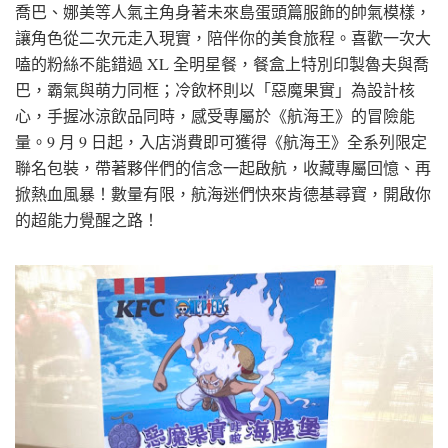
喬巴、娜美等人氣主角身著未來島蛋頭篇服飾的帥氣模樣，
讓角色從二次元走入現實，陪伴你的美食旅程。喜歡一次大
嗑的粉絲不能錯過 XL 全明星餐，餐盒上特別印製魯夫與喬
巴，霸氣與萌力同框；冷飲杯則以「惡魔果實」為設計核
心，手握冰涼飲品同時，感受專屬於《航海王》的冒險能
量。9 月 9 日起，入店消費即可獲得《航海王》全系列限定
聯名包裝，帶著夥伴們的信念一起啟航，收藏專屬回憶、再
掀熱血風暴！數量有限，航海迷們快來肯德基尋寶，開啟你
的超能力覺醒之路！