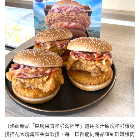
（熱血新品「惡魔果實咔啦海陸堡」選用多汁原塊咔啦雞腿
排搭配大塊海味金黃蝦排，每一口都能同時品嚐到鮮嫩雞肉