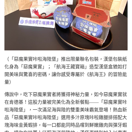
（「惡魔果實咔啦海陸堡」推出限量聯名包裝，漢堡包裝紙
化身為「惡魔果實」；「航海王藏寶箱」造型漢堡盒猶如打
開美味與驚喜的密碼，讓你感受專屬於《航海王》的冒險能
量）
傳說中，吃下惡魔果實者將獲得神秘力量，如今惡魔果實就
在肯德基！這股力量被完美化為全新餐點——「惡魔果實咔
啦海陸堡」，一次滿足海與陸的雙重美味霸氣登場！熱血新
品「惡魔果實咔啦海陸堡」選用多汁原塊咔啦雞腿排搭配大
塊海味金黃蝦排，每一口都能同時品嚐到鮮嫩雞肉與彈牙蝦