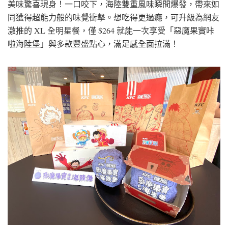
美味驚喜現身！一口咬下，海陸雙重風味瞬間爆發，帶來如
同獲得超能力般的味覺衝擊。想吃得更過癮，可升級為網友
激推的 XL 全明星餐，僅 $264 就能一次享受「惡魔果實咔
啦海陸堡」與多款豐盛點心，滿足感全面拉滿！