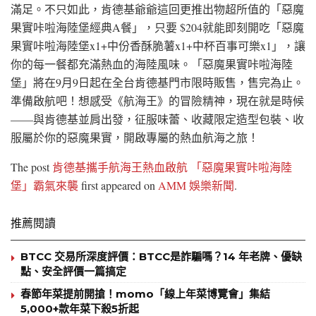
滿足。不只如此，肯德基爺爺這回更推出物超所值的「惡魔
果實咔啦海陸堡經典A餐」，只要 $204就能即刻開吃「惡魔
果實咔啦海陸堡x1+中份香酥脆薯x1+中杯百事可樂x1」，讓
你的每一餐都充滿熱血的海陸風味。「惡魔果實咔啦海陸
堡」將在9月9日起在全台肯德基門市限時販售，售完為止。
準備啟航吧！想感受《航海王》的冒險精神，現在就是時候
——與肯德基並肩出發，征服味蕾、收藏限定造型包裝、收
服屬於你的惡魔果實，開啟專屬的熱血航海之旅！
The post
肯德基攜手航海王熱血啟航 「惡魔果實咔啦海陸
堡」霸氣來襲
first appeared on
AMM 娛樂新聞
.
推薦閱讀
BTCC 交易所深度評價：BTCC是詐騙嗎？14 年老牌、優缺
點、安全評價一篇搞定
春節年菜提前開搶！momo「線上年菜博覽會」集結
5,000+款年菜下殺5折起