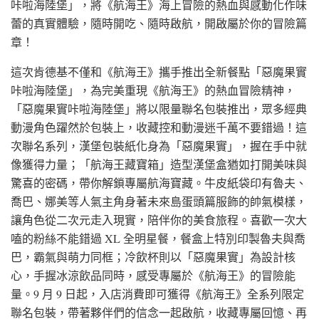
咔啦海陸堡」，將《航海王》海上冒險的熱血與感動化作味
蕾的真實體驗，隨時開吃、隨時啟航，開啟屬於你的冒險篇
章！
這次肯德基不僅和《航海王》攜手推出全新餐點「惡魔果實
咔啦海陸堡」，為完美重現《航海王》的熱血冒險精神，
「惡魔果實咔啦海陸堡」將以限量聯名包裝推出，眾多經典
動漫角色躍然於包裝上，收藏控和動漫迷千萬不要錯過！這
次聯名系列，漢堡包裝紙化身為「惡魔果實」，握在手中就
像獲得力量；「航海王藏寶箱」造型漢堡盒猶如打開美味與
驚喜的密碼，帶你解鎖專屬航海寶藏。牛皮紙袋印有魯夫、
喬巴、娜美等人氣主角身著未來島蛋頭篇服飾的帥氣模樣，
讓角色從二次元走入現實，陪伴你的美食旅程。喜歡一次大
嗑的粉絲不能錯過 XL 全明星餐，餐盒上特別印製魯夫與喬
巴，霸氣與萌力同框；冷飲杯則以「惡魔果實」為設計核
心，手握冰涼飲品同時，感受專屬於《航海王》的冒險能
量。9 月 9 日起，入店消費即可獲得《航海王》全系列限定
聯名包裝，帶著夥伴們的信念一起啟航，收藏專屬回憶、再