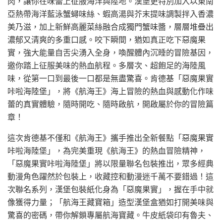
肉，讓你在味蕾上征服海洋與陸地。漢堡更特別加入以東南
亞熱帶海洋藍泳蟹蟳味絲、蝦高湯與芥末提味調製拌入香濃
美乃滋，加上新鮮高麗菜絲融合成獨門蟹味醬，層層堆疊出
濃郁又清爽的多重口感。咬下瞬間，猶如真正吃下惡魔果
實，強大能量自舌尖湧入全身，喚醒體內沉睡的冒險基因，
邀你踏上征服美味的熱血航程。多層次、超飽足的海陸風
味，從第一口到最後一口都是無盡驚喜。肯德基「惡魔果實
咔啦海陸堡」，將《航海王》海上冒險的熱血與感動化作味
蕾的真實體驗，隨時開吃、隨時啟航，開啟屬於你的冒險篇
章！
這次肯德基不僅和《航海王》攜手推出全新餐點「惡魔果實
咔啦海陸堡」，為完美重現《航海王》的熱血冒險精神，
「惡魔果實咔啦海陸堡」將以限量聯名包裝推出，眾多經典
動漫角色躍然於包裝上，收藏控和動漫迷千萬不要錯過！這
次聯名系列，漢堡包裝紙化身為「惡魔果實」，握在手中就
像獲得力量；「航海王藏寶箱」造型漢堡盒猶如打開美味與
驚喜的密碼，帶你解鎖專屬航海寶藏。牛皮紙袋印有魯夫、