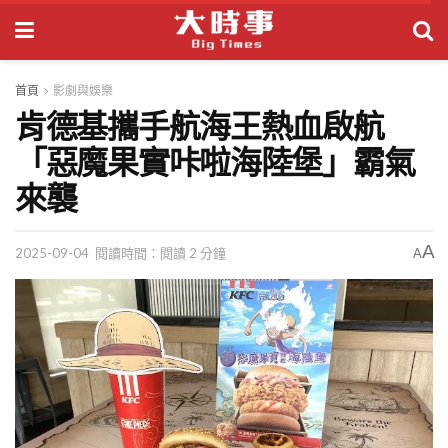
首頁
影劇與娛樂
肯德基攜手航海王熱血啟航
「惡魔果實咔啦海陸堡」霸氣
來襲
A
2025-09-04
閱讀時間：閱讀 2 分鐘
A