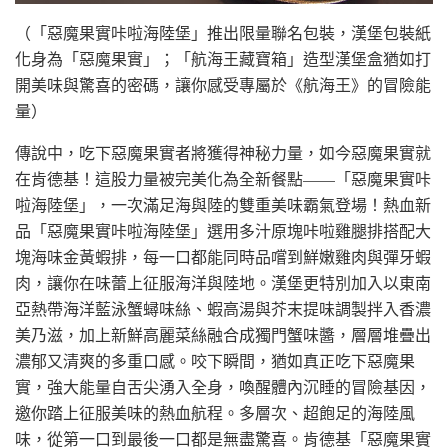
（「惡魔果實咔啦海陸堡」推出限量聯名包裝，漢堡包裝紙
化身為「惡魔果實」；「航海王藏寶箱」造型漢堡盒猶如打
開美味與驚喜的密碼，讓你感受專屬於《航海王》的冒險能
量）
傳說中，吃下惡魔果實者將獲得神秘力量，如今惡魔果實就
在肯德基！這股力量被完美化為全新餐點——「惡魔果實咔
啦海陸堡」，一次滿足海與陸的雙重美味霸氣登場！熱血新
品「惡魔果實咔啦海陸堡」選用多汁原塊咔啦雞腿排搭配大
塊海味金黃蝦排，每一口都能同時品嚐到鮮嫩雞肉與彈牙蝦
肉，讓你在味蕾上征服海洋與陸地。漢堡更特別加入以東南
亞熱帶海洋藍泳蟹蟳味絲、蝦高湯與芥末提味調製拌入香濃
美乃滋，加上新鮮高麗菜絲融合成獨門蟹味醬，層層堆疊出
濃郁又清爽的多重口感。咬下瞬間，猶如真正吃下惡魔果
實，強大能量自舌尖湧入全身，喚醒體內沉睡的冒險基因，
邀你踏上征服美味的熱血航程。多層次、超飽足的海陸風
味，從第一口到最後一口都是無盡驚喜。肯德基「惡魔果實