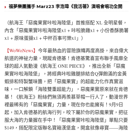
福夢樂團攜手 Marz23 李浩瑋《我活著》演唱會唱功全開
（航海王「惡魔果實咔啦海陸堡」首推搭配 XL 全明星餐，
內含「惡魔果實咔啦海陸堡x1 + 咔啦脆雞x1 + 小份香酥脆薯
x1 + 原味蛋撻x1 + 中杯百事可樂x1」）
【WoWoNews】
今年最熱血的冒險旗幟再度高掛，來自偉大
航道的神祕力量，現蹤肯德基！肯德基驚喜宣布聯手風靡全
球的超人氣動漫《航海王 ONE PIECE》，推出全新「惡魔
果實咔啦海陸堡」，將經典咔啦雞腿排結合Q彈飽滿的金黃
蝦排和特製蟹味醬，把「惡魔果實」的超能力化作真實滋
味，一口解鎖「海陸雙重超能力」，惡魔果實原來就在肯德
基！《航海王》粉絲們無須再羨慕草帽一行人了，動漫世界
裡最稀有的「惡魔果實」力量，現在你也能擁有！9月9日
起，加入肯德基的航海行列，咬下屬於你的惡魔果實，把征
服大海的力量握在手中！「惡魔果實咔啦海陸堡」單點只要
$149，搭配限定版聯名寶箱漢堡盒，開盒就像尋寶——海陸