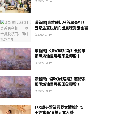
2025-09-06
漾新聞|高雄餅比登首屆亮相！
五家金賞脫穎而出風味驚艷全場
2025-07-19
漾新聞|《夢幻威尼斯》藝術家
鄧明墩油畫展現印象極致！
2025-03-19
漾新聞|《夢幻威尼斯》藝術家
鄧明墩油畫展現印象極致！
2025-03-19
兆X證券營業員蘇女遭控詐欺
王姓富商18萬元富人餐