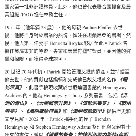
國家第一批非洲護林員。此外，他也曾代表聯合國糧食及農
業組織 (FAO) 擔任林務主任。
1951 年（他年滿 23 歲），他的母親
Pauline Pfeiffer
去世
後，他將自身對於農業的熱情，傾注在坦桑尼亞的農場。然
後，他與第一任妻子
Henrietta Broyles
移居至此。Patrick 曾
擔任英屬東非的導遊、專家和榮譽狩獵監督員，並因他的狩
獵和探險，而獲得全球認可。
20 世紀 70 年代初，Patrick 開始管理父親的遺產，並持續至
他去世。他的貢獻包括編輯和完成他已故父親的名作
《曙
光示真》
，此書手稿現收藏於甘迺迪圖書館的 Hemingway
Archives 內。他為 Hemingway Library 系列叢書，包括
《非
洲的青山》
、
《太陽照常升起》、《流動的饗宴》、《戰地
春夢》、《海明威論狩獵》
和
《海明威論戰爭》
提供歷史和
文學見解。2022 年，Patrick 攜手他的侄子
Brendan
Hemingway
和
Stephen Hemingway Adams
整理他與父親數十
年來的書信，並以
《親愛的爸爸：柏德烈和歐内斯特•海明