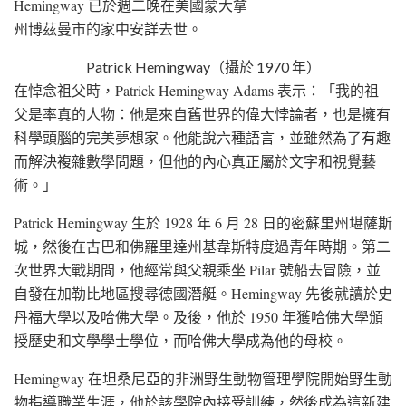
Hemingway
已於週二晚在美國蒙大拿
州博茲曼市的家中安詳去世。
Patrick Hemingway（攝於 1970 年）
在悼念祖父時，Patrick Hemingway Adams 表示：「我的祖
父是率真的人物：他是來自舊世界的偉大悖論者，也是擁有
科學頭腦的完美夢想家。他能說六種語言，並雖然為了有趣
而解決複雜數學問題，但他的內心真正屬於文字和視覺藝
術。」
Patrick Hemingway
生於 1928 年 6 月 28 日的密蘇里州堪薩斯
城，然後在古巴和佛羅里達州基韋斯特度過青年時期。第二
次世界大戰期間，他經常與父親乘坐 Pilar 號船去冒險，並
自發在加勒比地區搜尋德國潛艇。Hemingway 先後就讀於史
丹福大學以及哈佛大學。及後，他於 1950 年獲哈佛大學頒
授歷史和文學學士學位，而哈佛大學成為他的母校。
Hemingway 在坦桑尼亞的非洲野生動物管理學院開始野生動
物指導職業生涯，他於該學院內接受訓練，然後成為這新建