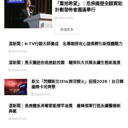
國際時事
「重拾希望」：危疾痛楚全額資助
計劃發佈會圓滿舉行
2026-01-06
閱讀更多
漾新聞｜K-TV行銷大師養成 名導親授攻心提案孵化新媒體戰力
2026-01-06
漾新聞｜黑天鵝迷你馬進駐校園 輔英科大共築永續生態新風景
2026-01-06
新北「閃耀新北1314跨河煙火」迎接2026！台日韓
國際卡司齊聚
2026-01-05
漾新聞｜長庚體系再奪節能標竿金獎 層峰領軍打造永續醫療新
典範
2026-01-05