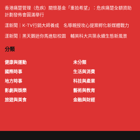
香港痛楚管理（危疾）關懷基金「重拾希望」：危疾痛楚全額資助
計劃發佈會圓滿舉行
漾新聞｜K-TV行銷大師養成 名導親授攻心提案孵化新媒體戰力
漾新聞｜黑天鵝迷你馬進駐校園 輔英科大共築永續生態新風景
分類
健康與運動
未分類
國際時事
生活與消費
地方時事
科技與產業
影劇與娛樂
藝術與教育
旅遊與美食
金融與財經