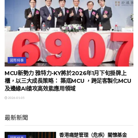
國際時事
MCU新勢力 雅特力-KY將於2026年1月下旬掛牌上
櫃，以三大成長策略： 築底MCU ，跨足客製化MCU
及邊緣AI搶攻高效能應用領域
2026-01-05
最新新聞
香港痛楚管理（危疾）關懷基金