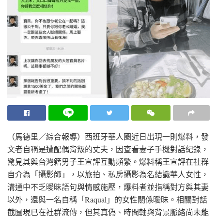
（馬德里／綜合報導）西班牙華人圈近日出現一則爆料，發
文者自稱是遭配偶背叛的丈夫，因查看妻子手機對話紀錄，
驚見其與台灣籍男子王宣評互動頻繁。爆料稱王宣評在社群
自介為「攝影師」，以旅拍、私房攝影為名結識華人女性，
溝通中不乏曖昧語句與情感施壓，爆料者並指稱對方與其妻
以外，還與一名自稱「Raqual」的女性關係曖昧。相關對話
截圖現已在社群流傳，但其真偽、時間軸與背景脈絡尚未能