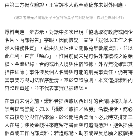
由第三方獨立驗證，王宣評本人截至截稿亦未對外回應。
(爆料者曝光台灣籍男子王宣評語妻子的對話紀錄，擷取至爆料公社)
爆料者進一步表示，對話中多次出現「協助取得政府或國企
名片、內部報告」字眼，因而懷疑王宣評「疑似以工作之名
涉入特務性質」，藉由與女性建立關係蒐集敏感資訊、並以
此牟利，直言「噁心」。惟目前尚未見可供外部稽核之原始
檔、金流紀錄、合約或出入境與住宿證據，外界無從確認其
指控細節；事件涉及個人名譽與可能的刑民事責任，仍有待
當事雙方與司法程序釐清。基於查證原則，本文僅據爆料內
容整理重述，並不代表事實已被確認。
在事實未明之前，爆料者提醒旅居西班牙的台灣同鄉與華人
讀者提高警覺：如以「攝影／旅拍／私房」名義接洽，務必
先審核身分與作品來源、於公開場合會面、必要時安排第三
人在場；涉及金錢往來應留存書面與可追溯憑證，避免提供
個資或工作內部資料；若遭威嚇、勒索或違反意願之肢體接