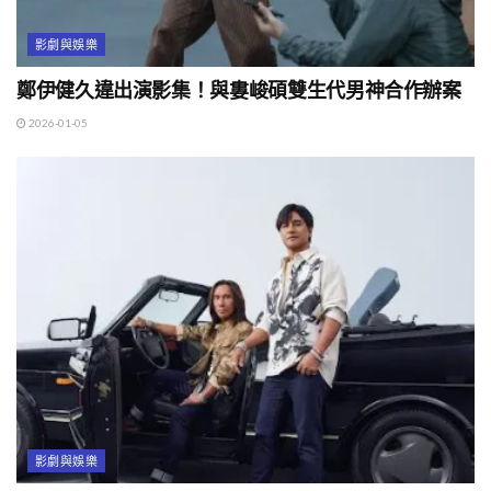
影劇與娛樂
鄭伊健久違出演影集！與婁峻碩雙生代男神合作辦案
2026-01-05
影劇與娛樂