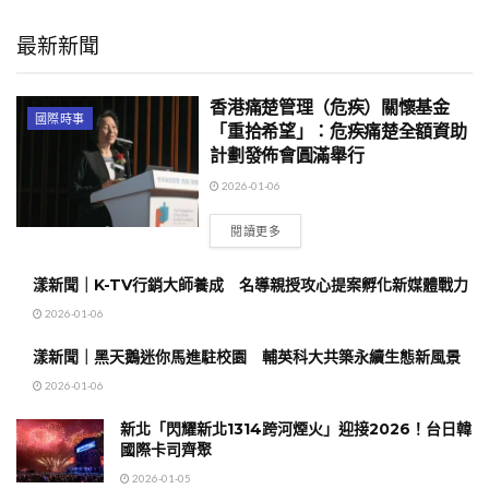
最新新聞
香港痛楚管理（危疾）關懷基金
國際時事
「重拾希望」：危疾痛楚全額資助
計劃發佈會圓滿舉行
2026-01-06
閱讀更多
漾新聞｜K-TV行銷大師養成 名導親授攻心提案孵化新媒體戰力
2026-01-06
漾新聞｜黑天鵝迷你馬進駐校園 輔英科大共築永續生態新風景
2026-01-06
新北「閃耀新北1314跨河煙火」迎接2026！台日韓
國際卡司齊聚
2026-01-05