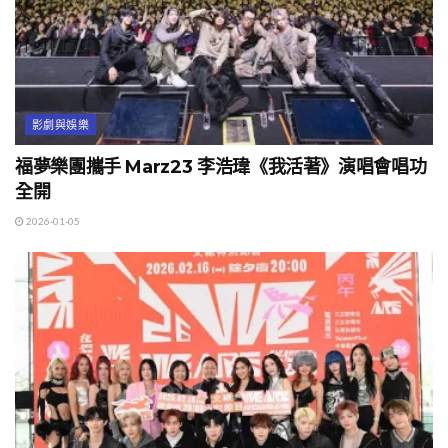
影劇與娛樂
福夢樂團攜手 Marz23 李浩瑋《我活著》演唱會唱功
全開
2026-01-05