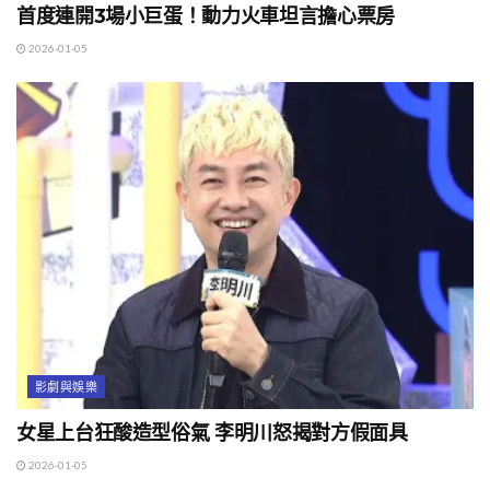
首度連開3場小巨蛋！動力火車坦言擔心票房
2026-01-05
影劇與娛樂
女星上台狂酸造型俗氣 李明川怒揭對方假面具
2026-01-05