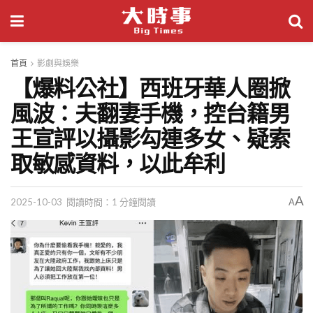
首頁
影劇與娛樂
【爆料公社】西班牙華人圈掀
風波：夫翻妻手機，控台籍男
王宣評以攝影勾連多女、疑索
取敏感資料，以此牟利
A
2025-10-03
閱讀時間：1 分鐘閱讀
A