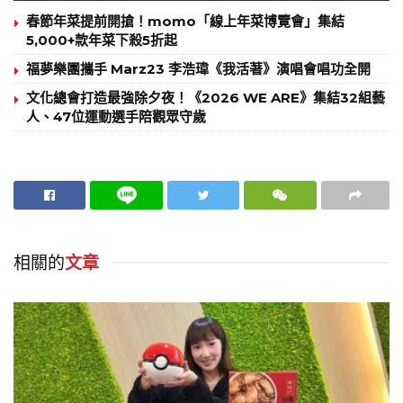
春節年菜提前開搶！momo「線上年菜博覽會」集結
5,000+款年菜下殺5折起
福夢樂團攜手 Marz23 李浩瑋《我活著》演唱會唱功全開
文化總會打造最強除夕夜！《2026 WE ARE》集結32組藝
人、47位運動選手陪觀眾守歲
相關的
文章