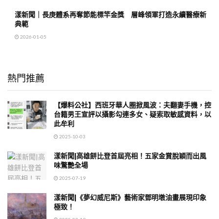
漾新聞｜長庚體系再奪節能標竿金獎 層峰領軍打造永續醫療新
典範
2026-01-05
熱門推薦
【爆料公社】西班牙華人圈掀風波：夫翻妻手機，控
台籍男王宣評以攝影勾連多女、疑索取敏感資料，以
此牟利
2025-10-03
漾新聞|高雄餅比登首屆亮相！五家金賞脫穎而出風
味驚艷全場
2025-07-19
漾新聞|《夢幻威尼斯》藝術家鄧明墩油畫展現印象
極致！