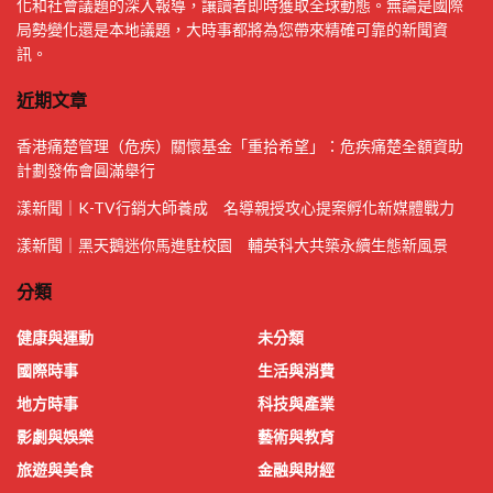
化和社會議題的深入報導，讓讀者即時獲取全球動態。無論是國際
局勢變化還是本地議題，大時事都將為您帶來精確可靠的新聞資
訊。
近期文章
香港痛楚管理（危疾）關懷基金「重拾希望」：危疾痛楚全額資助
計劃發佈會圓滿舉行
漾新聞｜K-TV行銷大師養成 名導親授攻心提案孵化新媒體戰力
漾新聞｜黑天鵝迷你馬進駐校園 輔英科大共築永續生態新風景
分類
健康與運動
未分類
國際時事
生活與消費
地方時事
科技與產業
影劇與娛樂
藝術與教育
旅遊與美食
金融與財經