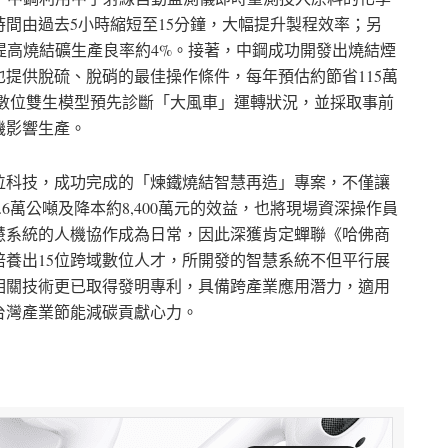
間由過去5小時縮短至15分鐘，大幅提升製程效率；另
提高燒結礦生產良率約4%。接著，中鋼成功開發出燒結煙
提供脫硫、脫硝的最佳操作條件，每年預估約節省115萬
及數位雙生模型預先診斷「大風車」運轉狀況，並採取事前
機影響生產。
位科技，成功完成的「煉鐵燒結智慧再造」專案，不僅讓
6萬公噸及降本約8,400萬元的效益，也將現場資深操作員
慧系統的人機協作成為日常，因此深獲肯定蟬聯《哈佛商
養出15位跨域數位人才，所開發的智慧系統不但平行展
相關技術更已取得發明專利，具備跨產業應用潛力，適用
台灣產業節能減碳貢獻心力。