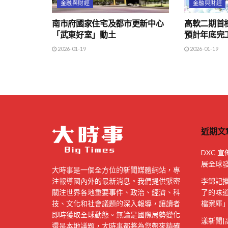
金融與財經
金融與財經
南市府國家住宅及都市更新中心
高軟二期首
「武東好室」動土
預計年底完工
2026-01-19
2026-01-19
近期文
DXC 宣
展全球
大時事是一個全方位的新聞媒體網站，專
注報導國內外的最新消息。我們提供緊密
李錦記
關注世界各地重要事件、政治、經濟、科
了的味道
技、文化和社會議題的深入報導，讓讀者
檔案庫
即時獲取全球動態。無論是國際局勢變化
漾新聞
還是本地議題，大時事都將為您帶來精確