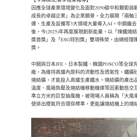
因應全球產業環境變化及面對2050碳中和艱鉅
成長的卓越企業」為企業願景，全力展開「兩軸
運、生產及設備等3大領域大量導入AI。中鋼繼去
後，今(2025)年再度展現創新能量，以「煉鐵
獎首獎」及「ESG特別獎」雙項殊榮，由總經理
獎。
中鋼與日本JFE、日本製鐵、韓國POSCO等全
廠，為維持高爐內原料的流動性及透氣性，鐵礦
燒結礦，才能投入高爐生產鐵水。燒結礦的產出
溫度、風箱負壓及燒結機移動機速等因素動態交互
準立方米的巨型抽風機，被現場人員稱為「大風
使排出煙氣符合環保標準，更能讓燒結機上的燒