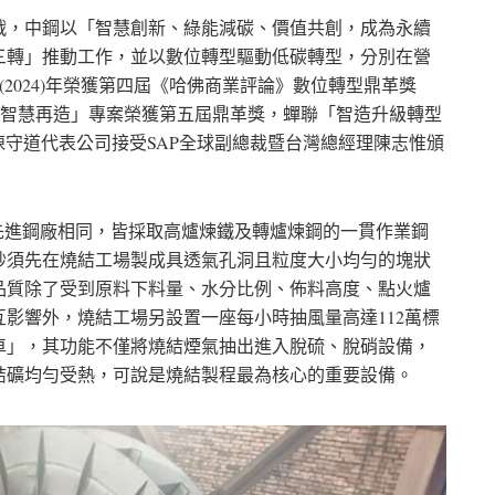
挑戰，中鋼以「智慧創新、綠能減碳、價值共創，成為永續
三轉」推動工作，並以數位轉型驅動低碳轉型，分別在營
(2024)年榮獲第四屆《哈佛商業評論》數位轉型鼎革獎
燒結智慧再造」專案榮獲第五屆鼎革獎，蟬聯「智造升級轉型
陳守道代表公司接受SAP全球副總裁暨台灣總經理陳志惟頒
球先進鋼廠相同，皆採取高爐煉鐵及轉爐煉鋼的一貫作業鋼
砂須先在燒結工場製成具透氣孔洞且粒度大小均勻的塊狀
品質除了受到原料下料量、水分比例、佈料高度、點火爐
影響外，燒結工場另設置一座每小時抽風量高達112萬標
車」，其功能不僅將燒結煙氣抽出進入脫硫、脫硝設備，
結礦均勻受熱，可說是燒結製程最為核心的重要設備。