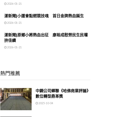
2026-01-21
漾新聞|小運會點燃競技魂 首日金牌熱血誕生
2026-01-21
漾新聞|原鄉小將熱血出征 康裕成慰勞民生民權
拚佳績
2026-01-21
熱門推薦
中鋼公司蟬聯《哈佛商業評論》
數位轉型鼎革獎
2025-10-04