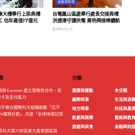
金融與財經
棟大樓舉行上梁典禮
台電鳳山區處舉行處長交接典禮
 估年產值17億元
洪通澤守護供電 黃明舜接棒續航
2026-01-16
章
分類
佈與 Euronet 建立策略性合作，拓
健康與運動
未分類
發卡及支付能力
國際時事
生活與消
攜手聯合國教科文組織啟動「忘不
地方時事
科技與產
•檔案計劃」 共建「全球味道記憶
影劇與娛樂
藝術與教
」
旅遊與美食
金融與財
|高科大第六校區東方產業園區揭