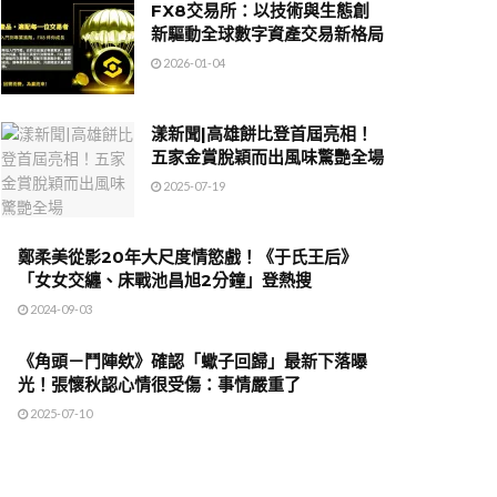
FX8交易所：以技術與生態創
新驅動全球數字資產交易新格局
2026-01-04
漾新聞|高雄餅比登首屆亮相！
五家金賞脫穎而出風味驚艷全場
2025-07-19
鄭柔美從影20年大尺度情慾戲！《于氏王后》
「女女交纏、床戰池昌旭2分鐘」登熱搜
2024-09-03
《角頭－鬥陣欸》確認「蠍子回歸」最新下落曝
光！張懷秋認心情很受傷：事情嚴重了
2025-07-10