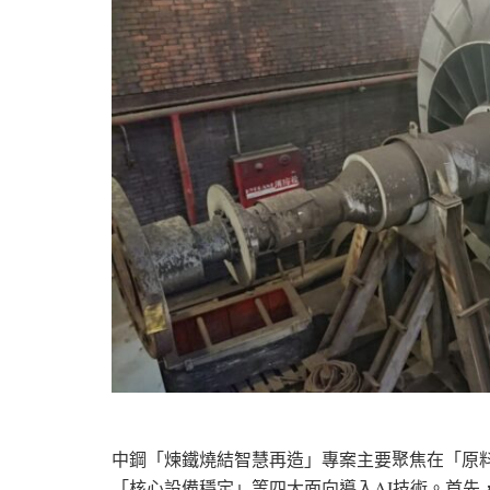
中鋼「煉鐵燒結智慧再造」專案主要聚焦在「原
「核心設備穩定」等四大面向導入AI技術。首先