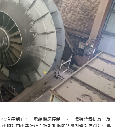
料化性控制」、「燒結機速控制」、「燒結煙氣排放」及
，中鋼利用中子射線自動監測儀即時量測投入原料的化學