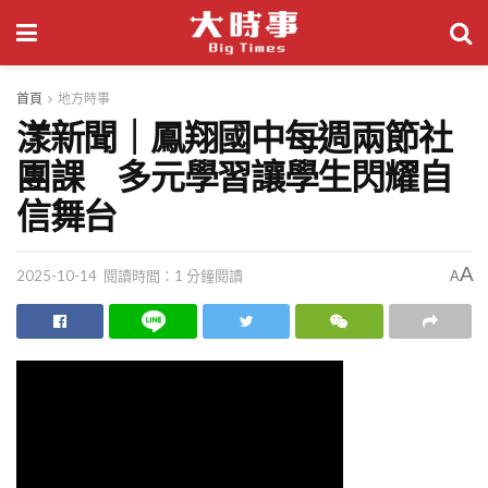
首頁
地方時事
漾新聞｜鳳翔國中每週兩節社
團課 多元學習讓學生閃耀自
信舞台
A
2025-10-14
閱讀時間：1 分鐘閱讀
A