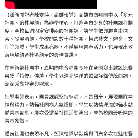
【漾新聞記者陳雯萍／高雄報導】高雄市鳳翔國中以「多元
社團、適性展能」為辦學核心，打造全市少見的社團課程制
度，全校每週固定安排兩節社團課，讓學生依興趣自由探
索、發展潛能。學校開設數十種社團，橫跨藝文、體育、文
化等領域，學生成果亮眼，不僅展現青春活力，也展現出教
育現場結合社區能量的最佳實踐。
在藝術類社團中，鳳翔國中合唱團今年在全國鄉土歌謠比賽
榮獲「特優」佳績，學生以清亮純淨的歌聲詮釋傳統曲調，
深深感動評審與觀眾。
指導老師表示，團員課餘堅持練唱，不畏艱辛，展現團隊精
神與毅力。熱舞社同樣人氣爆棚，學生以熱情洋溢的舞步點
燃青春氣息，屢次受邀至社區活動演出，成為校園最吸睛的
青春象徵。
體育社團也表現不凡。籃球校隊以默契與鬥志多次在縣市賽