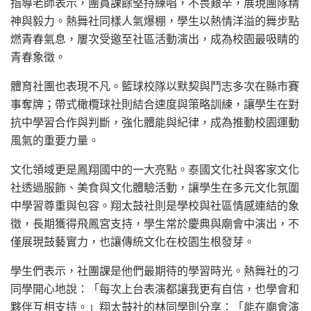
指導老師表示，團員課餘堅持練唱，不畏艱辛，展現團隊精
神與毅力。熱舞社同樣人氣爆棚，學生以熱情洋溢的舞步點
燃青春氣息，屢次受邀至社區活動演出，成為校園最吸睛的
青春象徵。
體育社團也表現不凡。籃球校隊以默契與鬥志多次在縣市賽
事奪牌；帶式橄欖球社則結合速度與策略訓練，讓學生在對
抗中學習合作與判斷，強化體能與紀律，成為推動校園運動
風氣的重要力量。
文化領域更是鳳翔國中的一大亮點。泰國文化社與客家文化
社透過服飾、美食與文化體驗活動，讓學生在多元文化氛圍
中學習尊重與包容。翔太鼓社則是學校與社區情感連結的象
徵，長期獲得飛鳳宮支持，學生常於慶典與廟會中演出，不
僅展現鼓藝實力，也讓傳統文化在校園生根發芽。
學生們表示，社團課是他們最期待的學習時光。熱舞社的刁
同學開心地說：「每次上台表演都讓我更有自信，也學會和
夥伴互相支持。」翔太鼓社的林同學則分享：「能在廟會演