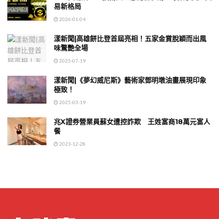
易新格局
2026-01-04
漾新聞|高雄餅比登首屆亮相！五家金賞脫穎而出風
味驚艷全場
2025-07-19
漾新聞|《夢幻威尼斯》藝術家鄧明墩油畫展現印象
極致！
2025-03-19
兆X證券營業員蘇女遭控詐欺 王姓富商18萬元富人
餐
2023-12-28