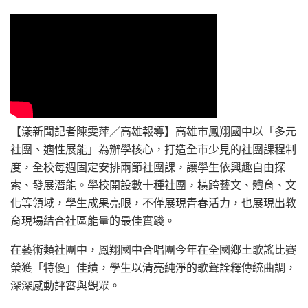
【漾新聞記者陳雯萍／高雄報導】高雄市鳳翔國中以「多元
社團、適性展能」為辦學核心，打造全市少見的社團課程制
度，全校每週固定安排兩節社團課，讓學生依興趣自由探
索、發展潛能。學校開設數十種社團，橫跨藝文、體育、文
化等領域，學生成果亮眼，不僅展現青春活力，也展現出教
育現場結合社區能量的最佳實踐。
在藝術類社團中，鳳翔國中合唱團今年在全國鄉土歌謠比賽
榮獲「特優」佳績，學生以清亮純淨的歌聲詮釋傳統曲調，
深深感動評審與觀眾。