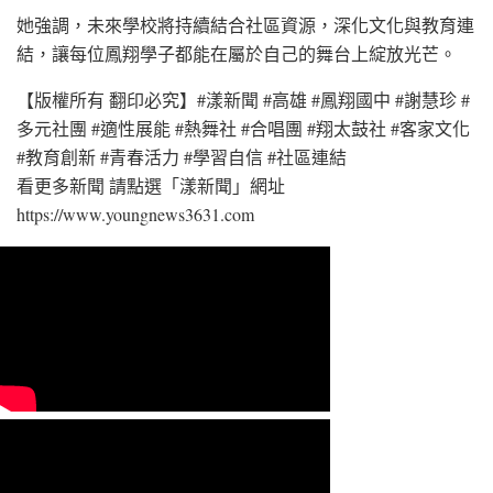
她強調，未來學校將持續結合社區資源，深化文化與教育連
結，讓每位鳳翔學子都能在屬於自己的舞台上綻放光芒。
【版權所有 翻印必究】#漾新聞 #高雄 #鳳翔國中 #謝慧珍 #
多元社團 #適性展能 #熱舞社 #合唱團 #翔太鼓社 #客家文化
#教育創新 #青春活力 #學習自信 #社區連結
看更多新聞 請點選「漾新聞」網址
https://www.youngnews3631.com