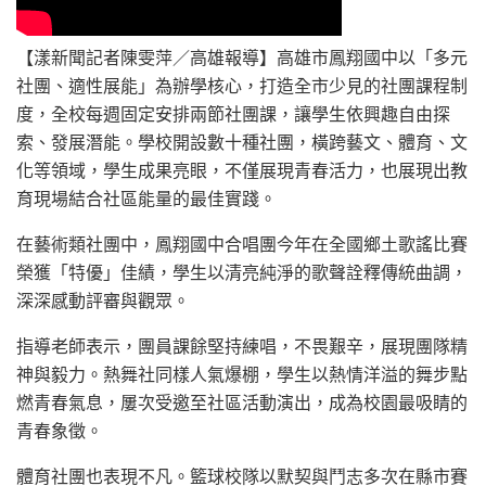
【漾新聞記者陳雯萍／高雄報導】高雄市鳳翔國中以「多元
社團、適性展能」為辦學核心，打造全市少見的社團課程制
度，全校每週固定安排兩節社團課，讓學生依興趣自由探
索、發展潛能。學校開設數十種社團，橫跨藝文、體育、文
化等領域，學生成果亮眼，不僅展現青春活力，也展現出教
育現場結合社區能量的最佳實踐。
在藝術類社團中，鳳翔國中合唱團今年在全國鄉土歌謠比賽
榮獲「特優」佳績，學生以清亮純淨的歌聲詮釋傳統曲調，
深深感動評審與觀眾。
指導老師表示，團員課餘堅持練唱，不畏艱辛，展現團隊精
神與毅力。熱舞社同樣人氣爆棚，學生以熱情洋溢的舞步點
燃青春氣息，屢次受邀至社區活動演出，成為校園最吸睛的
青春象徵。
體育社團也表現不凡。籃球校隊以默契與鬥志多次在縣市賽