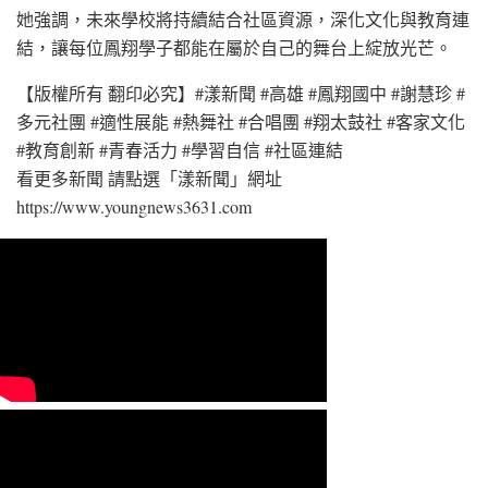
她強調，未來學校將持續結合社區資源，深化文化與教育連
結，讓每位鳳翔學子都能在屬於自己的舞台上綻放光芒。
【版權所有 翻印必究】#漾新聞 #高雄 #鳳翔國中 #謝慧珍 #
多元社團 #適性展能 #熱舞社 #合唱團 #翔太鼓社 #客家文化
#教育創新 #青春活力 #學習自信 #社區連結
看更多新聞 請點選「漾新聞」網址
https://www.youngnews3631.com