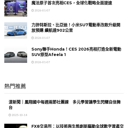
魔法原子首次亮相CES，全球化戰略全面提速
2026-01-07
力拚特斯拉、比亞迪！小米SU7電動車改款升級開
放預購 續航達902公里
2026-01-07
Sony聯手Honda！CES 2026亮相打造全新電動
SUV原型Afeela 1
2026-01-07
熱門推薦
漾新聞｜鳳翔國中每週兩節社團課 多元學習讓學生閃耀自信舞
台
2025-10-14
FX8交易所：以技術與生態創新驅動全球數字資產交