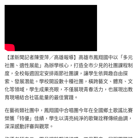
【漾新聞記者陳雯萍／高雄報導】高雄市鳳翔國中以「多元
社團、適性展能」為辦學核心，打造全市少見的社團課程制
度，全校每週固定安排兩節社團課，讓學生依興趣自由探
索、發展潛能。學校開設數十種社團，橫跨藝文、體育、文
化等領域，學生成果亮眼，不僅展現青春活力，也展現出教
育現場結合社區能量的最佳實踐。
在藝術類社團中，鳳翔國中合唱團今年在全國鄉土歌謠比賽
榮獲「特優」佳績，學生以清亮純淨的歌聲詮釋傳統曲調，
深深感動評審與觀眾。