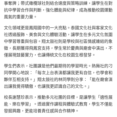
事奪牌；帶式橄欖球社則結合速度與策略訓練，讓學生在對
抗中學習合作與判斷，強化體能與紀律，成為推動校園運動
風氣的重要力量。
文化領域更是鳳翔國中的一大亮點。泰國文化社與客家文化
社透過服飾、美食與文化體驗活動，讓學生在多元文化氛圍
中學習尊重與包容。翔太鼓社則是學校與社區情感連結的象
徵，長期獲得飛鳳宮支持，學生常於慶典與廟會中演出，不
僅展現鼓藝實力，也讓傳統文化在校園生根發芽。
學生們表示，社團課是他們最期待的學習時光。熱舞社的刁
同學開心地說：「每次上台表演都讓我更有自信，也學會和
夥伴互相支持。」翔太鼓社的林同學則分享：「能在廟會演
出讓我覺得驕傲，也讓我更認識自己的文化。」
校長謝慧珍表示，推動多元社團的目標，是讓學生「適性展
能、樂在學習」。透過實作課程與體驗式教育，學生不僅能
發掘興趣，更能培養責任感與合作精神。