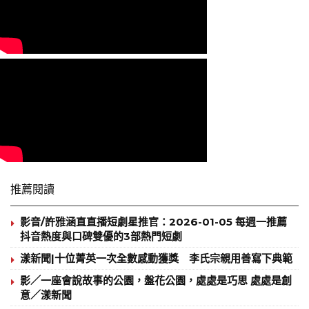
推薦閱讀
影音/許雅涵直直播短劇星推官：2026-01-05 每週一推薦
抖音熱度與口碑雙優的3部熱門短劇
漾新聞|十位菁英一次全數感動獲獎 李氏宗親用善寫下典範
影／一座會說故事的公園，盤花公園，處處是巧思 處處是創
意／漾新聞