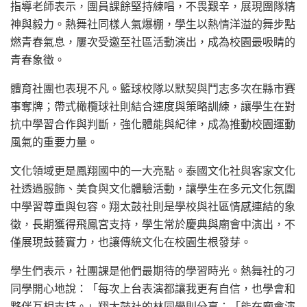
指導老師表示，團員課餘堅持練唱，不畏艱辛，展現團隊精
神與毅力。熱舞社同樣人氣爆棚，學生以熱情洋溢的舞步點
燃青春氣息，屢次受邀至社區活動演出，成為校園最吸睛的
青春象徵。
體育社團也表現不凡。籃球校隊以默契與鬥志多次在縣市賽
事奪牌；帶式橄欖球社則結合速度與策略訓練，讓學生在對
抗中學習合作與判斷，強化體能與紀律，成為推動校園運動
風氣的重要力量。
文化領域更是鳳翔國中的一大亮點。泰國文化社與客家文化
社透過服飾、美食與文化體驗活動，讓學生在多元文化氛圍
中學習尊重與包容。翔太鼓社則是學校與社區情感連結的象
徵，長期獲得飛鳳宮支持，學生常於慶典與廟會中演出，不
僅展現鼓藝實力，也讓傳統文化在校園生根發芽。
學生們表示，社團課是他們最期待的學習時光。熱舞社的刁
同學開心地說：「每次上台表演都讓我更有自信，也學會和
夥伴互相支持。」翔太鼓社的林同學則分享：「能在廟會演