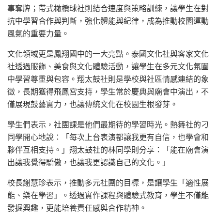
事奪牌；帶式橄欖球社則結合速度與策略訓練，讓學生在對
抗中學習合作與判斷，強化體能與紀律，成為推動校園運動
風氣的重要力量。
文化領域更是鳳翔國中的一大亮點。泰國文化社與客家文化
社透過服飾、美食與文化體驗活動，讓學生在多元文化氛圍
中學習尊重與包容。翔太鼓社則是學校與社區情感連結的象
徵，長期獲得飛鳳宮支持，學生常於慶典與廟會中演出，不
僅展現鼓藝實力，也讓傳統文化在校園生根發芽。
學生們表示，社團課是他們最期待的學習時光。熱舞社的刁
同學開心地說：「每次上台表演都讓我更有自信，也學會和
夥伴互相支持。」翔太鼓社的林同學則分享：「能在廟會演
出讓我覺得驕傲，也讓我更認識自己的文化。」
校長謝慧珍表示，推動多元社團的目標，是讓學生「適性展
能、樂在學習」。透過實作課程與體驗式教育，學生不僅能
發掘興趣，更能培養責任感與合作精神。