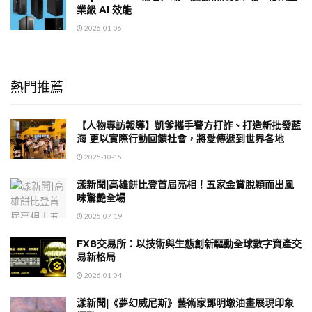
業級 AI 效能
2026-01-06
熱門推薦
【人物專訪報導】凱爹攜手警方打詐、打造新批發藍
海 更以實際行動回饋社會，將愛傳遞到世界各地
2025-10-15
漾新聞|高雄餅比登首屆亮相！五家金賞脫穎而出風
味驚艷全場
2025-07-19
FX8交易所：以技術與生態創新驅動全球數字資產交
易新格局
2026-01-04
漾新聞|《夢幻威尼斯》藝術家鄧明墩油畫展現印象