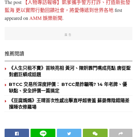
The post
【人物專訪報導】凱爹攜手警方打詐、打造新批發
藍海 更以實際行動回饋社會，將愛傳遞到世界各地
first
appeared on
AMM 娛樂新聞
.
廣告
推薦閱讀
《人生只租不賣》首映亮相 黃河、陳姸霏鬥嘴成亮點 唐從聖
對戲巨蟒成話題
BTCC 交易所深度評價： BTCC是詐騙嗎? 14 年老牌、優
缺點、安全評價一篇搞定
《豆腐媽媽》王晴首次性感出擊直呼超害羞 蘇晏霈陰錯陽差
撞睡衣修羅場