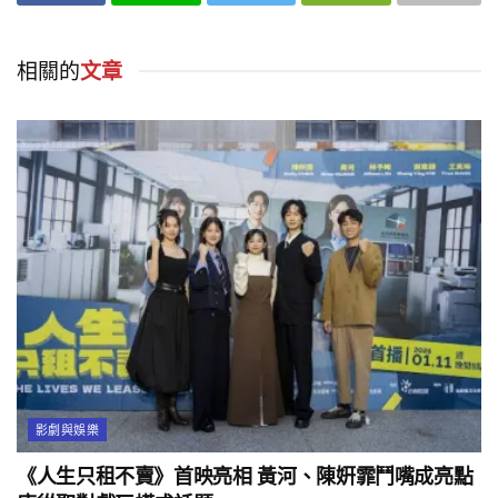
相關的
文章
影劇與娛樂
《人生只租不賣》首映亮相 黃河、陳姸霏鬥嘴成亮點