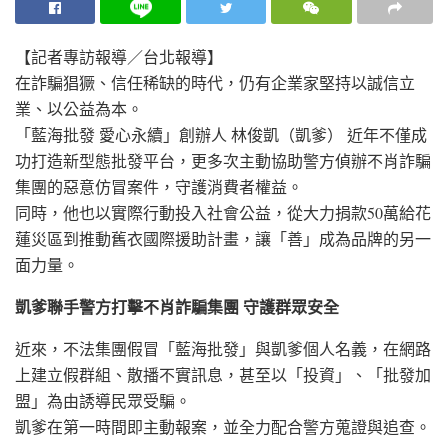
【記者專訪報導／台北報導】
在詐騙猖獗、信任稀缺的時代，仍有企業家堅持以誠信立
業、以公益為本。
「藍海批發 愛心永續」創辦人 林俊凱（凱爹） 近年不僅成
功打造新型態批發平台，更多次主動協助警方偵辦不肖詐騙
集團的惡意仿冒案件，守護消費者權益。
同時，他也以實際行動投入社會公益，從大力捐款50萬給花
蓮災區到推動舊衣國際援助計畫，讓「善」成為品牌的另一
面力量。
凱爹聯手警方打擊不肖詐騙集團 守護群眾安全
近來，不法集團假冒「藍海批發」與凱爹個人名義，在網路
上建立假群組、散播不實訊息，甚至以「投資」、「批發加
盟」為由誘導民眾受騙。
凱爹在第一時間即主動報案，並全力配合警方蒐證與追查。