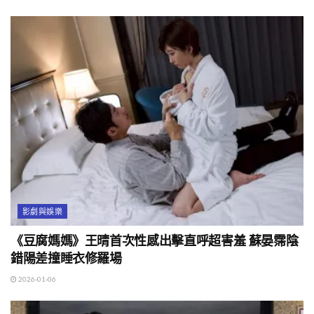
影劇與娛樂
《豆腐媽媽》王晴首次性感出擊直呼超害羞 蘇晏霈陰
錯陽差撞睡衣修羅場
2026-01-06