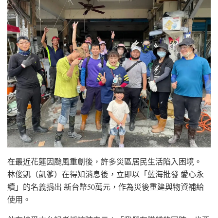
在最近花蓮因颱風重創後，許多災區居民生活陷入困境。
林俊凱（凱爹）在得知消息後，立即以「藍海批發 愛心永
續」的名義捐出 新台幣50萬元，作為災後重建與物資補給
使用。