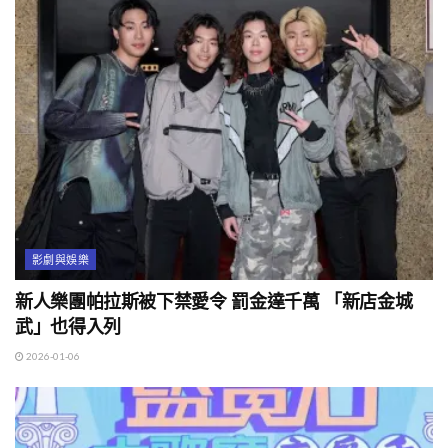
影劇與娛樂
新人樂團帕拉斯被下禁愛令 罰金達千萬 「新店金城
武」也得入列
2026-01-06