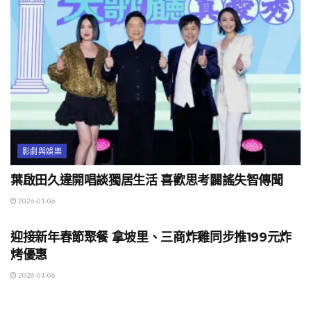
影劇與娛樂
葉啟田久違開唱談獨居生活 喜歡思考闢謠失智傳聞
2026-01-06
影劇與娛樂
迎接新年春節聚餐 拿坡里、三商炸雞同步推199元炸
烤優惠
2026-01-06