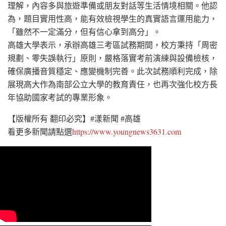
理解，內容多與旅遊準備或朋友對話等生活情境相關。他認
為，題目實用性高，能有效檢視學生的真實語言運用能力，
「雖然不一定滿分，但有信心拿到高分」。
高雄大學表示，承辦高雄三考區試務期間，校方秉持「周密
規劃、零失誤執行」原則，嚴格落實考前演練與設備檢核，
確保廣播音質穩定、應變機制完善。此次試務順利完成，除
展現高大作為南部公立大學的教育責任，也再次強化校方長
年協助國家考試的專業形象。
【版權所有 翻印必究】#漾新聞 #高雄
看更多新聞請點選
https://www.youngnews3631.com