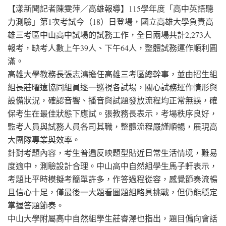
【漾新聞記者陳雯萍／高雄報導】115學年度「高中英語聽
力測驗」第1次考試今（18）日登場，國立高雄大學負責高
雄三考區中山高中試場的試務工作，全日兩場共計2,273人
報考，缺考人數上午39人、下午64人，整體試務運作順利圓
滿。
高雄大學教務長張志鴻擔任高雄三考區總幹事，並由招生組
組長莊曜遠協同組員逐一巡視各試場，關心試務運作情形與
設備狀況，確認音響、播音與試題發放流程均正常無誤，確
保考生在最佳狀態下應試。張教務長表示，考場秩序良好，
監考人員與試務人員各司其職，整體流程嚴謹順暢，展現高
大團隊專業與效率。
針對考題內容，考生普遍反映題型貼近日常生活情境，難易
度適中，測驗設計合理。中山高中自然組學生馬子軒表示，
考題比平時模擬考簡單許多，作答過程從容，感覺節奏流暢
且信心十足，僅最後一大題看圖題組略具挑戰，但仍能穩定
掌握答題節奏。
中山大學附屬高中自然組學生莊睿澤也指出，題目偏向會話