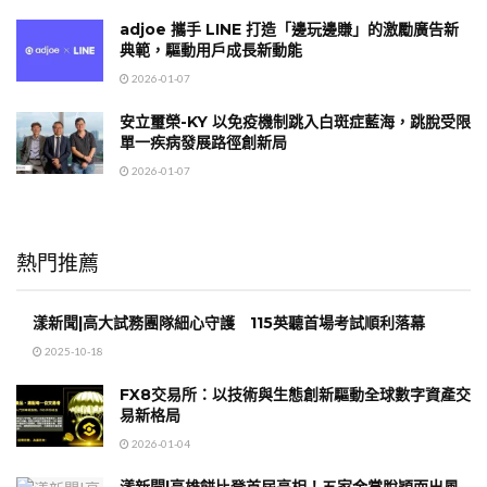
adjoe 攜手 LINE 打造「邊玩邊賺」的激勵廣告新
典範，驅動用戶成長新動能
2026-01-07
安立璽榮-KY 以免疫機制跳入白斑症藍海，跳脫受限
單一疾病發展路徑創新局
2026-01-07
熱門推薦
漾新聞|高大試務團隊細心守護 115英聽首場考試順利落幕
2025-10-18
FX8交易所：以技術與生態創新驅動全球數字資產交
易新格局
2026-01-04
漾新聞|高雄餅比登首屆亮相！五家金賞脫穎而出風