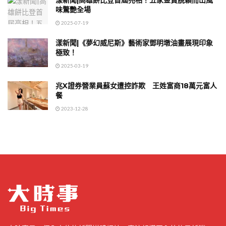
味驚艷全場
2025-07-19
漾新聞|《夢幻威尼斯》藝術家鄧明墩油畫展現印象
極致！
2025-03-19
兆X證券營業員蘇女遭控詐欺 王姓富商18萬元富人
餐
2023-12-28