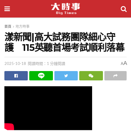
首頁
地方時事
漾新聞|高大試務團隊細心守
護 115英聽首場考試順利落幕
A
2025-10-18
閱讀時間：1 分鐘閱讀
A