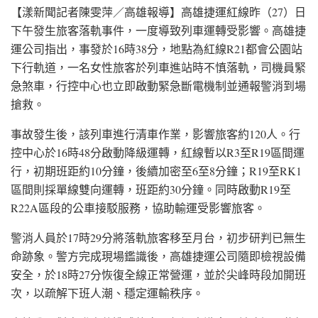
【漾新聞記者陳雯萍／高雄報導】高雄捷運紅線昨（27）日
下午發生旅客落軌事件，一度導致列車運轉受影響。高雄捷
運公司指出，事發於16時38分，地點為紅線R21都會公園站
下行軌道，一名女性旅客於列車進站時不慎落軌，司機員緊
急煞車，行控中心也立即啟動緊急斷電機制並通報警消到場
搶救。
事故發生後，該列車進行清車作業，影響旅客約120人。行
控中心於16時48分啟動降級運轉，紅線暫以R3至R19區間運
行，初期班距約10分鐘，後續加密至6至8分鐘；R19至RK1
區間則採單線雙向運轉，班距約30分鐘。同時啟動R19至
R22A區段的公車接駁服務，協助輸運受影響旅客。
警消人員於17時29分將落軌旅客移至月台，初步研判已無生
命跡象。警方完成現場鑑識後，高雄捷運公司隨即檢視設備
安全，於18時27分恢復全線正常營運，並於尖峰時段加開班
次，以疏解下班人潮、穩定運輸秩序。