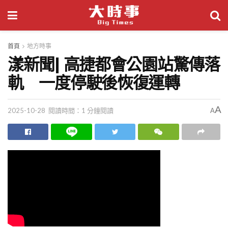
首頁
地方時事
漾新聞| 高捷都會公園站驚傳落
軌 一度停駛後恢復運轉
A
2025-10-28
閱讀時間：1 分鐘閱讀
A