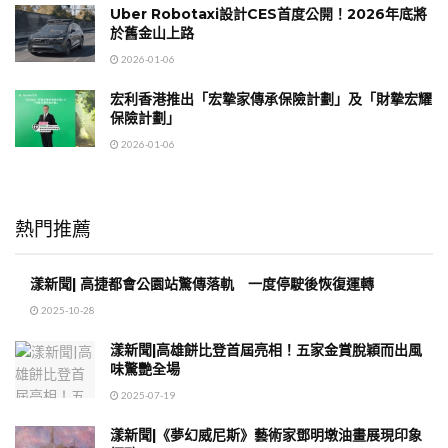
Uber Robotaxi設計CES首度公開！2026年底將
於舊金山上路
2026-01-06
宏利香港推出「宏摯家傳承保險計劃」及「財摯宏耀
保險計劃」
2026-01-06
熱門推薦
漾新聞| 高捷都會公園站驚傳落軌 一度停駛後恢復運轉
2025-10-28
漾新聞|高雄餅比登首屆亮相！五家金賞脫穎而出風
味驚艷全場
2025-07-19
漾新聞|《夢幻威尼斯》藝術家鄧明墩油畫展現印象