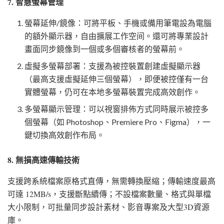
7. 智慧螢幕管理
螢幕延伸/鏡像：可將平板、手機或備用筆電設為電腦
的額外顯示器，自由擴展工作空间。還可將專業設計
畫面同步鏡像到一個或多個審核者的螢幕前。
虛擬多螢幕部署：支援為被控裝置創建虛擬顯示器
（最高支援虛擬延伸三個螢幕），即便被控僅有一台
實體螢幕，仍可在本地多螢幕裝置完成高效創作。
多螢幕顯示管理：可以視窗排佈方式同時展示被控多
個螢幕（如 Photoshop、Premiere Pro、Figma），一
鍵切換高效創作布局。
8. 無損高速傳輸技術
支援跨系統檔案原格式直傳，無需轉換壓縮；傳輸速度最高
可達 12MB/s，支援斷點續傳；不設檔案數量、格式與單檔
大小限制，可批量同步設計素材、影音專案及大型3D資源
庫。