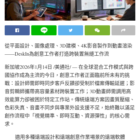
從平面設計、圖像處理、3D建模、4K影音製作到動畫渲染
——DeskIn為創意工作者打造跨裝置無縫工作流
新加坡
2026年1月14日
/美通社/ — 在全球混合工作模式與跨
國協作成為主流的今日，創意工作者正面臨前所未有的挑
戰：設計師需即時同步客戶反饋卻受制於檔案傳輸延遲；影
音剪輯師攜帶高容量素材跨裝置工作；3D動畫師需調用高
效能算力卻被困於特定工作站。傳統遠端方案因畫質壓縮、
色彩失真、音畫不同步與專業外設支援不足，始終難以滿足
創作流程中「視覺精準、即時互動、資源彈性」的核心需
求。
適用多種遠端設計和遠端創意作業場景的遠端軟體