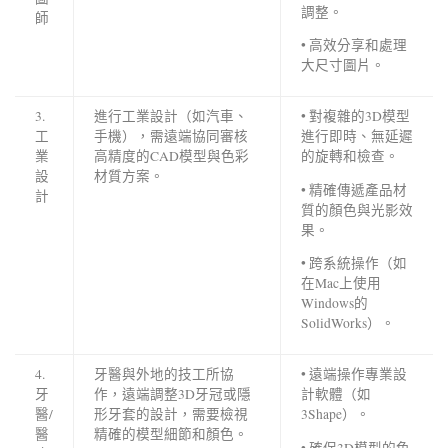
調整。
師
• 高效分享和處理
大尺寸圖片。
3.
進行工業設計（如汽車、
• 對複雜的3D模型
工
手機），需遠端協同審核
進行即時、無延遲
業
高精度的CAD模型與色彩
的旋轉和檢查。
設
材質方案。
• 精確傳遞產品材
計
質的顏色與光影效
果。
• 跨系統操作（如
在Mac上使用
Windows的
SolidWorks）。
4.
牙醫與外地的技工所協
• 遠端操作專業設
牙
作，遠端調整3D牙冠或隱
計軟體（如
醫/
形牙套的設計，需要檢視
3Shape）。
醫
精確的模型細節和顏色。
• 確保3D模型的色