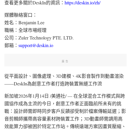
查看更多關於DeskIn的資訊：
https://deskin.io/zh/
媒體聯絡窗口：
姓名：Benjamin Lee
職稱：全球市場經理
公司：Zuler Technology PTE. LTD.
郵箱：
support@deskin.io
廣告
從平面設計、圖像處理、3D建模、4K影音製作到動畫渲染
——DeskIn為創意工作者打造跨裝置無縫工作流
新加坡
2026年1月14日
/美通社/ — 在全球混合工作模式與跨
國協作成為主流的今日，創意工作者正面臨前所未有的挑
戰：設計師需即時同步客戶反饋卻受制於檔案傳輸延遲；影
音剪輯師攜帶高容量素材跨裝置工作；3D動畫師需調用高
效能算力卻被困於特定工作站。傳統遠端方案因畫質壓縮、