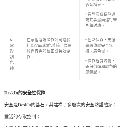
影音檔案。
• 與導演或客戶遠
端共享畫面進行審
片和討論。
8.
在家裡遠端操作公司電腦
• 色彩保真，支援
電
的DaVinci調色系統，為影
畫面傳輸完全無
影
片進行色彩校正或特效協
損、廣色域。
調
作。
• 操作極度流暢，
色
確保剪輯和調色的
師
節奏感。
DeskIn的安全性保障
安全是DeskIn的基石，其建構了多層次的安全防護體系：
靈活的存取控制：