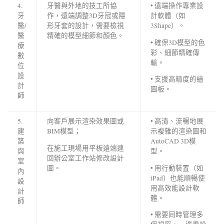
4.
牙醫與外地的技工所協
• 遠端操作專業設
牙
作，遠端調整3D牙冠或隱
計軟體（如
醫/
形牙套的設計，需要檢視
3Shape）。
醫
精確的模型細節和顏色。
• 確保3D模型的色
療
彩、細節精確傳
數
輸。
位
設
• 支援高精度的繪
計
圖板。
師
5.
向客戶展示渲染效果圖或
• 高清、流暢地展
建
BIM模型；
示複雜的渲染圖和
築
AutoCAD 3D模
在施工現場用平板遠端連
與
型。
回辦公室工作站修改設計
室
圖。
• 用行動裝置（如
內
iPad）也能順暢使
設
用高效能設計軟
計
體。
師
• 需要同時管理多