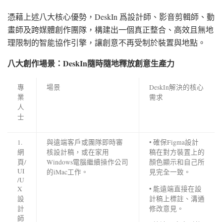
憑藉上述八大核心優勢，DeskIn 爲設計師、影音剪輯師、動
畫師及跨媒體創作團隊，構建出一個真正整合、高效且無地
理限制的智能協作引擎，讓創意不再受制於裝置與地點。
八大創作場景：
DeskIn
隨時隨地釋放創意生產力
專
場景
DeskIn解決的核心
業
需求
人
士
1.
與遠端客戶或團隊即時審
• 確保Figma設計
網
核設計稿，或在家用
稿在對方裝置上的
頁/
Windows電腦繼續操作公司
顏色顯示和自己所
UI
的iMac工作。
見完全一致。
/U
• 能遠端直接在設
X
計稿上標註、溝通
設
修改意見。
計
師