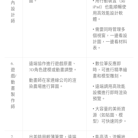
圖。
• 用行動裝置（如
內
iPad）也能順暢使
設
用高效能設計軟
計
體。
師
• 需要同時管理多
個視窗，一邊看設
計圖，一邊看材料
表。
6.
遠端協作進行遊戲原畫、
• 數位筆反應即
遊
3D角色建模或動畫調整。
時，可進行精準繪
戲/
畫和模型雕刻。
動畫師在家連線公司的渲
動
染農場進行算圖。
• 遠端調用高效能
畫
設備進行即時渲染
製
預覽。
作
師
• 大容量的美術資
源（如貼圖、模
型）可快速同步。
7.
出差時用輕薄筆電，遠端
• 能高清、流暢地