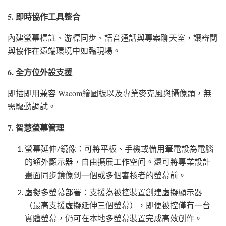
5. 即時協作工具整合
內建螢幕標註、游標同步、語音通話與專案聊天室，讓審閱
與協作在遠端環境中如臨現場。
6. 全方位外設支援
即插即用兼容 Wacom繪圖板以及專業麥克風與攝像頭，無
需驅動調試。
7. 智慧螢幕管理
螢幕延伸/鏡像：可將平板、手機或備用筆電設為電腦
的額外顯示器，自由擴展工作空间。還可將專業設計
畫面同步鏡像到一個或多個審核者的螢幕前。
虛擬多螢幕部署：支援為被控裝置創建虛擬顯示器
（最高支援虛擬延伸三個螢幕），即便被控僅有一台
實體螢幕，仍可在本地多螢幕裝置完成高效創作。