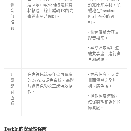
影
連回家中或公司的電腦剪
預覽原始素材，順
音
輯軟體，線上編輯4K的高
暢地在Premiere
剪
畫質素材時間軸。
Pro上拖拉時間
輯
軸。
師
• 快速傳輸大容量
影音檔案。
• 與導演或客戶遠
端共享畫面進行審
片和討論。
8.
在家裡遠端操作公司電腦
• 色彩保真，支援
電
的DaVinci調色系統，為影
畫面傳輸完全無
影
片進行色彩校正或特效協
損、廣色域。
調
作。
• 操作極度流暢，
色
確保剪輯和調色的
師
節奏感。
DeskIn的安全性保障