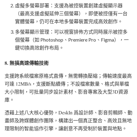
虛擬多螢幕部署：支援為被控裝置創建虛擬顯示器
（最高支援虛擬延伸三個螢幕），即便被控僅有一台
實體螢幕，仍可在本地多螢幕裝置完成高效創作。
多螢幕顯示管理：可以視窗排佈方式同時展示被控多
個螢幕（如 Photoshop、Premiere Pro、Figma），一
鍵切換高效創作布局。
8. 無損高速傳輸技術
支援跨系統檔案原格式直傳，無需轉換壓縮；傳輸速度最高
可達 12MB/s，支援斷點續傳；不設檔案數量、格式與單檔
大小限制，可批量同步設計素材、影音專案及大型3D資源
庫。
憑藉上述八大核心優勢，DeskIn 爲設計師、影音剪輯師、動
畫師及跨媒體創作團隊，構建出一個真正整合、高效且無地
理限制的智能協作引擎，讓創意不再受制於裝置與地點。