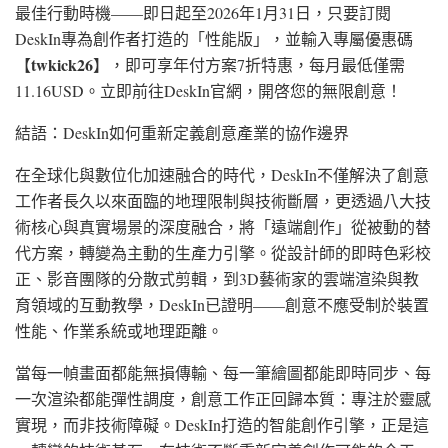
最佳行動時機——即日起至2026年1月31日，只要訂閱
DeskIn專為創作者打造的「性能版」，並輸入專屬優惠碼
twkick26
【
】，即可享年付方案7折特惠，每月最低僅需
11.16USD。立即前往DeskIn官網，開啓您的無限創意！
結語：DeskIn如何重新定義創意產業的協作邊界
在全球化與數位化加速融合的時代，DeskIn不僅解決了創意
工作者長久以來面臨的地理限制與技術斷層，更透過八大技
術核心與真實場景的深度融合，將「遠端創作」從被動的替
代方案，轉變為主動的生產力引擎。從設計師的即時色彩校
正、影音團隊的分散式剪輯，到3D藝術家的雲端渲染與教
育領域的互動教學，DeskIn已證明——創意不應受制於裝置
性能、作業系統或地理距離。
當每一幀畫面都能無損傳輸、每一筆繪圖都能即時同步、每
一次渲染都能彈性調度，創意工作正回歸本質：專注於靈感
實現，而非技術障礙。DeskIn打造的智能創作引擎，正是這