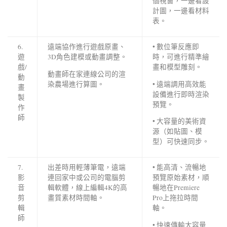
個視窗，一邊看設
計圖，一邊看材料
表。
6.
遠端協作進行遊戲原畫、
• 數位筆反應即
遊
3D角色建模或動畫調整。
時，可進行精準繪
戲/
畫和模型雕刻。
動畫師在家連線公司的渲
動
染農場進行算圖。
• 遠端調用高效能
畫
設備進行即時渲染
製
預覽。
作
師
• 大容量的美術資
源（如貼圖、模
型）可快速同步。
7.
出差時用輕薄筆電，遠端
• 能高清、流暢地
影
連回家中或公司的電腦剪
預覽原始素材，順
音
輯軟體，線上編輯4K的高
暢地在Premiere
剪
畫質素材時間軸。
Pro上拖拉時間
輯
軸。
師
• 快速傳輸大容量