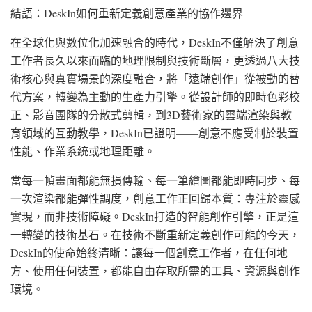
結語：DeskIn如何重新定義創意產業的協作邊界
在全球化與數位化加速融合的時代，DeskIn不僅解決了創意
工作者長久以來面臨的地理限制與技術斷層，更透過八大技
術核心與真實場景的深度融合，將「遠端創作」從被動的替
代方案，轉變為主動的生產力引擎。從設計師的即時色彩校
正、影音團隊的分散式剪輯，到3D藝術家的雲端渲染與教
育領域的互動教學，DeskIn已證明——創意不應受制於裝置
性能、作業系統或地理距離。
當每一幀畫面都能無損傳輸、每一筆繪圖都能即時同步、每
一次渲染都能彈性調度，創意工作正回歸本質：專注於靈感
實現，而非技術障礙。DeskIn打造的智能創作引擎，正是這
一轉變的技術基石。在技術不斷重新定義創作可能的今天，
DeskIn的使命始終清晰：讓每一個創意工作者，在任何地
方、使用任何裝置，都能自由存取所需的工具、資源與創作
環境。