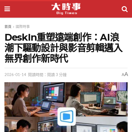
首頁
國際時事
DeskIn重塑遠端創作：AI浪
潮下驅動設計與影音剪輯邁入
無界創作新時代
A
2026-01-14
閱讀時間：閱讀 3 分鐘
A