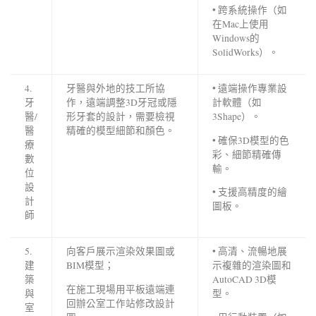
• 跨系統操作（如
在Mac上使用
Windows的
SolidWorks）。
4.
牙醫與外地的技工所協
• 遠端操作專業設
牙
作，遠端調整3D牙冠或隱
計軟體（如
醫/
形牙套的設計，需要檢視
3Shape）。
醫
精確的模型細節和顏色。
• 確保3D模型的色
療
彩、細節精確傳
數
輸。
位
設
• 支援高精度的繪
計
圖板。
師
5.
向客戶展示渲染效果圖或
• 高清、流暢地展
建
BIM模型；
示複雜的渲染圖和
築
AutoCAD 3D模
在施工現場用平板遠端連
與
型。
回辦公室工作站修改設計
室