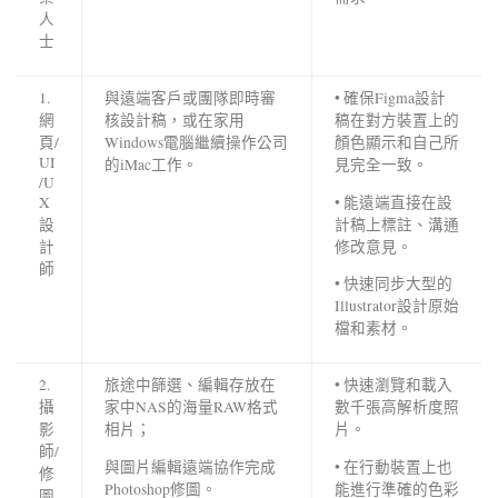
人
士
1.
與遠端客戶或團隊即時審
• 確保Figma設計
網
核設計稿，或在家用
稿在對方裝置上的
頁/
Windows電腦繼續操作公司
顏色顯示和自己所
UI
的iMac工作。
見完全一致。
/U
• 能遠端直接在設
X
計稿上標註、溝通
設
修改意見。
計
師
• 快速同步大型的
Illustrator設計原始
檔和素材。
2.
旅途中篩選、編輯存放在
• 快速瀏覽和載入
攝
家中NAS的海量RAW格式
數千張高解析度照
影
相片；
片。
師/
與圖片編輯遠端協作完成
• 在行動裝置上也
修
Photoshop修圖。
能進行準確的色彩
圖