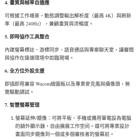
4. 畫質與幀率自適應
可根據工作場景，動態調整輸出解析度（最高 4K）與刷新
率（最高 240Hz），兼顧畫質與流暢度。
5. 即時協作工具整合
內建螢幕標註、游標同步、語音通話與專案聊天室，讓審閱
與協作在遠端環境中如臨現場。
6. 全方位外設支援
即插即用兼容 Wacom繪圖板以及專業麥克風與攝像頭，無
需驅動調試。
7. 智慧螢幕管理
螢幕延伸/鏡像：可將平板、手機或備用筆電設為電腦
的額外顯示器，自由擴展工作空间。還可將專業設計
畫面同步鏡像到一個或多個審核者的螢幕前。