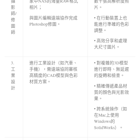
攝
家中NAS的海量RAW格式
數千張高解析度照
影
相片；
片。
師/
與圖片編輯遠端協作完成
• 在行動裝置上也
修
Photoshop修圖。
能進行準確的色彩
圖
調整。
師
• 高效分享和處理
大尺寸圖片。
3.
進行工業設計（如汽車、
• 對複雜的3D模型
工
手機），需遠端協同審核
進行即時、無延遲
業
高精度的CAD模型與色彩
的旋轉和檢查。
設
材質方案。
• 精確傳遞產品材
計
質的顏色與光影效
果。
• 跨系統操作（如
在Mac上使用
Windows的
SolidWorks）。