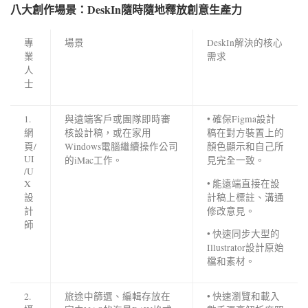
八大創作場景：
DeskIn
隨時隨地釋放創意生產力
專
場景
DeskIn解決的核心
業
需求
人
士
1.
與遠端客戶或團隊即時審
• 確保Figma設計
網
核設計稿，或在家用
稿在對方裝置上的
頁/
Windows電腦繼續操作公司
顏色顯示和自己所
UI
的iMac工作。
見完全一致。
/U
• 能遠端直接在設
X
計稿上標註、溝通
設
修改意見。
計
師
• 快速同步大型的
Illustrator設計原始
檔和素材。
2.
旅途中篩選、編輯存放在
• 快速瀏覽和載入