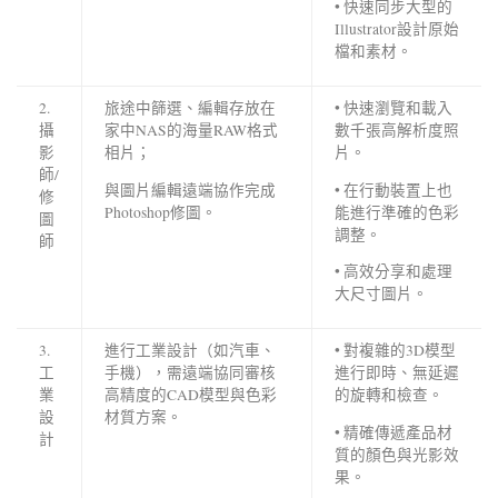
• 快速同步大型的
Illustrator設計原始
檔和素材。
2.
旅途中篩選、編輯存放在
• 快速瀏覽和載入
攝
家中NAS的海量RAW格式
數千張高解析度照
影
相片；
片。
師/
與圖片編輯遠端協作完成
• 在行動裝置上也
修
Photoshop修圖。
能進行準確的色彩
圖
調整。
師
• 高效分享和處理
大尺寸圖片。
3.
進行工業設計（如汽車、
• 對複雜的3D模型
工
手機），需遠端協同審核
進行即時、無延遲
業
高精度的CAD模型與色彩
的旋轉和檢查。
設
材質方案。
• 精確傳遞產品材
計
質的顏色與光影效
果。