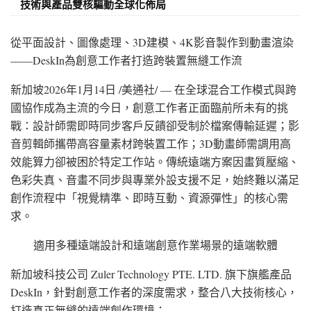
技術與產品雙核驅動全球化佈局
從平面設計、圖像處理、3D建模、4K影音製作到動畫渲染
——DeskIn為創意工作者打造跨裝置無縫工作流
新加坡
2026年1月14日
/美通社/ — 在全球混合工作模式與跨
國協作成為主流的今日，創意工作者正面臨前所未有的挑
戰：設計師需即時同步客戶反饋卻受制於檔案傳輸延遲；影
音剪輯師攜帶高容量素材跨裝置工作；3D動畫師需調用高
效能算力卻被困於特定工作站。傳統遠端方案因畫質壓縮、
色彩失真、音畫不同步與專業外設支援不足，始終難以滿足
創作流程中「視覺精準、即時互動、資源彈性」的核心需
求。
適用多種遠端設計和遠端創意作業場景的遠端軟體
新加坡科技公司 Zuler Technology PTE. LTD. 旗下旗艦產品
DeskIn，針對創意工作者的深度需求，整合八大技術核心，
打造真正無縫的遠端創作環境：