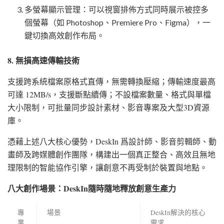
多螢幕顯示管理：可以視窗排佈方式同時展示被控多
個螢幕（如 Photoshop、Premiere Pro、Figma），一
鍵切換高效創作布局。
8. 無損高速傳輸技術
支援跨系統檔案原格式直傳，無需轉換壓縮；傳輸速度最高
可達 12MB/s，支援斷點續傳；不設檔案數量、格式與單檔
大小限制，可批量同步設計素材、影音專案及大型3D資源
庫。
憑藉上述八大核心優勢，DeskIn 爲設計師、影音剪輯師、動
畫師及跨媒體創作團隊，構建出一個真正整合、高效且無地
理限制的智能協作引擎，讓創意不再受制於裝置與地點。
八大創作場景：
DeskIn
隨時隨地釋放創意生產力
專
場景
DeskIn解決的核心
業
需求