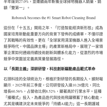
半年達到27.0%，並連續兩年斬獲全球掃地機器人銷量、銷
額「雙第一」。
Roborock becomes the #1 Smart Robot Cleaning Brand
這份在「十五五」開局之年、「打造智能經濟新形態」成為
國家培育新動能重要方向的背景下發佈的成績單，不僅印證
了其戰略的有效性，更在「全球家用清潔機器人進入全場景
競爭時代，中國品牌主導」的產業新格局中，展現了一家領
軍企業如何通過持續技術創新與體系化能力，從激烈的市場
競爭中突圍並定義高質量發展路徑。
以「長期主義」深耕研發，科技創新驅動產品範式革命
石頭科技的全球統治力，根植於對研發的長期投入。據財報
顯示，2025年前三季度，公司研發投入達10.28億元，同比
增長60.56%，占營收比例8.52%，顯著高於行業水平。這種
「播種式」投入，為產品迭代與技術飛躍積蓄了核心動能，
尤其是構建決定未來競爭的「持續AI能力」這一長期護城