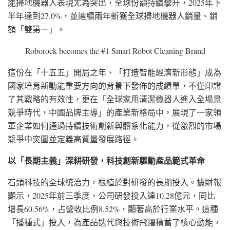
能掃地機器人表現尤為突出，全球份額持續攀升，2025年下
半年達到27.0%，並連續兩年斬獲全球掃地機器人銷量、銷
額「雙第一」。
Roborock becomes the #1 Smart Robot Cleaning Brand
這份在「十五五」開局之年、「打造智能經濟新形態」成為
國家培育新動能重要方向的背景下發佈的成績單，不僅印證
了其戰略的有效性，更在「全球家用清潔機器人進入全場景
競爭時代，中國品牌主導」的產業新格局中，展現了一家領
軍企業如何通過持續技術創新與體系化能力，從激烈的市場
競爭中突圍並定義高質量發展路徑。
以「長期主義」深耕研發，科技創新驅動產品範式革命
石頭科技的全球統治力，根植於對研發的長期投入。據財報
顯示，2025年前三季度，公司研發投入達10.28億元，同比
增長60.56%，占營收比例8.52%，顯著高於行業水平。這種
「播種式」投入，為產品迭代與技術飛躍積蓄了核心動能，