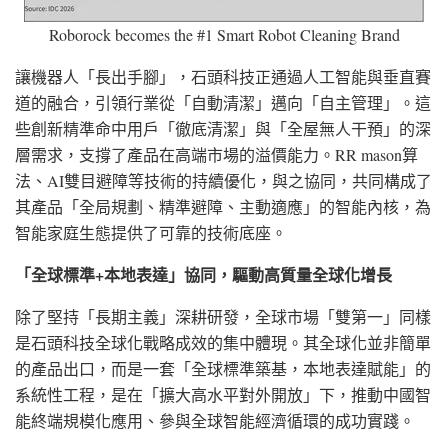
Roborock becomes the #1 Smart Robot Cleaning Brand
讓機器人「長出手腳」，石頭科技正通過人工智能與垂直賽
道的融合，引領行業從「自動清潔」邁向「自主管理」。這
些創新精準命中用戶「徹底清潔」與「全屋無人干預」的深
層需求，支撐了產品在高端市場的溢價能力。RR mason算
法、AI雙目避障等技術的持續優化，與之協同，共同構成了
其產品「全局規劃、精準避障、主動適應」的智能內核，為
智能家庭生態提供了可靠的技術底座。
「全球標準
+本地表達」協同，驅動高質量全球化增長
除了堅持「長期主義」深耕研發，全球市場「雙第一」同樣
是石頭科技全球化戰略成效的集中體現。其全球化並非簡單
的產品出口，而是一套「全球標準築基，本地表達賦能」的
系統性工程，是在「擴大高水平對外開放」下，推動中國智
能終端規模化應用、參與全球智能經濟循環的成功實踐。