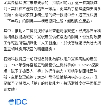
尤其是構建決定未來競爭的「持續AI能力」這一長期護城
河。其目標不僅是打造單一爆品，更是為了構建能夠支撐多
品類、全場景家庭服務生態的統一技術中台，這正是決勝
「下半場」的關鍵——構建協同生態，超越孤立產品。
其中，推動人工智能技術落地智能清潔賽道，已成為石頭科
技構建技術護城河、實現產品價值躍遷的關鍵，也是對政府
工作報告所強調深化「人工智能」、加快智能體行業壯大與
垂直領域應用號召的積極響應。
石頭科技將這一前沿理念轉化為解決用戶實際痛點的產品
力：2025年發佈搭載五軸折疊仿生機械手的G30 Space探索
版，賦予了機器人「手」的操作能力，可精準移開地面障
礙、主動整理雜物；2026年發佈雙輪腿架構的G-Rover，則
是賦予了機器人「腿」的移動能力，將清潔維度從平面拓展
到立體。