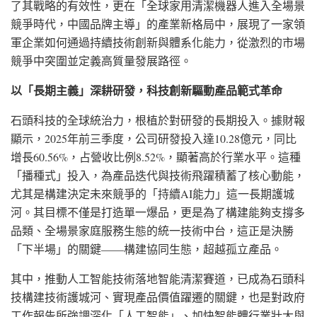
了其戰略的有效性，更在「全球家用清潔機器人進入全場景
競爭時代，中國品牌主導」的產業新格局中，展現了一家領
軍企業如何通過持續技術創新與體系化能力，從激烈的市場
競爭中突圍並定義高質量發展路徑。
以「長期主義」深耕研發，科技創新驅動產品範式革命
石頭科技的全球統治力，根植於對研發的長期投入。據財報
顯示，2025年前三季度，公司研發投入達10.28億元，同比
增長60.56%，占營收比例8.52%，顯著高於行業水平。這種
「播種式」投入，為產品迭代與技術飛躍積蓄了核心動能，
尤其是構建決定未來競爭的「持續AI能力」這一長期護城
河。其目標不僅是打造單一爆品，更是為了構建能夠支撐多
品類、全場景家庭服務生態的統一技術中台，這正是決勝
「下半場」的關鍵——構建協同生態，超越孤立產品。
其中，推動人工智能技術落地智能清潔賽道，已成為石頭科
技構建技術護城河、實現產品價值躍遷的關鍵，也是對政府
工作報告所強調深化「人工智能」、加快智能體行業壯大與