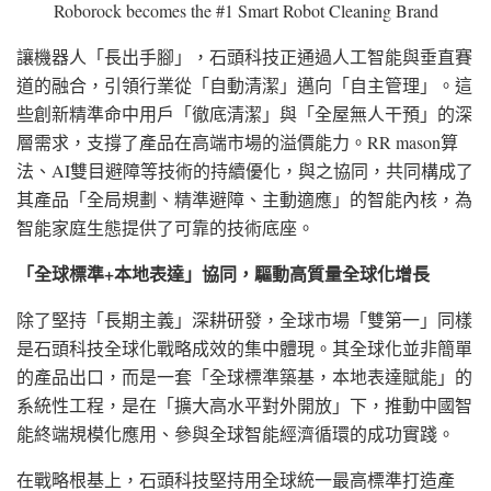
Roborock becomes the #1 Smart Robot Cleaning Brand
讓機器人「長出手腳」，石頭科技正通過人工智能與垂直賽
道的融合，引領行業從「自動清潔」邁向「自主管理」。這
些創新精準命中用戶「徹底清潔」與「全屋無人干預」的深
層需求，支撐了產品在高端市場的溢價能力。RR mason算
法、AI雙目避障等技術的持續優化，與之協同，共同構成了
其產品「全局規劃、精準避障、主動適應」的智能內核，為
智能家庭生態提供了可靠的技術底座。
「全球標準
+本地表達」協同，驅動高質量全球化增長
除了堅持「長期主義」深耕研發，全球市場「雙第一」同樣
是石頭科技全球化戰略成效的集中體現。其全球化並非簡單
的產品出口，而是一套「全球標準築基，本地表達賦能」的
系統性工程，是在「擴大高水平對外開放」下，推動中國智
能終端規模化應用、參與全球智能經濟循環的成功實踐。
在戰略根基上，石頭科技堅持用全球統一最高標準打造產