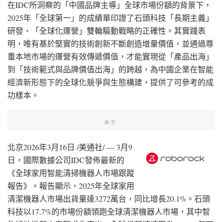
在IDC所洞察的「中國品牌主導」全球市場份額的背景下，
2025年「全球第一」的成績單印證了石頭科技「長期主義」
研發、「全球化運營」雙輪驅動戰略的正確性。其實踐表
明，唯有基於堅實的技術創新不斷創造增量價值，並通過尊
重本地市場的運營有效傳遞價值，才能實現從「產品出海」
到「技術範式與品牌價值出海」的跨越，為中國企業在智能
經濟新形態下的全球化競爭與生態構建，提供了可參考的成
功樣本。
廣告
北京
2026年3月16日
/美通社/ — 3月9
日，國際數據公司IDC發佈最新的
《全球家用智能清掃機器人市場跟蹤
報告》。報告顯示，2025年全球家用
清潔機器人市場出貨量達3272萬台，同比增長20.1%。石頭
科技以17.7%的市場份額領跑全球清潔機器人市場，其中智