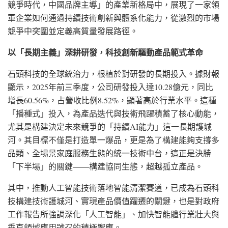
競爭時代，中國品牌主導」的產業新格局中，展現了一家領
軍企業如何通過持續技術創新與體系化能力，從激烈的市場
競爭中突圍並定義高質量發展路徑。
以「長期主義」深耕研發，科技創新驅動產品範式革命
石頭科技的全球統治力，根植於對研發的長期投入。據財報
顯示，2025年前三季度，公司研發投入達10.28億元，同比
增長60.56%，占營收比例8.52%，顯著高於行業水平。這種
「播種式」投入，為產品迭代與技術飛躍積蓄了核心動能，
尤其是構建決定未來競爭的「持續AI能力」這一長期護城
河。其目標不僅是打造單一爆品，更是為了構建能夠支撐多
品類、全場景家庭服務生態的統一技術中台，這正是決勝
「下半場」的關鍵——構建協同生態，超越孤立產品。
其中，推動人工智能技術落地智能清潔賽道，已成為石頭科
技構建技術護城河、實現產品價值躍遷的關鍵，也是對政府
工作報告所強調深化「人工智能」、加快智能體行業壯大與
垂直領域應用號召的積極響應。