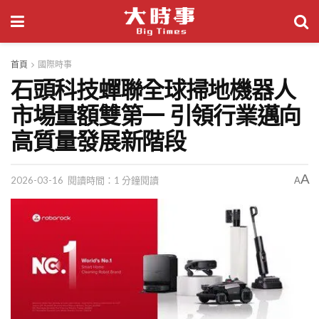
首頁
國際時事
石頭科技蟬聯全球掃地機器人
市場量額雙第一 引領行業邁向
高質量發展新階段
A
2026-03-16
閱讀時間：1 分鐘閱讀
A