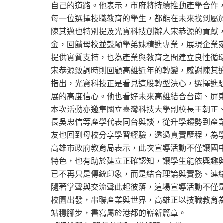
自己的道路。他表示，市府將持續推動產學合作
每一位選擇技職教育的學生，都能在未來找到屬
陳其邁也特別提及光寶科技創辦人宋恭源的貢獻
金，回饋母校並鼓勵學弟妹精進專業，展現企業
提供實質支持，也為產業與教育之間建立良性循
宋恭源致詞時則回顧高雄近年的轉變，感謝陳其
指出，光寶科技正是看見這股轉型決心，選擇進
展的高度信心。他也看好未來高雄結合台南、屏
本次活動亦邀集國立臺灣科技大學副校長王朝正
長吳忠信等產學代表同台與談，從升學趨勢到產
友也回到母校分享學習經驗，透過真實歷程，為
高雄市政府教育局表示，此次宣導活動不僅讓國
特色，也有助於建立正確認知，讓學生能依興趣
已不再只是傳統印象，而是結合理論與實務、連
隨著掌聲與交流聲此起彼落，這場宣導活動不僅
校園出發，串聯產業與世界，高雄正以技職教育
站穩腳步，書寫屬於港都的嶄新篇章。