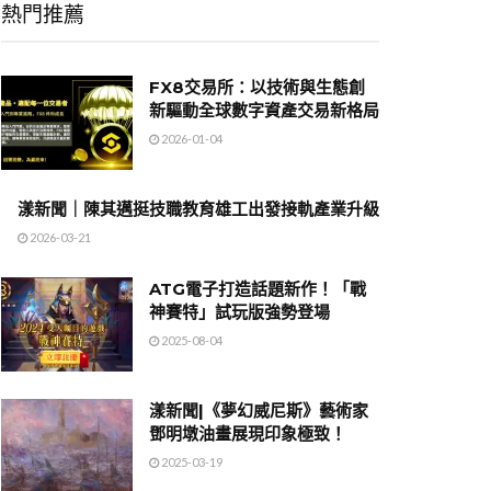
熱門推薦
FX8交易所：以技術與生態創
新驅動全球數字資產交易新格局
2026-01-04
漾新聞｜陳其邁挺技職教育雄工出發接軌產業升級
2026-03-21
ATG電子打造話題新作！「戰
神賽特」試玩版強勢登場
2025-08-04
漾新聞|《夢幻威尼斯》藝術家
鄧明墩油畫展現印象極致！
2025-03-19