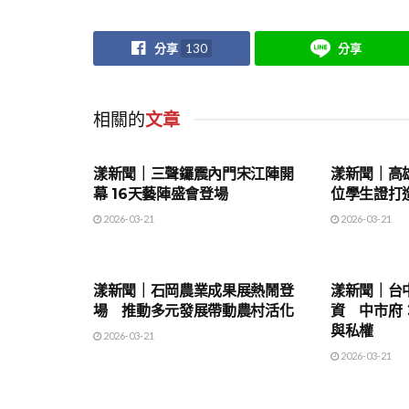
分享
130
分享
相關的
文章
地方時事
地方時事
漾新聞｜三聲鑼震內門宋江陣開
漾新聞｜高雄
幕 16天藝陣盛會登場
位學生證打
2026-03-21
2026-03-21
地方時事
地方時事
漾新聞｜石岡農業成果展熱鬧登
漾新聞｜台
場 推動多元發展帶動農村活化
資 中市府
與私權
2026-03-21
2026-03-21