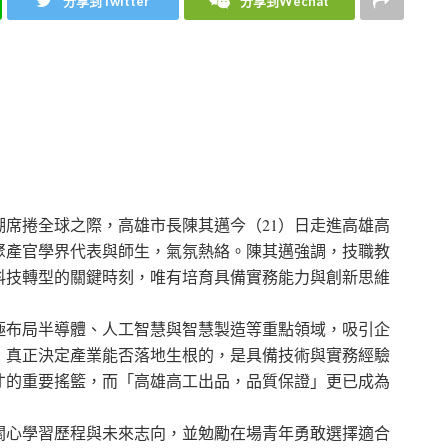
分享到Twitter
分享到Wechat
席捲全球之際，高雄市長陳其邁今（21）日走進高雄高
聚產官學界代表與師生，氣氛熱絡。陳其邁強調，技職教
科技轉型的關鍵時刻，唯有培育具備實務能力與創新思維
極布局半導體、人工智慧與智慧製造等重點領域，吸引企
，真正決定產業能否落地生根的，是具備技術與實務經驗
才的重要搖籃，而「高雄高工出品，品質保證」更已成為
關心學習歷程與未來志向，並勉勵在場青年勇敢選擇適合