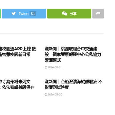
Tweet
81
分享
地方時事
校園通APP上線 數
漾新聞｜桃園取經台中交通建
造智慧校園新日常
設 觀摩豐原轉運中心公私協力
營運模式
2026-03-21
地方時事
中寺納骨塔未列文
漾新聞｜台船澄清海鯤艦瑕疵 不
：依法審議兼顧保存
影響測試進度
2026-03-20