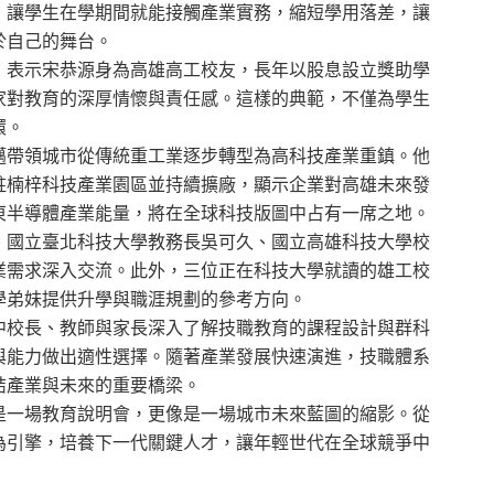
，讓學生在學期間就能接觸產業實務，縮短學用落差，讓
於自己的舞台。
，表示宋恭源身為高雄高工校友，長年以股息設立獎助學
家對教育的深厚情懷與責任感。這樣的典範，不僅為學生
環。
邁帶領城市從傳統重工業逐步轉型為高科技產業重鎮。他
駐楠梓科技產業園區並持續擴廠，顯示企業對高雄未來發
東半導體產業能量，將在全球科技版圖中占有一席之地。
、國立臺北科技大學教務長吳可久、國立高雄科技大學校
業需求深入交流。此外，三位正在科技大學就讀的雄工校
學弟妹提供升學與職涯規劃的參考方向。
中校長、教師與家長深入了解技職教育的課程設計與群科
與能力做出適性選擇。隨著產業發展快速演進，技職體系
結產業與未來的重要橋梁。
是一場教育說明會，更像是一場城市未來藍圖的縮影。從
為引擎，培養下一代關鍵人才，讓年輕世代在全球競爭中