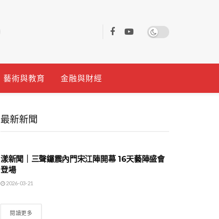
藝術與教育
金融與財經
最新新聞
地方時事
漾新聞｜三聲鑼震內門宋江陣開幕 16天藝陣盛會
登場
2026-03-21
閱讀更多