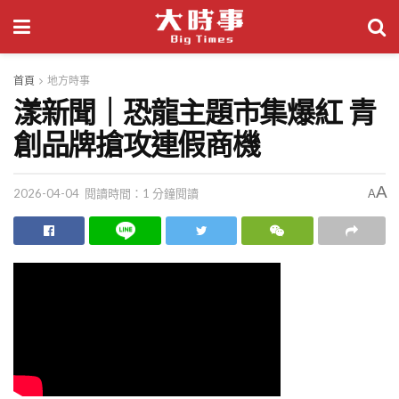
首頁
地方時事
漾新聞｜恐龍主題市集爆紅 青
創品牌搶攻連假商機
A
2026-04-04
閱讀時間：1 分鐘閱讀
A