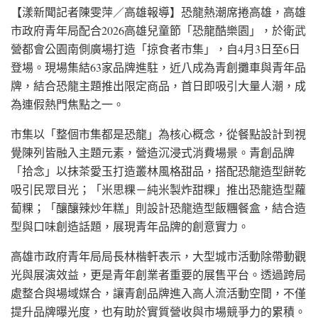
【漾新聞記者陳雯萍／高雄報導】恐龍熱潮席捲高雄，高雄
市政府青年局配合2026高雄兒童節「恐龍酷樂園」，於衛武
營都會公園南側廣場打造「掠食者市集」，自4月3日至6日
登場。現場集結63家品牌進駐，近八成為青創攤車與青年品
牌，結合恐龍主題推出限定商品，首日即吸引大量人潮，成
為連假熱門焦點之一。
市集以「整個市集都是恐龍」為核心概念，從餐點設計到視
覺陳列皆融入主題元素，營造沉浸式消費場景。青創品牌
「拾念」以抹茶愛玉打造叢林風格甜品，搭配恐龍造型餅乾
吸引民眾目光；「米思粿－純米製炸甜粿」推出恐龍造型蘿
蔔粿；「釀釀辣炒年糕」則設計恐龍造型飯糰餐盒，結合造
型與口味創造話題，展現青年品牌的創意實力。
高雄市政府青年局局長林楷軒表示，大型城市活動除帶動觀
光與展演效益，更是青年創業者重要的展售平台。透過跨局
處整合與場域媒合，讓青創品牌進入高人流活動空間，不僅
提升品牌曝光度，也有助於實質營收與市場競爭力的累積。