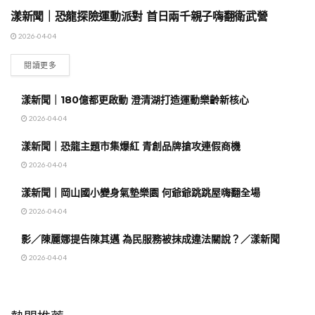
漾新聞｜恐龍探險運動派對 首日兩千親子嗨翻衛武營
地方時事
2026-04-04
閱讀更多
漾新聞｜180億都更啟動 澄清湖打造運動樂齡新核心
2026-04-04
漾新聞｜恐龍主題市集爆紅 青創品牌搶攻連假商機
2026-04-04
漾新聞｜岡山國小變身氣墊樂園 何爺爺跳跳屋嗨翻全場
2026-04-04
影／陳麗娜提告陳其邁 為民服務被抹成違法關說？／漾新聞
2026-04-04