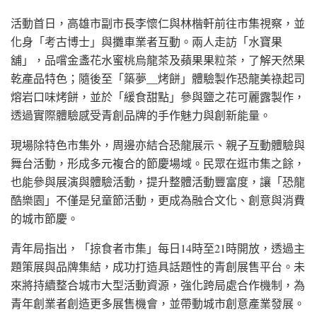
活動首日，高雄市副市長李懷仁與林楷軒前往市集視察，並
化身「考古博士」與攤車業者互動。兩人走訪「水寶果
舖」，品嚐金盞花水蜜桃烏龍茶及蘋果果粒茶，了解天然果
乾產品特色；隨後至「築夢__烤餅」體驗製作恐龍美祿起司
熔岩口味烤餅，並於「緩食甜點」參與鹽之花可麗露製作，
透過實際體驗感受青創品牌的手作魅力與創新能量。
現場除特色市集外，周邊亦結合恐龍展示、親子互動體驗與
舞台活動，形成多元複合的節慶場域。民眾在逛市集之餘，
也能參與展演與體驗活動，提升整體活動豐富度，讓「恐龍
酷樂園」不僅是兒童節活動，更成為融合文化、創意與消費
的城市節慶。
青年局指出，「掠食者市集」每日14時至21時開放，透過主
題策展與品牌集結，成功打造具話題性的青創展售平台。未
來將持續整合城市大型活動資源，強化跨局處合作機制，為
青年創業者創造更多展售機會，並帶動城市創意產業發展。