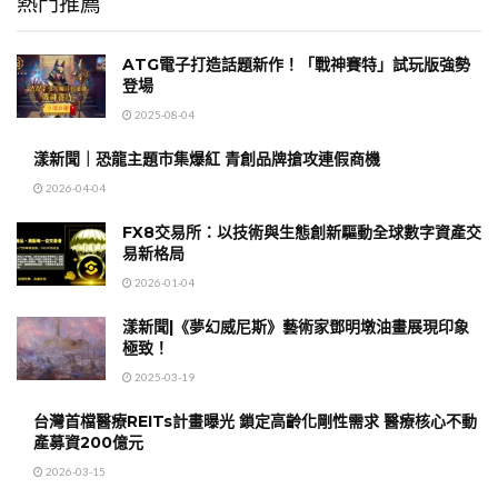
熱門推薦
ATG電子打造話題新作！「戰神賽特」試玩版強勢
登場
2025-08-04
漾新聞｜恐龍主題市集爆紅 青創品牌搶攻連假商機
2026-04-04
FX8交易所：以技術與生態創新驅動全球數字資產交
易新格局
2026-01-04
漾新聞|《夢幻威尼斯》藝術家鄧明墩油畫展現印象
極致！
2025-03-19
台灣首檔醫療REITs計畫曝光 鎖定高齡化剛性需求 醫療核心不動
產募資200億元
2026-03-15