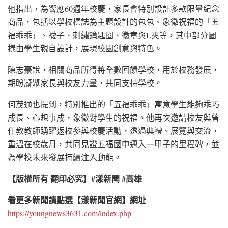
他指出，為響應60週年校慶，家長會特別設計多款限量紀念
商品，包括以學校標誌為主題設計的包包、象徵祝福的「五
福乖乖」、襪子、刺繡鑰匙圈、徽章與L夾等，其中部分圖
樣由學生親自設計，展現校園創意與特色。
陳志豪說，相關商品所得將全數回饋學校，用於校務發展，
期盼凝聚家長與校友力量，共同支持學校。
何茂通也提到，特別推出的「五福乖乖」寓意學生能夠乖巧
成長、心想事成，象徵對學生的祝福。他再次邀請校友與曾
任教教師踴躍返校參與校慶活動，透過典禮、展覽與交流，
重溫在校歲月，共同見證五福國中邁入一甲子的里程碑，並
為學校未來發展持續注入動能。
【版權所有 翻印必究】#漾新聞 #高雄
看更多新聞請點選【漾新聞官網】網址
https://youngnews3631.com/index.php