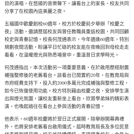
目的演唱，在悠揚的音樂聲下，讓看台上的家長、校友共同
分享了在校園內這美麗之夜。
五福國中歡慶創校60週年，校方於校慶前夕舉辦「校慶之
夜」活動，邀請歷屆校友與曾任教職員重返校園，共同回顧
校史與青春記憶。校長何茂通表示，今年適逢60週年，特別
規劃夜間活動，盼讓平日忙碌的校友能在夜晚回到母校走走
看看，在溫暖燈光與熟悉場景中，重溫昔日求學時光。
何茂通指出，本次活動另一項重要意義，在於啟用歷經耐震
補強整修後的老舊看台。該看台已閒置約20年，在教育局與
市府經費支持下，投入約2000多萬元完成補強與整修工程，
如今已恢復使用功能。校方特別藉由校慶之夜，安排學生演
出與燈光氛圍，讓校友重新坐上看台，欣賞學弟妹的精彩表
演，也喚起過往在看台上參與活動的青春記憶。
他表示，60週年校慶將於翌日正式展開，除舉辦開幕典禮
外，也將安排老舊看台啟用儀式，屆時教育局長及多位民意