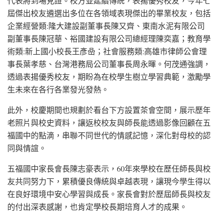
代表將到場見證。校方並延續傳統，表揚優秀校友，今年七
屆傑出校友遴選出多位在各領域表現傑出的畢業校友，包括
企業經營類:隆大建設副董事長陳又齊、東南水泥有限公司
副董事長陳冠華、裕國建設有限公司總經理陳奕嘉；教育學
術類:新上國小校長王彥喦；社會服務類:高雄市律師公會理
事長葉孝慈、台灣港務局公司董事長周永暉。何茂通強調，
透過表揚優秀校友，期盼為在校學生樹立學習典範，激勵學
生未來在各行各業發光發熱。
此外，校慶期間也規劃於看台下方設置茶會空間，展示歷年
老照片與校史資料，讓返校校友與師長能透過影像回顧在五
福國中的點滴，串聯不同世代的情感記憶，深化對母校的認
同與情誼。
五福國中家長會長陳志豪表示，60年來學校在歷任師長與校
友共同努力下，累積優良傳統與卓越表現，讓現今學生得以
在良好環境中安心學習與成長。家長會對於歷屆師長與校友
的付出深表感謝，也肯定學校長期培育人才的成果。