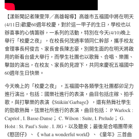
【漾新聞記者陳雯萍／高雄報導】高雄市五福國中將在明天
(4/11日)歡慶60週年校慶，對於這一甲子的生日，學校也以
辦喜事的心情籌辦，一系列的活動，特別在今天(4/10)晚上
舉行「校慶之夜」，在校長何茂通率領同仁幹部，攜手校友
會理事長柯俊吉、家長會長陳志豪，別開生面的在明天將啟
用的新看台盛大舉行，而學生社團也以歌舞、合唱、樂團、
擊鼓的演出，在校友、家長的見證下，共同來慶祝五福國中
60週年生日快樂。
今天晚上的「校慶之夜」，五福國中各類學生社團都卯足力
進行演出，包括：國樂社進行的表演，曲目包括庄稼、拍手
歌，與打擊樂的表演《Stiikiin’Garbage》，還有熱舞社學生
的勁歌熱舞，弦樂社所進行的表演，曲目包括： P Warlock :
Capriol , I. Basse-Danse； C. Wilson : Suite, I. Prelude； G.
Holst : St. Paul’s Suite . I. JIG，以及聽泉；最後是合唱團帶來
《憨囝仔》、《 what a wonderful world》、《童年》三首曲