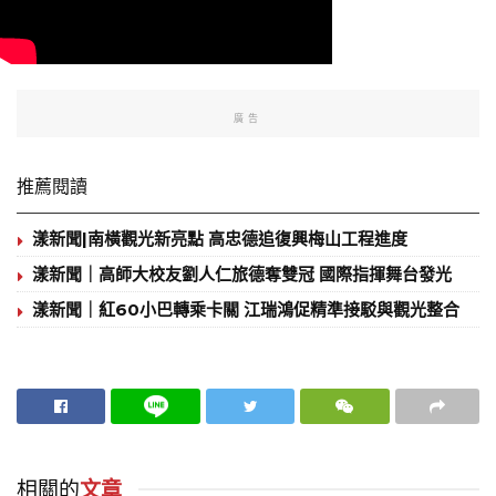
廣告
推薦閱讀
漾新聞|南橫觀光新亮點 高忠德追復興梅山工程進度
漾新聞｜高師大校友劉人仁旅德奪雙冠 國際指揮舞台發光
漾新聞｜紅60小巴轉乘卡關 江瑞鴻促精準接駁與觀光整合
相關的
文章