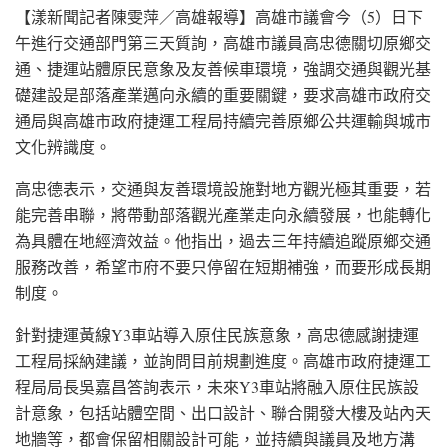
【漾新聞記者陳雯萍／高雄報導】高雄市議會今（5）日下
午進行交通部門第三天質詢，高雄市議員高忠德關切原鄉交
通、捷運站體原民意象及友善候車環境，強調交通與觀光基
礎建設是部落產業邁向永續的重要關鍵，要求高雄市政府交
通局與高雄市政府捷運工程局持續完善原鄉公共運輸與城市
文化辨識度。
高忠德表示，交通與友善環境設施對地方觀光極其重要，若
能完善串聯，將帶動部落觀光產業走向永續發展，也能轉化
為具體在地經濟效益。他指出，過去三年持續追蹤原鄉交通
服務改善，希望市府不要只停留在短期補強，而要形成長期
制度。
針對捷運黃線Y3車站導入原住民族意象，高忠德感謝捷運
工程局採納建議，並詢問目前規劃進度。高雄市政府捷運工
程局局長吳嘉昌答詢表示，未來Y3車站將融入原住民族設
計意象，包括站體空間、出口設計、聯合開發大樓及站內天
地牆等，都會保留相關設計可能，並持續與議員及地方溝