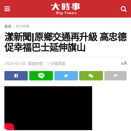
首頁
地方時事
漾新聞|原鄉交通再升級 高忠德
促幸福巴士延伸旗山
A
2026-05-05
閱讀時間：1 分鐘閱讀
A