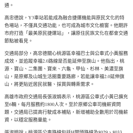
通。
高忠德說，Y3車站若能成為融合捷運機能與原民文化的特
色場站，不僅具交通功能，也可成為城市文化櫥窗。他期許
市府打造「最美原民捷運站」，讓原住民族文化在都會交通
節點被看見。
交通局部分，高忠德關心桃源區幸福巴士與公車式小黃服務
成效，並追蹤幸福2.0路線是否能延伸至旗山。他指出，桃
源、寶山、二集團、寶來、六龜、甲仙、杉林、美濃至旗
山，是原鄉及山城生活圈重要路廊，若能讓幸福2.0延伸旗
山，將更貼近居民就醫、採買與轉乘需求。
高雄市政府交通局長張淑娟表示，桃源區公車式小黃已擴充
至6輛，每月服務約1800人次。至於原鄉公車司機薪資問
題，交通局已提高行駛成本補貼，新增補助全數用於司機薪
資，以穩定服務量能。
張淑娟說，桃源區公車路線包括H開頭路線及8029、8033