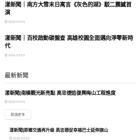
漾新聞｜南方大雪末日寓言《灰色的湖》駁二震撼首
演
2026-05-05
地方時事
漾新聞｜百校啟動碳盤查 高雄校園全面邁向淨零新時
代
2026-05-05
最新新聞
漾新聞|南橫觀光新亮點 高忠德追復興梅山工程進度
地方時事
2026-05-05
閱讀更多
漾新聞|原鄉交通再升級 高忠德促幸福巴士延伸旗山
2026-05-05