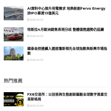
AI資料中心推升用電需求 地熱新創Fervo Energy
拚IPO募資13億美元
2026-05-05
特斯拉4月歐洲銷售表現分歧 整體復甦趨勢仍延續
2026-05-05
國泰金控連續入選道瓊斯領先全球指數與新興市場指
數
2026-05-05
熱門推薦
FX8交易所：以技術與生態創新驅動全球數字資產交
易新格局
2026-01-04