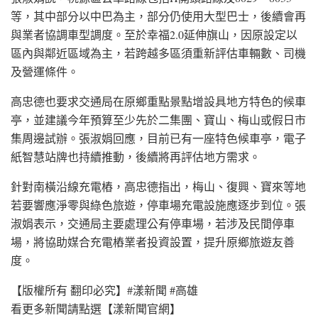
等，其中部分以中巴為主，部分仍使用大型巴士，後續會再
與業者協調車型調度。至於幸福2.0延伸旗山，因原設定以
區內與鄰近區域為主，若跨越多區須重新評估車輛數、司機
及營運條件。
高忠德也要求交通局在原鄉重點景點增設具地方特色的候車
亭，並建議今年預算至少先於二集團、寶山、梅山或假日市
集周邊試辦。張淑娟回應，目前已有一座特色候車亭，電子
紙智慧站牌也持續推動，後續將再評估地方需求。
針對南橫沿線充電樁，高忠德指出，梅山、復興、寶來等地
若要響應淨零與綠色旅遊，停車場充電設施應逐步到位。張
淑娟表示，交通局主要處理公有停車場，若涉及民間停車
場，將協助媒合充電樁業者投資設置，提升原鄉旅遊友善
度。
【版權所有 翻印必究】#漾新聞 #高雄
看更多新聞請點選【漾新聞官網】