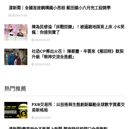
漾新聞｜全國首座鋼構國小亮相 藍田國小六月完工迎開學
2026-05-05
陳為民慘淪「床戰奴隸」！被逼跪地踩背上床 小S笑
瘋：你撿到寶了
2026-05-05
社恐CP擦出火花！ 陳都靈、辛雲來《雁回時》默契
升級「眼神交流全是戲」
2026-05-05
熱門推薦
FX8交易所：以技術與生態創新驅動全球數字資產交
易新格局
2026-01-04
漾新聞|學童安全不能等上新聞 鄭安秝促校門口全面盤點