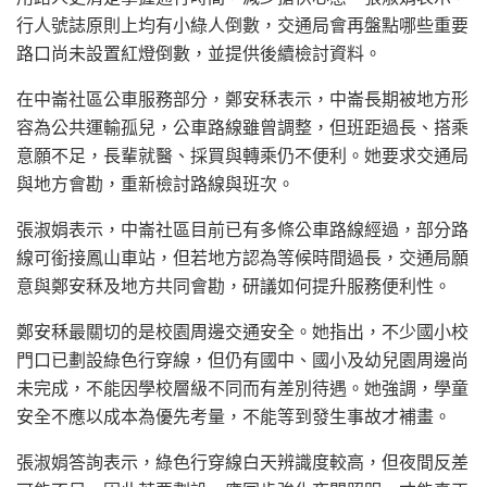
行人號誌原則上均有小綠人倒數，交通局會再盤點哪些重要
路口尚未設置紅燈倒數，並提供後續檢討資料。
在中崙社區公車服務部分，鄭安秝表示，中崙長期被地方形
容為公共運輸孤兒，公車路線雖曾調整，但班距過長、搭乘
意願不足，長輩就醫、採買與轉乘仍不便利。她要求交通局
與地方會勘，重新檢討路線與班次。
張淑娟表示，中崙社區目前已有多條公車路線經過，部分路
線可銜接鳳山車站，但若地方認為等候時間過長，交通局願
意與鄭安秝及地方共同會勘，研議如何提升服務便利性。
鄭安秝最關切的是校園周邊交通安全。她指出，不少國小校
門口已劃設綠色行穿線，但仍有國中、國小及幼兒園周邊尚
未完成，不能因學校層級不同而有差別待遇。她強調，學童
安全不應以成本為優先考量，不能等到發生事故才補畫。
張淑娟答詢表示，綠色行穿線白天辨識度較高，但夜間反差