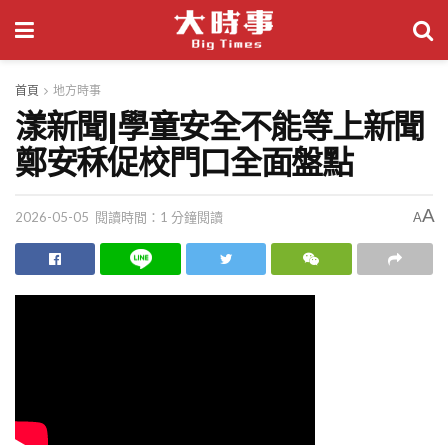
首頁
地方時事
漾新聞|學童安全不能等上新聞
鄭安秝促校門口全面盤點
A
2026-05-05
閱讀時間：1 分鐘閱讀
A