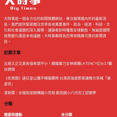
大時事是一個全方位的新聞媒體網站，專注報導國內外的最新消
息。我們提供緊密關注世界各地重要事件、政治、經濟、科技、文
化和社會議題的深入報導，讓讀者即時獲取全球動態。無論是國際
局勢變化還是本地議題，大時事都將為您帶來精確可靠的新聞資
訊。
近期文章
五妞又正又美各個來頭不小！韓國實力女神樂團LATENCY訂6/27襲
台開唱
《失樂園》遠征釜山攜手韓國團隊 台灣高強度節奏讓韓方笑喊「被
虐待」
漾新聞｜全國首座鋼構國小亮相 藍田國小六月完工迎開學
分類
健康與運動
未分類