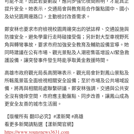
可能不足，因此若要劃設，應同步強化夜間照明，才能真正
提升安全。她表示，交通局會與教育局合作盤點國中、國小
及幼兒園周邊路口，主動檢討改善需求。
鄭安秝也要求市府檢視校園周邊突出的號誌桿、交通設施與
防撞安全，避免學童行走時碰撞受傷；另針對大型車視野死
角與轉彎事故，要求市府加強安全教育及輔助設備宣導。她
同時建議在公有市場、觀光景點及人潮密集區增設AI緊急救
護設備，讓突發事件發生時能爭取黃金救援時間。
高雄市政府觀光局長高閔琳表示，觀光局會針對鳳山景點及
所轄風景區全面檢視相關安全設備；至於市場及公共場域設
備，將再與相關局處聯繫研議。鄭安秝強調，交通與公共安
全沒有僥倖空間，市府應主動盤點、同步改善，讓鳳山成為
更安全友善的城市生活圈。
【版權所有 翻印必究】#漾新聞 #高雄
看更多新聞請點選【漾新聞官網】
https://www.youngnews3631.com