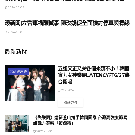
2026-05-05
地方時事
漾新聞|左營車禍釀憾事 陳玫娟促全面檢討停車與標線
2026-05-05
最新新聞
五妞又正又美各個來頭不小！韓國
影劇與娛樂
實力女神樂團LATENCY訂6/27襲
台開唱
2026-05-05
閱讀更多
《失樂園》遠征釜山攜手韓國團隊 台灣高強度節奏
讓韓方笑喊「被虐待」
2026-05-05