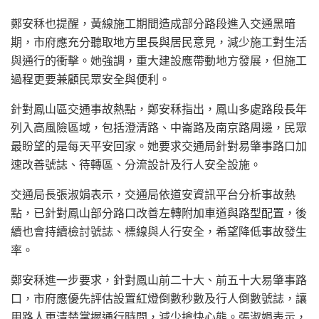
鄭安秝也提醒，黃線施工期間造成部分路段進入交通黑暗
期，市府應充分聽取地方里長與居民意見，減少施工對生活
與通行的衝擊。她強調，重大建設應帶動地方發展，但施工
過程更要兼顧民眾安全與便利。
針對鳳山區交通事故熱點，鄭安秝指出，鳳山多處路段長年
列入高風險區域，包括澄清路、中崙路及南京路周邊，民眾
最盼望的是每天平安回家。她要求交通局針對易肇事路口加
速改善號誌、待轉區、分流設計及行人安全設施。
交通局長張淑娟表示，交通局依道安資訊平台分析事故熱
點，已針對鳳山部分路口改善左轉附加車道與路型配置，後
續也會持續檢討號誌、標線與人行安全，希望降低事故發生
率。
鄭安秝進一步要求，針對鳳山前二十大、前五十大易肇事路
口，市府應優先評估設置紅燈倒數秒數及行人倒數號誌，讓
用路人更清楚掌握通行時間，減少搶快心態。張淑娟表示，