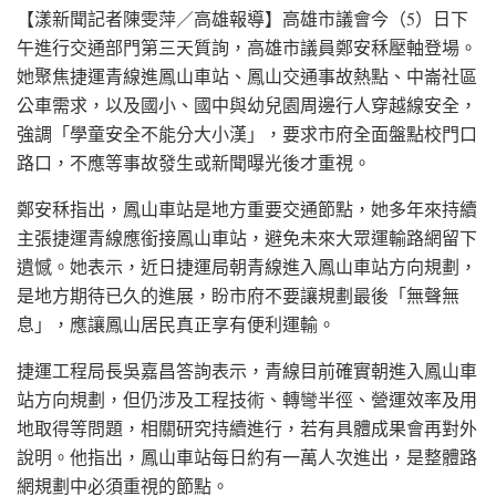
【漾新聞記者陳雯萍／高雄報導】高雄市議會今（5）日下
午進行交通部門第三天質詢，高雄市議員鄭安秝壓軸登場。
她聚焦捷運青線進鳳山車站、鳳山交通事故熱點、中崙社區
公車需求，以及國小、國中與幼兒園周邊行人穿越線安全，
強調「學童安全不能分大小漢」，要求市府全面盤點校門口
路口，不應等事故發生或新聞曝光後才重視。
鄭安秝指出，鳳山車站是地方重要交通節點，她多年來持續
主張捷運青線應銜接鳳山車站，避免未來大眾運輸路網留下
遺憾。她表示，近日捷運局朝青線進入鳳山車站方向規劃，
是地方期待已久的進展，盼市府不要讓規劃最後「無聲無
息」，應讓鳳山居民真正享有便利運輸。
捷運工程局長吳嘉昌答詢表示，青線目前確實朝進入鳳山車
站方向規劃，但仍涉及工程技術、轉彎半徑、營運效率及用
地取得等問題，相關研究持續進行，若有具體成果會再對外
說明。他指出，鳳山車站每日約有一萬人次進出，是整體路
網規劃中必須重視的節點。