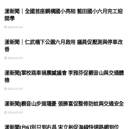
漾新聞｜全國首座鋼構國小亮相 藍田國小六月完工迎
開學
2026-05-05
地方時事
漾新聞｜仁武橋下公園六月啟用 議員促壓測與停車改
善
2026-05-05
地方時事
漾新聞|軍校路車禍震撼議會 李雅芬促觀音山與交通體
檢
2026-05-05
地方時事
漾新聞|觀音山步道隱憂 張勝富促整修防蚊與交通安全
2026-05-05
地方時事
漾新聞|台61別只到右昌 宋立彬促海線快速路網到位