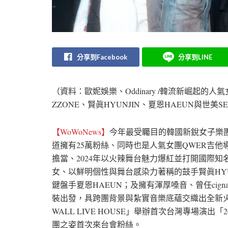
分享到Facebook
分享到LINE
（資料：歐妮娛樂、Oddinary /韓流新崛起的人
ZZONE、賢眞HYUNJIN、夏恩HAEUN與世美S
【WoWoNews】
今年最受矚目的韓國新銳女子樂團 
道擁有25萬粉絲、同時也是人氣女團QWER吉他導師的
擔當、2024年以火辣舞台魅力爆紅並打開國際知
女、以鮮明個性與舞台感染力著稱的鼓手賢眞HYUNJ
鍵盤手夏恩HAEUN；及擁有渾厚嗓音、曾任cigna
裝出發，具跨團背景與紮實音樂底蘊交織出全新火花
WALL LIVE HOUSE」舉辦首次台灣專場演出「2026 L
團之姿首次來台會粉絲。