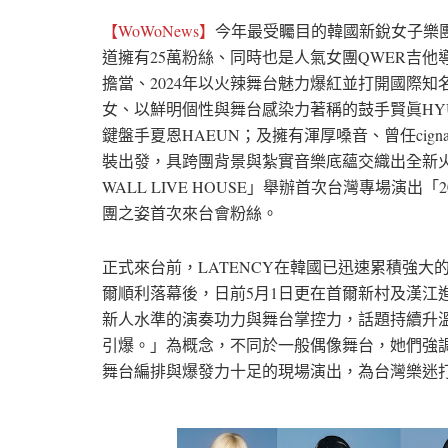
【WoWoNews】
今年最受矚目的韓國新銳女子樂團 
道擁有25萬粉絲、同時也是人氣女團QWER吉他導師的
擔當、2024年以火辣舞台魅力爆紅並打開國際知
女、以鮮明個性與舞台感染力著稱的鼓手賢眞HYUNJ
鍵盤手夏恩HAEUN；及擁有渾厚嗓音、曾任cigna
裝出發，具跨團背景與紮實音樂底蘊交織出全新火花
WALL LIVE HOUSE」舉辦首次台灣專場演出「2026 L
團之姿首次來台會粉絲。
正式來台前，LATENCY在韓國已迅速累積強大的現
爾順利落幕後，日前5月1日更在首爾新村及漢江
新人水準的演奏功力與舞台掌控力，話題持續升溫
引爆。」為概念，不同於一般偶像舞台，她們強
舞台編排與爆發力十足的現場演出，為台灣樂迷