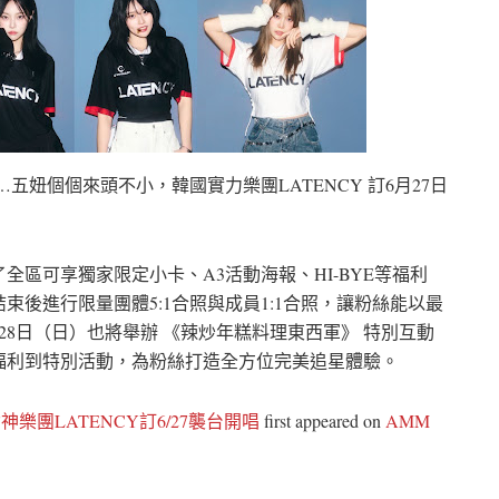
彈…五妞個個來頭不小，韓國實力樂團LATENCY 訂6月27日
區可享獨家限定小卡、A3活動海報、HI-BYE等福利
後進行限量團體5:1合照與成員1:1合照，讓粉絲能以最
8日（日）也將舉辦 《辣炒年糕料理東西軍》 特別互動
福利到特別活動，為粉絲打造全方位完美追星體驗。
團LATENCY訂6/27襲台開唱
first appeared on
AMM