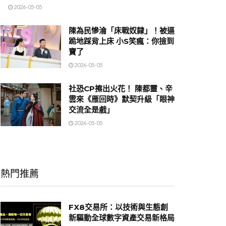
2026-05-05
陳為民慘淪「床戰奴隸」！被逼
跪地踩背上床 小S笑瘋：你撿到
寶了
2026-05-05
社恐CP擦出火花！ 陳都靈、辛
雲來《雁回時》默契升級「眼神
交流全是戲」
2026-05-05
熱門推薦
FX8交易所：以技術與生態創
新驅動全球數字資產交易新格局