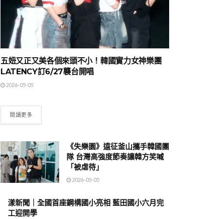
五妞又正又美各個來頭不小！韓國實力女神樂團
LATENCY訂6/27襲台開唱
2026-05-05
閱讀更多
《失樂園》遠征釜山攜手韓國團
隊 台灣高強度節奏讓韓方笑喊
「被虐待」
2026-05-05
漾新聞｜全國首座鋼構國小亮相 藍田國小六月完
工迎開學