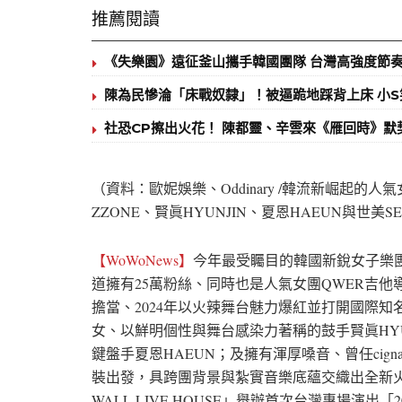
推薦閱讀
《失樂園》遠征釜山攜手韓國團隊 台灣高強度節
陳為民慘淪「床戰奴隸」！被逼跪地踩背上床 小
社恐CP擦出火花！ 陳都靈、辛雲來《雁回時》
（資料：歐妮娛樂、Oddinary /韓流新崛起的人
ZZONE、賢眞HYUNJIN、夏恩HAEUN與世美S
【WoWoNews】
今年最受矚目的韓國新銳女子樂團 
道擁有25萬粉絲、同時也是人氣女團QWER吉他導師的
擔當、2024年以火辣舞台魅力爆紅並打開國際知
女、以鮮明個性與舞台感染力著稱的鼓手賢眞HYUNJ
鍵盤手夏恩HAEUN；及擁有渾厚嗓音、曾任cigna
裝出發，具跨團背景與紮實音樂底蘊交織出全新火花
WALL LIVE HOUSE」舉辦首次台灣專場演出「2026 L