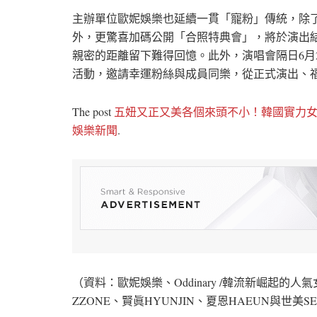
主辦單位歐妮娛樂也延續一貫「寵粉」傳統，除了全
外，更驚喜加碼公開「合照特典會」，將於演出結束
親密的距離留下難得回憶。此外，演唱會隔日6月2
活動，邀請幸運粉絲與成員同樂，從正式演出、
The post
五妞又正又美各個來頭不小！韓國實力女神樂
娛樂新聞
.
（資料：歐妮娛樂、Oddinary /韓流新崛起的人
ZZONE、賢眞HYUNJIN、夏恩HAEUN與世美S