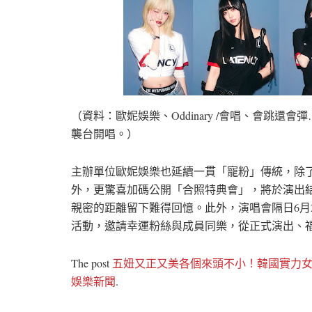
（資料：歐妮娛樂、Oddinary /會唱、會跳還會
襲台開唱。）
主辦單位歐妮娛樂也延續一貫「寵粉」傳統，除了全
外，更驚喜加碼公開「合照特典會」，將於演出結束
親密的距離留下難得回憶。此外，演唱會隔日6月2
活動，邀請幸運粉絲與成員同樂，從正式演出、
The post
五妞又正又美各個來頭不小！韓國實力女神樂
娛樂新聞
.