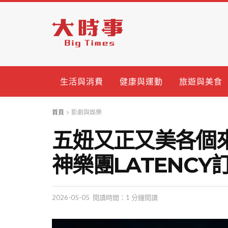
生活與消費
健康與運動
旅遊與美食
首頁
影劇與娛樂
五妞又正又美各個
神樂團LATENCY
2026-05-05
閱讀時間：1 分鐘閱讀