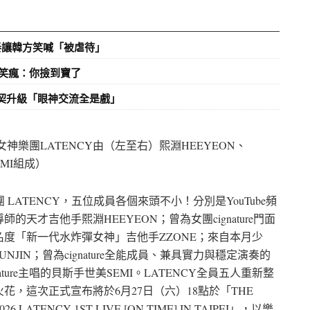
奏讓韓方笑喊「被虐待」
S笑瘋：你撿到寶了
默契升級「眼神交流全是戲」
氣女神樂團LATENCY由（左至右）熙淵HEEYEON、
EMI組成）
LATENCY，五位成員各個來頭不小！分別是YouTube頻
天才吉他手熙淵HEEYEON；曾為女團cignature門面
名度「新一代水炸彈女神」吉他手ZZONE；來自本月少
IN；曾為cignature全能成員、兼具實力與穩定演奏的
ture主唱的貝斯手世美SEMI。LATENCY全員五人重新整
，這次正式宣布將於6月27日（六）18點於「THE
ATENCY 1ST LIVE [ON TIME] IN TAIPEI」，以樂