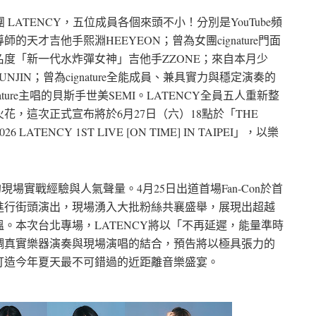
LATENCY，五位成員各個來頭不小！分別是YouTube頻
天才吉他手熙淵HEEYEON；曾為女團cignature門面
名度「新一代水炸彈女神」吉他手ZZONE；來自本月少
IN；曾為cignature全能成員、兼具實力與穩定演奏的
ture主唱的貝斯手世美SEMI。LATENCY全員五人重新整
，這次正式宣布將於6月27日（六）18點於「THE
ATENCY 1ST LIVE [ON TIME] IN TAIPEI」，以樂
場實戰經驗與人氣聲量。4月25日出道首場Fan-Con於首
進行街頭演出，現場湧入大批粉絲共襄盛舉，展現出超越
。本次台北專場，LATENCY將以「不再延遲，能量準時
調真實樂器演奏與現場演唱的結合，預告將以極具張力的
打造今年夏天最不可錯過的近距離音樂盛宴。