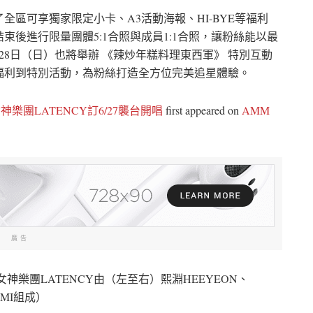
區可享獨家限定小卡、A3活動海報、HI-BYE等福利
後進行限量團體5:1合照與成員1:1合照，讓粉絲能以最
8日（日）也將舉辦 《辣炒年糕料理東西軍》 特別互動
福利到特別活動，為粉絲打造全方位完美追星體驗。
團LATENCY訂6/27襲台開唱
first appeared on
AMM
廣告
氣女神樂團LATENCY由（左至右）熙淵HEEYEON、
EMI組成）