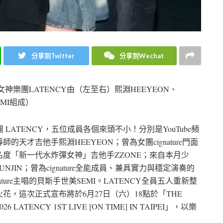
分享到Twitter
分享到Wechat
氣女神樂團LATENCY由（左至右）熙淵HEEYEON、
EMI組成）
LATENCY，五位成員各個來頭不小！分別是YouTube頻
天才吉他手熙淵HEEYEON；曾為女團cignature門面
名度「新一代水炸彈女神」吉他手ZZONE；來自本月少
IN；曾為cignature全能成員、兼具實力與穩定演奏的
ture主唱的貝斯手世美SEMI。LATENCY全員五人重新整
，這次正式宣布將於6月27日（六）18點於「THE
ATENCY 1ST LIVE [ON TIME] IN TAIPEI」，以樂