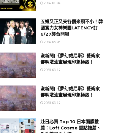
2026-01-04
五妞又正又美各個來頭不小！韓
國實力女神樂團LATENCY訂
6/27襲台開唱
2026-05-05
漾新聞|《夢幻威尼斯》藝術家
鄧明墩油畫展現印象極致！
2025-03-19
漾新聞|《夢幻威尼斯》藝術家
鄧明墩油畫展現印象極致！
2025-03-19
赴日必買 Top 10 日本面膜推
薦：Loft Cosme 重點推薦、