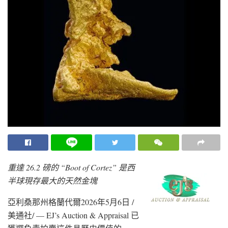
重達 26.2 磅的 “Boot of Cortez” 是西
半球現存最大的天然金塊
亞利桑那州格蘭代爾
2026年5月6日
/
美通社/ — EJ’s Auction & Appraisal 已