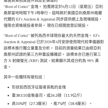
獲選負責拍賣這件具歷史價值的
“Boot of Cortez” 金塊。 拍賣將定於6月12日（星期五）亞利
桑那當地時間下午1時舉行，屆時將於美國亞利桑那州格蘭
代爾的 EJ’s Auction & Appraisal 同步提供網上及現場競投，
僅限合資格競投者參與。 現在已經開放登記競投。
“Boot of Cortez” 被列為西半球現存最大的天然金塊。 EJ’s
Auction & Appraisal 已於2026年4月安排使用現代校準儀器對
該標本進行獨立量重及分析。 目前的測量結果已由經亞利
桑那州認證的第三方秤重設備確認。 該標本亦已進行第三
方 X 射線螢光 (XRF) 測試，結果顯示其成分約為 98% 黃
金。
其中一些獨特有徵包括：
形狀如西班牙征服者長靴的金塊
重383.10金衡盎司，或26.2磅（11.9公斤）
高10¾吋（27.3厘米），寬7¼吋（18.4厘米）。