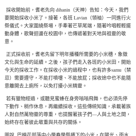
採收開始前，耆老先向 dihanin（天神）告知：今天，我們
要開始採收小米了。接著，各班 Lavian（領袖）一同進行火
祭儀式。大家圍繞祭場，手牽著芒草尾端，隨著吟唱輕輕擺
動身體，歌聲迴盪在校園中，也傳遞著對天地與祖靈的敬
意。
正式採收前，耆老先留下明年播種所需要的小米穗，象徵
文化與生命的延續。之後，孩子們走入各班的小米田，開始
今天的採收工作。在採收小米的過程中，也有許多samu（禁
忌）需要遵守，不能打噴嚏、不能放屁；採收途中也不能隨
意離開去上廁所，以免打擾小米精靈。
若有獵物經過，或聽見蜜蜂在身旁嗡嗡飛舞，也必須先停
下動作、稍作休息，再繼續採收。這些傳統知識，承載著族
人對自然萬物靈的尊重，也提醒著孩子們—人與土地之間，
始終存在著彼此敬重與共存的關係。
圖說 巴楠花部落中小學春學祭播下的小米，在陽光、雨水