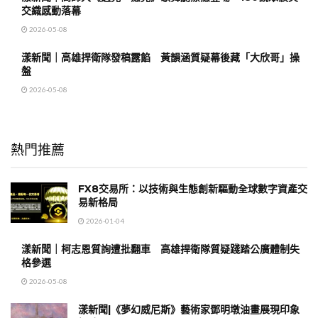
交織感動落幕
2026-05-08
漾新聞｜高雄捍衛隊發稿露餡 黃韻涵質疑幕後藏「大欣哥」操
盤
2026-05-08
熱門推薦
FX8交易所：以技術與生態創新驅動全球數字資產交
易新格局
2026-01-04
漾新聞｜柯志恩質詢遭批翻車 高雄捍衛隊質疑踐踏公廣體制失
格參選
2026-05-08
漾新聞|《夢幻威尼斯》藝術家鄧明墩油畫展現印象