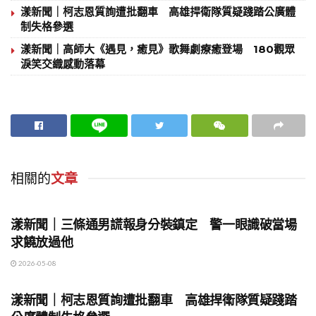
漾新聞｜柯志恩質詢遭批翻車 高雄捍衛隊質疑踐踏公廣體
制失格參選
漾新聞｜高師大《遇見，癒見》歌舞劇療癒登場 180觀眾
淚笑交織感動落幕
相關的
文章
地方時事
漾新聞｜三條通男謊報身分裝鎮定 警一眼識破當場
求饒放過他
2026-05-08
地方時事
漾新聞｜柯志恩質詢遭批翻車 高雄捍衛隊質疑踐踏