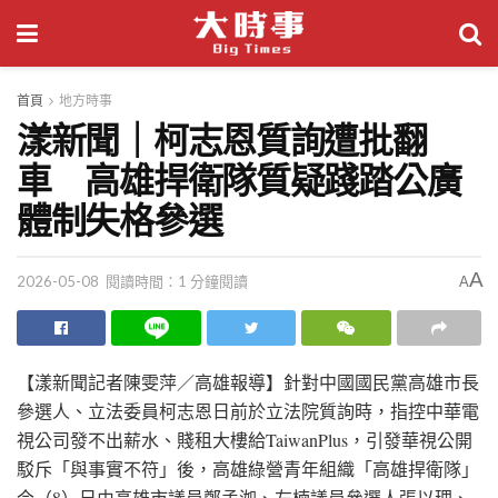
首頁
地方時事
漾新聞｜柯志恩質詢遭批翻
車 高雄捍衛隊質疑踐踏公廣
體制失格參選
A
2026-05-08
閱讀時間：1 分鐘閱讀
A
【漾新聞記者陳雯萍／高雄報導】針對中國國民黨高雄市長
參選人、立法委員柯志恩日前於立法院質詢時，指控中華電
視公司發不出薪水、賤租大樓給TaiwanPlus，引發華視公開
駁斥「與事實不符」後，高雄綠營青年組織「高雄捍衛隊」
今（8）日由高雄市議員鄭孟洳、左楠議員參選人張以理、