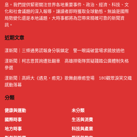
息。我們提供緊密關注世界各地重要事件、政治、經濟、科技、文
化和社會議題的深入報導，讓讀者即時獲取全球動態。無論是國際
局勢變化還是本地議題，大時事都將為您帶來精確可靠的新聞資
訊。
近期文章
漾新聞｜三條通男謊報身分裝鎮定 警一眼識破當場求饒放過他
漾新聞｜柯志恩質詢遭批翻車 高雄捍衛隊質疑踐踏公廣體制失格
參選
漾新聞｜高師大《遇見，癒見》歌舞劇療癒登場 180觀眾淚笑交織
感動落幕
分類
健康與運動
未分類
國際時事
生活與消費
地方時事
科技與產業