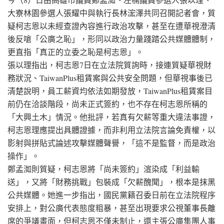
大寮林園參選人張耀中與執行長林浤澤共同召開記者會，質
疑柯志恩以未經查證內容進行政治攻擊，甚至在遭華視澄清
後反嗆「公廣之恥」，形同以政治力量踐踏公共媒體體制，
更直指「真正的立委之恥是柯志恩」。
張以理指出，柯志恩7日在立法院質詢時，接連質疑華視財
務狀況、TaiwanPlus租賃案與公共安全問題，但華視事後已
清楚說明，員工薪資均依法如期發放，TaiwanPlus租賃案目
前仍在洽談階段，尚未正式簽約，也不存在柯志恩所稱的
「大興土木」情況。他批評，若真有欠薪等重大違法事證，
柯志恩理應提出具體證據，而非利用立法院言論免責權，以
影射與拼貼式論述攻擊媒體聲譽，「這不是監督，而是政治
操作」。
鄭孟洳則質疑，柯志恩將「尚未簽約」渲染成「利益輸
送」，又將「財務挑戰」包裝成「欠薪醜聞」，根本是抹黑
公共媒體。她進一步指出，國民黨籍召委日前在立法院程序
安排上，對公廣代表態度粗暴，甚至出現要求公視董事長離
席的爭議畫面，但柯志恩不僅未制止，還主張公廣集團人事