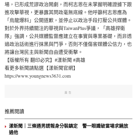
場，已形成荒謬政治鬧劇，而柯志恩在未掌握明確證據下跟
進攻擊華視，更暴露其問政毫無底線。他呼籲柯志恩應為
「烏龍爆料」公開道歉，並停止以政治手段打壓公共媒體。
對於外界持續關注的華視與TaiwanPlus爭議，「高雄捍衛
隊」強調，公共媒體監督應建立在事實與專業基礎，而非透
過政治話術進行抹黑與鬥爭，否則不僅傷害媒體公信力，也
將讓台灣民主與新聞自由遭受衝擊。
【版權所有 翻印必究】#漾新聞 #高雄
看更多新聞請點選【漾新聞官網】
https://www.youngnews3631.com⁠
廣告
推薦閱讀
漾新聞｜三條通男謊報身分裝鎮定 警一眼識破當場求饒放
過他