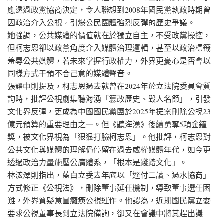
應透過政黨協商決定，令人聯想到2008年國民黨執政時期曾
因政治介入公視，引爆公民團體強烈反彈的歷史爭議。
她強調，公共媒體的價值就在於獨立自主，不受政黨操控，
但柯志恩卻以政黨角度介入媒體治理邏輯，甚至以政治標籤
羞辱公共媒體，若未來掌握行政權力，外界更憂心是否會以
同樣方式干預不合己意的媒體聲音。
張耀中則提及，柯志恩過去就曾在2024年於立法院委員會質
詢時，批評公視劇集聽海湧「篡改歷史、毀人名節」，引發
文化界反彈，更成為中國國民黨團於2025年提案刪除公視23
億元預算的重要理由之一。但《聽海湧》後續勇奪5項金鐘
獎，被文化界視為「狠狠打臉柯志恩」。他批評，柯志恩對
公共文化與媒體的理解仍停留在過去威權媒體年代，如今更
透過政治力量施壓公廣體系，「根本是踐踏文化」。
林浤澤則指出，藍白立委去年底以「逕付二讀、過水協商」
方式修正《公視法》，刪除董事延任機制，導致董事選任困
難，外界質疑意圖癱瘓公視運作。他認為，近期國民黨立委
要求公視董事長到立法院備詢，卻又在會議中將其趕出議