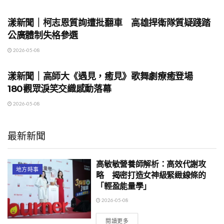
地方時事
漾新聞｜柯志恩質詢遭批翻車 高雄捍衛隊質疑踐踏
公廣體制失格參選
2026-05-08
地方時事
漾新聞｜高師大《遇見，癒見》歌舞劇療癒登場
180觀眾淚笑交織感動落幕
2026-05-08
最新新聞
高敏敏營養師解析：高效代謝攻
地方時事
略 揭密打造女神級緊緻線條的
「輕盈能量學」
2026-05-08
閱讀更多