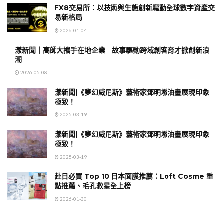
FX8交易所：以技術與生態創新驅動全球數字資產交
易新格局
2026-01-04
漾新聞｜高師大攜手在地企業 故事驅動跨域創客育才掀創新浪
潮
2026-05-08
漾新聞|《夢幻威尼斯》藝術家鄧明墩油畫展現印象
極致！
2025-03-19
漾新聞|《夢幻威尼斯》藝術家鄧明墩油畫展現印象
極致！
2025-03-19
赴日必買 Top 10 日本面膜推薦：Loft Cosme 重
點推薦、毛孔救星全上榜
2026-01-30