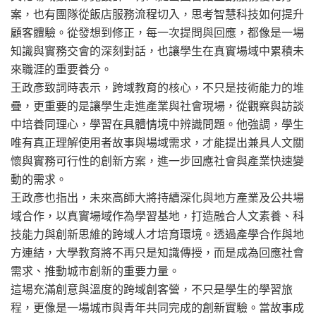
案，也有團隊從飯店服務流程切入，思考智慧科技如何提升
顧客體驗。從發想到修正，每一次提問與回應，都像是一場
知識與實務交會的深刻對話，也讓學生在真實場域中累積未
來職涯的重要養分。
王政彥致詞時表示，跨域教育的核心，不只是技術能力的堆
疊，更重要的是讓學生走進產業與社會現場，從觀察與訪談
中培養同理心，學習在具體情境中辨識問題。他強調，學生
唯有真正理解使用者故事與場域需求，才能提出兼具人文關
懷與實務可行性的創新方案，進一步回應社會與產業快速變
動的需求。
王政彥也指出，未來高師大將持續深化與地方產業及公共場
域合作，以真實場域作為學習基地，打造融合人文素養、科
技能力與創新思維的跨域人才培育環境。透過產學合作與地
方連結，大學教育將不再只是知識傳授，而是成為回應社會
需求、推動城市創新的重要力量。
這場充滿創意與溫度的跨域創客營，不只是學生的學習旅
程，更像是一場城市與青年共同完成的創新實驗。當故事成