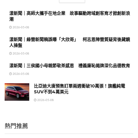
漾新聞｜高師大攜手在地企業 故事驅動跨域創客育才掀創新浪
潮
2026-05-08
漾新聞｜綠營新聞稿誤曝「大欣哥」 柯志恩陣營質疑背後藏鏡
人操盤
2026-05-08
漾新聞｜三侯國小母親節敬茶感恩 禮義廉恥揭牌深化品德教育
2026-05-08
比亞迪大唐預售訂單兩週衝破10萬張！旗艦純電
SUV不到4萬美元
2026-05-08
熱門推薦