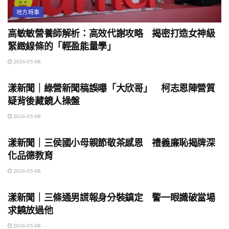
地方時事
高敏敏營養師解析：高效代謝攻略 揭密打造女神級
緊緻線條的「輕盈能量學」
2026-05-08
地方時事
漾新聞｜綠營新聞稿誤曝「大欣哥」 柯志恩陣營質
疑背後藏鏡人操盤
2026-05-08
地方時事
漾新聞｜三侯國小母親節敬茶感恩 禮義廉恥揭牌深
化品德教育
2026-05-08
地方時事
漾新聞｜三條通男謊報身分裝鎮定 警一眼識破當場
求饒放過他
2026-05-08