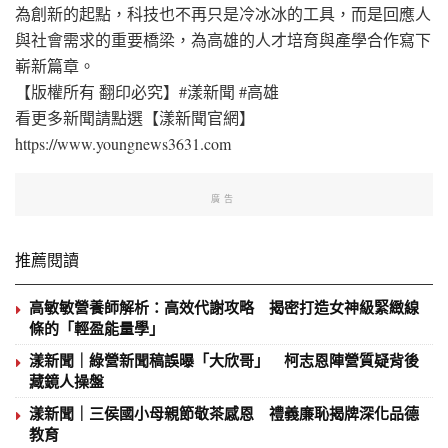
為創新的起點，科技也不再只是冷冰冰的工具，而是回應人
與社會需求的重要橋梁，為高雄的人才培育與產學合作寫下
嶄新篇章。
【版權所有 翻印必究】#漾新聞 #高雄
看更多新聞請點選【漾新聞官網】
https://www.youngnews3631.com⁠
廣告
推薦閱讀
高敏敏營養師解析：高效代謝攻略 揭密打造女神級緊緻線
條的「輕盈能量學」
漾新聞｜綠營新聞稿誤曝「大欣哥」 柯志恩陣營質疑背後
藏鏡人操盤
漾新聞｜三侯國小母親節敬茶感恩 禮義廉恥揭牌深化品德
教育