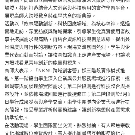
場域，共同打造結合人文洞察與科技應用的實作學習平台，
展現高師大跨域教育與產學共育的新典範。
活動以「故事驅動創新，科技回應場域」為核心精神，透過
實地走訪、深度訪談與跨域提案，引導學生從真實使用者故
事中挖掘需求與痛點，再結合資訊科技與創意思維，提出兼
具溫度與可行性的創新方案。現場交流氛圍熱烈，學生與企
業代表面對面討論，讓校園知識真正走進產業現場，也讓地
方場域看見青年創新的能量與視角。
高師大表示，「NKNU跨域創客營」採三階段實作模式推
進。第一階段由學生深入企業與公共服務場域進行探索，透
過觀察與訪談理解實際需求；第二階段則進行科技整合與提
案設計，並依據場域回饋進行敏捷修正；第三階段則於5月8
日舉行成果發表與產學交流，由學生團隊向企業代表進行提
案簡報，接受專業評析與實務建議，讓創新構想與產業需求
精準接軌。
在活動現場，學生團隊圍坐交流、熱烈討論，有人聚焦宗教
文化場域數位導覽設計，有人提出圖書館互動服務優化方