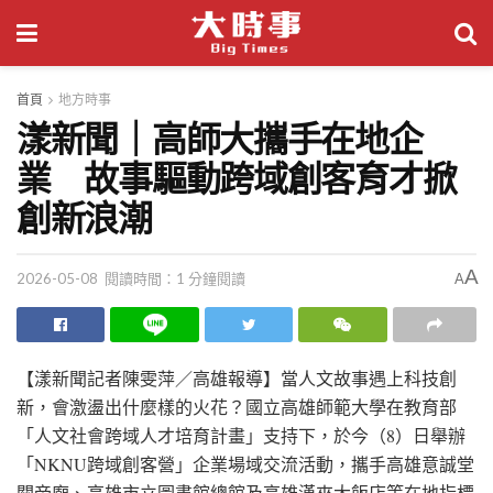
首頁
地方時事
漾新聞｜高師大攜手在地企
業 故事驅動跨域創客育才掀
創新浪潮
A
2026-05-08
閱讀時間：1 分鐘閱讀
A
【漾新聞記者陳雯萍／高雄報導】當人文故事遇上科技創
新，會激盪出什麼樣的火花？國立高雄師範大學在教育部
「人文社會跨域人才培育計畫」支持下，於今（8）日舉辦
「NKNU跨域創客營」企業場域交流活動，攜手高雄意誠堂
關帝廟、高雄市立圖書館總館及高雄漢來大飯店等在地指標