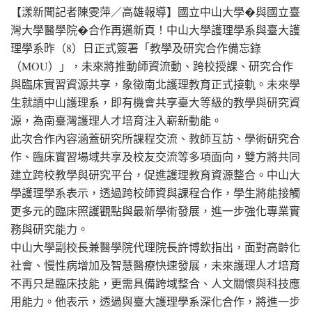
【漾新聞記者陳雯萍／高雄報導】國立中山大學⁠�與國立臺
灣大學醫學院⁠�合作再邁新頁！中山大學護理學系與臺大護
理學系昨（8）日正式簽署「教學及研究合作備忘錄
（MOU）」，未來將推動師資流動、跨校授課、研究合作
與臨床實習資源共享，象徵南北護理教育正式接軌。未來學
生就讀中山護理系，即有機會共享臺大等級的教學與研究資
源，為南臺灣護理人才培育注入嶄新動能。
此次合作內容涵蓋研究所課程交流、教師互訪、學術研究合
作、臨床實習場域共享及校友交流等多項面向，雙方將共同
建立跨校教學與研究平台，促進護理教育資源整合。中山大
學護理學系表示，透過跨校師資與課程合作，學生將能接觸
更多元的臨床照護觀點與最新學術發展，進一步強化專業實
務與研究能力。
中山大學副校長兼醫學院代理院長許博欽指出，面對高齡化
社會、慢性病增加及智慧醫療快速發展，未來護理人才培育
不再只是臨床技能，更需具備跨域整合、人文關懷與科技應
用能力。他表示，透過與臺大護理學系深化合作，將進一步