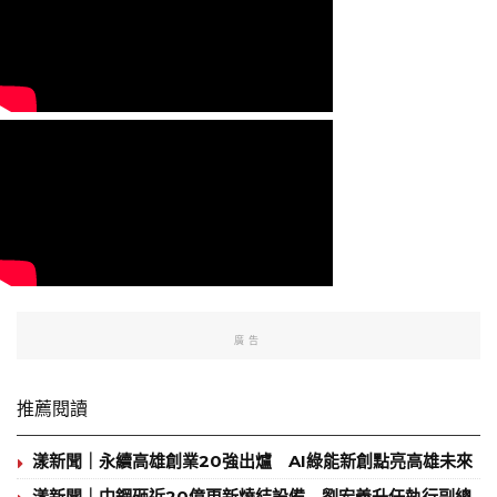
廣告
推薦閱讀
漾新聞｜永續高雄創業20強出爐 AI綠能新創點亮高雄未來
漾新聞｜中鋼砸近20億更新燒結設備 劉宏義升任執行副總