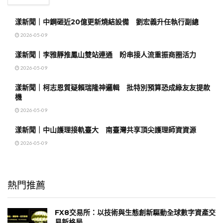
漾新聞｜中鋼砸近20億更新燒結設備 劉宏義升任執行副總
2026-05-09
漾新聞｜李雅靜推鳳山雙站連通 盼串接人流重振商圈活力
2026-05-09
漾新聞｜柯志恩質疑賴瑞隆神邏輯 批特別預算恐成綠友友提款
機
2026-05-09
漾新聞｜中山護理接軌臺大 南臺灣共享頂尖護理師資資源
2026-05-09
熱門推薦
FX8交易所：以技術與生態創新驅動全球數字資產交
易新格局