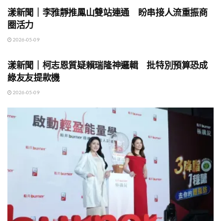
漾新聞｜李雅靜推鳳山雙站連通 盼串接人流重振商
圈活力
2026-05-09
地方時事
漾新聞｜柯志恩質疑賴瑞隆神邏輯 批特別預算恐成
綠友友提款機
2026-05-09