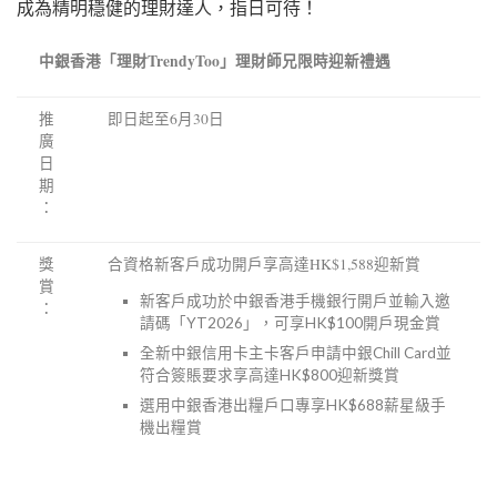
成為精明穩健的理財達人，指日可待！
中銀香港「理財TrendyToo」理財師兄限時迎新禮遇
推
即日起至6月30日
廣
日
期
：
獎
合資格新客戶成功開戶享高達HK$1,588迎新賞
賞
新客戶成功於中銀香港手機銀行開戶並輸入邀
：
請碼「YT2026」，可享HK$100開戶現金賞
全新中銀信用卡主卡客戶申請中銀Chill Card並
符合簽賬要求享高達HK$800迎新獎賞
選用中銀香港出糧戶口專享
HK
$688薪星級手
機出糧賞