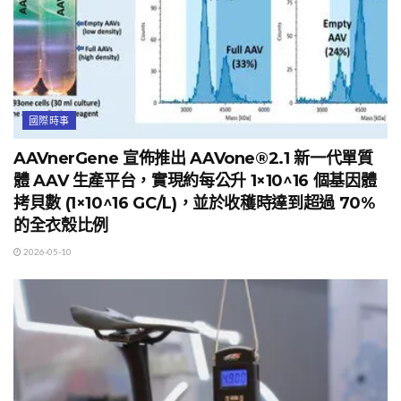
國際時事
AAVnerGene 宣佈推出 AAVone®2.1 新一代單質
體 AAV 生產平台，實現約每公升 1×10^16 個基因體
拷貝數 (1×10^16 GC/L)，並於收穫時達到超過 70%
的全衣殼比例
2026-05-10