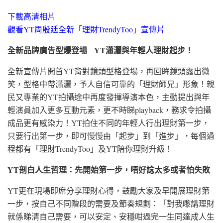
下載高清相片
觀看YT周殷廷全新「理財TrendyToo」宣傳片
全新品牌廣告型爆登場
YT瀟灑與年輕人理財起步！
全新宣傳片開首YT背對鏡頭型格登場，再回眸鏡頭露出微
笑，型格中帶瀟灑，予人自信可靠的「理財師兄」形象！親
民又專業的YT拍攝途中再度發揮導演本色，主動提出與年
輕演員加入更多互動元素，更不時睇playback，務求令拍攝
成品更有感染力！YT拍住不同的年輕人行出理財第一步，
只要行出第一步，即可慢慢由「起步」到「進步」，每個過
程都有「理財TrendyToo」及YT陪你理財升級！
YT剖白人生哲理：先開始第一步，唔好諗太多或者怕失敗
YT更在現場即席分享理財心得，鼓勵大家及早開展理財第
一步，按自己不同階段的需要及節奏規劃：「對我嚟講理財
就係睇清自己需要，可以安定、安穩咁過完一生同達成人生