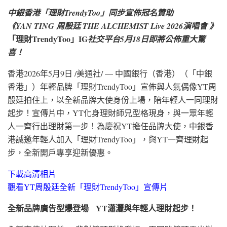
中銀香港「理財TrendyToo」同步宣佈冠名贊助
《YAN TING 周殷廷 THE ALCHEMIST Live 2026演唱會 》
「理財TrendyToo」IG
社交平台5月18日即將公佈重大驚
喜！
香港
2026年5月9日
/美通社/ — 中國銀行（香港）（「中銀
香港」）年輕品牌「理財TrendyToo」宣佈與人氣偶像YT周
殷廷拍住上，以全新品牌大使身份上場，陪年輕人一同理財
起步！宣傳片中，YT化身理財師兄型格現身，與一眾年輕
人一齊行出理財第一步！為慶祝YT擔任品牌大使，中銀香
港誠邀年輕人加入「理財TrendyToo」，與YT一齊理財起
步，
全新開戶專享迎新優惠。
下載高清相片
觀看YT周殷廷全新「理財TrendyToo」宣傳片
全新品牌廣告型爆登場
YT瀟灑與年輕人理財起步！