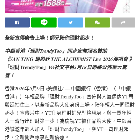
全新宣傳廣告上場！師兄陪你理財起步！
中銀香港「理財TrendyToo」同步宣佈冠名贊助
《YAN TING 周殷廷 THE ALCHEMIST Live 2026演唱會 》
「理財TrendyToo」IG
社交平台5月18日即將公佈重大驚
喜！
香港
2026年5月9日
/美通社/ — 中國銀行（香港）（「中銀
香港」）年輕品牌「理財TrendyToo」宣佈與人氣偶像YT周
殷廷拍住上，以全新品牌大使身份上場，陪年輕人一同理財
起步！宣傳片中，YT化身理財師兄型格現身，與一眾年輕
人一齊行出理財第一步！為慶祝YT擔任品牌大使，中銀香
港誠邀年輕人加入「理財TrendyToo」，與YT一齊理財起
步，
全新開戶專享迎新優惠。