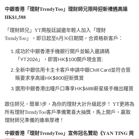
中銀香港「理財TrendyToo」理財師兄限時迎新禮遇高達
HK$1,588
「理財師兄」YT周殷廷誠邀年輕人加入「理財
TrendyToo」，即日起至6月30日期間，合資格新客戶：
成功於中銀香港手機銀行開戶並輸入邀請碼
「YT2026」，即賞HK$100開戶現金賞;
全新中銀信用卡主卡客戶申請中銀Chill Card並符合簽
賬要求享高達HK$800迎新獎賞
選用中銀香港出糧戶口專享HK$688薪星級手機出糧賞
跟住師兄，簡單3步，為你的理財大計升級起步！ YT更將為
所有理財TrendyToo客戶準備驚喜大抽獎，馬上開戶，贏取
理財師兄準備的連串厚禮！
中銀香港「理財TrendyToo」宣佈冠名贊助《YAN TING 周