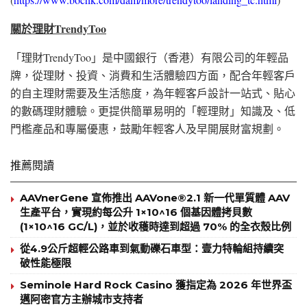
關於理財TrendyToo
「理財TrendyToo」是中國銀行（香港）有限公司的年輕品
牌，從理財、投資、消費和生活體驗四方面，配合年輕客戶
的自主理財需要及生活態度，為年輕客戶設計一站式、貼心
的數碼理財體驗。更提供簡單易明的「輕理財」知識及、低
門檻產品和專屬優惠，鼓勵年輕客人及早開展財富
規劃。
推薦閱讀
AAVnerGene 宣佈推出 AAVone®2.1 新一代單質體 AAV
生產平台，實現約每公升 1×10^16 個基因體拷貝數
(1×10^16 GC/L)，並於收穫時達到超過 70% 的全衣殼比例
從4.9公斤超輕公路車到氣動礫石車型：壹力特輪組持續突
破性能極限
Seminole Hard Rock Casino 獲指定為 2026 年世界盃
邁阿密官方主辦城市支持者