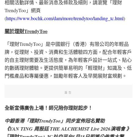
相關活動詳情、最新消息及條款及細則，請瀏覽「理財
TrendyToo」網頁
(
https://www.bochk.com/dam/more/trendytoo/landing_tc.html
)
關於理財TrendyToo
「理財TrendyToo」是中國銀行（香港）有限公司的年輕品
牌，從理財、投資、消費和生活體驗四方面，配合年輕客戶
的自主理財需要及生活態度，為年輕客戶設計一站式、貼心
的數碼理財體驗。更提供簡單易明的「輕理財」知識及、低
門檻產品和專屬優惠，鼓勵年輕客人及早開展財富
規劃。
廣告
全新宣傳廣告上場！師兄陪你理財起步！
中銀香港「理財TrendyToo」同步宣佈冠名贊助
《YAN TING 周殷廷 THE ALCHEMIST Live 2026演唱會 》
「理財TrendyToo」IG
社交平台5月18日即將公佈重大驚