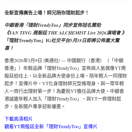
全新宣傳廣告上場！師兄陪你理財起步！
中銀香港「理財TrendyToo」同步宣佈冠名贊助
《YAN TING 周殷廷 THE ALCHEMIST Live 2026演唱會 》
「理財TrendyToo」IG
社交平台5月18日即將公佈重大驚
喜！
香港
2026年5月9日
/美通社/ — 中國銀行（香港）（「中銀
香港」）年輕品牌「理財TrendyToo」宣佈與人氣偶像YT周
殷廷拍住上，以全新品牌大使身份上場，陪年輕人一同理財
起步！宣傳片中，YT化身理財師兄型格現身，與一眾年輕
人一齊行出理財第一步！為慶祝YT擔任品牌大使，中銀香
港誠邀年輕人加入「理財TrendyToo」，與YT一齊理財起
步，
全新開戶專享迎新優惠。
下載高清相片
觀看YT周殷廷全新「理財TrendyToo」宣傳片