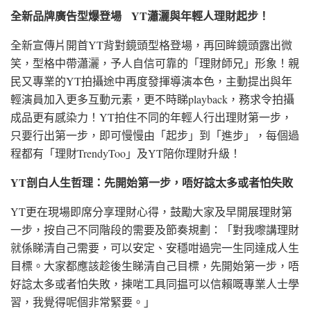
全新品牌廣告型爆登場
YT瀟灑與年輕人理財起步！
全新宣傳片開首YT背對鏡頭型格登場，再回眸鏡頭露出微
笑，型格中帶瀟灑，予人自信可靠的「理財師兄」形象！親
民又專業的YT拍攝途中再度發揮導演本色，主動提出與年
輕演員加入更多互動元素，更不時睇playback，務求令拍攝
成品更有感染力！YT拍住不同的年輕人行出理財第一步，
只要行出第一步，即可慢慢由「起步」到「進步」，每個過
程都有「理財TrendyToo」及YT陪你理財升級！
YT剖白人生哲理：先開始第一步，唔好諗太多或者怕失敗
YT更在現場即席分享理財心得，鼓勵大家及早開展理財第
一步，按自己不同階段的需要及節奏規劃：「對我嚟講理財
就係睇清自己需要，可以安定、安穩咁過完一生同達成人生
目標。大家都應該趁後生睇清自己目標，先開始第一步，唔
好諗太多或者怕失敗，揀啱工具同揾可以信賴嘅專業人士學
習，我覺得呢個非常緊要。」