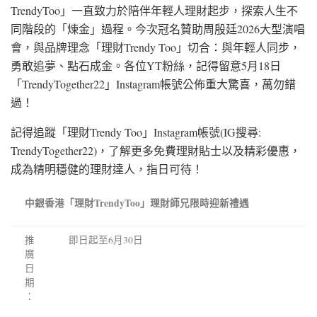
TrendyToo」一直致力於陪伴年輕人理財起步，探索人生不
同階段的「煉金」過程。今次冠名贊助周殷廷2026大型演唱
會，與品牌理念「理財Trendy Too」切合：與年輕人同步，
勇敢追夢、點石成金。各位YT粉絲，記得留意5月18日
「TrendyTogether22」Instagram帳號公佈重大驚喜，萬勿錯
過！
記得追蹤「理財Trendy Too」Instagram帳號(IG搜尋:
TrendyTogether22)，了解更多免費理財貼士以及精彩優惠，
成為精明穩健的理財達人，指日可待！
中銀香港「理財TrendyToo」理財師兄限時迎新禮遇
推
即日起至6月30日
廣
日
期
：