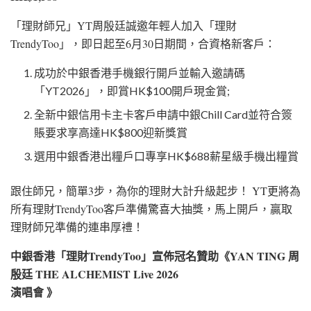
「理財師兄」YT周殷廷誠邀年輕人加入「理財
TrendyToo」，即日起至6月30日期間，合資格新客戶：
成功於中銀香港手機銀行開戶並輸入邀請碼
「YT2026」，即賞HK$100開戶現金賞;
全新中銀信用卡主卡客戶申請中銀Chill Card並符合簽
賬要求享高達HK$800迎新獎賞
選用中銀香港出糧戶口專享HK$688薪星級手機出糧賞
跟住師兄，簡單3步，為你的理財大計升級起步！ YT更將為
所有理財TrendyToo客戶準備驚喜大抽獎，馬上開戶，贏取
理財師兄準備的連串厚禮！
中銀香港「理財TrendyToo」宣佈冠名贊助《YAN TING 周
殷廷 THE ALCHEMIST Live 2026
演唱會 》