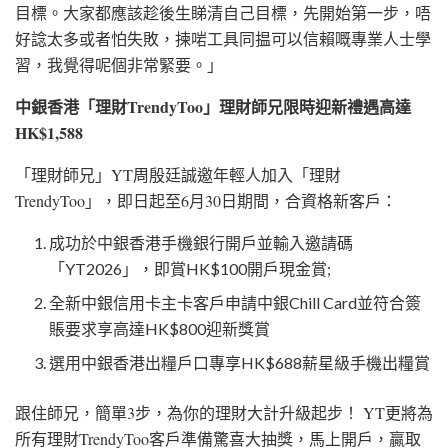
目標。大家都應該趁後生睇清自己目標，先開始第一步，唔
好諗太多或者怕失敗，揀啱工具同揾可以信賴嘅專業人士學
習，我覺得呢個非常緊要。」
中銀香港「理財TrendyToo」理財師兄限時迎新禮遇高達
HK$1,588
「理財師兄」YT周殷廷誠邀年輕人加入「理財
TrendyToo」，即日起至6月30日期間，合資格新客戶：
成功於中銀香港手機銀行開戶並輸入邀請碼
「YT2026」，即賞HK$100開戶現金賞;
全新中銀信用卡主卡客戶申請中銀Chill Card並符合簽
賬要求享高達HK$800迎新獎賞
選用中銀香港出糧戶口專享HK$688薪星級手機出糧賞
跟住師兄，簡單3步，為你的理財大計升級起步！ YT更將為
所有理財TrendyToo客戶準備驚喜大抽獎，馬上開戶，贏取