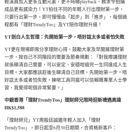
輕演員加入更多互動元素，更不時睇playback，務求令拍攝
成品更有感染力！YT拍住不同的年輕人行出理財第一步，
只要行出第一步，即可慢慢由「起步」到「進步」，每個過
程都有「理財TrendyToo」及YT陪你理財升級！
YT剖白人生哲理：先開始第一步，唔好諗太多或者怕失敗
YT更在現場即席分享理財心得，鼓勵大家及早開展理財第
一步，按自己不同階段的需要及節奏規劃：「對我嚟講理財
就係睇清自己需要，可以安定、安穩咁過完一生同達成人生
目標。大家都應該趁後生睇清自己目標，先開始第一步，唔
好諗太多或者怕失敗，揀啱工具同揾可以信賴嘅專業人士學
習，我覺得呢個非常緊要。」
中銀香港「理財TrendyToo」理財師兄限時迎新禮遇高達
HK$1,588
「理財師兄」YT周殷廷誠邀年輕人加入「理財
TrendyToo」，即日起至6月30日期間，合資格新客戶：