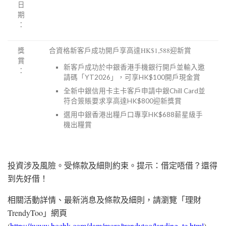
日
期
：
獎
合資格新客戶成功開戶享高達HK$1,588迎新賞
賞
新客戶成功於中銀香港手機銀行開戶並輸入邀
：
請碼「YT2026」，可享HK$100開戶現金賞
全新中銀信用卡主卡客戶申請中銀Chill Card並
符合簽賬要求享高達HK$800迎新獎賞
選用中銀香港出糧戶口專享
HK
$688薪星級手
機出糧賞
投資涉及風險。受條款及細則約束。提示：借定唔借？還得
到先好借！
相關活動詳情、最新消息及條款及細則，請瀏覽「理財
TrendyToo」網頁
(
https://www.bochk.com/dam/more/trendytoo/landing_tc.html
)