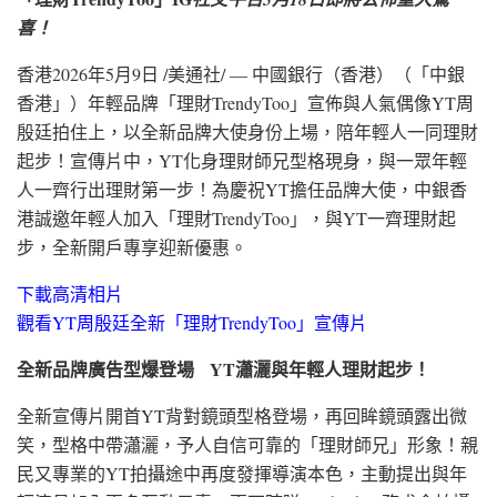
喜！
香港
2026年5月9日
/美通社/ — 中國銀行（香港）（「中銀
香港」）年輕品牌「理財TrendyToo」宣佈與人氣偶像YT周
殷廷拍住上，以全新品牌大使身份上場，陪年輕人一同理財
起步！宣傳片中，YT化身理財師兄型格現身，與一眾年輕
人一齊行出理財第一步！為慶祝YT擔任品牌大使，中銀香
港誠邀年輕人加入「理財TrendyToo」，與YT一齊理財起
步，
全新開戶專享迎新優惠。
下載高清相片
觀看YT周殷廷全新「理財TrendyToo」宣傳片
全新品牌廣告型爆登場
YT瀟灑與年輕人理財起步！
全新宣傳片開首YT背對鏡頭型格登場，再回眸鏡頭露出微
笑，型格中帶瀟灑，予人自信可靠的「理財師兄」形象！親
民又專業的YT拍攝途中再度發揮導演本色，主動提出與年