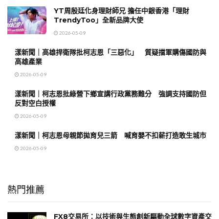
YT周殷廷化身理財師兄 擔任中銀香港「理財
TrendyToo」全新品牌大使
2026-05-09
漾新聞｜高雄捍衛隊批柯志恩「三惡化」 質疑擋軍購傷國防與
高雄產業
2026-05-09
漾新聞｜柯志恩批綠營下鄉宣講行政黨務難分 強調支持國防但
反對空白授權
2026-05-09
漾新聞｜柯志恩母親節拋育兒三箭 喊育嬰不扣薪打造敢生城市
2026-05-09
熱門推薦
FX8交易所：以技術與生態創新驅動全球數字資產交