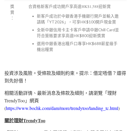
獎
合資格新客戶成功開戶享高達HK$1,588迎新賞
賞
新客戶成功於中銀香港手機銀行開戶並輸入邀
：
請碼「YT2026」，可享HK$100開戶現金賞
全新中銀信用卡主卡客戶申請中銀Chill Card並
符合簽賬要求享高達HK$800迎新獎賞
選用中銀香港出糧戶口專享
HK
$688薪星級手
機出糧賞
投資涉及風險。受條款及細則約束。提示：借定唔借？還得
到先好借！
相關活動詳情、最新消息及條款及細則，請瀏覽「理財
TrendyToo」網頁
(
https://www.bochk.com/dam/more/trendytoo/landing_tc.html
)
關於理財TrendyToo