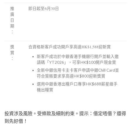
推
即日起至6月30日
廣
日
期
：
獎
合資格新客戶成功開戶享高達HK$1,588迎新賞
賞
新客戶成功於中銀香港手機銀行開戶並輸入邀
：
請碼「YT2026」，可享HK$100開戶現金賞
全新中銀信用卡主卡客戶申請中銀Chill Card並
符合簽賬要求享高達HK$800迎新獎賞
選用中銀香港出糧戶口專享
HK
$688薪星級手
機出糧賞
投資涉及風險。受條款及細則約束。提示：借定唔借？還得
到先好借！