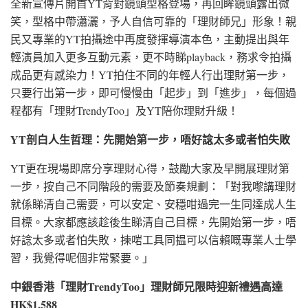
全新宣傳片開首YT背對鏡頭型格登場，再回眸鏡頭露出微
笑，型格中帶瀟灑，予人自信可靠的「理財師兄」形象！親
民又專業的YT拍攝途中再度發揮導演本色，主動提出與年
輕演員加入更多互動元素，更不時睇playback，務求令拍攝
成品更有感染力！YT拍住不同的年輕人行出理財第一步，
只要行出第一步，即可慢慢由「起步」到「進步」，每個過
程都有「理財TrendyToo」及YT陪你理財升級！
YT剖白人生哲理：先開始第一步，唔好諗太多或者怕失敗
YT更在現場即席分享理財心得，鼓勵大家及早開展理財第
一步，按自己不同階段的需要及節奏規劃：「對我嚟講理財
就係睇清自己需要，可以安定、安穩咁過完一生同達成人生
目標。大家都應該趁後生睇清自己目標，先開始第一步，唔
好諗太多或者怕失敗，揀啱工具同揾可以信賴嘅專業人士學
習，我覺得呢個非常緊要。」
中銀香港「理財TrendyToo」理財師兄限時迎新禮遇高達
HK$1,588