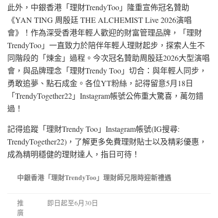
此外，中銀香港「理財TrendyToo」隆重宣佈冠名贊助
《YAN TING 周殷廷 THE ALCHEMIST Live 2026演唱
會》！作為深受香港年輕人歡迎的財富管理品牌，「理財
TrendyToo」一直致力於陪伴年輕人理財起步，探索人生不
同階段的「煉金」過程。今次冠名贊助周殷廷2026大型演唱
會，與品牌理念「理財Trendy Too」切合：與年輕人同步，
勇敢追夢、點石成金。各位YT粉絲，記得留意5月18日
「TrendyTogether22」Instagram帳號公佈重大驚喜，萬勿錯
過！
記得追蹤「理財Trendy Too」Instagram帳號(IG搜尋:
TrendyTogether22)，了解更多免費理財貼士以及精彩優惠，
成為精明穩健的理財達人，指日可待！
中銀香港「理財TrendyToo」理財師兄限時迎新禮遇
推
即日起至6月30日
廣