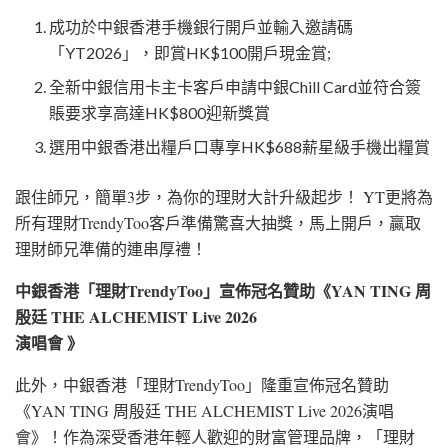
成功於中銀香港手機銀行開戶並輸入邀請碼
「YT2026」，即賞HK$100開戶現金賞;
全新中銀信用卡主卡客戶申請中銀Chill Card並符合簽
賬要求享高達HK$800迎新獎賞
選用中銀香港出糧戶口專享HK$688薪星級手機出糧賞
跟住師兄，簡單3步，為你的理財大計升級起步！ YT更將為
所有理財TrendyToo客戶準備驚喜大抽獎，馬上開戶，贏取
理財師兄準備的連串厚禮！
中銀香港「理財TrendyToo」宣佈冠名贊助《YAN TING 周
殷廷 THE ALCHEMIST Live 2026
演唱會 》
此外，中銀香港「理財TrendyToo」隆重宣佈冠名贊助
《YAN TING 周殷廷 THE ALCHEMIST Live 2026演唱
會》！作為深受香港年輕人歡迎的財富管理品牌，「理財