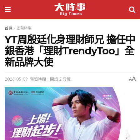
首頁
國際時事
YT周殷廷化身理財師兄 擔任中
銀香港「理財TrendyToo」全
新品牌大使
A
2026-05-09
閱讀時間：閱讀 2 分鐘
A