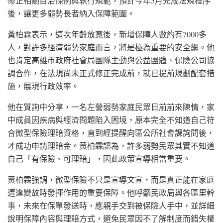
修正相關自治條例與執行規範，預計今年5月完成法規程序
後，讓更多弱勢長者納入保障範圍。
黃柏霖表示，這次年齡放寬後，新增保障人數約有7000多
人，對許多經濟弱勢家庭而言，將是極為重要的安全網。他
也肯定高雄市政府社會局團隊主動與公益團體、保險公司協
調合作，在法規尚未正式修正完成前，就已提前規劃配套措
施，展現行政效率。
他在質詢中分享，一名左營弱勢家庭民眾日前前來陳情，家
中成員因疾病與經濟問題陷入困境，原本完全不知道自己符
合微型保險理賠資格，直到經提醒向區公所社會課詢問後，
才成功申請理賠金。黃柏霖認為，許多弱勢民眾其實不知道
自己「有保險、可理賠」，因此政策宣導相當重要。
黃柏霖強調，微型保險不只是宣導文宣，而是真正能在家庭
遭逢變故時發揮作用的重要保障。他呼籲民政局與各區里幹
事，未來在保單發送時，應親手交到被保險人手中，並詳細
說明保障內容與理賠方式，避免民眾因不了解制度而錯失權