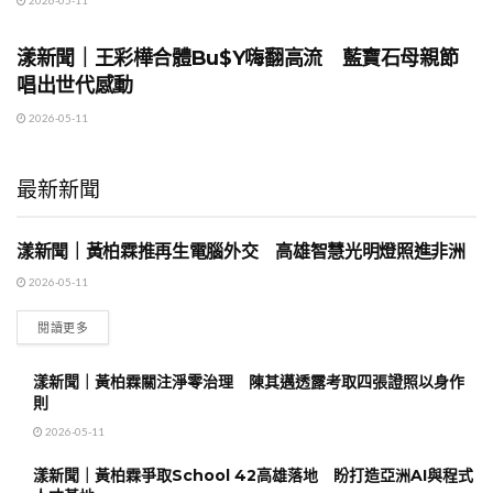
地方時事
漾新聞｜王彩樺合體Bu$Y嗨翻高流 藍寶石母親節
唱出世代感動
2026-05-11
最新新聞
漾新聞｜黃柏霖推再生電腦外交 高雄智慧光明燈照進非洲
地方時事
2026-05-11
閱讀更多
漾新聞｜黃柏霖關注淨零治理 陳其邁透露考取四張證照以身作
則
2026-05-11
漾新聞｜黃柏霖爭取School 42高雄落地 盼打造亞洲AI與程式