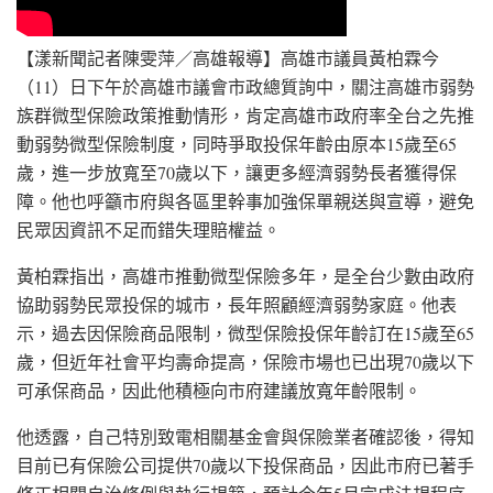
【漾新聞記者陳雯萍／高雄報導】高雄市議員黃柏霖今
（11）日下午於高雄市議會市政總質詢中，關注高雄市弱勢
族群微型保險政策推動情形，肯定高雄市政府率全台之先推
動弱勢微型保險制度，同時爭取投保年齡由原本15歲至65
歲，進一步放寬至70歲以下，讓更多經濟弱勢長者獲得保
障。他也呼籲市府與各區里幹事加強保單親送與宣導，避免
民眾因資訊不足而錯失理賠權益。
黃柏霖指出，高雄市推動微型保險多年，是全台少數由政府
協助弱勢民眾投保的城市，長年照顧經濟弱勢家庭。他表
示，過去因保險商品限制，微型保險投保年齡訂在15歲至65
歲，但近年社會平均壽命提高，保險市場也已出現70歲以下
可承保商品，因此他積極向市府建議放寬年齡限制。
他透露，自己特別致電相關基金會與保險業者確認後，得知
目前已有保險公司提供70歲以下投保商品，因此市府已著手