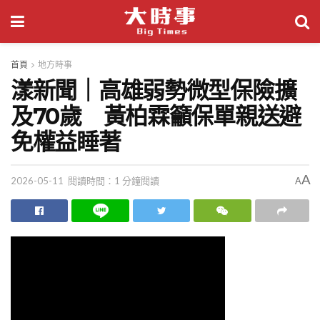
首頁
地方時事
漾新聞｜高雄弱勢微型保險擴
及70歲 黃柏霖籲保單親送避
免權益睡著
A
2026-05-11
閱讀時間：1 分鐘閱讀
A