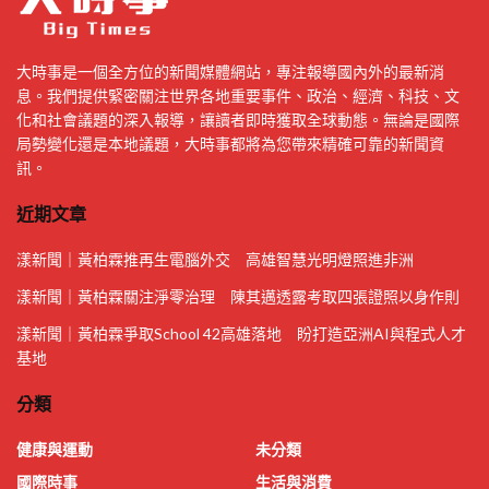
大時事是一個全方位的新聞媒體網站，專注報導國內外的最新消
息。我們提供緊密關注世界各地重要事件、政治、經濟、科技、文
化和社會議題的深入報導，讓讀者即時獲取全球動態。無論是國際
局勢變化還是本地議題，大時事都將為您帶來精確可靠的新聞資
訊。
近期文章
漾新聞｜黃柏霖推再生電腦外交 高雄智慧光明燈照進非洲
漾新聞｜黃柏霖關注淨零治理 陳其邁透露考取四張證照以身作則
漾新聞｜黃柏霖爭取School 42高雄落地 盼打造亞洲AI與程式人才
基地
分類
健康與運動
未分類
國際時事
生活與消費