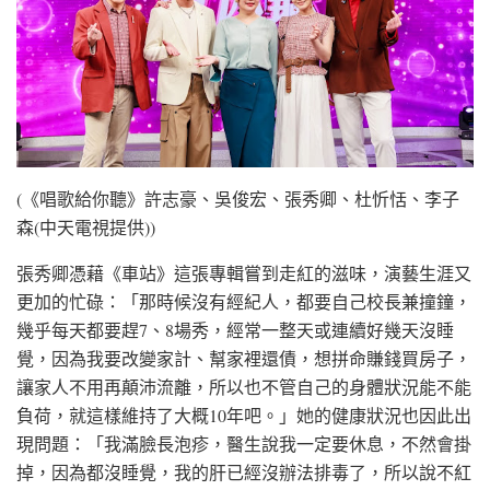
(《唱歌給你聽》許志豪、吳俊宏、張秀卿、杜忻恬、李子
森(中天電視提供))
張秀卿憑藉《車站》這張專輯嘗到走紅的滋味，演藝生涯又
更加的忙碌：「那時候沒有經紀人，都要自己校長兼撞鐘，
幾乎每天都要趕7、8場秀，經常一整天或連續好幾天沒睡
覺，因為我要改變家計、幫家裡還債，想拼命賺錢買房子，
讓家人不用再顛沛流離，所以也不管自己的身體狀況能不能
負荷，就這樣維持了大概10年吧。」她的健康狀況也因此出
現問題：「我滿臉長泡疹，醫生說我一定要休息，不然會掛
掉，因為都沒睡覺，我的肝已經沒辦法排毒了，所以說不紅