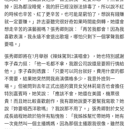
掉，因為都沒睡覺，我的肝已經沒辦法排毒了，所以說不紅
的時候也辛苦、紅了更辛苦，也可能是窮怕了，想說有錢賺
就一定要賺。」許志豪聽完很好奇如果時間能倒轉，她還會
想走辛苦的演藝圈嗎？張秀卿則說：「再苦我都會！因為我
喜歡表演，我永遠不會退出歌壇，哪怕只剩下一個掌聲我都
要唱。」
張秀卿即將在7月舉辦《辣妹駕到2演唱會》，她也特別感謝
李子森力挺：「他一毛都不拿，我跟公司說還是要照行情給
他。」李子森則透露：「只要可以同台就好，費用什麼的都
不需要，結果她突然問我商演價格多少，我意外撿到一
場。」但被問到去年正式出道的寶貝女兒林莉是否也會擔任
特別嘉賓時，她笑說：「應該不會，她還在美國，機票很
貴！而且她比較喜歡創作，我有跟她說要不要幫我寫歌？她
說『妳要唱西洋歌嗎』？我說那不用了。」張秀卿對於女兒
成長過程她疏於陪伴有點愧咎：「我姊姊幫忙帶她時，她有
一次竟然叫一個主播媽媽，因為那個主播跟我很像，雖然我