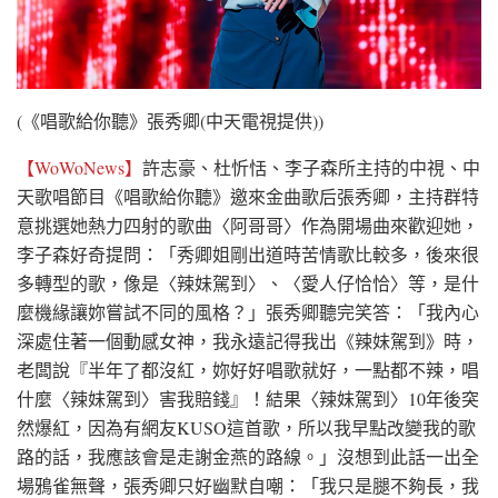
(《唱歌給你聽》張秀卿(中天電視提供))
【WoWoNews】
許志豪、杜忻恬、李子森所主持的中視、中
天歌唱節目《唱歌給你聽》邀來金曲歌后張秀卿，主持群特
意挑選她熱力四射的歌曲〈阿哥哥〉作為開場曲來歡迎她，
李子森好奇提問：「秀卿姐剛出道時苦情歌比較多，後來很
多轉型的歌，像是〈辣妹駕到〉、〈愛人仔恰恰〉等，是什
麼機緣讓妳嘗試不同的風格？」張秀卿聽完笑答：「我內心
深處住著一個動感女神，我永遠記得我出《辣妹駕到》時，
老闆說『半年了都沒紅，妳好好唱歌就好，一點都不辣，唱
什麼〈辣妹駕到〉害我賠錢』！結果〈辣妹駕到〉10年後突
然爆紅，因為有網友KUSO這首歌，所以我早點改變我的歌
路的話，我應該會是走謝金燕的路線。」沒想到此話一出全
場鴉雀無聲，張秀卿只好幽默自嘲：「我只是腿不夠長，我