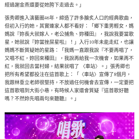
經過謝金燕還要從她胯下走過去。」
張秀卿進入演藝圈46年，締造了許多膾炙人口的經典歌曲，
但初入行的她，其實連家人都不看好：「鄉下重男輕女，媽
媽說『妳長大就嫁人，老公捕魚、妳種田』，我說我要當歌
星，她就說『妳當挫屎星啦』！」入行10年未能走紅，也讓
媽媽不斷質疑她的星路：「我媽一直跟我說『不要再唱了，
又唱不紅，妳回來種田』，我說再給我一次機會，如果再不
紅，我就回去當村婦，結果就唱了 〈車站〉。」張秀卿也
把所有希望都投注在這首歌上：「〈車站〉宣傳了8個月，
我跟林垂立老師很堅持，不放過任何機會去宣傳，一定要把
這首歌唱到大街小巷，有時候人家還會質疑『這首歌好聽
嗎？不然妳先唱兩句來聽聽』。」