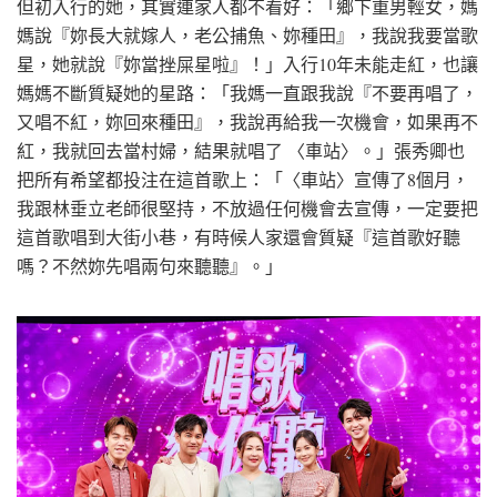
但初入行的她，其實連家人都不看好：「鄉下重男輕女，媽
媽說『妳長大就嫁人，老公捕魚、妳種田』，我說我要當歌
星，她就說『妳當挫屎星啦』！」入行10年未能走紅，也讓
媽媽不斷質疑她的星路：「我媽一直跟我說『不要再唱了，
又唱不紅，妳回來種田』，我說再給我一次機會，如果再不
紅，我就回去當村婦，結果就唱了 〈車站〉。」張秀卿也
把所有希望都投注在這首歌上：「〈車站〉宣傳了8個月，
我跟林垂立老師很堅持，不放過任何機會去宣傳，一定要把
這首歌唱到大街小巷，有時候人家還會質疑『這首歌好聽
嗎？不然妳先唱兩句來聽聽』。」