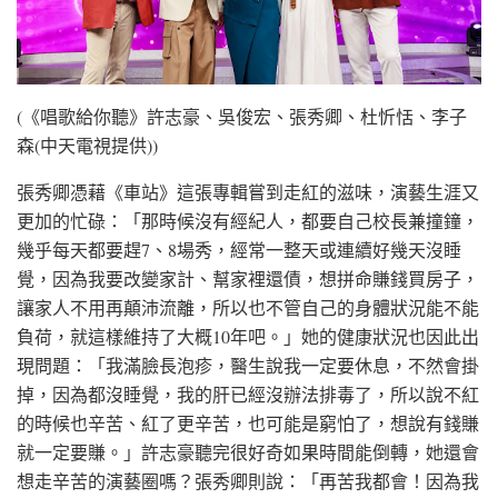
(《唱歌給你聽》許志豪、吳俊宏、張秀卿、杜忻恬、李子
森(中天電視提供))
張秀卿憑藉《車站》這張專輯嘗到走紅的滋味，演藝生涯又
更加的忙碌：「那時候沒有經紀人，都要自己校長兼撞鐘，
幾乎每天都要趕7、8場秀，經常一整天或連續好幾天沒睡
覺，因為我要改變家計、幫家裡還債，想拼命賺錢買房子，
讓家人不用再顛沛流離，所以也不管自己的身體狀況能不能
負荷，就這樣維持了大概10年吧。」她的健康狀況也因此出
現問題：「我滿臉長泡疹，醫生說我一定要休息，不然會掛
掉，因為都沒睡覺，我的肝已經沒辦法排毒了，所以說不紅
的時候也辛苦、紅了更辛苦，也可能是窮怕了，想說有錢賺
就一定要賺。」許志豪聽完很好奇如果時間能倒轉，她還會
想走辛苦的演藝圈嗎？張秀卿則說：「再苦我都會！因為我