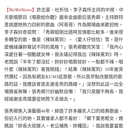
【WoWoNews】
許志豪、杜忻恬、李子森所主持的中視、中
天歌唱節目《唱歌給你聽》邀來金曲歌后張秀卿，主持群特
意挑選她熱力四射的歌曲〈阿哥哥〉作為開場曲來歡迎她，
李子森好奇提問：「秀卿姐剛出道時苦情歌比較多，後來很
多轉型的歌，像是〈辣妹駕到〉、〈愛人仔恰恰〉等，是什
麼機緣讓妳嘗試不同的風格？」張秀卿聽完笑答：「我內心
深處住著一個動感女神，我永遠記得我出《辣妹駕到》時，
老闆說『半年了都沒紅，妳好好唱歌就好，一點都不辣，唱
什麼〈辣妹駕到〉害我賠錢』！結果〈辣妹駕到〉10年後突
然爆紅，因為有網友KUSO這首歌，所以我早點改變我的歌
路的話，我應該會是走謝金燕的路線。」沒想到此話一出全
場鴉雀無聲，張秀卿只好幽默自嘲：「我只是腿不夠長，我
經過謝金燕還要從她胯下走過去。」
張秀卿進入演藝圈46年，締造了許多膾炙人口的經典歌曲，
但初入行的她，其實連家人都不看好：「鄉下重男輕女，媽
媽說『妳長大就嫁人，老公捕魚、妳種田』，我說我要當歌