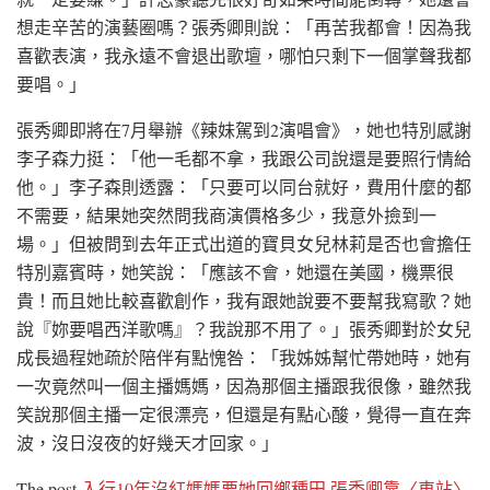
想走辛苦的演藝圈嗎？張秀卿則說：「再苦我都會！因為我
喜歡表演，我永遠不會退出歌壇，哪怕只剩下一個掌聲我都
要唱。」
張秀卿即將在7月舉辦《辣妹駕到2演唱會》，她也特別感謝
李子森力挺：「他一毛都不拿，我跟公司說還是要照行情給
他。」李子森則透露：「只要可以同台就好，費用什麼的都
不需要，結果她突然問我商演價格多少，我意外撿到一
場。」但被問到去年正式出道的寶貝女兒林莉是否也會擔任
特別嘉賓時，她笑說：「應該不會，她還在美國，機票很
貴！而且她比較喜歡創作，我有跟她說要不要幫我寫歌？她
說『妳要唱西洋歌嗎』？我說那不用了。」張秀卿對於女兒
成長過程她疏於陪伴有點愧咎：「我姊姊幫忙帶她時，她有
一次竟然叫一個主播媽媽，因為那個主播跟我很像，雖然我
笑說那個主播一定很漂亮，但還是有點心酸，覺得一直在奔
波，沒日沒夜的好幾天才回家。」
The post
入行10年沒紅媽媽要她回鄉種田 張秀卿靠〈車站〉