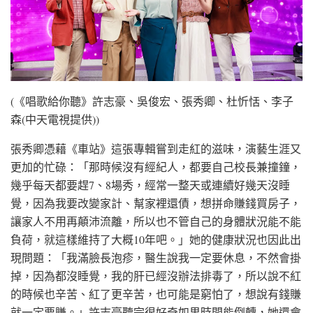
(《唱歌給你聽》許志豪、吳俊宏、張秀卿、杜忻恬、李子
森(中天電視提供))
張秀卿憑藉《車站》這張專輯嘗到走紅的滋味，演藝生涯又
更加的忙碌：「那時候沒有經紀人，都要自己校長兼撞鐘，
幾乎每天都要趕7、8場秀，經常一整天或連續好幾天沒睡
覺，因為我要改變家計、幫家裡還債，想拼命賺錢買房子，
讓家人不用再顛沛流離，所以也不管自己的身體狀況能不能
負荷，就這樣維持了大概10年吧。」她的健康狀況也因此出
現問題：「我滿臉長泡疹，醫生說我一定要休息，不然會掛
掉，因為都沒睡覺，我的肝已經沒辦法排毒了，所以說不紅
的時候也辛苦、紅了更辛苦，也可能是窮怕了，想說有錢賺
就一定要賺。」許志豪聽完很好奇如果時間能倒轉，她還會