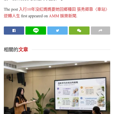
The post
入行10年沒紅媽媽要她回鄉種田 張秀卿靠〈車站〉
逆轉人生
first appeared on
AMM 娛樂新聞
.
相關的
文章