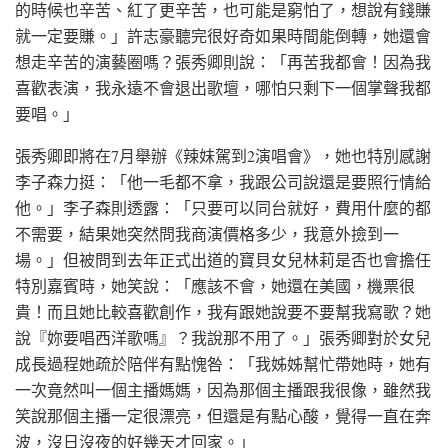
的時候也辛苦、紅了更辛苦，也可能是窮怕了，想說有錢賺
就一定要賺。」許志豪聽完很好奇如果時間能倒轉，她還會
想走辛苦的演藝圈嗎？張秀卿則說：「再苦我都會！因為我
喜歡表演，我永遠不會退出歌壇，哪怕只剩下一個掌聲我都
要唱。」
張秀卿即將在7月舉辦《辣妹駕到2演唱會》，她也特別感謝
李子森力挺：「他一毛都不拿，我跟公司說還是要照行情給
他。」李子森則透露：「只要可以同台就好，費用什麼的都
不需要，結果她突然問我商演價格多少，我意外撿到一
場。」但被問到去年正式出道的寶貝女兒林莉是否也會擔任
特別嘉賓時，她笑說：「應該不會，她還在美國，機票很
貴！而且她比較喜歡創作，我有跟她說要不要幫我寫歌？她
說『妳要唱西洋歌嗎』？我說那不用了。」張秀卿對於女兒
成長過程她疏於陪伴有點愧咎：「我姊姊幫忙帶她時，她有
一次竟然叫一個主播媽媽，因為那個主播跟我很像，雖然我
笑說那個主播一定很漂亮，但還是有點心酸，覺得一直在奔
波，沒日沒夜的好幾天才回家。」