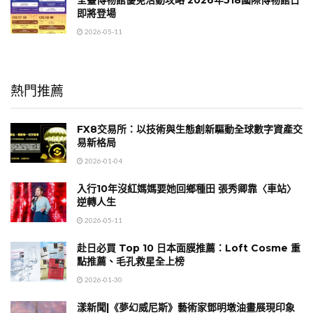
即將登場
2026-05-11
熱門推薦
FX8交易所：以技術與生態創新驅動全球數字資產交
易新格局
2026-01-04
入行10年沒紅媽媽要她回鄉種田 張秀卿靠〈車站〉
逆轉人生
2026-05-11
赴日必買 Top 10 日本面膜推薦：Loft Cosme 重
點推薦、毛孔救星全上榜
2026-01-30
漾新聞|《夢幻威尼斯》藝術家鄧明墩油畫展現印象