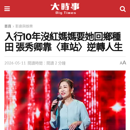
首頁
影劇與娛樂
入行10年沒紅媽媽要她回鄉種
田 張秀卿靠〈車站〉逆轉人生
A
2026-05-11
閱讀時間：閱讀 2 分鐘
A