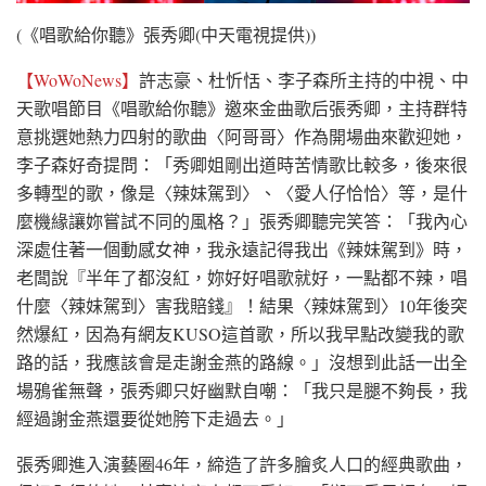
(《唱歌給你聽》張秀卿(中天電視提供))
【WoWoNews】
許志豪、杜忻恬、李子森所主持的中視、中
天歌唱節目《唱歌給你聽》邀來金曲歌后張秀卿，主持群特
意挑選她熱力四射的歌曲〈阿哥哥〉作為開場曲來歡迎她，
李子森好奇提問：「秀卿姐剛出道時苦情歌比較多，後來很
多轉型的歌，像是〈辣妹駕到〉、〈愛人仔恰恰〉等，是什
麼機緣讓妳嘗試不同的風格？」張秀卿聽完笑答：「我內心
深處住著一個動感女神，我永遠記得我出《辣妹駕到》時，
老闆說『半年了都沒紅，妳好好唱歌就好，一點都不辣，唱
什麼〈辣妹駕到〉害我賠錢』！結果〈辣妹駕到〉10年後突
然爆紅，因為有網友KUSO這首歌，所以我早點改變我的歌
路的話，我應該會是走謝金燕的路線。」沒想到此話一出全
場鴉雀無聲，張秀卿只好幽默自嘲：「我只是腿不夠長，我
經過謝金燕還要從她胯下走過去。」
張秀卿進入演藝圈46年，締造了許多膾炙人口的經典歌曲，