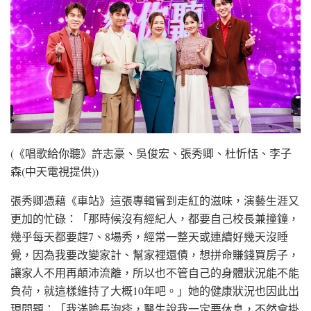
(《唱歌給你聽》許志豪、吳俊宏、張秀卿、杜忻恬、李子
森(中天電視提供))
張秀卿憑藉《車站》這張專輯嘗到走紅的滋味，演藝生涯又
更加的忙碌：「那時候沒有經紀人，都要自己校長兼撞鐘，
幾乎每天都要趕7、8場秀，經常一整天或連續好幾天沒睡
覺，因為我要改變家計、幫家裡還債，想拼命賺錢買房子，
讓家人不用再顛沛流離，所以也不管自己的身體狀況能不能
負荷，就這樣維持了大概10年吧。」她的健康狀況也因此出
現問題：「我滿臉長泡疹，醫生說我一定要休息，不然會掛