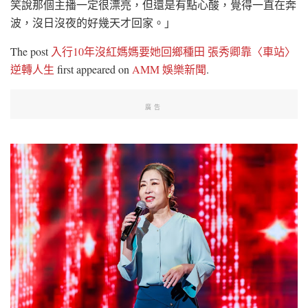
笑說那個主播一定很漂亮，但還是有點心酸，覺得一直在奔
波，沒日沒夜的好幾天才回家。」
The post
入行10年沒紅媽媽要她回鄉種田 張秀卿靠〈車站〉
逆轉人生
first appeared on
AMM 娛樂新聞
.
廣告