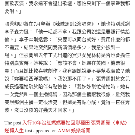
喜歡表演，我永遠不會退出歌壇，哪怕只剩下一個掌聲我都
要唱。」
張秀卿即將在7月舉辦《辣妹駕到2演唱會》，她也特別感謝
李子森力挺：「他一毛都不拿，我跟公司說還是要照行情給
他。」李子森則透露：「只要可以同台就好，費用什麼的都
不需要，結果她突然問我商演價格多少，我意外撿到一
場。」但被問到去年正式出道的寶貝女兒林莉是否也會擔任
特別嘉賓時，她笑說：「應該不會，她還在美國，機票很
貴！而且她比較喜歡創作，我有跟她說要不要幫我寫歌？她
說『妳要唱西洋歌嗎』？我說那不用了。」張秀卿對於女兒
成長過程她疏於陪伴有點愧咎：「我姊姊幫忙帶她時，她有
一次竟然叫一個主播媽媽，因為那個主播跟我很像，雖然我
笑說那個主播一定很漂亮，但還是有點心酸，覺得一直在奔
波，沒日沒夜的好幾天才回家。」
The post
入行10年沒紅媽媽要她回鄉種田 張秀卿靠〈車站〉
逆轉人生
first appeared on
AMM 娛樂新聞
.