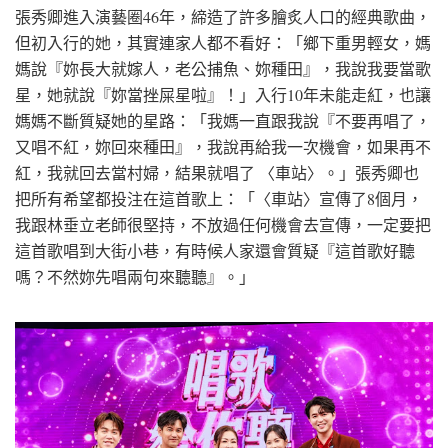
張秀卿進入演藝圈46年，締造了許多膾炙人口的經典歌曲，
但初入行的她，其實連家人都不看好：「鄉下重男輕女，媽
媽說『妳長大就嫁人，老公捕魚、妳種田』，我說我要當歌
星，她就說『妳當挫屎星啦』！」入行10年未能走紅，也讓
媽媽不斷質疑她的星路：「我媽一直跟我說『不要再唱了，
又唱不紅，妳回來種田』，我說再給我一次機會，如果再不
紅，我就回去當村婦，結果就唱了 〈車站〉。」張秀卿也
把所有希望都投注在這首歌上：「〈車站〉宣傳了8個月，
我跟林垂立老師很堅持，不放過任何機會去宣傳，一定要把
這首歌唱到大街小巷，有時候人家還會質疑『這首歌好聽
嗎？不然妳先唱兩句來聽聽』。」