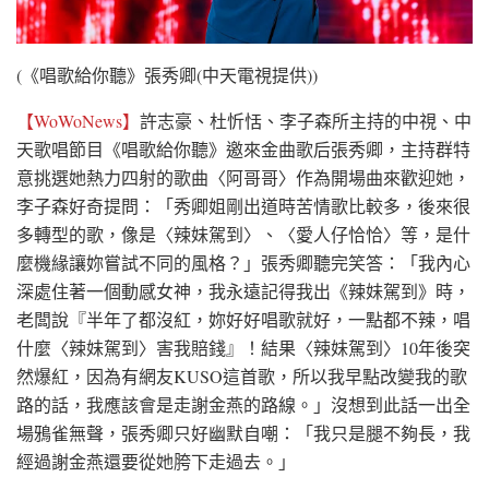
(《唱歌給你聽》張秀卿(中天電視提供))
【WoWoNews】
許志豪、杜忻恬、李子森所主持的中視、中
天歌唱節目《唱歌給你聽》邀來金曲歌后張秀卿，主持群特
意挑選她熱力四射的歌曲〈阿哥哥〉作為開場曲來歡迎她，
李子森好奇提問：「秀卿姐剛出道時苦情歌比較多，後來很
多轉型的歌，像是〈辣妹駕到〉、〈愛人仔恰恰〉等，是什
麼機緣讓妳嘗試不同的風格？」張秀卿聽完笑答：「我內心
深處住著一個動感女神，我永遠記得我出《辣妹駕到》時，
老闆說『半年了都沒紅，妳好好唱歌就好，一點都不辣，唱
什麼〈辣妹駕到〉害我賠錢』！結果〈辣妹駕到〉10年後突
然爆紅，因為有網友KUSO這首歌，所以我早點改變我的歌
路的話，我應該會是走謝金燕的路線。」沒想到此話一出全
場鴉雀無聲，張秀卿只好幽默自嘲：「我只是腿不夠長，我
經過謝金燕還要從她胯下走過去。」