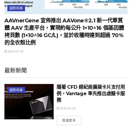
國際時事
AAVnerGene 宣佈推出 AAVone®2.1 新一代單質
體 AAV 生產平台，實現約每公升 1×10^16 個基因體
拷貝數 (1×10^16 GC/L)，並於收穫時達到超過 70%
的全衣殼比例
2026-05-10
最新新聞
隨著 CFD 經紀商擴展卡片支付用
國際時事
例，Vantage 率先推出虛擬卡服
務
2026-05-11
閱讀更多