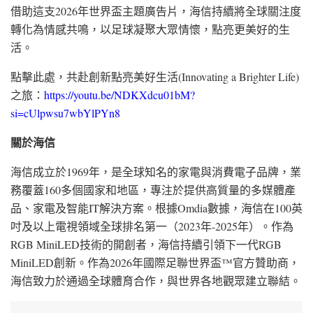
借助這支2026年世界盃主題廣告片，海信持續將全球關注度
轉化為情感共鳴，以足球凝聚大眾情懷，點亮更美好的生
活。
點擊此處，共赴創新點亮美好生活(Innovating a Brighter Life)
之旅：
https://youtu.be/NDKXdcu01bM?
si=cUlpwsu7wbYlPYn8
關於海信
海信成立於1969年，是全球知名的家電與消費電子品牌，業
務覆蓋160多個國家和地區，專注於提供高質量的多媒體產
品、家電及智能IT解決方案。根據Omdia數據，海信在100英
吋及以上電視領域全球排名第一（2023年-2025年）。作為
RGB MiniLED技術的開創者，海信持續引領下一代RGB
MiniLED創新。作為2026年國際足聯世界盃™官方贊助商，
海信致力於通過全球體育合作，與世界各地觀眾建立聯結。