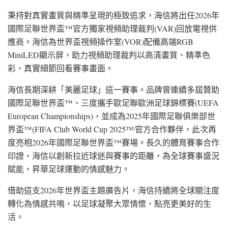
秉持對真實畫質與精準呈現的極致追求，海信將出任2026年
國際足聯世界盃™官方獨家視頻助理裁判(VAR)回放電視供
應商。海信為世界盃視頻操作室(VOR)配備高端RGB
MiniLED顯示屏，助力視頻助理裁判以高清畫質、精準色
彩、真實細節回看賽事畫面。
海信長期深耕「美麗足球」這一賽事。品牌曾連續多屆贊助
國際足聯世界盃™、三度攜手歐足聯歐洲足球錦標賽(UEFA
European Championships)，並成為2025年國際足聯俱樂部世
界盃™(FIFA Club World Cup 2025
官方合作夥伴，此次再
TM)
度亮相2026年國際足聯世界盃™賽場。長久的體育賽事合作
印證，海信以創新拉近球迷與賽事的距離，為全球賽事盛況
賦能，昇華足球運動的情感魅力。
借助這支2026年世界盃主題廣告片，海信持續將全球關注度
轉化為情感共鳴，以足球凝聚大眾情懷，點亮更美好的生
活。