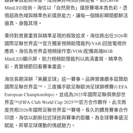
MiniLED技術，海信以「自然原色」還原賽場本真色彩，憑
借超高色域與精準色彩還原能力，讓每一個精彩瞬間都鮮活
逼真、身臨其境。
秉持對真實畫質與精準呈現的極致追求，海信將出任2026年
國際足聯世界盃™官方獨家視頻助理裁判(VAR)回放電視供
應商。海信為世界盃視頻操作室(VOR)配備高端RGB
MiniLED顯示屏，助力視頻助理裁判以高清畫質、精準色
彩、真實細節回看賽事畫面。
海信長期深耕「美麗足球」這一賽事。品牌曾連續多屆贊助
國際足聯世界盃™、三度攜手歐足聯歐洲足球錦標賽(UEFA
European Championships)，並成為2025年國際足聯俱樂部世
界盃™(FIFA Club World Cup 2025
官方合作夥伴，此次再
TM)
度亮相2026年國際足聯世界盃™賽場。長久的體育賽事合作
印證，海信以創新拉近球迷與賽事的距離，為全球賽事盛況
賦能，昇華足球運動的情感魅力。