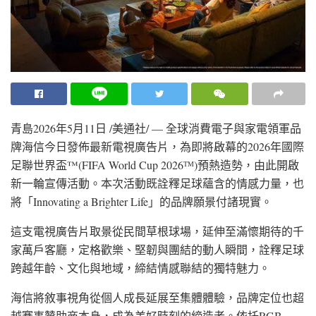
青島
2026年5月11日
/美通社/ — 全球消費電子與家電領軍品
牌海信今日發佈最新電視廣告片，為即將啟幕的2026年國際
足聯世界盃™(FIFA World Cup 2026
)預熱造勢，由此開啟
TM
新一輪宣傳活動。本次活動既詮釋足球蘊含的情感力量，也
將「Innovating a Brighter Life」的品牌願景付諸現實。
這支電視廣告片取景從民間草根球場，延伸至滿懷期待的千
家萬戶客廳，定格歡樂、堅韌與團結的動人瞬間，詮釋足球
跨越年齡、文化與地域，締結情感聯結的獨特魅力。
海信將敘事視角從個人成長延展至集體體驗，品牌定位也超
越賽事贊助商本身，成為美好時刻的締造者。依托RGB