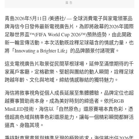
廣告
青島
2026年5月11日
/美通社/ — 全球消費電子與家電領軍品
牌海信今日發佈最新電視廣告片，為即將啟幕的2026年國際
足聯世界盃™(FIFA World Cup 2026
)預熱造勢，由此開啟
TM
新一輪宣傳活動。本次活動既詮釋足球蘊含的情感力量，也
將「Innovating a Brighter Life」的品牌願景付諸現實。
這支電視廣告片取景從民間草根球場，延伸至滿懷期待的千
家萬戶客廳，定格歡樂、堅韌與團結的動人瞬間，詮釋足球
跨越年齡、文化與地域，締結情感聯結的獨特魅力。
海信將敘事視角從個人成長延展至集體體驗，品牌定位也超
越賽事贊助商本身，成為美好時刻的締造者。依托RGB
MiniLED技術，海信以「自然原色」還原賽場本真色彩，憑
借超高色域與精準色彩還原能力，讓每一個精彩瞬間都鮮活
逼真、身臨其境。
秉持對真實畫質與精準呈現的極致追求，海信將出任2026年