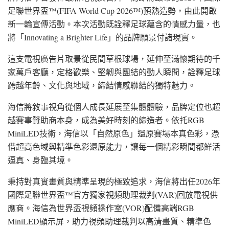
足聯世界盃™(FIFA World Cup 2026
)預熱造勢，由此開啟
TM
新一輪宣傳活動。本次活動既詮釋足球蘊含的情感力量，也
將「Innovating a Brighter Life」的品牌願景付諸現實。
這支電視廣告片取景從民間草根球場，延伸至滿懷期待的千
家萬戶客廳，定格歡樂、堅韌與團結的動人瞬間，詮釋足球
跨越年齡、文化與地域，締結情感聯結的獨特魅力。
海信將敘事視角從個人成長延展至集體體驗，品牌定位也超
越賽事贊助商本身，成為美好時刻的締造者。依托RGB
MiniLED技術，海信以「自然原色」還原賽場本真色彩，憑
借超高色域與精準色彩還原能力，讓每一個精彩瞬間都鮮活
逼真、身臨其境。
秉持對真實畫質與精準呈現的極致追求，海信將出任2026年
國際足聯世界盃™官方獨家視頻助理裁判(VAR)回放電視供
應商。海信為世界盃視頻操作室(VOR)配備高端RGB
MiniLED顯示屏，助力視頻助理裁判以高清畫質、精準色