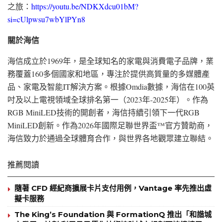
之旅：
https://youtu.be/NDKXdcu01bM?
si=cUlpwsu7wbYlPYn8
關於海信
海信成立於1969年，是全球知名的家電與消費電子品牌，業
務覆蓋160多個國家和地區，專注於提供高質量的多媒體產
品、家電及智能IT解決方案。根據Omdia數據，海信在100英
吋及以上電視領域全球排名第一（2023年-2025年）。作為
RGB MiniLED技術的開創者，海信持續引領下一代RGB
MiniLED創新。作為2026年國際足聯世界盃™官方贊助商，
海信致力於通過全球體育合作，與世界各地觀眾建立聯結。
推薦閱讀
隨著 CFD 經紀商擴展卡片支付用例，Vantage 率先推出虛
擬卡服務
The King’s Foundation 與 FormationQ 推出「和諧城