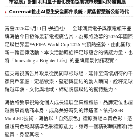
市發展」計劃 利用量子優化技術協助城市規劃可持續擴展
Coremail推出AI原生安全郵件系統，賦能智慧辦公新時代
青島
2026年5月11日
/美通社/ — 全球消費電子與家電領軍品
牌海信今日發佈最新電視廣告片，為即將啟幕的2026年國際
足聯世界盃™(FIFA World Cup 2026
)預熱造勢，由此開啟
TM
新一輪宣傳活動。本次活動既詮釋足球蘊含的情感力量，也
將「Innovating a Brighter Life」的品牌願景付諸現實。
這支電視廣告片取景從民間草根球場，延伸至滿懷期待的千
家萬戶客廳，定格歡樂、堅韌與團結的動人瞬間，詮釋足球
跨越年齡、文化與地域，締結情感聯結的獨特魅力。
海信將敘事視角從個人成長延展至集體體驗，品牌定位也超
越賽事贊助商本身，成為美好時刻的締造者。依托RGB
MiniLED技術，海信以「自然原色」還原賽場本真色彩，憑
借超高色域與精準色彩還原能力，讓每一個精彩瞬間都鮮活
逼真、身臨其境。