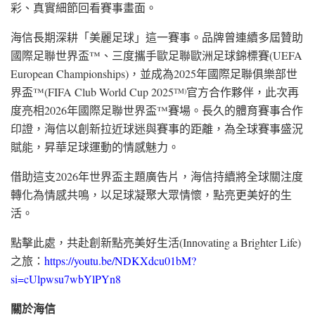
彩、真實細節回看賽事畫面。
海信長期深耕「美麗足球」這一賽事。品牌曾連續多屆贊助
國際足聯世界盃™、三度攜手歐足聯歐洲足球錦標賽(UEFA
European Championships)，並成為2025年國際足聯俱樂部世
界盃™(FIFA Club World Cup 2025
官方合作夥伴，此次再
TM)
度亮相2026年國際足聯世界盃™賽場。長久的體育賽事合作
印證，海信以創新拉近球迷與賽事的距離，為全球賽事盛況
賦能，昇華足球運動的情感魅力。
借助這支2026年世界盃主題廣告片，海信持續將全球關注度
轉化為情感共鳴，以足球凝聚大眾情懷，點亮更美好的生
活。
點擊此處，共赴創新點亮美好生活(Innovating a Brighter Life)
之旅：
https://youtu.be/NDKXdcu01bM?
si=cUlpwsu7wbYlPYn8
關於海信