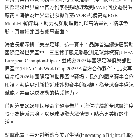
國際足聯世界盃™官方獨家視頻助理裁判(VAR)回放電視供
應商。海信為世界盃視頻操作室(VOR)配備高端RGB
MiniLED顯示屏，助力視頻助理裁判以高清畫質、精準色
彩、真實細節回看賽事畫面。
海信長期深耕「美麗足球」這一賽事。品牌曾連續多屆贊助
國際足聯世界盃™、三度攜手歐足聯歐洲足球錦標賽(UEFA
European Championships)，並成為2025年國際足聯俱樂部世
界盃™(FIFA Club World Cup 2025
官方合作夥伴，此次再
TM)
度亮相2026年國際足聯世界盃™賽場。長久的體育賽事合作
印證，海信以創新拉近球迷與賽事的距離，為全球賽事盛況
賦能，昇華足球運動的情感魅力。
借助這支2026年世界盃主題廣告片，海信持續將全球關注度
轉化為情感共鳴，以足球凝聚大眾情懷，點亮更美好的生
活。
點擊此處，共赴創新點亮美好生活(Innovating a Brighter Life)