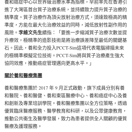
養和癌症中心以世界級治療水準為指標，早前率先在香港引
進了大灣區首台質子治療系統，並持續致力提升質子治療的
精準度。質子治療作為頂尖放射治療方式，須達致極高的精
準度，方能在最大化治療效益的同時，減低放射性副作用的
李維文先生
風險。
續指：「要進一步縮減質子治療次數並提
升療效，極精準的造影技術是將治療誤差降至最低的關鍵基
石。因此，養和全力投入PCCT-Sim這項代表電腦掃描未來
的極精準模擬定位技術。PCCT-Sim將與質子治療產生強大
協同效應，推動癌症管理邁向更高水平。」
關於養和醫療集團
養和醫療集團於 2017 年 9 月正式啟動，旗下成員分別有養
和醫院、養和醫健、養和東區醫療中心、養和癌症中心及養
和創新及專業培訓學院。養和醫療集團以全方位策略，透過
優質臨床醫療服務、醫學教育和科研，以及公眾健康教育，
推動公共衞生及醫學發展，致力為患者提供全人關顧的優質
醫療及護理服務。