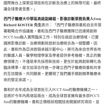
國際舞台上探索這項技術在診斷及治療上的無限可能，最終
讓全球患者受惠。」
西門子醫療大中華區高級副總裁、影像診斷業務負責人
Sven
Richard KOSTER
先生
表示：「西門子醫療與養和自去年簽
署戰略合作協議後，養和及西門子醫療團隊已迅速將創新
PCCT-Sim融入實際臨床工作，特別在癌症治療領域，已實
踐將影像診斷、治療規劃與放射治療統合為一個整體。因
此，養和作為亞洲首個卓越示範中心，將可為來自世界各地
的醫護人員、醫學物理學家及學者提供參考楷模。真正的醫
療領導力，不僅是率先採用新技術，更在於能將創新轉化為
臨床標準。是次加深合作進一步確立西門子醫療與養和共享
的互信關係、共同願景，更體現了我們攜手開創精準醫療未
來的堅定承諾。」
養和於去年成為全球首批引入PCCT-Sim的醫療機構之一，
並將於今年內再增設兩台，成為全球首家擁有最多部PCCT-
Sim的醫療機構。養和正積極就相關技術開展研究項目，並