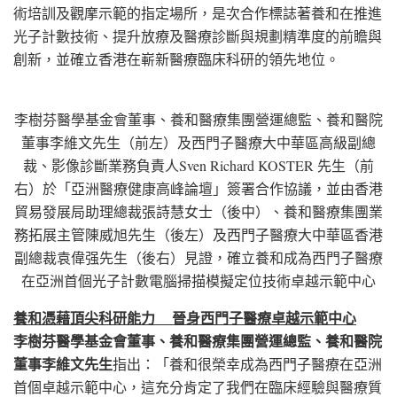
術培訓及觀摩示範的指定場所，是次合作標誌著養和在推進
光子計數技術、提升放療及醫療診斷與規劃精準度的前瞻與
創新，並確立香港在嶄新醫療臨床科研的領先地位。
李樹芬醫學基金會董事、養和醫療集團營運總監、養和醫院
董事李維文先生（前左）及西門子醫療大中華區高級副總
裁、影像診斷業務負責人Sven Richard KOSTER 先生（前
右）於「亞洲醫療健康高峰論壇」簽署合作協議，並由香港
貿易發展局助理總裁張詩慧女士（後中）、養和醫療集團業
務拓展主管陳威旭先生（後左）及西門子醫療大中華區香港
副總裁袁偉强先生（後右）見證，確立養和成為西門子醫療
在亞洲首個光子計數電腦掃描模擬定位技術卓越示範中心
養和憑藉頂尖科研能力
晉身西門子醫療卓越示範中心
李樹芬醫學基金會董事、養和醫療集團營運總監、養和醫院
董事李維文先生
指出：「養和很榮幸成為西門子醫療在亞洲
首個卓越示範中心，這充分肯定了我們在臨床經驗與醫療質