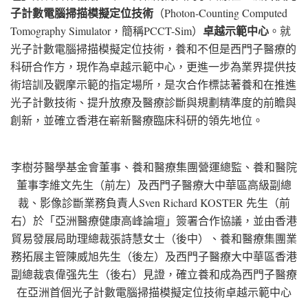
子計數電腦掃描模擬定位技術
（Photon-Counting Computed
卓越示範中心
Tomography Simulator，簡稱PCCT-Sim）
。就
光子計數電腦掃描模擬定位技術，養和不但是西門子醫療的
科研合作方，現作為卓越示範中心，更進一步為業界提供技
術培訓及觀摩示範的指定場所，是次合作標誌著養和在推進
光子計數技術、提升放療及醫療診斷與規劃精準度的前瞻與
創新，並確立香港在嶄新醫療臨床科研的領先地位。
李樹芬醫學基金會董事、養和醫療集團營運總監、養和醫院
董事李維文先生（前左）及西門子醫療大中華區高級副總
裁、影像診斷業務負責人Sven Richard KOSTER 先生（前
右）於「亞洲醫療健康高峰論壇」簽署合作協議，並由香港
貿易發展局助理總裁張詩慧女士（後中）、養和醫療集團業
務拓展主管陳威旭先生（後左）及西門子醫療大中華區香港
副總裁袁偉强先生（後右）見證，確立養和成為西門子醫療
在亞洲首個光子計數電腦掃描模擬定位技術卓越示範中心