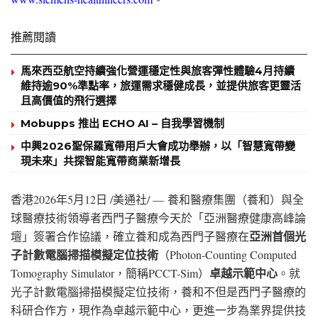
推薦閱讀
馬來西亞航空持續強化營運穩定性與旅客彈性體驗4月持續
維持逾90%準點率，旅運需求穩健成長，並提供旅客更靈活
且高價值的飛行選擇
Mobupps 推出 ECHO AI – 自我學習機制
中興2026聖保羅寬帶用戶大會成功舉辦，以「智慧寬帶變
現未來」共探智能寬帶商業新增長
香港
2026年5月12日
/美通社/ — 養和醫療集團（養和）與全
球醫療技術領導者西門子醫療今天於「亞洲醫療健康高峰論
亞洲首個光
壇」簽署合作協議，確立養和成為西門子醫療在
子計數電腦掃描模擬定位技術
（Photon-Counting Computed
卓越示範中心
Tomography Simulator，簡稱PCCT-Sim）
。就
光子計數電腦掃描模擬定位技術，養和不但是西門子醫療的
科研合作方，現作為卓越示範中心，更進一步為業界提供技