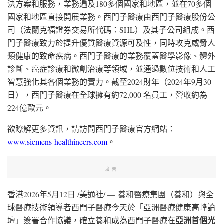
決方案和服務，業務遍及180多個國家和地區，並在70多個
國家和地區直接開展業務。西門子醫療由西門子醫療股份公
司（法蘭克福證券交易所代碼：SHL）及其子公司組成。西
門子醫療致力於提升優質醫療資源可及性，同時攻克威脅人
類健康的致命疾病。西門子醫療的業務覆蓋醫學影像、體外
診斷、癌症診療和微創治療等領域，並通過數位技術和人工
智慧強化其各個業務的實力。截至2024財年（2024年9月30
日），西門子醫療在全球擁有約72,000 名員工，營收約為
224億歐元。
欲瞭解更多資訊，請訪問西門子醫療官方網站：
www.siemens-healthineers.com
。
廣告
香港
2026年5月12日
/美通社/ — 養和醫療集團（養和）與全
球醫療技術領導者西門子醫療今天於「亞洲醫療健康高峰論
亞洲首個光
壇」簽署合作協議，確立養和成為西門子醫療在