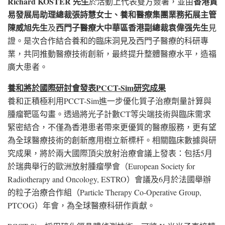
Richard KOSTER
先生
香港貿
於活動上代表雙方簽署，並由
易發展局助理總裁張詩慧女士、養和醫療集團業務拓展主管
陳威旭先生
西門子醫療大中華區香港副總裁袁偉强先生
及
見
證。是次合作結合養和的臨床洞見及西門子醫療的科研專
業，共同推動醫療技術創新，最終提升整體醫療水平，造福
廣大患者。
養和將於國際研討會發表
PCCT-Sim
研究成果
養和正積極利用PCCT-Sim進一步優化質子治療劑量計算與
腫瘤靶區勾畫。透過將光子計數CT等尖端技術與臨床需求
緊密結合，不僅為香港患者帶來更優質的醫療服務，更有望
為全球醫療技術的創新應用樹立新標杆。相關臨床數據與研
究成果，將於兩大國際頂尖放射治療會議上發表：包括5月
於瑞典舉行的歐洲放射腫瘤學會（European Society for
Radiotherapy and Oncology, ESTRO）會議及6月於法國舉辦
的粒子治療合作組（Particle Therapy Co-Operative Group,
PTCOG）年會，為全球醫療科研作貢獻。