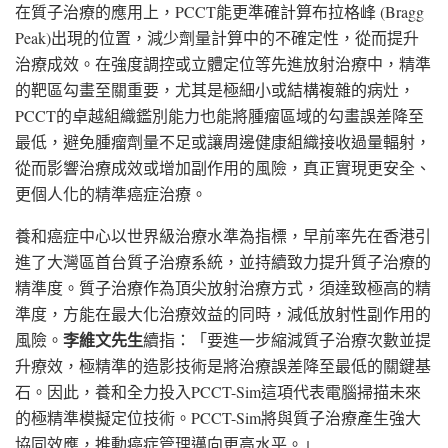
在質子治療的應用上，PCCT能更準確計算布拉格峰 (Bragg
Peak)出現的位置，減少劑量計算中的不確定性，從而提升
治療成效。在強度調控或立體定位等先進放射治療中，精準
的靶區勾畫至關重要，尤其是極細小或結構複雜的病灶，
PCCT的卓越組織鑑別能力也能將腫瘤區域的勾畫誤差降至
最低，避免腫瘤劑量不足或讓周邊健康組織接收過量輻射，
從而影響治療成效或增加副作用的風險，真正實現更安全、
更個人化的精準癌症治療。
養和癌症中心以世界級治療水準為指標，早前率先在香港引
進了大灣區首台質子治療系統，並持續致力提升質子治療的
精準度。質子治療作為頂尖放射治療方式，須達致極高的精
準度，方能在最大化治療效益的同時，減低放射性副作用的
李維文先生
風險。
續指：「要進一步縮減質子治療次數並提
升療效，極精準的造影技術是將治療誤差降至最低的關鍵基
石。因此，養和全力投入PCCT-Sim這項代表電腦掃描未來
的極精準模擬定位技術。PCCT-Sim將與質子治療產生強大
協同效應，推動癌症管理邁向更高水平。」