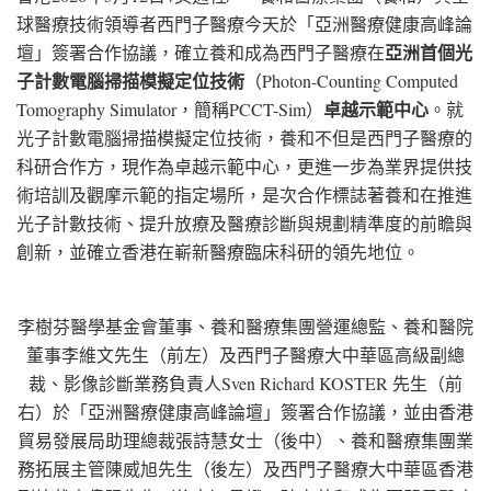
球醫療技術領導者西門子醫療今天於「亞洲醫療健康高峰論
亞洲首個光
壇」簽署合作協議，確立養和成為西門子醫療在
子計數電腦掃描模擬定位技術
（Photon-Counting Computed
卓越示範中心
Tomography Simulator，簡稱PCCT-Sim）
。就
光子計數電腦掃描模擬定位技術，養和不但是西門子醫療的
科研合作方，現作為卓越示範中心，更進一步為業界提供技
術培訓及觀摩示範的指定場所，是次合作標誌著養和在推進
光子計數技術、提升放療及醫療診斷與規劃精準度的前瞻與
創新，並確立香港在嶄新醫療臨床科研的領先地位。
李樹芬醫學基金會董事、養和醫療集團營運總監、養和醫院
董事李維文先生（前左）及西門子醫療大中華區高級副總
裁、影像診斷業務負責人Sven Richard KOSTER 先生（前
右）於「亞洲醫療健康高峰論壇」簽署合作協議，並由香港
貿易發展局助理總裁張詩慧女士（後中）、養和醫療集團業
務拓展主管陳威旭先生（後左）及西門子醫療大中華區香港