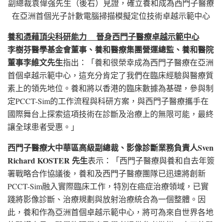
副總裁袁偉强先生（後右）見證，確立養和成為西門子醫療
在亞洲首個光子計數電腦掃描模擬定位技術卓越示範中心
養和憑藉頂尖科研能力
晉身西門子醫療卓越示範中心
李樹芬醫學基金會董事、養和醫療集團營運總監、養和醫院
董事李維文先生
指出：「養和很榮幸成為西門子醫療在亞洲
首個卓越示範中心，這充分肯定了我們在臨床經驗與醫療質
素上的領先地位。養和將以香港的臨床數據為基礎，參與制
定PCCT-Sim的工作流程與科研方案，與西門子醫療攜手在
國際舞台上探索這項技術在診斷及治療上的無限可能，最終
讓全球患者受惠。」
西門子醫療大中華區高級副總裁、影像診斷業務負責人
Sven
Richard KOSTER
先生
表示：「西門子醫療與養和自去年簽
署戰略合作協議後，養和及西門子醫療團隊已迅速將創新
PCCT-Sim融入實際臨床工作，特別在癌症治療領域，已實
踐將影像診斷、治療規劃與放射治療統合為一個整體。因
此，養和作為亞洲首個卓越示範中心，將可為來自世界各地