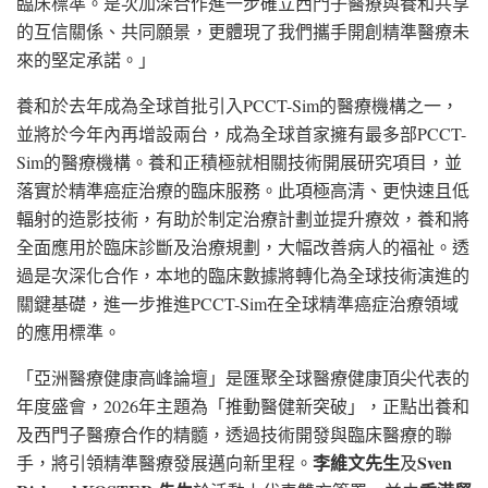
臨床標準。是次加深合作進一步確立西門子醫療與養和共享
的互信關係、共同願景，更體現了我們攜手開創精準醫療未
來的堅定承諾。」
養和於去年成為全球首批引入PCCT-Sim的醫療機構之一，
並將於今年內再增設兩台，成為全球首家擁有最多部PCCT-
Sim的醫療機構。養和正積極就相關技術開展研究項目，並
落實於精準癌症治療的臨床服務。此項極高清、更快速且低
輻射的造影技術，有助於制定治療計劃並提升療效，養和將
全面應用於臨床診斷及治療規劃，大幅改善病人的福祉。透
過是次深化合作，本地的臨床數據將轉化為全球技術演進的
關鍵基礎，進一步推進PCCT-Sim在全球精準癌症治療領域
的應用標準。
「亞洲醫療健康高峰論壇」是匯聚全球醫療健康頂尖代表的
年度盛會，2026年主題為「推動醫健新突破」，正點出養和
及西門子醫療合作的精髓，透過技術開發與臨床醫療的聯
李維文先生
Sven
手，將引領精準醫療發展邁向新里程。
及