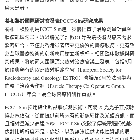
廣大患者。
養和將於國際研討會發表
PCCT-Sim
研究成果
養和正積極利用PCCT-Sim進一步優化質子治療劑量計算與
腫瘤靶區勾畫。透過將光子計數CT等尖端技術與臨床需求
緊密結合，不僅為香港患者帶來更優質的醫療服務，更有望
為全球醫療技術的創新應用樹立新標杆。相關臨床數據與研
究成果，將於兩大國際頂尖放射治療會議上發表：包括5月
於瑞典舉行的歐洲放射腫瘤學會（European Society for
Radiotherapy and Oncology, ESTRO）會議及6月於法國舉辦
的粒子治療合作組（Particle Therapy Co-Operative Group,
PTCOG）年會，為全球醫療科研作貢獻。
PCCT-Sim 採用碲化鎘晶體偵測技術，可將 X 光光子直接轉
換為電信號，從而提供前所未有的影像細節及光譜資訊，而
且輻射量減少高達 70%。PCCT-Sim突破了傳統電腦掃描影
像對比解析度不足、偽影，以及無法提供功能性資訊的局
限，憑藉優越的空間與對比解析度，能產出超高清晰度的影