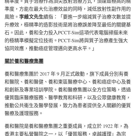
精準度。質子治療作為頂尖放射治療方式，須達致極高的精
準度，方能在最大化治療效益的同時，減低放射性副作用的
李維文先生
風險。
續指：「要進一步縮減質子治療次數並提
升療效，極精準的造影技術是將治療誤差降至最低的關鍵基
石。因此，養和全力投入PCCT-Sim這項代表電腦掃描未來
的極精準模擬定位技術。PCCT-Sim將與質子治療產生強大
協同效應，推動癌症管理邁向更高水平。」
關於養和醫療集團
養和醫療集團於 2017 年 9 月正式啟動，旗下成員分別有養
和醫院、養和醫健、養和東區醫療中心、養和癌症中心及養
和創新及專業培訓學院。養和醫療集團以全方位策略，透過
優質臨床醫療服務、醫學教育和科研，以及公眾健康教育，
推動公共衞生及醫學發展，致力為患者提供全人關顧的優質
醫療及護理服務。
養和醫院是養和醫療集團之重要成員，成立於 1922 年，為
香港主要私營醫院之一，以「優質服務‧卓越護理」為宗