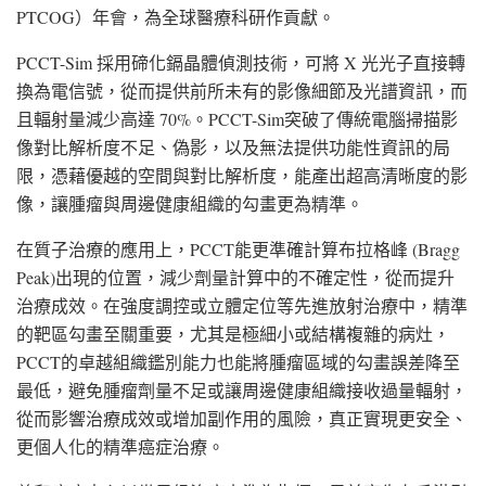
PTCOG）年會，為全球醫療科研作貢獻。
PCCT-Sim 採用碲化鎘晶體偵測技術，可將 X 光光子直接轉
換為電信號，從而提供前所未有的影像細節及光譜資訊，而
且輻射量減少高達 70%。PCCT-Sim突破了傳統電腦掃描影
像對比解析度不足、偽影，以及無法提供功能性資訊的局
限，憑藉優越的空間與對比解析度，能產出超高清晰度的影
像，讓腫瘤與周邊健康組織的勾畫更為精準。
在質子治療的應用上，PCCT能更準確計算布拉格峰 (Bragg
Peak)出現的位置，減少劑量計算中的不確定性，從而提升
治療成效。在強度調控或立體定位等先進放射治療中，精準
的靶區勾畫至關重要，尤其是極細小或結構複雜的病灶，
PCCT的卓越組織鑑別能力也能將腫瘤區域的勾畫誤差降至
最低，避免腫瘤劑量不足或讓周邊健康組織接收過量輻射，
從而影響治療成效或增加副作用的風險，真正實現更安全、
更個人化的精準癌症治療。