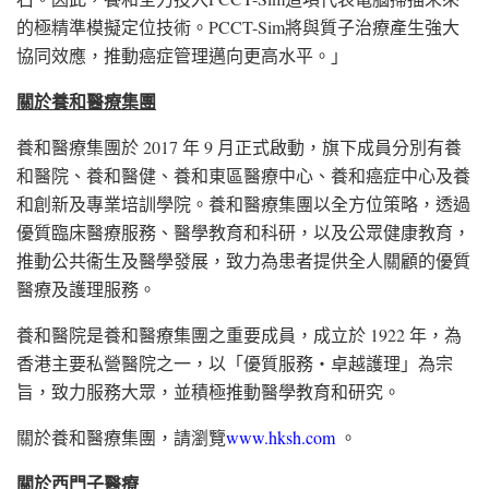
的極精準模擬定位技術。PCCT-Sim將與質子治療產生強大
協同效應，推動癌症管理邁向更高水平。」
關於養和醫療集團
養和醫療集團於 2017 年 9 月正式啟動，旗下成員分別有養
和醫院、養和醫健、養和東區醫療中心、養和癌症中心及養
和創新及專業培訓學院。養和醫療集團以全方位策略，透過
優質臨床醫療服務、醫學教育和科研，以及公眾健康教育，
推動公共衞生及醫學發展，致力為患者提供全人關顧的優質
醫療及護理服務。
養和醫院是養和醫療集團之重要成員，成立於 1922 年，為
香港主要私營醫院之一，以「優質服務‧卓越護理」為宗
旨，致力服務大眾，並積極推動醫學教育和研究。
關於養和醫療集團，請瀏覽
www.hksh.com
。
關於西門子醫療