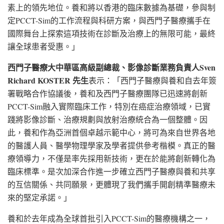
素上的領先地位。養和將以香港的臨床數據為基礎，參與制
定PCCT-Sim的工作流程與科研方案，與西門子醫療攜手在
國際舞台上探索這項技術在診斷及治療上的無限可能，最終
讓全球患者受惠。」
西門子醫療大中華區高級副總裁、影像診斷業務負責人
Sven
Richard KOSTER
先生
表示：「西門子醫療與養和自去年簽
署戰略合作協議後，養和及西門子醫療團隊已迅速將創新
PCCT-Sim融入實際臨床工作，特別在癌症治療領域，已實
踐將影像診斷、治療規劃與放射治療統合為一個整體。因
此，養和作為亞洲首個卓越示範中心，將可為來自世界各地
的醫護人員、醫學物理學家及學者提供參考楷模。真正的醫
療領導力，不僅是率先採用新技術，更在於能將創新轉化為
臨床標準。是次加深合作進一步確立西門子醫療與養和共享
的互信關係、共同願景，更體現了我們攜手開創精準醫療未
來的堅定承諾。」
養和於去年成為全球首批引入PCCT-Sim的醫療機構之一，