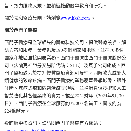
旨，致力服務大眾，並積極推動醫學教育和研究。
關於養和醫療集團，請瀏覽
www.hksh.com
。
關於西門子醫療
西門子醫療是全球領先的醫療科技公司，提供醫療設備、解
決方案和服務，業務遍及180多個國家和地區，並在70多個
國家和地區直接開展業務。西門子醫療由西門子醫療股份公
司（法蘭克福證券交易所代碼：SHL）及其子公司組成。西
門子醫療致力於提升優質醫療資源可及性，同時攻克威脅人
類健康的致命疾病。西門子醫療的業務覆蓋醫學影像、體外
診斷、癌症診療和微創治療等領域，並通過數位技術和人工
智慧強化其各個業務的實力。截至2024財年（2024年9月30
日），西門子醫療在全球擁有約72,000 名員工，營收約為
224億歐元。
欲瞭解更多資訊，請訪問西門子醫療官方網站：
www.siemens-healthineers.com
。