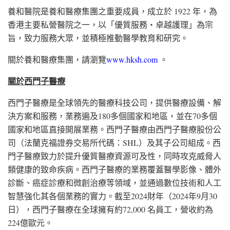
養和醫院是養和醫療集團之重要成員，成立於 1922 年，為
香港主要私營醫院之一，以「優質服務‧卓越護理」為宗
旨，致力服務大眾，並積極推動醫學教育和研究。
關於養和醫療集團，請瀏覽
www.hksh.com
。
關於西門子醫療
西門子醫療是全球領先的醫療科技公司，提供醫療設備、解
決方案和服務，業務遍及180多個國家和地區，並在70多個
國家和地區直接開展業務。西門子醫療由西門子醫療股份公
司（法蘭克福證券交易所代碼：SHL）及其子公司組成。西
門子醫療致力於提升優質醫療資源可及性，同時攻克威脅人
類健康的致命疾病。西門子醫療的業務覆蓋醫學影像、體外
診斷、癌症診療和微創治療等領域，並通過數位技術和人工
智慧強化其各個業務的實力。截至2024財年（2024年9月30
日），西門子醫療在全球擁有約72,000 名員工，營收約為
224億歐元。