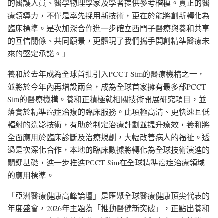
的醫護人員、醫學物理學家及學者提供參考楷模。真正的醫
療領導力，不僅是率先採用新技術，更在於能將創新轉化為
臨床標準。是次加深合作進一步確立西門子醫療與養和共享
的互信關係、共同願景，更體現了我們攜手開創精準醫療未
來的堅定承諾。」
養和於去年成為全球首批引入PCCT-Sim的醫療機構之一，
並將於今年內再增設兩台，成為全球首家擁有最多部PCCT-
Sim的醫療機構。養和正積極就相關技術開展研究項目，並
落實於精準癌症治療的臨床服務。此項極高清、更快速且低
輻射的造影技術，有助於制定治療計劃並提升療效，養和將
全面應用於臨床診斷及治療規劃，大幅改善病人的福祉。透
過是次深化合作，本地的臨床數據將轉化為全球技術演進的
關鍵基礎，進一步推進PCCT-Sim在全球精準癌症治療領域
的應用標準。
「亞洲醫療健康高峰論壇」是匯聚全球醫療健康頂尖代表的
年度盛會，2026年主題為「推動醫健新突破」，正點出養和