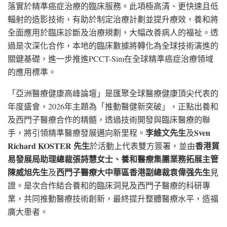
落實於精準癌症治療的臨床服務。此項極高清、更快速且低
輻射的造影技術，有助於制定治療計劃並提升療效，養和將
全面應用於臨床診斷及治療規劃，大幅改善病人的福祉。透
過是次深化合作，本地的臨床數據將轉化為全球技術演進的
關鍵基礎，進一步推進PCCT-Sim在全球精準癌症治療領域
的應用標準。
「亞洲醫療健康高峰論壇」是匯聚全球醫療健康頂尖代表的
年度盛會，2026年主題為「推動醫健新突破」，正點出養和
及西門子醫療合作的精髓，透過技術開發與臨床醫療的聯
李維文先生
Sven
手，將引領精準醫療發展邁向新里程。
及
Richard KOSTER
先生
香港貿
於活動上代表雙方簽署，並由
易發展局助理總裁張詩慧女士、養和醫療集團業務拓展主管
陳威旭先生
西門子醫療大中華區香港副總裁袁偉强先生
及
見
證。是次合作結合養和的臨床洞見及西門子醫療的科研專
業，共同推動醫療技術創新，最終提升整體醫療水平，造福
廣大患者。