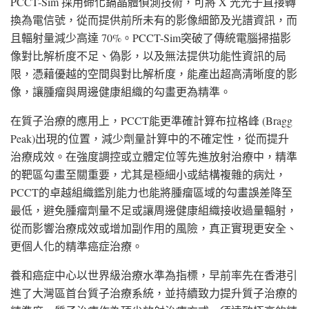
PCCT-Sim 採用碲化鎘晶體偵測技術，可將 X 光光子直接轉
換為電信號，從而提供前所未有的影像細節及光譜資訊，而
且輻射量減少高達 70%。PCCT-Sim突破了傳統電腦掃描影
像對比解析度不足、偽影，以及無法提供功能性資訊的局
限，憑藉優越的空間與對比解析度，能產出超高清晰度的影
像，讓腫瘤與周邊健康組織的勾畫更為精準。
在質子治療的應用上，PCCT能更準確計算布拉格峰 (Bragg
Peak)出現的位置，減少劑量計算中的不確定性，從而提升
治療成效。在強度調控或立體定位等先進放射治療中，精準
的靶區勾畫至關重要，尤其是極細小或結構複雜的病灶，
PCCT的卓越組織鑑別能力也能將腫瘤區域的勾畫誤差降至
最低，避免腫瘤劑量不足或讓周邊健康組織接收過量輻射，
從而影響治療成效或增加副作用的風險，真正實現更安全、
更個人化的精準癌症治療。
養和癌症中心以世界級治療水準為指標，早前率先在香港引
進了大灣區首台質子治療系統，並持續致力提升質子治療的