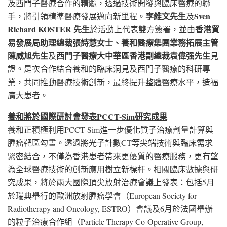
及西門子醫療合作的精髓，透過技術開發與臨床醫療的聯
李維文先生
Sven
手，將引領精準醫療發展邁向新里程。
及
Richard KOSTER
先生
香港貿
於活動上代表雙方簽署，並由
易發展局助理總裁張詩慧女士、養和醫療集團業務拓展主管
陳威旭先生
西門子醫療大中華區香港副總裁袁偉强先生
及
見
證。是次合作結合養和的臨床洞見及西門子醫療的科研專
業，共同推動醫療技術創新，最終提升整體醫療水平，造福
廣大患者。
養和將於國際研討會發表
PCCT-Sim
研究成果
養和正積極利用PCCT-Sim進一步優化質子治療劑量計算與
腫瘤靶區勾畫。透過將光子計數CT等尖端技術與臨床需求
緊密結合，不僅為香港患者帶來更優質的醫療服務，更有望
為全球醫療技術的創新應用樹立新標杆。相關臨床數據與研
究成果，將於兩大國際頂尖放射治療會議上發表：包括5月
於瑞典舉行的歐洲放射腫瘤學會（European Society for
Radiotherapy and Oncology, ESTRO）會議及6月於法國舉辦
的粒子治療合作組（Particle Therapy Co-Operative Group,