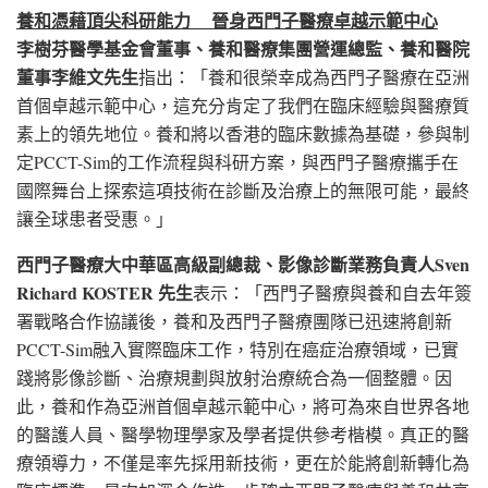
養和憑藉頂尖科研能力
晉身西門子醫療卓越示範中心
李樹芬醫學基金會董事、養和醫療集團營運總監、養和醫院
董事李維文先生
指出：「養和很榮幸成為西門子醫療在亞洲
首個卓越示範中心，這充分肯定了我們在臨床經驗與醫療質
素上的領先地位。養和將以香港的臨床數據為基礎，參與制
定PCCT-Sim的工作流程與科研方案，與西門子醫療攜手在
國際舞台上探索這項技術在診斷及治療上的無限可能，最終
讓全球患者受惠。」
西門子醫療大中華區高級副總裁、影像診斷業務負責人
Sven
Richard KOSTER
先生
表示：「西門子醫療與養和自去年簽
署戰略合作協議後，養和及西門子醫療團隊已迅速將創新
PCCT-Sim融入實際臨床工作，特別在癌症治療領域，已實
踐將影像診斷、治療規劃與放射治療統合為一個整體。因
此，養和作為亞洲首個卓越示範中心，將可為來自世界各地
的醫護人員、醫學物理學家及學者提供參考楷模。真正的醫
療領導力，不僅是率先採用新技術，更在於能將創新轉化為