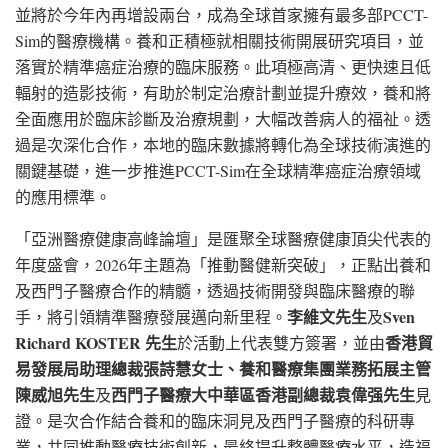
並將於今年內再增設兩台，成為全球首家擁有最多部PCCT-
Sim的醫療機構。養和正積極就相關技術開展研究項目，並
落實於精準癌症治療的臨床服務。此項極高清、更快速且低
輻射的造影技術，有助於制定治療計劃並提升療效，養和將
全面應用於臨床診斷及治療規劃，大幅改善病人的福祉。透
過是次深化合作，本地的臨床數據將轉化為全球技術演進的
關鍵基礎，進一步推進PCCT-Sim在全球精準癌症治療領域
的應用標準。
「亞洲醫療健康高峰論壇」是匯聚全球醫療健康頂尖代表的
年度盛會，2026年主題為「推動醫健新突破」，正點出養和
及西門子醫療合作的精髓，透過技術開發與臨床醫療的聯
李維文先生
Sven
手，將引領精準醫療發展邁向新里程。
及
Richard KOSTER
先生
香港貿
於活動上代表雙方簽署，並由
易發展局助理總裁張詩慧女士、養和醫療集團業務拓展主管
陳威旭先生
西門子醫療大中華區香港副總裁袁偉强先生
及
見
證。是次合作結合養和的臨床洞見及西門子醫療的科研專
業，共同推動醫療技術創新，最終提升整體醫療水平，造福