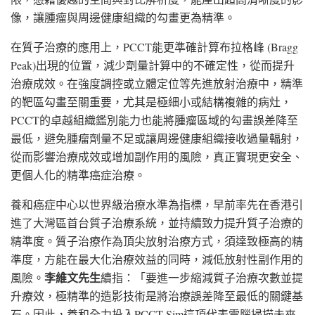
像，讓腫瘤與周邊健康組織的勾畫更為精準。
在質子治療的應用上，PCCT能更準確計算布拉格峰 (Bragg
Peak)出現的位置，減少劑量計算中的不確定性，從而提升
治療成效。在強度調控或立體定位等先進放射治療中，精準
的靶區勾畫至關重要，尤其是極細小或結構複雜的病灶，
PCCT的卓越組織鑑別能力也能將腫瘤區域的勾畫誤差降至
最低，避免腫瘤劑量不足或讓周邊健康組織接收過量輻射，
從而影響治療成效或增加副作用的風險，真正實現更安全、
更個人化的精準癌症治療。
養和癌症中心以世界級治療水準為指標，早前率先在香港引
進了大灣區首台質子治療系統，並持續致力提升質子治療的
精準度。質子治療作為頂尖放射治療方式，須達致極高的精
準度，方能在最大化治療效益的同時，減低放射性副作用的
李維文先生
風險。
續指：「要進一步縮減質子治療次數並提
升療效，極精準的造影技術是將治療誤差降至最低的關鍵基
石。因此，養和全力投入PCCT-Sim這項代表電腦掃描未來