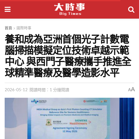
首頁
國際時事
養和成為亞洲首個光子計數電
腦掃描模擬定位技術卓越示範
中心 與西門子醫療攜手推進全
球精準醫療及醫學造影水平
A
2026-05-12
閱讀時間：1 分鐘閱讀
A