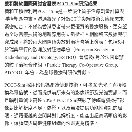
養和將於國際研討會發表
PCCT-Sim
研究成果
養和正積極利用PCCT-Sim進一步優化質子治療劑量計算與
腫瘤靶區勾畫。透過將光子計數CT等尖端技術與臨床需求
緊密結合，不僅為香港患者帶來更優質的醫療服務，更有望
為全球醫療技術的創新應用樹立新標杆。相關臨床數據與研
究成果，將於兩大國際頂尖放射治療會議上發表：包括5月
於瑞典舉行的歐洲放射腫瘤學會（European Society for
Radiotherapy and Oncology, ESTRO）會議及6月於法國舉辦
的粒子治療合作組（Particle Therapy Co-Operative Group,
PTCOG）年會，為全球醫療科研作貢獻。
PCCT-Sim 採用碲化鎘晶體偵測技術，可將 X 光光子直接轉
換為電信號，從而提供前所未有的影像細節及光譜資訊，而
且輻射量減少高達 70%。PCCT-Sim突破了傳統電腦掃描影
像對比解析度不足、偽影，以及無法提供功能性資訊的局
限，憑藉優越的空間與對比解析度，能產出超高清晰度的影
像，讓腫瘤與周邊健康組織的勾畫更為精準。