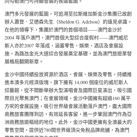
同勾勒澳門可持續發展的長遠藍圖。
澳門多元發展的藍圖，可追溯至拉斯維加斯金沙集團已故創
辦人蕭登．艾德森先生（Sheldon G. Adelson）的遠見卓識。
在他的領導下，集團於澳門的首個項目——澳門金沙於
2004 年落戶澳門，澳門首個大型綜合度假村——澳門威尼
斯人亦於2007 年落成，涵蓋零售、娛樂、酒店及會展設
施，為路氹金光大道綜合發展奠定基礎，並為澳門旅遊業發
展格局翻開新章。
金沙中國持續投放資源於酒店、會展、娛樂及零售，持續推
進本澳多元經濟版塊，旗下擁有 14,000 個座位的威尼斯人
綜藝館，從不間斷舉辦大型演唱會及國際巨星演出，吸引國
際目光聚焦澳門；在會展領域，金沙中國擁有超過160 萬平
方呎的會展設施，吸引世界級會展活動落戶澳門，龐大國際
商務旅客團隊到訪，有效延長客留，進一步鞏固澳門作為亞
洲商務旅遊樞紐的地位。此外，金沙中國更擁有全澳最大的
零售空間，提供近780間世界級頂尖免稅品牌商舖，為澳門