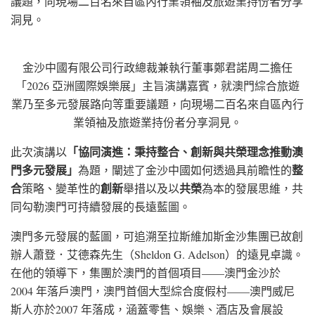
議題，向現場二百名來自區內行業領袖及旅遊業持份者分享
洞見。
金沙中國有限公司行政總裁兼執行董事鄭君諾周二擔任
「2026 亞洲國際娛樂展」主旨演講嘉賓，就澳門綜合旅遊
業乃至多元發展路向等重要議題，向現場二百名來自區內行
業領袖及旅遊業持份者分享洞見。
「協同演進：秉持整合、創新與共榮理念推動澳
此次演講以
門多元發展」
整
為題，闡述了金沙中國如何透過具前瞻性的
合
創新
共榮
策略、變革性的
舉措以及以
為本的發展思維，共
同勾勒澳門可持續發展的長遠藍圖。
澳門多元發展的藍圖，可追溯至拉斯維加斯金沙集團已故創
辦人蕭登．艾德森先生（Sheldon G. Adelson）的遠見卓識。
在他的領導下，集團於澳門的首個項目——澳門金沙於
2004 年落戶澳門，澳門首個大型綜合度假村——澳門威尼
斯人亦於2007 年落成，涵蓋零售、娛樂、酒店及會展設