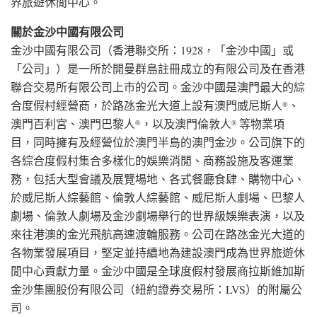
界旅遊休閒中心。
關於金沙中國有限公司
金沙中國有限公司（香港聯交所：1928，「金沙中國」或
「公司」）是一所於開曼群島註冊成立的有限公司及在香港
聯合交易所有限公司上市的公司。金沙中國是澳門最大的綜
合度假村經營商，於路氹金光大道上設有澳門威尼斯人
、
®
澳門百利宮、澳門巴黎人
，以及澳門倫敦人
等物業項
®
®
目，同時擁有及經營位於澳門半島的澳門金沙。公司旗下的
各綜合度假村集合多樣化的娛樂消閒、商務設施及客運業
務，包括大型會議及展覽場地、各式餐廳食肆、購物中心、
於威尼斯人綜藝館、倫敦人綜藝館、威尼斯人劇場、巴黎人
劇場、倫敦人劇場及金沙劇場舉行的世界級娛樂表演，以及
來往港澳的金光飛航高速渡輪服務。公司在路氹金光大道的
各物業發展項目，堅定並持續地為建設澳門成為世界旅遊休
閒中心貢獻力量。金沙中國是全球度假村發展商拉斯維加斯
金沙集團股份有限公司（紐約證券交易所：LVS）的附屬公
司。