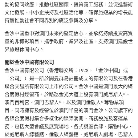
動的協同效應，推動社區關懷、提質義工服務，並促進藝術
文化發展、中小企扶持及社區活化等，確保旅遊業的增長能
持續推動社會不同界別的廣泛參與及分享。
金沙中國重申對澳門未來的堅定信心，並承諾持續投資高質
量的非博彩項目，攜手政府、業界及社區，支持澳門建設世
界旅遊休閒中心。
關於金沙中國有限公司
金沙中國有限公司（香港聯交所：1928，「金沙中國」或
「公司」）是一所於開曼群島註冊成立的有限公司及在香港
聯合交易所有限公司上市的公司。金沙中國是澳門最大的綜
合度假村經營商，於路氹金光大道上設有澳門威尼斯人
、
®
澳門百利宮、澳門巴黎人
，以及澳門倫敦人
等物業項
®
®
目，同時擁有及經營位於澳門半島的澳門金沙。公司旗下的
各綜合度假村集合多樣化的娛樂消閒、商務設施及客運業
務，包括大型會議及展覽場地、各式餐廳食肆、購物中心、
於威尼斯人綜藝館、倫敦人綜藝館、威尼斯人劇場、巴黎人