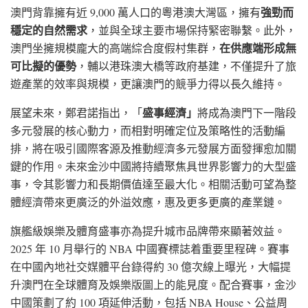
強勁而
澳門背靠擁有近 9,000 萬人口的粵港澳大灣區，擁有
穩定的自然需求
，並與全球主要市場保持緊密聯繫。此外，
在供應端形成無
澳門坐擁規模龐大的高端綜合度假村集群，
可比擬的優勢
，輔以港珠澳大橋等政府基建，不僅提升了旅
遊產業的效率與規模，更讓澳門的競爭力得以長久維持。
盛事經濟」
展望未來，鄭君諾指出，「
將成為澳門下一階段
多元發展的核心動力，而相對明確定位及策略性的活動編
排，將在吸引國際客源及推動經濟多元發展方面發揮愈加關
鍵的作用。未來金沙中國將持續聚焦具世界影響力的大型盛
事，令其影響力和長期價值達至最大化。相關活動可望為整
體經濟帶來更廣泛的外溢效應，惠及更多更廣的產業鏈。
旗艦級娛樂及體育盛事亦為提升城市品牌帶來顯著效益。
2025 年 10 月舉行的 NBA 中國賽標誌着重要里程碑。賽事
在中國內地社交媒體平台錄得約 30 億次線上曝光，大幅提
升澳門在全球體育及娛樂版圖上的能見度。配合賽事，金沙
中國策劃了約 100 項延伸活動，包括 NBA House、公益周