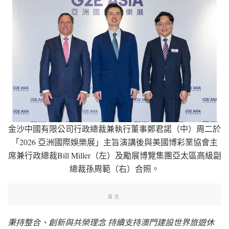
金沙中國有限公司行政總裁兼執行董事鄭君諾（中）周二於
「2026 亞洲國際娛樂展」主旨演講後與美國博彩業協會主
席兼行政總裁Bill Miller（左）及勵展博覽集團亞太區高級副
總裁孫周範（右）合照。
廣告
秉持整合、創新與共榮理念 持續支持澳門建設世界旅遊休