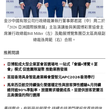
金沙中國有限公司行政總裁兼執行董事鄭君諾（中）周二於
「2026 亞洲國際娛樂展」主旨演講後與美國博彩業協會主
席兼行政總裁Bill Miller（左）及勵展博覽集團亞太區高級副
總裁孫周範（右）合照。
推薦閱讀
亞博館成大型企業宴會首選場地 一站式「會議+博覽＋宴
會」模式 促進團隊凝聚 推動業務發展
首屆香港具身智能產業峰會暨智元APC2026香港舉行
馬來西亞航空持續強化營運穩定性與旅客彈性體驗4月持續
維持逾90%準點率，旅運需求穩健成長，並提供旅客更靈活
且高價值的飛行選擇
秉持整合、創新與共榮理念 持續支持澳門建設世界旅遊休