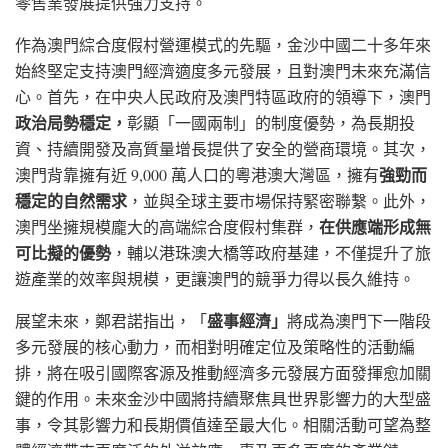
零售業發展提供強力支持。
作為澳門綜合度假村營運模式的先驅，金沙中國二十多年來
始終堅定支持澳門經濟適度多元發展，且對澳門未來充滿信
心。首先，在中央人民政府及澳門特區政府的領導下，澳門
政治局勢穩定，
彰顯「一國兩制」的制度優勢，為長期投
資、持續開發及高質量增長提供了安全的營商環境。其次，
強勁而
澳門背靠擁有近 9,000 萬人口的粵港澳大灣區，擁有
穩定的自然需求
，並與全球主要市場保持緊密聯繫。此外，
在供應端形成無
澳門坐擁規模龐大的高端綜合度假村集群，
可比擬的優勢
，輔以港珠澳大橋等政府基建，不僅提升了旅
遊產業的效率與規模，更讓澳門的競爭力得以長久維持。
盛事經濟」
展望未來，鄭君諾指出，「
將成為澳門下一階段
多元發展的核心動力，而相對明確定位及策略性的活動編
排，將在吸引國際客源及推動經濟多元發展方面發揮愈加關
鍵的作用。未來金沙中國將持續聚焦具世界影響力的大型盛
事，令其影響力和長期價值達至最大化。相關活動可望為整