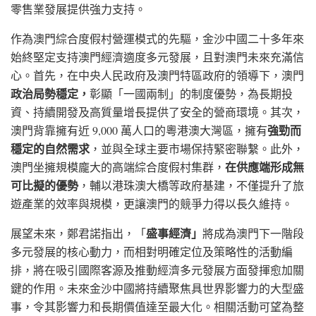
零售業發展提供強力支持。
作為澳門綜合度假村營運模式的先驅，金沙中國二十多年來
始終堅定支持澳門經濟適度多元發展，且對澳門未來充滿信
心。首先，在中央人民政府及澳門特區政府的領導下，澳門
政治局勢穩定，
彰顯「一國兩制」的制度優勢，為長期投
資、持續開發及高質量增長提供了安全的營商環境。其次，
強勁而
澳門背靠擁有近 9,000 萬人口的粵港澳大灣區，擁有
穩定的自然需求
，並與全球主要市場保持緊密聯繫。此外，
在供應端形成無
澳門坐擁規模龐大的高端綜合度假村集群，
可比擬的優勢
，輔以港珠澳大橋等政府基建，不僅提升了旅
遊產業的效率與規模，更讓澳門的競爭力得以長久維持。
盛事經濟」
展望未來，鄭君諾指出，「
將成為澳門下一階段
多元發展的核心動力，而相對明確定位及策略性的活動編
排，將在吸引國際客源及推動經濟多元發展方面發揮愈加關
鍵的作用。未來金沙中國將持續聚焦具世界影響力的大型盛
事，令其影響力和長期價值達至最大化。相關活動可望為整