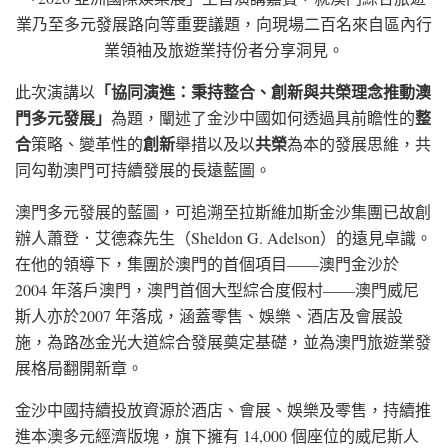
業乃至多元發展路向等重要議題，向現場二百名來自區內行
業領袖及旅遊業持份者分享洞見。
「協同演進：秉持整合、創新與共榮理念推動澳
此次演講以
門多元發展」
整
為題，闡述了金沙中國如何透過具前瞻性的
合
創新
共榮
策略、變革性的
舉措以及以
為本的發展思維，共
同勾勒澳門可持續發展的長遠藍圖。
澳門多元發展的藍圖，可追溯至拉斯維加斯金沙集團已故創
辦人蕭登．艾德森先生（Sheldon G. Adelson）的遠見卓識。
在他的領導下，集團於澳門的首個項目——澳門金沙於
2004 年落戶澳門，澳門首個大型綜合度假村——澳門威尼
斯人亦於2007 年落成，涵蓋零售、娛樂、酒店及會展設
施，為路氹金光大道綜合發展奠定基礎，並為澳門旅遊業發
展格局翻開新章。
金沙中國持續投放資源於酒店、會展、娛樂及零售，持續推
進本澳多元經濟版塊，旗下擁有 14,000 個座位的威尼斯人