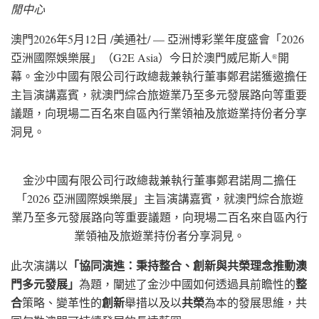
閒中心
澳門
2026年5月12日
/美通社/ — 亞洲博彩業年度盛會「2026
亞洲國際娛樂展」（G2E Asia）今日於澳門威尼斯人
開
®
幕。金沙中國有限公司行政總裁兼執行董事鄭君諾獲邀擔任
主旨演講嘉賓，就澳門綜合旅遊業乃至多元發展路向等重要
議題，向現場二百名來自區內行業領袖及旅遊業持份者分享
洞見。
金沙中國有限公司行政總裁兼執行董事鄭君諾周二擔任
「2026 亞洲國際娛樂展」主旨演講嘉賓，就澳門綜合旅遊
業乃至多元發展路向等重要議題，向現場二百名來自區內行
業領袖及旅遊業持份者分享洞見。
「協同演進：秉持整合、創新與共榮理念推動澳
此次演講以
門多元發展」
整
為題，闡述了金沙中國如何透過具前瞻性的
合
創新
共榮
策略、變革性的
舉措以及以
為本的發展思維，共