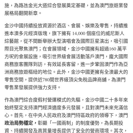
施，為路氹金光大道綜合發展奠定基礎，並為澳門旅遊業發
展格局翻開新章。
金沙中國持續投放資源於酒店、會展、娛樂及零售，持續推
進本澳多元經濟版塊，旗下擁有 14,000 個座位的威尼斯人
綜藝館，從不間斷舉辦大型演唱會及國際巨星演出，吸引國
際目光聚焦澳門；在會展領域，金沙中國擁有超過160 萬平
方呎的會展設施，吸引世界級會展活動落戶澳門，龐大國際
商務旅客團隊到訪，有效延長客留，進一步鞏固澳門作為亞
洲商務旅遊樞紐的地位。此外，金沙中國更擁有全澳最大的
零售空間，提供近780間世界級頂尖免稅品牌商舖，為澳門
零售業發展提供強力支持。
作為澳門綜合度假村營運模式的先驅，金沙中國二十多年來
始終堅定支持澳門經濟適度多元發展，且對澳門未來充滿信
心。首先，在中央人民政府及澳門特區政府的領導下，澳門
政治局勢穩定，
彰顯「一國兩制」的制度優勢，為長期投
資、持續開發及高質量增長提供了安全的營商環境。其次，