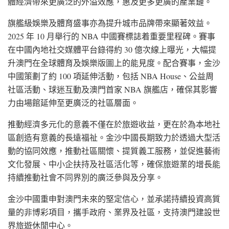
體經濟帶來更廣泛的外溢效應，惠及更多更廣的產業鏈。
旗艦級娛樂及體育盛事亦為提升城市品牌帶來顯著效益。
2025 年 10 月舉行的 NBA 中國賽標誌着重要里程碑。賽事
在中國內地社交媒體平台錄得約 30 億次線上曝光，大幅提
升澳門在全球體育及娛樂版圖上的能見度。配合賽事，金沙
中國策劃了約 100 項延伸活動，包括 NBA House、公益周
社區活動、球迷互動及澳門首家 NBA 旗艦店，確保其影響
力由場館延伸至更廣泛的社區層面。
推動經濟多元化的意義不僅在於旅遊收益，更在於為本地社
區創造有意義的長遠福祉。金沙中國長期致力於透過大型活
動的協同效應，推動社區關懷、提質義工服務，並促進藝術
文化發展、中小企扶持及社區活化等，確保旅遊業的增長能
持續推動社會不同界別的廣泛參與及分享。
金沙中國重申對澳門未來的堅定信心，並承諾持續投資高質
量的非博彩項目，攜手政府、業界及社區，支持澳門建設世
界旅遊休閒中心。