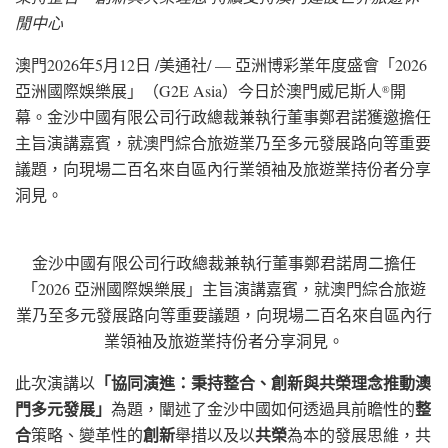
閒中心
澳門
2026年5月12日
/美通社/ — 亞洲博彩業年度盛會「2026
亞洲國際娛樂展」（G2E Asia）今日於澳門威尼斯人
開
®
幕。金沙中國有限公司行政總裁兼執行董事鄭君諾獲邀擔任
主旨演講嘉賓，就澳門綜合旅遊業乃至多元發展路向等重要
議題，向現場二百名來自區內行業領袖及旅遊業持份者分享
洞見。
金沙中國有限公司行政總裁兼執行董事鄭君諾周二擔任
「2026 亞洲國際娛樂展」主旨演講嘉賓，就澳門綜合旅遊
業乃至多元發展路向等重要議題，向現場二百名來自區內行
業領袖及旅遊業持份者分享洞見。
「協同演進：秉持整合、創新與共榮理念推動澳
此次演講以
門多元發展」
整
為題，闡述了金沙中國如何透過具前瞻性的
合
創新
共榮
策略、變革性的
舉措以及以
為本的發展思維，共