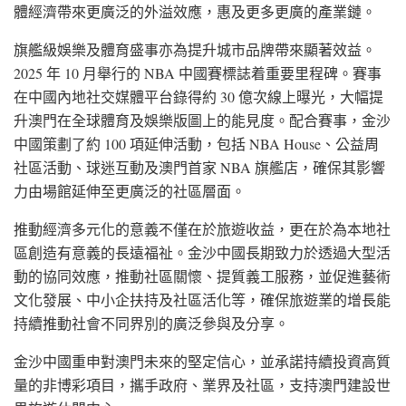
體經濟帶來更廣泛的外溢效應，惠及更多更廣的產業鏈。
旗艦級娛樂及體育盛事亦為提升城市品牌帶來顯著效益。
2025 年 10 月舉行的 NBA 中國賽標誌着重要里程碑。賽事
在中國內地社交媒體平台錄得約 30 億次線上曝光，大幅提
升澳門在全球體育及娛樂版圖上的能見度。配合賽事，金沙
中國策劃了約 100 項延伸活動，包括 NBA House、公益周
社區活動、球迷互動及澳門首家 NBA 旗艦店，確保其影響
力由場館延伸至更廣泛的社區層面。
推動經濟多元化的意義不僅在於旅遊收益，更在於為本地社
區創造有意義的長遠福祉。金沙中國長期致力於透過大型活
動的協同效應，推動社區關懷、提質義工服務，並促進藝術
文化發展、中小企扶持及社區活化等，確保旅遊業的增長能
持續推動社會不同界別的廣泛參與及分享。
金沙中國重申對澳門未來的堅定信心，並承諾持續投資高質
量的非博彩項目，攜手政府、業界及社區，支持澳門建設世