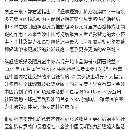
盛事經濟」
展望未來，鄭君諾指出，「
將成為澳門下一階段
多元發展的核心動力，而相對明確定位及策略性的活動編
排，將在吸引國際客源及推動經濟多元發展方面發揮愈加關
鍵的作用。未來金沙中國將持續聚焦具世界影響力的大型盛
事，令其影響力和長期價值達至最大化。相關活動可望為整
體經濟帶來更廣泛的外溢效應，惠及更多更廣的產業鏈。
旗艦級娛樂及體育盛事亦為提升城市品牌帶來顯著效益。
2025 年 10 月舉行的 NBA 中國賽標誌着重要里程碑。賽事
在中國內地社交媒體平台錄得約 30 億次線上曝光，大幅提
升澳門在全球體育及娛樂版圖上的能見度。配合賽事，金沙
中國策劃了約 100 項延伸活動，包括 NBA House、公益周
社區活動、球迷互動及澳門首家 NBA 旗艦店，確保其影響
力由場館延伸至更廣泛的社區層面。
推動經濟多元化的意義不僅在於旅遊收益，更在於為本地社
區創造有意義的長遠福祉。金沙中國長期致力於透過大型活