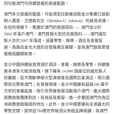
同勾勒澳門可持續發展的長遠藍圖。
澳門多元發展的藍圖，可追溯至拉斯維加斯金沙集團已故創
辦人蕭登．艾德森先生（Sheldon G. Adelson）的遠見卓識。
在他的領導下，集團於澳門的首個項目——澳門金沙於
2004 年落戶澳門，澳門首個大型綜合度假村——澳門威尼
斯人亦於2007 年落成，涵蓋零售、娛樂、酒店及會展設
施，為路氹金光大道綜合發展奠定基礎，並為澳門旅遊業發
展格局翻開新章。
金沙中國持續投放資源於酒店、會展、娛樂及零售，持續推
進本澳多元經濟版塊，旗下擁有 14,000 個座位的威尼斯人
綜藝館，從不間斷舉辦大型演唱會及國際巨星演出，吸引國
際目光聚焦澳門；在會展領域，金沙中國擁有超過160 萬平
方呎的會展設施，吸引世界級會展活動落戶澳門，龐大國際
商務旅客團隊到訪，有效延長客留，進一步鞏固澳門作為亞
洲商務旅遊樞紐的地位。此外，金沙中國更擁有全澳最大的
零售空間，提供近780間世界級頂尖免稅品牌商舖，為澳門