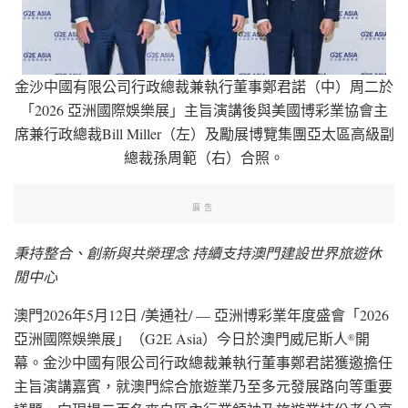
金沙中國有限公司行政總裁兼執行董事鄭君諾（中）周二於
「2026 亞洲國際娛樂展」主旨演講後與美國博彩業協會主
席兼行政總裁Bill Miller（左）及勵展博覽集團亞太區高級副
總裁孫周範（右）合照。
廣告
秉持整合、創新與共榮理念 持續支持澳門建設世界旅遊休
閒中心
澳門
2026年5月12日
/美通社/ — 亞洲博彩業年度盛會「2026
亞洲國際娛樂展」（G2E Asia）今日於澳門威尼斯人
開
®
幕。金沙中國有限公司行政總裁兼執行董事鄭君諾獲邀擔任
主旨演講嘉賓，就澳門綜合旅遊業乃至多元發展路向等重要