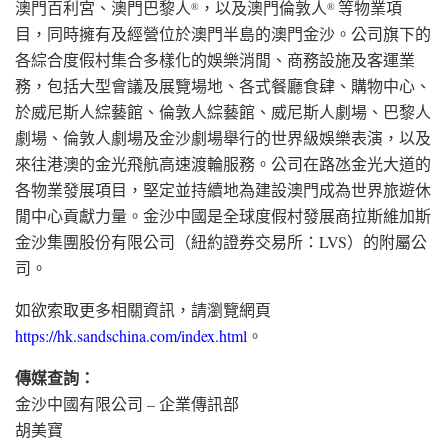
澳門百利宮、澳門巴黎人
，以及澳門倫敦人
等物業項
®
®
目，同時擁有及經營位於澳門半島的澳門金沙。公司旗下的
各綜合度假村集合多樣化的娛樂消閒、商務設施及客運業
務，包括大型會議及展覽場地、各式餐廳食肆、購物中心、
於威尼斯人綜藝館、倫敦人綜藝館、威尼斯人劇場、巴黎人
劇場、倫敦人劇場及金沙劇場舉行的世界級娛樂表演，以及
來往港澳的金光飛航高速渡輪服務。公司在路氹金光大道的
各物業發展項目，堅定並持續地為建設澳門成為世界旅遊休
閒中心貢獻力量。金沙中國是全球度假村發展商拉斯維加斯
金沙集團股份有限公司（紐約證券交易所：LVS）的附屬公
司。
如欲索取更多相關資訊，請瀏覽網頁
https://hk.sandschina.com/index.html
。
傳媒查詢：
金沙中國有限公司 – 企業傳訊部
胡美寶