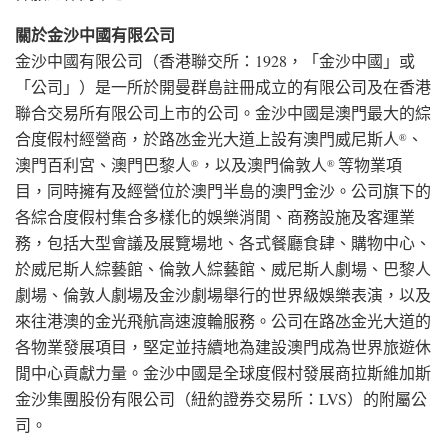
關於金沙中國有限公司
金沙中國有限公司（香港聯交所：1928，「金沙中國」或
「公司」）是一所於開曼群島註冊成立的有限公司及在香港
聯合交易所有限公司上市的公司。金沙中國是澳門最大的綜
合度假村經營商，於路氹金光大道上設有澳門威尼斯人
、
®
澳門百利宮、澳門巴黎人
，以及澳門倫敦人
等物業項
®
®
目，同時擁有及經營位於澳門半島的澳門金沙。公司旗下的
各綜合度假村集合多樣化的娛樂消閒、商務設施及客運業
務，包括大型會議及展覽場地、各式餐廳食肆、購物中心、
於威尼斯人綜藝館、倫敦人綜藝館、威尼斯人劇場、巴黎人
劇場、倫敦人劇場及金沙劇場舉行的世界級娛樂表演，以及
來往港澳的金光飛航高速渡輪服務。公司在路氹金光大道的
各物業發展項目，堅定並持續地為建設澳門成為世界旅遊休
閒中心貢獻力量。金沙中國是全球度假村發展商拉斯維加斯
金沙集團股份有限公司（紐約證券交易所：LVS）的附屬公
司。