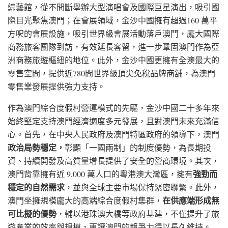
綜藝館，從不間斷舉辦大型演唱會及國際巨星演出，吸引國
際目光聚焦澳門；在會展領域，金沙中國擁有超過160 萬平
方呎的會展設施，吸引世界級會展活動落戶澳門，龐大國際
商務旅客團隊到訪，有效延長客留，進一步鞏固澳門作為亞
洲商務旅遊樞紐的地位。此外，金沙中國更擁有全澳最大的
零售空間，提供近780間世界級頂尖免稅品牌商舖，為澳門
零售業發展提供強力支持。
作為澳門綜合度假村營運模式的先驅，金沙中國二十多年來
始終堅定支持澳門經濟適度多元發展，且對澳門未來充滿信
心。首先，在中央人民政府及澳門特區政府的領導下，澳門
政治局勢穩定，
彰顯「一國兩制」的制度優勢，為長期投
資、持續開發及高質量增長提供了安全的營商環境。其次，
強勁而
澳門背靠擁有近 9,000 萬人口的粵港澳大灣區，擁有
穩定的自然需求
，並與全球主要市場保持緊密聯繫。此外，
在供應端形成無
澳門坐擁規模龐大的高端綜合度假村集群，
可比擬的優勢
，輔以港珠澳大橋等政府基建，不僅提升了旅
遊產業的效率與規模，更讓澳門的競爭力得以長久維持。