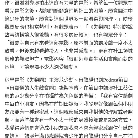
作，很謝謝導演拍出這麼有力量的電影，希望每一位觀眾在
看完電影之後，都能開始願意理解社工的困境、願意關注中
途少年的處境、願意對這個世界多一點溫柔與同理。」映後
觀眾反應也相當熱烈，有觀眾表示：「《失樂園》特別的說
故事結構讓人很驚豔，有很多層反轉。」也有觀眾分享：
「很慶幸自己有來看這部電影，原本前面的霸凌戲一度不太
敢看，但後來越看越投入，也非常感動。」更有在社工領域
服務的觀眾坦言，電影內容「很貼近真實生活和實際面對的
困境」，讓現場不少人深受觸動。
稍早電影《失樂園》主演范少勳、曾敬驊也到Podcast節目
《曾寶儀的人生藏寶圖》錄製宣傳，在節目中飾演社工蔡仁
興的范少勳分享在拍攝前為角色做的準備：「我有寫信給劇
中每位小朋友，因為在前期田調時，我發現好像跟每個小朋
友都要有一種親密感，這個親密感來自我對他的理解或者照
顧，而這些都會有一些不太一樣的身體接觸或是說話方式，
我覺得這個是會造成小朋友跟我會不會有親密感跟信任感的
開始。」飾演年滿18歲離院青少年的曾敬驊也分享自己在拍