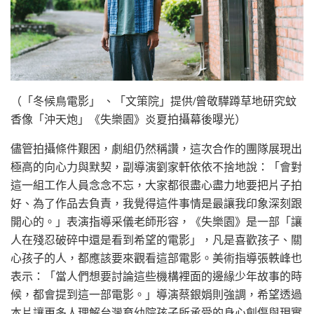
（「冬候鳥電影」 、「文策院」提供/曾敬驊蹲草地研究蚊
香像「沖天炮」《失樂園》炎夏拍攝幕後曝光）
儘管拍攝條件艱困，劇組仍然稱讚，這次合作的團隊展現出
極高的向心力與默契，副導演劉家軒依依不捨地說：「會對
這一組工作人員念念不忘，大家都很盡心盡力地要把片子拍
好、為了作品去負責，我覺得這件事情是最讓我印象深刻跟
開心的。」表演指導采儀老師形容，《失樂園》是一部「讓
人在殘忍破碎中還是看到希望的電影」，凡是喜歡孩子、關
心孩子的人，都應該要來觀看這部電影。美術指導張軼峰也
表示：「當人們想要討論這些機構裡面的邊緣少年故事的時
候，都會提到這一部電影。」導演蔡銀娟則強調，希望透過
本片讓更多人理解台灣育幼院孩子所承受的身心創傷與現實