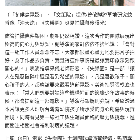
（「冬候鳥電影」 、「文策院」提供/曾敬驊蹲草地研究蚊
香像「沖天炮」《失樂園》炎夏拍攝幕後曝光）
儘管拍攝條件艱困，劇組仍然稱讚，這次合作的團隊展現出
極高的向心力與默契，副導演劉家軒依依不捨地說：「會對
這一組工作人員念念不忘，大家都很盡心盡力地要把片子拍
好、為了作品去負責，我覺得這件事情是最讓我印象深刻跟
開心的。」表演指導采儀老師形容，《失樂園》是一部「讓
人在殘忍破碎中還是看到希望的電影」，凡是喜歡孩子、關
心孩子的人，都應該要來觀看這部電影。美術指導張軼峰也
表示：「當人們想要討論這些機構裡面的邊緣少年故事的時
候，都會提到這一部電影。」導演蔡銀娟則強調，希望透過
本片讓更多人理解台灣育幼院孩子所承受的身心創傷與現實
困境，同時看見第一線社工與生輔員面臨的壓力與挑戰，進
而關注相關社會福利制度的議題。
上週（8日）電影《失樂園》主創團隊導演蔡銀娟、監製李