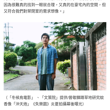
因為很難真的找到一眼就合理，又真的在豪宅內的空間，但
又符合我們對禁閉室的需求想像。」
（「冬候鳥電影」 、「文策院」提供/曾敬驊蹲草地研究蚊
香像「沖天炮」《失樂園》炎夏拍攝幕後曝光）