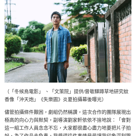
（「冬候鳥電影」 、「文策院」提供/曾敬驊蹲草地研究蚊
香像「沖天炮」《失樂園》炎夏拍攝幕後曝光）
儘管拍攝條件艱困，劇組仍然稱讚，這次合作的團隊展現出
極高的向心力與默契，副導演劉家軒依依不捨地說：「會對
這一組工作人員念念不忘，大家都很盡心盡力地要把片子拍
好、為了作品去負責，我覺得這件事情是最讓我印象深刻跟