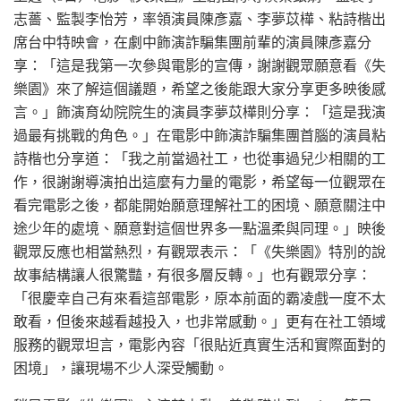
志薔、監製李怡芳，率領演員陳彥嘉、李夢苡樺、粘詩楷出
席台中特映會，在劇中飾演詐騙集團前輩的演員陳彥嘉分
享：「這是我第一次參與電影的宣傳，謝謝觀眾願意看《失
樂園》來了解這個議題，希望之後能跟大家分享更多映後感
言。」飾演育幼院院生的演員李夢苡樺則分享：「這是我演
過最有挑戰的角色。」在電影中飾演詐騙集團首腦的演員粘
詩楷也分享道：「我之前當過社工，也從事過兒少相關的工
作，很謝謝導演拍出這麼有力量的電影，希望每一位觀眾在
看完電影之後，都能開始願意理解社工的困境、願意關注中
途少年的處境、願意對這個世界多一點溫柔與同理。」映後
觀眾反應也相當熱烈，有觀眾表示：「《失樂園》特別的說
故事結構讓人很驚豔，有很多層反轉。」也有觀眾分享：
「很慶幸自己有來看這部電影，原本前面的霸凌戲一度不太
敢看，但後來越看越投入，也非常感動。」更有在社工領域
服務的觀眾坦言，電影內容「很貼近真實生活和實際面對的
困境」，讓現場不少人深受觸動。