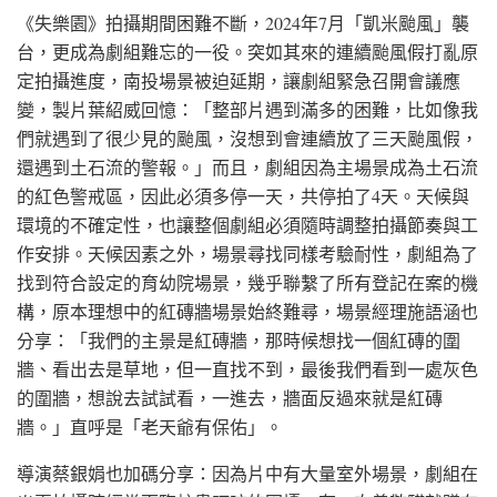
《失樂園》拍攝期間困難不斷，2024年7月「凱米颱風」襲
台，更成為劇組難忘的一役。突如其來的連續颱風假打亂原
定拍攝進度，南投場景被迫延期，讓劇組緊急召開會議應
變，製片葉紹威回憶：「整部片遇到滿多的困難，比如像我
們就遇到了很少見的颱風，沒想到會連續放了三天颱風假，
還遇到土石流的警報。」而且，劇組因為主場景成為土石流
的紅色警戒區，因此必須多停一天，共停拍了4天。天候與
環境的不確定性，也讓整個劇組必須隨時調整拍攝節奏與工
作安排。天候因素之外，場景尋找同樣考驗耐性，劇組為了
找到符合設定的育幼院場景，幾乎聯繫了所有登記在案的機
構，原本理想中的紅磚牆場景始終難尋，場景經理施語涵也
分享：「我們的主景是紅磚牆，那時候想找一個紅磚的圍
牆、看出去是草地，但一直找不到，最後我們看到一處灰色
的圍牆，想說去試試看，一進去，牆面反過來就是紅磚
牆。」直呼是「老天爺有保佑」。
導演蔡銀娟也加碼分享：因為片中有大量室外場景，劇組在