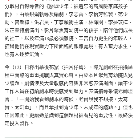
分取材自報導者的《廢墟少年：被遺忘的高風險家庭孩子
們》，由蔡銀娟執導及編劇，李志薔、李怡芳監製，范少
勳、曾敬驊、洪君昊、丁寧領銜主演，林暉閔、李夢苡樺、
朱芷瑩特別演出。影片聚焦育幼院中的孩子、陪伴他們成長
的社工，以及年滿18歲必須離院、辛苦自力更生的年輕人，
描繪他們在現實壓力下所面臨的艱難處境，有人奮力求生，
也有人逐步沉淪。
今（12）日釋出幕後花絮〈拍片仔篇〉，曝光劇組在拍攝過
程中面臨的重重挑戰與真實心聲。由於本片聚焦育幼院與兒
少議題，劇情涉及大量敏感內容與非常態表演場面，讓不少
工作人員在初讀劇本時便感受到壓力。表演指導采儀老師坦
言：「一開始我看到劇本的時候，老實說我不想接，太寫
實、太沉重」，而且牽扯到青少年、未成年的議題。」但也
正因如此，更讓她意識到這個題材被看見的重要性，最終決
定投入製作。