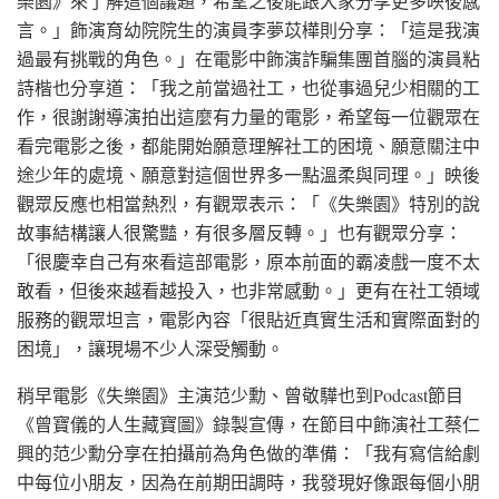
樂園》來了解這個議題，希望之後能跟大家分享更多映後感
言。」飾演育幼院院生的演員李夢苡樺則分享：「這是我演
過最有挑戰的角色。」在電影中飾演詐騙集團首腦的演員粘
詩楷也分享道：「我之前當過社工，也從事過兒少相關的工
作，很謝謝導演拍出這麼有力量的電影，希望每一位觀眾在
看完電影之後，都能開始願意理解社工的困境、願意關注中
途少年的處境、願意對這個世界多一點溫柔與同理。」映後
觀眾反應也相當熱烈，有觀眾表示：「《失樂園》特別的說
故事結構讓人很驚豔，有很多層反轉。」也有觀眾分享：
「很慶幸自己有來看這部電影，原本前面的霸凌戲一度不太
敢看，但後來越看越投入，也非常感動。」更有在社工領域
服務的觀眾坦言，電影內容「很貼近真實生活和實際面對的
困境」，讓現場不少人深受觸動。
稍早電影《失樂園》主演范少勳、曾敬驊也到Podcast節目
《曾寶儀的人生藏寶圖》錄製宣傳，在節目中飾演社工蔡仁
興的范少勳分享在拍攝前為角色做的準備：「我有寫信給劇
中每位小朋友，因為在前期田調時，我發現好像跟每個小朋