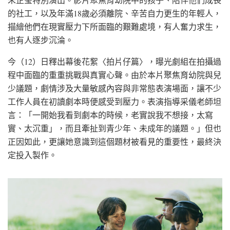
的社工，以及年滿18歲必須離院、辛苦自力更生的年輕人，
描繪他們在現實壓力下所面臨的艱難處境，有人奮力求生，
也有人逐步沉淪。
今（12）日釋出幕後花絮〈拍片仔篇〉，曝光劇組在拍攝過
程中面臨的重重挑戰與真實心聲。由於本片聚焦育幼院與兒
少議題，劇情涉及大量敏感內容與非常態表演場面，讓不少
工作人員在初讀劇本時便感受到壓力。表演指導采儀老師坦
言：「一開始我看到劇本的時候，老實說我不想接，太寫
實、太沉重」，而且牽扯到青少年、未成年的議題。」但也
正因如此，更讓她意識到這個題材被看見的重要性，最終決
定投入製作。