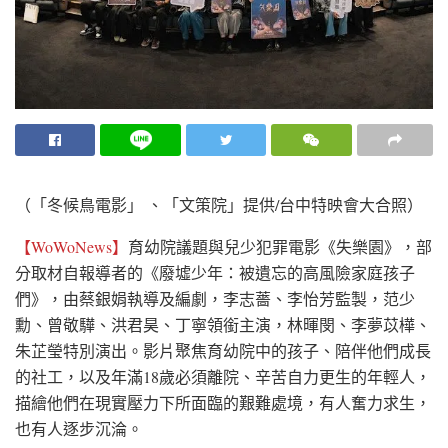
（「冬候鳥電影」 、「文策院」提供/台中特映會大合照）
【WoWoNews】
育幼院議題與兒少犯罪電影《失樂園》，部
分取材自報導者的《廢墟少年：被遺忘的高風險家庭孩子
們》，由蔡銀娟執導及編劇，李志薔、李怡芳監製，范少
勳、曾敬驊、洪君昊、丁寧領銜主演，林暉閔、李夢苡樺、
朱芷瑩特別演出。影片聚焦育幼院中的孩子、陪伴他們成長
的社工，以及年滿18歲必須離院、辛苦自力更生的年輕人，
描繪他們在現實壓力下所面臨的艱難處境，有人奮力求生，
也有人逐步沉淪。