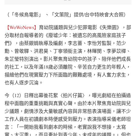
（「冬候鳥電影」 、「文策院」提供/台中特映會大合照）
【WoWoNews】
育幼院議題與兒少犯罪電影《失樂園》，部
分取材自報導者的《廢墟少年：被遺忘的高風險家庭孩子
們》，由蔡銀娟執導及編劇，李志薔、李怡芳監製，范少
勳、曾敬驊、洪君昊、丁寧領銜主演，林暉閔、李夢苡樺、
朱芷瑩特別演出。影片聚焦育幼院中的孩子、陪伴他們成長
的社工，以及年滿18歲必須離院、辛苦自力更生的年輕人，
描繪他們在現實壓力下所面臨的艱難處境，有人奮力求生，
也有人逐步沉淪。
今（12）日釋出幕後花絮〈拍片仔篇〉，曝光劇組在拍攝過
程中面臨的重重挑戰與真實心聲。由於本片聚焦育幼院與兒
少議題，劇情涉及大量敏感內容與非常態表演場面，讓不少
工作人員在初讀劇本時便感受到壓力。表演指導采儀老師坦
言：「一開始我看到劇本的時候，老實說我不想接，太寫
實、太沉重」，而且牽扯到青少年、未成年的議題。」但也