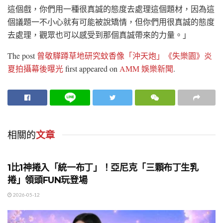
這個戲，你們用一種很真誠的態度去處理這個題材，因為這
個議題一不小心就有可能被說矯情，但你們用很真誠的態度
去處理，觀眾也可以感受到那個真誠帶來的力量。」
The post
曾敬驊蹲草地研究蚊香像「沖天炮」《失樂園》炎
夏拍攝幕後曝光
first appeared on
AMM 娛樂新聞
.
相關的
文章
影劇與娛樂
1比1神捲入「統一布丁」！亞尼克「三顆布丁生乳
捲」領頭FUN玩登場
2026-05-12