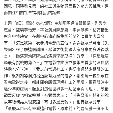
困境，同時看見第一線社工與生輔員面臨的壓力與挑戰，進
而關注相關社會福利制度的議題。
上週（8日）電影《失樂園》主創團隊導演蔡銀娟、監製李
志薔、監製李怡芳，率領演員陳彥嘉、李夢苡樺、粘詩楷出
席台中特映會，在劇中飾演詐騙集團前輩的演員陳彥嘉分
享：「這是我第一次參與電影的宣傳，謝謝觀眾願意看《失
樂園》來了解這個議題，希望之後能跟大家分享更多映後感
言。」飾演育幼院院生的演員李夢苡樺則分享：「這是我演
過最有挑戰的角色。」在電影中飾演詐騙集團首腦的演員粘
詩楷也分享道：「我之前當過社工，也從事過兒少相關的工
作，很謝謝導演拍出這麼有力量的電影，希望每一位觀眾在
看完電影之後，都能開始願意理解社工的困境、願意關注中
途少年的處境、願意對這個世界多一點溫柔與同理。」映後
觀眾反應也相當熱烈，有觀眾表示：「《失樂園》特別的說
故事結構讓人很驚豔，有很多層反轉。」也有觀眾分享：
「很慶幸自己有來看這部電影，原本前面的霸凌戲一度不太