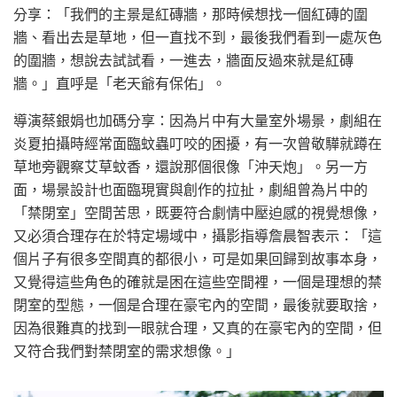
分享：「我們的主景是紅磚牆，那時候想找一個紅磚的圍
牆、看出去是草地，但一直找不到，最後我們看到一處灰色
的圍牆，想說去試試看，一進去，牆面反過來就是紅磚
牆。」直呼是「老天爺有保佑」。
導演蔡銀娟也加碼分享：因為片中有大量室外場景，劇組在
炎夏拍攝時經常面臨蚊蟲叮咬的困擾，有一次曾敬驊就蹲在
草地旁觀察艾草蚊香，還說那個很像「沖天炮」。另一方
面，場景設計也面臨現實與創作的拉扯，劇組曾為片中的
「禁閉室」空間苦思，既要符合劇情中壓迫感的視覺想像，
又必須合理存在於特定場域中，攝影指導詹晨智表示：「這
個片子有很多空間真的都很小，可是如果回歸到故事本身，
又覺得這些角色的確就是困在這些空間裡，一個是理想的禁
閉室的型態，一個是合理在豪宅內的空間，最後就要取捨，
因為很難真的找到一眼就合理，又真的在豪宅內的空間，但
又符合我們對禁閉室的需求想像。」