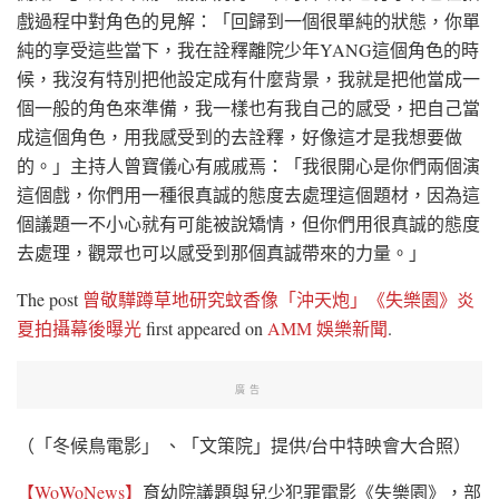
戲過程中對角色的見解：「回歸到一個很單純的狀態，你單
純的享受這些當下，我在詮釋離院少年YANG這個角色的時
候，我沒有特別把他設定成有什麼背景，我就是把他當成一
個一般的角色來準備，我一樣也有我自己的感受，把自己當
成這個角色，用我感受到的去詮釋，好像這才是我想要做
的。」主持人曾寶儀心有戚戚焉：「我很開心是你們兩個演
這個戲，你們用一種很真誠的態度去處理這個題材，因為這
個議題一不小心就有可能被說矯情，但你們用很真誠的態度
去處理，觀眾也可以感受到那個真誠帶來的力量。」
The post
曾敬驊蹲草地研究蚊香像「沖天炮」《失樂園》炎
夏拍攝幕後曝光
first appeared on
AMM 娛樂新聞
.
廣告
（「冬候鳥電影」 、「文策院」提供/台中特映會大合照）
【WoWoNews】
育幼院議題與兒少犯罪電影《失樂園》，部