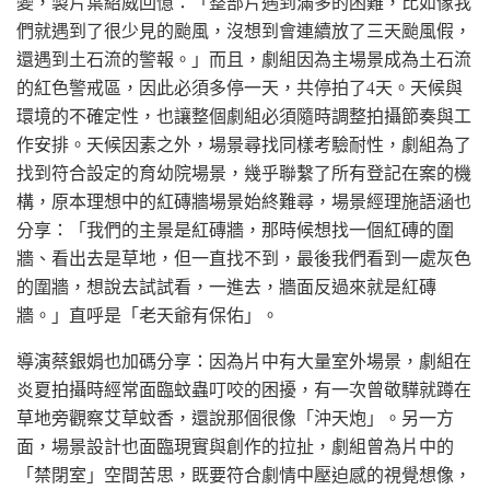
變，製片葉紹威回憶：「整部片遇到滿多的困難，比如像我
們就遇到了很少見的颱風，沒想到會連續放了三天颱風假，
還遇到土石流的警報。」而且，劇組因為主場景成為土石流
的紅色警戒區，因此必須多停一天，共停拍了4天。天候與
環境的不確定性，也讓整個劇組必須隨時調整拍攝節奏與工
作安排。天候因素之外，場景尋找同樣考驗耐性，劇組為了
找到符合設定的育幼院場景，幾乎聯繫了所有登記在案的機
構，原本理想中的紅磚牆場景始終難尋，場景經理施語涵也
分享：「我們的主景是紅磚牆，那時候想找一個紅磚的圍
牆、看出去是草地，但一直找不到，最後我們看到一處灰色
的圍牆，想說去試試看，一進去，牆面反過來就是紅磚
牆。」直呼是「老天爺有保佑」。
導演蔡銀娟也加碼分享：因為片中有大量室外場景，劇組在
炎夏拍攝時經常面臨蚊蟲叮咬的困擾，有一次曾敬驊就蹲在
草地旁觀察艾草蚊香，還說那個很像「沖天炮」。另一方
面，場景設計也面臨現實與創作的拉扯，劇組曾為片中的
「禁閉室」空間苦思，既要符合劇情中壓迫感的視覺想像，