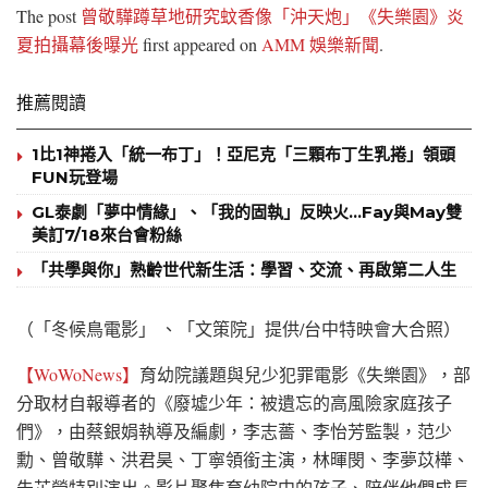
The post
曾敬驊蹲草地研究蚊香像「沖天炮」《失樂園》炎
夏拍攝幕後曝光
first appeared on
AMM 娛樂新聞
.
推薦閱讀
1比1神捲入「統一布丁」！亞尼克「三顆布丁生乳捲」領頭
FUN玩登場
GL泰劇「夢中情緣」、「我的固執」反映火…Fay與May雙
美訂7/18來台會粉絲
「共學與你」熟齡世代新生活：學習、交流、再啟第二人生
（「冬候鳥電影」 、「文策院」提供/台中特映會大合照）
【WoWoNews】
育幼院議題與兒少犯罪電影《失樂園》，部
分取材自報導者的《廢墟少年：被遺忘的高風險家庭孩子
們》，由蔡銀娟執導及編劇，李志薔、李怡芳監製，范少
勳、曾敬驊、洪君昊、丁寧領銜主演，林暉閔、李夢苡樺、
朱芷瑩特別演出。影片聚焦育幼院中的孩子、陪伴他們成長