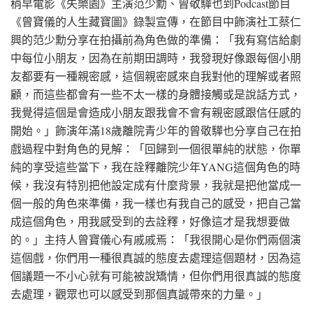
稍早電影《失樂園》主演范少勳、曾敬驊也到Podcast節目
《曾寶儀的人生藏寶圖》錄製宣傳，在節目中飾演社工蔡仁
興的范少勳分享在拍攝前為角色做的準備：「我有寫信給劇
中每位小朋友，因為在前期田調時，我發現好像跟每個小朋
友都要有一種親密感，這個親密感來自我對他的理解或者照
顧，而這些都會有一些不太一樣的身體接觸或是說話方式，
我覺得這個是會造成小朋友跟我會不會有親密感跟信任感的
開始。」飾演年滿18歲離院青少年的曾敬驊也分享自己在拍
戲過程中對角色的見解：「回歸到一個很單純的狀態，你單
純的享受這些當下，我在詮釋離院少年YANG這個角色的時
候，我沒有特別把他設定成有什麼背景，我就是把他當成一
個一般的角色來準備，我一樣也有我自己的感受，把自己當
成這個角色，用我感受到的去詮釋，好像這才是我想要做
的。」主持人曾寶儀心有戚戚焉：「我很開心是你們兩個演
這個戲，你們用一種很真誠的態度去處理這個題材，因為這
個議題一不小心就有可能被說矯情，但你們用很真誠的態度
去處理，觀眾也可以感受到那個真誠帶來的力量。」