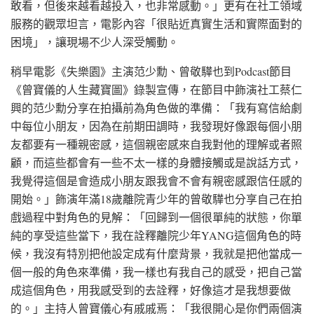
敢看，但後來越看越投入，也非常感動。」更有在社工領域
服務的觀眾坦言，電影內容「很貼近真實生活和實際面對的
困境」，讓現場不少人深受觸動。
稍早電影《失樂園》主演范少勳、曾敬驊也到Podcast節目
《曾寶儀的人生藏寶圖》錄製宣傳，在節目中飾演社工蔡仁
興的范少勳分享在拍攝前為角色做的準備：「我有寫信給劇
中每位小朋友，因為在前期田調時，我發現好像跟每個小朋
友都要有一種親密感，這個親密感來自我對他的理解或者照
顧，而這些都會有一些不太一樣的身體接觸或是說話方式，
我覺得這個是會造成小朋友跟我會不會有親密感跟信任感的
開始。」飾演年滿18歲離院青少年的曾敬驊也分享自己在拍
戲過程中對角色的見解：「回歸到一個很單純的狀態，你單
純的享受這些當下，我在詮釋離院少年YANG這個角色的時
候，我沒有特別把他設定成有什麼背景，我就是把他當成一
個一般的角色來準備，我一樣也有我自己的感受，把自己當
成這個角色，用我感受到的去詮釋，好像這才是我想要做
的。」主持人曾寶儀心有戚戚焉：「我很開心是你們兩個演