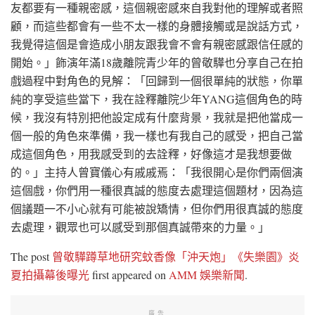
友都要有一種親密感，這個親密感來自我對他的理解或者照
顧，而這些都會有一些不太一樣的身體接觸或是說話方式，
我覺得這個是會造成小朋友跟我會不會有親密感跟信任感的
開始。」飾演年滿18歲離院青少年的曾敬驊也分享自己在拍
戲過程中對角色的見解：「回歸到一個很單純的狀態，你單
純的享受這些當下，我在詮釋離院少年YANG這個角色的時
候，我沒有特別把他設定成有什麼背景，我就是把他當成一
個一般的角色來準備，我一樣也有我自己的感受，把自己當
成這個角色，用我感受到的去詮釋，好像這才是我想要做
的。」主持人曾寶儀心有戚戚焉：「我很開心是你們兩個演
這個戲，你們用一種很真誠的態度去處理這個題材，因為這
個議題一不小心就有可能被說矯情，但你們用很真誠的態度
去處理，觀眾也可以感受到那個真誠帶來的力量。」
The post
曾敬驊蹲草地研究蚊香像「沖天炮」《失樂園》炎
夏拍攝幕後曝光
first appeared on
AMM 娛樂新聞
.
廣告