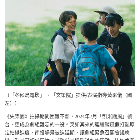
（「冬候鳥電影」 、「文策院」提供/表演指導黃采儀（圖
左））
《失樂園》拍攝期間困難不斷，2024年7月「凱米颱風」襲
台，更成為劇組難忘的一役。突如其來的連續颱風假打亂原
定拍攝進度，南投場景被迫延期，讓劇組緊急召開會議應