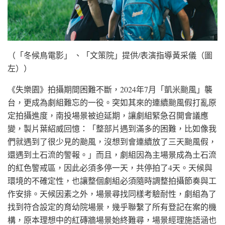
（「冬候鳥電影」 、「文策院」提供/表演指導黃采儀（圖
左））
《失樂園》拍攝期間困難不斷，2024年7月「凱米颱風」襲
台，更成為劇組難忘的一役。突如其來的連續颱風假打亂原
定拍攝進度，南投場景被迫延期，讓劇組緊急召開會議應
變，製片葉紹威回憶：「整部片遇到滿多的困難，比如像我
們就遇到了很少見的颱風，沒想到會連續放了三天颱風假，
還遇到土石流的警報。」而且，劇組因為主場景成為土石流
的紅色警戒區，因此必須多停一天，共停拍了4天。天候與
環境的不確定性，也讓整個劇組必須隨時調整拍攝節奏與工
作安排。天候因素之外，場景尋找同樣考驗耐性，劇組為了
找到符合設定的育幼院場景，幾乎聯繫了所有登記在案的機
構，原本理想中的紅磚牆場景始終難尋，場景經理施語涵也