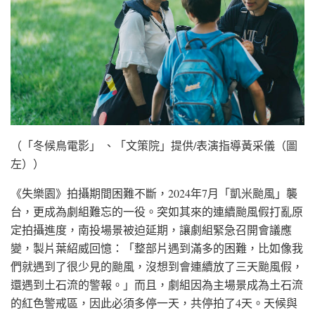
（「冬候鳥電影」 、「文策院」提供/表演指導黃采儀（圖
左））
《失樂園》拍攝期間困難不斷，2024年7月「凱米颱風」襲
台，更成為劇組難忘的一役。突如其來的連續颱風假打亂原
定拍攝進度，南投場景被迫延期，讓劇組緊急召開會議應
變，製片葉紹威回憶：「整部片遇到滿多的困難，比如像我
們就遇到了很少見的颱風，沒想到會連續放了三天颱風假，
還遇到土石流的警報。」而且，劇組因為主場景成為土石流
的紅色警戒區，因此必須多停一天，共停拍了4天。天候與