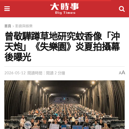
首頁
影劇與娛樂
曾敬驊蹲草地研究蚊香像「沖
天炮」《失樂園》炎夏拍攝幕
後曝光
A
2026-05-12
閱讀時間：閱讀 2 分鐘
A