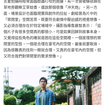
炎夏拍攝時經常面臨蚊蟲叮咬的困擾，有一次曾敬驊就蹲在
草地旁觀察艾草蚊香，還說那個很像「沖天炮」。另一方
面，場景設計也面臨現實與創作的拉扯，劇組曾為片中的
「禁閉室」空間苦思，既要符合劇情中壓迫感的視覺想像，
又必須合理存在於特定場域中，攝影指導詹晨智表示：「這
個片子有很多空間真的都很小，可是如果回歸到故事本身，
又覺得這些角色的確就是困在這些空間裡，一個是理想的禁
閉室的型態，一個是合理在豪宅內的空間，最後就要取捨，
因為很難真的找到一眼就合理，又真的在豪宅內的空間，但
又符合我們對禁閉室的需求想像。」