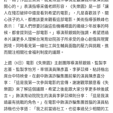
開心的。」表演指導采儀老師形容，《失樂園》是一部「讓
人在殘忍破碎中還是看到希望的電影」，凡是喜歡孩子、關
心孩子的人，都應該要來觀看這部電影。美術指導張軼峰也
表示：「當人們想要討論這些機構裡面的邊緣少年故事的時
候，都會提到這一部電影。」導演蔡銀娟則強調，希望透過
本片讓更多人理解台灣育幼院孩子所承受的身心創傷與現實
困境，同時看見第一線社工與生輔員面臨的壓力與挑戰，進
而關注相關社會福利制度的議題。
上週（8日）電影《失樂園》主創團隊導演蔡銀娟、監製李
志薔、監製李怡芳，率領演員陳彥嘉、李夢苡樺、粘詩楷出
席台中特映會，在劇中飾演詐騙集團前輩的演員陳彥嘉分
享：「這是我第一次參與電影的宣傳，謝謝觀眾願意看《失
樂園》來了解這個議題，希望之後能跟大家分享更多映後感
言。」飾演育幼院院生的演員李夢苡樺則分享：「這是我演
過最有挑戰的角色。」在電影中飾演詐騙集團首腦的演員粘
詩楷也分享道：「我之前當過社工，也從事過兒少相關的工