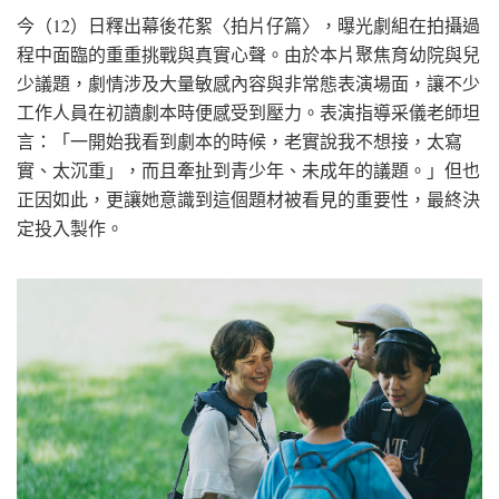
今（12）日釋出幕後花絮〈拍片仔篇〉，曝光劇組在拍攝過
程中面臨的重重挑戰與真實心聲。由於本片聚焦育幼院與兒
少議題，劇情涉及大量敏感內容與非常態表演場面，讓不少
工作人員在初讀劇本時便感受到壓力。表演指導采儀老師坦
言：「一開始我看到劇本的時候，老實說我不想接，太寫
實、太沉重」，而且牽扯到青少年、未成年的議題。」但也
正因如此，更讓她意識到這個題材被看見的重要性，最終決
定投入製作。