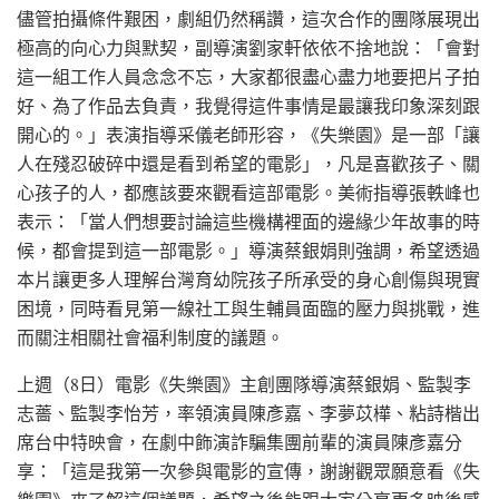
儘管拍攝條件艱困，劇組仍然稱讚，這次合作的團隊展現出
極高的向心力與默契，副導演劉家軒依依不捨地說：「會對
這一組工作人員念念不忘，大家都很盡心盡力地要把片子拍
好、為了作品去負責，我覺得這件事情是最讓我印象深刻跟
開心的。」表演指導采儀老師形容，《失樂園》是一部「讓
人在殘忍破碎中還是看到希望的電影」，凡是喜歡孩子、關
心孩子的人，都應該要來觀看這部電影。美術指導張軼峰也
表示：「當人們想要討論這些機構裡面的邊緣少年故事的時
候，都會提到這一部電影。」導演蔡銀娟則強調，希望透過
本片讓更多人理解台灣育幼院孩子所承受的身心創傷與現實
困境，同時看見第一線社工與生輔員面臨的壓力與挑戰，進
而關注相關社會福利制度的議題。
上週（8日）電影《失樂園》主創團隊導演蔡銀娟、監製李
志薔、監製李怡芳，率領演員陳彥嘉、李夢苡樺、粘詩楷出
席台中特映會，在劇中飾演詐騙集團前輩的演員陳彥嘉分
享：「這是我第一次參與電影的宣傳，謝謝觀眾願意看《失