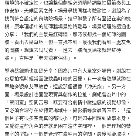
環境的不確定性，也讓整個劇組必須隨時調整拍攝節奏與工
作安排。天候因素之外，場景尋找同樣考驗耐性，劇組為了
找到符合設定的育幼院場景，幾乎聯繫了所有登記在案的機
構，原本理想中的紅磚牆場景始終難尋，場景經理施語涵也
分享：「我們的主景是紅磚牆，那時候想找一個紅磚的圍
牆、看出去是草地，但一直找不到，最後我們看到一處灰色
的圍牆，想說去試試看，一進去，牆面反過來就是紅磚
牆。」直呼是「老天爺有保佑」。
導演蔡銀娟也加碼分享：因為片中有大量室外場景，劇組在
炎夏拍攝時經常面臨蚊蟲叮咬的困擾，有一次曾敬驊就蹲在
草地旁觀察艾草蚊香，還說那個很像「沖天炮」。另一方
面，場景設計也面臨現實與創作的拉扯，劇組曾為片中的
「禁閉室」空間苦思，既要符合劇情中壓迫感的視覺想像，
又必須合理存在於特定場域中，攝影指導詹晨智表示：「這
個片子有很多空間真的都很小，可是如果回歸到故事本身，
又覺得這些角色的確就是困在這些空間裡，一個是理想的禁
閉室的型態，一個是合理在豪宅內的空間，最後就要取捨，