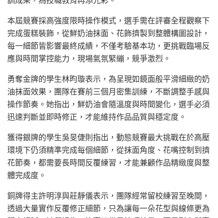
本屆競賽採高強度限時操作模式，選手需在評審全程觀察下
完成蛋糕裝飾，從鮮奶油抹面、花飾擠製到整體構圖設計，
每一細節皆影響最終成績，不僅考驗基本功，更挑戰臨場反
應與時間掌控能力，現場氣氛緊繃，競爭激烈。
勇奪金牌的學生林昀璇表示，為呈現如鏡面般平滑細緻的奶
油抹面效果，團隊在賽前三個月密集訓練，不斷調整手感與
操作節奏。她指出，鮮奶油會隨溫度與時間變化，選手必須
迅速判斷並即時修正，才能維持作品品質與穩定度。
獲得銀牌的學生吳旻倢則指出，動態競賽最大挑戰在於高壓
環境下仍須精準完成每個細節，從抹面角度、花嘴控制到擠
花節奏，都需要長時間反覆練習，才能兼顧作品精緻度與整
體完成度。
銅牌得主許明淳與莊靜儀表示，團隊經常留校練習至晚間，
透過大量實作反覆修正細節，只為讓每一朵花型與線條更為