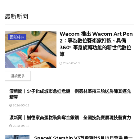
最新新聞
Wacom 推出 Wacom Art Pen
國際時事
2：專為數位藝術家打造、具備
360° 筆身旋轉功能的新世代數位
筆
2026-05-13
閱讀更多
漾新聞｜少子化成城市急迫危機 劉德林堅持三胎送房陳其邁允
精算
2026-05-13
漾新聞｜樹德家商蛋糕裝飾奪金銀銅 全國技能賽展現技藝實力
2026-05-13
SpaceX Starship V3首飛預計5月19日登場 新一