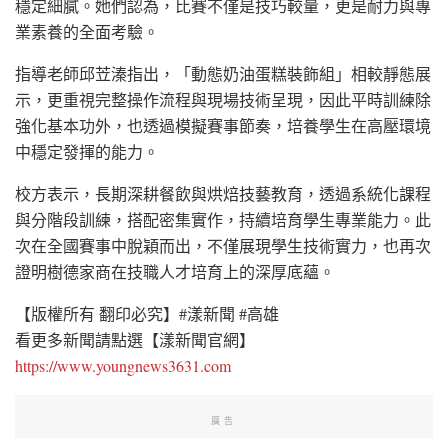
穩定細膩。她們認為，比賽不僅是技巧較量，更是耐力與專
業素養的全面考驗。
指導老師邱苙溱指出，「動態奶油蛋糕裝飾組」相較靜態展
示，更重視完整操作流程與現場技術呈現，因此平時訓練除
強化基本功外，也透過模擬賽事節奏，培養學生在高壓環境
中穩定發揮的能力。
校方表示，長期深耕餐飲與烘焙技藝教育，透過系統化課程
與分階段訓練，搭配密集實作，持續培育學生專業能力。此
次在全國賽事中脫穎而出，不僅展現學生技術實力，也再次
證明樹德家商在技職人才培育上的深厚底蘊。
【版權所有 翻印必究】#漾新聞 #高雄
看更多新聞請點選【漾新聞官網】
https://www.youngnews3631.com
廣告