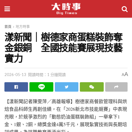
首頁
地方時事
漾新聞｜樹德家商蛋糕裝飾奪
金銀銅 全國技能賽展現技藝
實力
A
2026-05-13
閱讀時間：1 分鐘閱讀
A
【漾新聞記者陳雯萍／高雄報導】樹德家商餐飲管理科與烘
焙食品科師生再創佳績，在「2026新北市技能競賽」中表現
亮眼，於競爭激烈的「動態奶油蛋糕裝飾組」一舉拿下1
金、1銀、2銅，總獎金達4萬5千元，展現紮實技術與長期培
訓成果，為技職教育再添光彩。