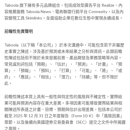
Taboola 旗下擁有多元品牌組合，包括成效型廣告平台 Realize、內
容推薦服務 Taboola News、電商聯盟行銷平台 Connexity，以及內
容變現工具 Skimlinks，全面協助企業在數位生態中實現永續成長。
前瞻性免責聲明
Taboola（以下稱「本公司」）於本次溝通中，可能包含若干非屬歷
史事實之陳述，涉及基於預測或未來結果之分析與資訊。此類前瞻
性陳述包括但不限於未來發展前景、產品開發及業務策略等內容。
常見識別詞包括「預期」、「估計」、「預測」、「計畫」、「預
算」、「預報」、「預料」、「打算」、「可能」、「將」、「或
許」、「應該」、「相信」、「潛力」、「持續」等，但不限於
此。
前瞻性陳述本質上具有一般性與特定性的風險與不確定性，實際結
果可能與預測內容存在重大差異。多項因素可能導致實際結果與相
關陳述所表達之計畫、目標、預期與估計出現差異，包括本公司於
截至 2025 年 12 月 31 日之年度報告（Form 10-K）中「風險因素」
章節，以及後續向美國證券交易委員會（SEC）提交之文件中所揭露
之風險。