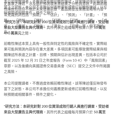
本公司提醒讀者，不應過度依賴前瞻性陳述，該等陳述僅反映發布
史事實之陳述，涉及基於預測或未來結果之分析與資訊。此類前瞻
當下之狀態。本公司不承擔任何義務更新或修訂前瞻性陳述，以反
性陳述包括但不限於未來發展前景、產品開發及業務策略等內容。
映預期或相關事件、條件之變化。
常見識別詞包括「預期」、「估計」、「預測」、「計畫」、「預
算」、「預報」、「預料」、「打算」、「可能」、「將」、「或
*研究方法：本研究針對 200 位資深成效行銷人員進行調查，受訪者
許」、「應該」、「相信」、「潛力」、「持續」等，但不限於
來自大型廣告主與代理商
，其所代表之組織每月預算介於
50 萬至
此。
490 萬美元
之間。
前瞻性陳述本質上具有一般性與特定性的風險與不確定性，實際結
果可能與預測內容存在重大差異。多項因素可能導致實際結果與相
關陳述所表達之計畫、目標、預期與估計出現差異，包括本公司於
截至 2025 年 12 月 31 日之年度報告（Form 10-K）中「風險因素」
章節，以及後續向美國證券交易委員會（SEC）提交之文件中所揭露
之風險。
本公司提醒讀者，不應過度依賴前瞻性陳述，該等陳述僅反映發布
當下之狀態。本公司不承擔任何義務更新或修訂前瞻性陳述，以反
映預期或相關事件、條件之變化。
*研究方法：本研究針對 200 位資深成效行銷人員進行調查，受訪者
來自大型廣告主與代理商
，其所代表之組織每月預算介於
50 萬至