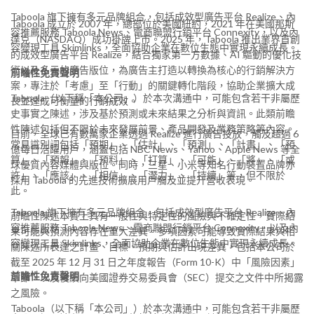
Taboola 旗下擁有多元品牌組合，包括成效型廣告平台 Realize、內
Taboola 成立於 2007 年，總部位於美國紐約，2021 年在美國那斯
容推薦服務 Taboola News、電商聯盟行銷平台 Connexity，以及內
達克（NASDAQ）成功掛牌上市。2025 年，Taboola 推出業界首創
容變現工具 Skimlinks，全面協助企業在數位生態中實現永續成長。
的成效型廣告平台 Realize，結合獨家第一方數據、AI 驅動的優化技
術以及多元的廣告版位，為廣告主打造以轉換為核心的行銷解決方
前瞻性免責聲明
案，專注於「考慮」至「行動」的關鍵轉化階段，協助企業擴大成
Taboola（以下稱「本公司」）於本次溝通中，可能包含若干非屬歷
長並達成可衡量的行銷成效。
史事實之陳述，涉及基於預測或未來結果之分析與資訊。此類前瞻
性陳述包括但不限於未來發展前景、產品開發及業務策略等內容。
目前，全球已有數萬家企業透過 Realize 進行廣告投放，觸及超過 6
常見識別詞包括「預期」、「估計」、「預測」、「計畫」、「預
億每日活躍用戶，涵蓋包括 NBC News、Yahoo、Apple News 等全
算」、「預報」、「預料」、「打算」、「可能」、「將」、「或
球優質內容媒體與版位。同時，三星、小米等知名行動裝置品牌亦
許」、「應該」、「相信」、「潛力」、「持續」等，但不限於
採用 Taboola 的先進技術擴展用戶觸及並提升營收表現。
此。
Taboola 旗下擁有多元品牌組合，包括成效型廣告平台 Realize、內
前瞻性陳述本質上具有一般性與特定性的風險與不確定性，實際結
容推薦服務 Taboola News、電商聯盟行銷平台 Connexity，以及內
果可能與預測內容存在重大差異。多項因素可能導致實際結果與相
容變現工具 Skimlinks，全面協助企業在數位生態中實現永續成長。
關陳述所表達之計畫、目標、預期與估計出現差異，包括本公司於
截至 2025 年 12 月 31 日之年度報告（Form 10-K）中「風險因素」
前瞻性免責聲明
章節，以及後續向美國證券交易委員會（SEC）提交之文件中所揭露
之風險。
Taboola（以下稱「本公司」）於本次溝通中，可能包含若干非屬歷