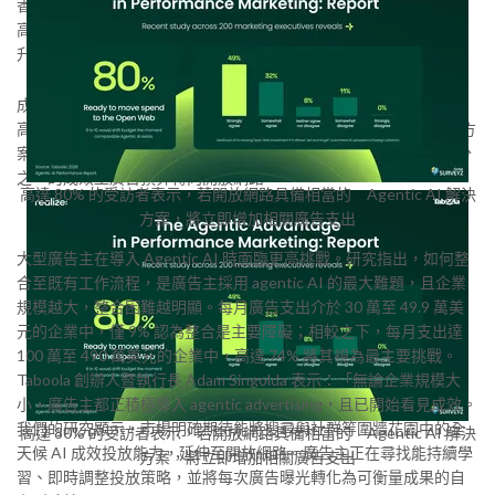
香港
2026年5月13日
/美通社/ — 全球成效廣告領導者
高達 76% 的廣告主表示，已透過 AI 驅動解決方案獲得具體成效提
升
成效型廣告主對 Agentic AI 的應用，仍高度依賴搜尋與社群平台。
高達 80% 的受訪者表示，若開放網路具備相當的 Agentic AI 解決方
案，將立即增加相關廣告支出；另有 86% 表示，有意願將高達四分
之一的成效型廣告預算轉向開放網路。
高達 80% 的受訪者表示，若開放網路具備相當的 Agentic AI 解決
方案，將立即增加相關廣告支出
大型廣告主在導入 Agentic AI 時面臨更高挑戰。研究指出，如何整
合至既有工作流程，是廣告主採用 agentic AI 的最大難題，且企業
規模越大，整合困難越明顯。每月廣告支出介於 30 萬至 49.9 萬美
元的企業中，僅 9% 認為整合是主要障礙；相較之下，每月支出達
100 萬至 490 萬美元的企業中，高達 74% 將其視為最主要挑戰。
Taboola 創辦人暨執行長 Adam Singolda 表示：「無論企業規模大
小，廣告主都正積極導入 agentic advertising，且已開始看見成效。
我們的研究顯示，市場明確期待能將搜尋與社群等圍牆花園中的全
高達 80% 的受訪者表示，若開放網路具備相當的 Agentic AI 解決
天候 AI 成效投放能力，延伸至開放網路。廣告主正在尋找能持續學
方案，將立即增加相關廣告支出
習、即時調整投放策略，並將每次廣告曝光轉化為可衡量成果的自