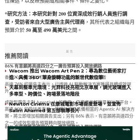
性陳述，以反映預期或相關事件、條件之變化。
*研究方法：本研究針對 200 位資深成效行銷人員進行調
查，受訪者來自大型廣告主與代理商
，其所代表之組織每月
50 萬至 490 萬美元
預算介於
之間。
廣告
推薦閱讀
86% 有意願將高達四分之一廣告預算投入開放網路
Wacom 推出 Wacom Art Pen 2：專為數位藝術家打
香港
2026年5月13日
/美通社/ — 全球成效廣告領導者
造、具備 360° 筆身旋轉功能的新世代數位筆
高達 76% 的廣告主表示，已透過 AI 驅動解決方案獲得具體成效提
天幕到整車光環境：光羿科技亮相北京車展，調光玻璃進入
升
多車型、跨價位、跨場景落地階段
成效型廣告主對 Agentic AI 的應用，仍高度依賴搜尋與社群平台。
Newton Cinema 在康城電影市場首度登場，並宣佈
高達 80% 的受訪者表示，若開放網路具備相當的 Agentic AI 解決方
Salim Ahamed 第五部執導長片
案，將立即增加相關廣告支出；另有 86% 表示，有意願將高達四分
之一的成效型廣告預算轉向開放網路。
86% 有意願將高達四分之一廣告預算投入開放網路