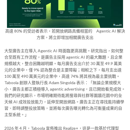
高達 80% 的受訪者表示，若開放網路具備相當的 Agentic AI 解決
方案，將立即增加相關廣告支出
大型廣告主在導入 Agentic AI 時面臨更高挑戰。研究指出，如何整
合至既有工作流程，是廣告主採用 agentic AI 的最大難題，且企業
規模越大，整合困難越明顯。每月廣告支出介於 30 萬至 49.9 萬美
元的企業中，僅 9% 認為整合是主要障礙；相較之下，每月支出達
100 萬至 490 萬美元的企業中，高達 74% 將其視為最主要挑戰。
Taboola 創辦人暨執行長 Adam Singolda 表示：「無論企業規模大
小，廣告主都正積極導入 agentic advertising，且已開始看見成效。
我們的研究顯示，市場明確期待能將搜尋與社群等圍牆花園中的全
天候 AI 成效投放能力，延伸至開放網路。廣告主正在尋找能持續學
習、即時調整投放策略，並將每次廣告曝光轉化為可衡量成果的自
主型系統。」
2026 年 4 月，Taboola 宣佈推出 Realize+，這是一款基於代理型