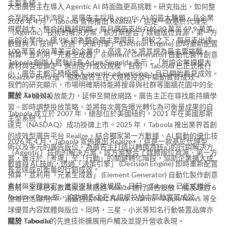
主型系統。」
大型廣告主在導入 Agentic AI 時面臨更高挑戰。研究指出，如何整
合至既有工作流程，是廣告主採用 agentic AI 的最大難題，且企業
2026 年 4 月，Taboola 宣佈推出 Realize+，這是一款基於代理型
規模越大，整合困難越明顯。每月廣告支出介於 30 萬至 49.9 萬美
（Agentic）技術的解決方案。該方案整合了媒體版位資源、第一方
元的企業中，僅 9% 認為整合是主要障礙；相較之下，每月支出達
數據與 AI 技術，透過「決策引擎」 (Decision Engine) 即時重新配置
100 萬至 490 萬美元的企業中，高達 74% 將其視為最主要挑戰。
預算，並利用「元素生成器」 (Element Generator) 自動化製作創意
Taboola 創辦人暨執行長 Adam Singolda 表示：「無論企業規模大
素材與受眾鎖定，進而提升成效規模。目前，Taboola 已正式推行
小，廣告主都正積極導入 agentic advertising，且已開始看見成效。
Realize+ Beta 版，協助廣告主在大規模投放中驅動實質成效。
我們的研究顯示，市場明確期待能將搜尋與社群等圍牆花園中的全
關於 Taboola
天候 AI 成效投放能力，延伸至開放網路。廣告主正在尋找能持續學
習、即時調整投放策略，並將每次廣告曝光轉化為可衡量成果的自
Taboola 成立於 2007 年，總部位於美國紐約，2021 年在美國那斯
主型系統。」
達克（NASDAQ）成功掛牌上市。2025 年，Taboola 推出業界首創
的成效型廣告平台 Realize，結合獨家第一方數據、AI 驅動的優化技
2026 年 4 月，Taboola 宣佈推出 Realize+，這是一款基於代理型
術以及多元的廣告版位，為廣告主打造以轉換為核心的行銷解決方
（Agentic）技術的解決方案。該方案整合了媒體版位資源、第一方
案，專注於「考慮」至「行動」的關鍵轉化階段，協助企業擴大成
數據與 AI 技術，透過「決策引擎」 (Decision Engine) 即時重新配置
長並達成可衡量的行銷成效。
預算，並利用「元素生成器」 (Element Generator) 自動化製作創意
素材與受眾鎖定，進而提升成效規模。目前，Taboola 已正式推行
目前，全球已有數萬家企業透過 Realize 進行廣告投放，觸及超過 6
Realize+ Beta 版，協助廣告主在大規模投放中驅動實質成效。
億每日活躍用戶，涵蓋包括 NBC News、Yahoo、Apple News 等全
球優質內容媒體與版位。同時，三星、小米等知名行動裝置品牌亦
採用 Taboola 的先進技術擴展用戶觸及並提升營收表現。
關於 Taboola