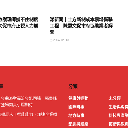
地方時事
教護理師撐不住制度
漾新聞｜土方新制成本暴增衝擊
文促市府正視人力崩
工程 陳慧文促市府協助業者解
套
2026-05-13
章
分類
｜金曲派對高流金趴回歸 郭書瑤
健康與運動
未分類
首登場開賣引爆期待
國際時事
生活與消
諮詢擴展人工智能能力，加速企業轉
地方時事
科技與產
影劇與娛樂
藝術與教