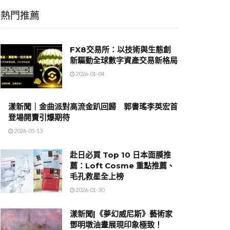
熱門推薦
FX8交易所：以技術與生態創
新驅動全球數字資產交易新格局
2026-01-04
漾新聞｜金曲派對高流金趴回歸 郭書瑤李英宏首
登場開賣引爆期待
2026-05-13
赴日必買 Top 10 日本面膜推
薦：Loft Cosme 重點推薦、
毛孔救星全上榜
2026-01-30
漾新聞|《夢幻威尼斯》藝術家
鄧明墩油畫展現印象極致！