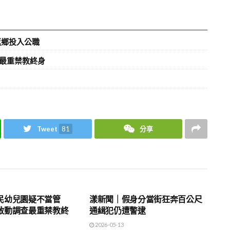
返鄉投入公職
最重禁教終身
Tweet
81
分享
地方時事
民幼兒園疑不當管
漾新聞｜假身分當街狂奔百公尺
啟動調查最重禁教終
通緝犯仍遭警逮
2026-05-13