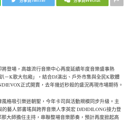
分享到Twitter
分享到Wechat
即將登場，高雄流行音樂中心再度延續年度音樂盛事熱
趴－K歌大包廂」，結合DJ演出、戶外市集與全民K歌體
DIEVOX正式開賣，去年幾近秒殺的盛況再現市場期待。
牌風格吸引樂迷朝聖，今年卡司與活動規模同步升級。主
參與的藝人郭書瑤與跨界音樂人李英宏 DJDIDILONG接力登
er那那大師擔任主持，串聯整場音樂節奏，預計再度掀起高