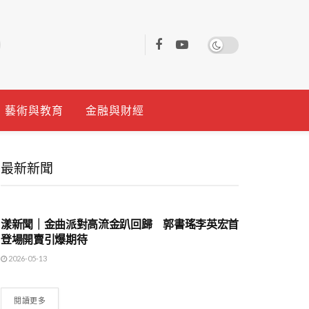
藝術與教育
金融與財經
最新新聞
地方時事
漾新聞｜金曲派對高流金趴回歸 郭書瑤李英宏首
登場開賣引爆期待
2026-05-13
閱讀更多