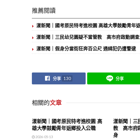
推薦閱讀
漾新聞｜國考原民特考進校園 高雄大學鼓勵青年
漾新聞｜三民幼兒園疑不當管教 高市府啟動調查
漾新聞｜假身分當街狂奔百公尺 通緝犯仍遭警逮
分享
130
分享
相關的
文章
地方時事
地方時事
漾新聞｜國考原民特考進校園 高
漾新聞｜三
雄大學鼓勵青年返鄉投入公職
教 高市府
身
2026-05-13