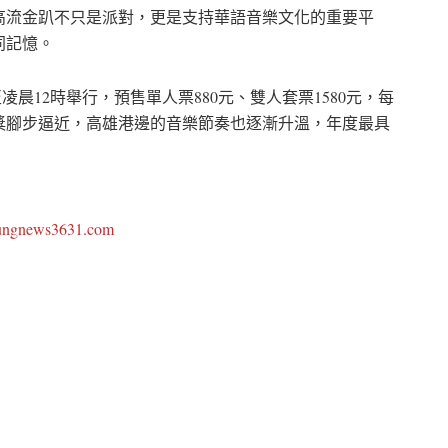
高流金趴不只是派對，更是支持華語音樂文化的重要平
同記憶。
凌晨12時舉行，預售單人票880元、雙人套票1580元，每
獎腳步逼近，高雄港邊的音樂節奏也逐漸升溫，年度最具
oungnews3631.com