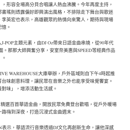
」，形容全場高分貝合唱讓人熱血沸騰。今年再度主持，
郭書瑤則透露偏好即興演出風格，不排除走下舞台與歌迷
。李英宏也表示，高雄觀眾的熱情向來驚人，期待與現場
記憶。
POP主題元素，由DJ Oz帶來日語金曲串燒，從90年代
氛圍。那那大師興奮分享，安室奈美惠與SPEED等經典作品
」。
E WAREHOUSE大庫舉辦，戶外區域則自下午4時起推
等台味創意料理，讓民眾在音樂之外也能享受味覺饗宴。
最對味」，增添活動生活感。
，精選百首華語金曲，開放民眾免費登台歡唱，從戶外暖場
一路嗨到深夜，打造沉浸式金曲週末。
SKIN表示，華語流行音樂透過DJ文化再創新生命，讓他深感