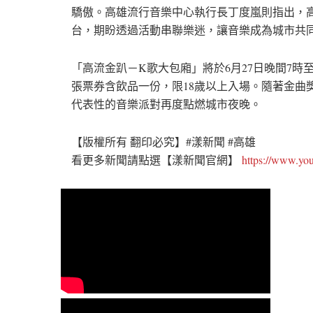
驕傲。高雄流行音樂中心執行長丁度嵐則指出，
台，期盼透過活動串聯樂迷，讓音樂成為城市共
「高流金趴－K歌大包廂」將於6月27日晚間7時至
張票券含飲品一份，限18歲以上入場。隨著金曲
代表性的音樂派對再度點燃城市夜晚。
【版權所有 翻印必究】#漾新聞 #高雄
看更多新聞請點選【漾新聞官網】
https://www.y