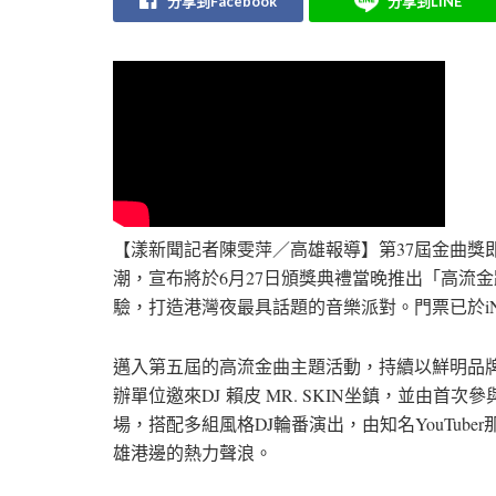
分享到Facebook
分享到LINE
【漾新聞記者陳雯萍／高雄報導】第37屆金曲獎
潮，宣布將於6月27日頒獎典禮當晚推出「高流金
驗，打造港灣夜最具話題的音樂派對。門票已於iN
邁入第五屆的高流金曲主題活動，持續以鮮明品
辦單位邀來DJ 賴皮 MR. SKIN坐鎮，並由首次
場，搭配多組風格DJ輪番演出，由知名YouTub
雄港邊的熱力聲浪。