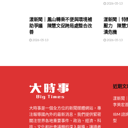
2026-05-13
地方時事
地方時事
漾新聞｜鳳山轉乘不便與環境補
漾新聞｜特
助爭議 陳慧文促跨局處整合改
壓力 陳慧
善
潰危機
2026-05-13
2026-05-13
近期文
漾新聞
李英宏
大時事是一個全方位的新聞媒體網站，專
注報導國內外的最新消息。我們提供緊密
IBM 
關注世界各地重要事件、政治、經濟、科
型
技、文化和社會議題的深入報導，讓讀者