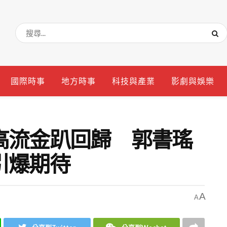
國際時事
地方時事
科技與產業
影劇與娛樂
高流金趴回歸 郭書瑤
引爆期待
A
A