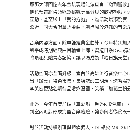
那那大師回憶去年金趴現場氣氛直言「嗨到腿軟
他也預告將帶領觀眾挑戰更高分貝的歡唱極限。
互動，甚至送上「愛的抱抱」，為活動增添驚喜
歌迷一同大合唱華語金曲，創造屬於港都的音樂
音樂內容方面，除華語經典金曲外，今年特別加入J-
到平成時期經典曲目輪番上陣，營造日系Disco
將喚起集體青春記憶，讓現場成為「哈日族天堂
活動空間亦全面升級，室內於高雄流行音樂中心LIV
出「辦桌」特色市集，集結龍蝦三明治、烤香腸
李英宏更點名期待品嚐炸湯圓，笑稱「加花生粉
此外，今年首度加碼「真愛唱．戶外K歌包廂」
到室內派對形成完整音樂體驗，讓參與者從傍晚
對於活動持續辦理與規模擴大，DJ 賴皮 MR. 