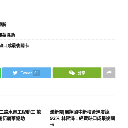
轉勝
麗華協助
費缺口成最後關卡
Tweet
81
分享
地方時事
二路水電工程動工 范
漾新聞|鳳翔國中新校舍進度達
謝伍麗華協助
92% 林智鴻：經費缺口成最後關
卡