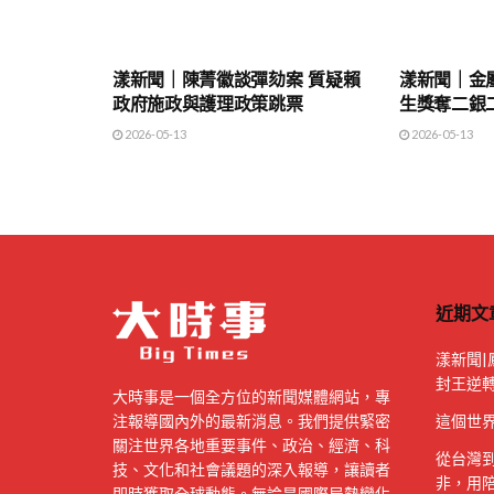
地方時事
地方時事
漾新聞｜陳菁徽談彈劾案 質疑賴
漾新聞｜金
政府施政與護理政策跳票
生獎奪二銀
2026-05-13
2026-05-13
近期文
漾新聞|
封王逆
大時事是一個全方位的新聞媒體網站，專
注報導國內外的最新消息。我們提供緊密
這個世
關注世界各地重要事件、政治、經濟、科
從台灣
技、文化和社會議題的深入報導，讓讀者
非，用
即時獲取全球動態。無論是國際局勢變化