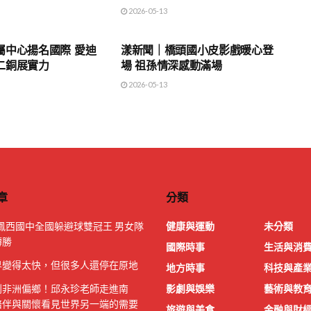
2026-05-13
地方時事
屬中心揚名國際 愛迪
漾新聞｜橋頭國小皮影戲暖心登
二銅展實力
場 祖孫情深感動滿場
2026-05-13
章
分類
鳳西國中全國躲避球雙冠王 男女隊
健康與運動
未分類
轉勝
國際時事
生活與消
界變得太快，但很多人還停在原地
地方時事
科技與產
到非洲偏鄉！邱永珍老師走進南
影劇與娛樂
藝術與教
陪伴與關懷看見世界另一端的需要
旅遊與美食
金融與財