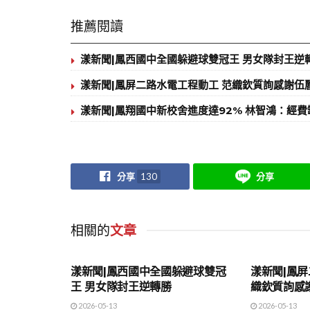
推薦閱讀
漾新聞|鳳西國中全國躲避球雙冠王 男女隊封王逆
漾新聞|鳳屏二路水電工程動工 范織欽質詢感謝伍
漾新聞|鳳翔國中新校舍進度達92% 林智鴻：經
分享
130
分享
相關的
文章
地方時事
地方時事
漾新聞|鳳西國中全國躲避球雙冠
漾新聞|鳳屏
王 男女隊封王逆轉勝
織欽質詢感
2026-05-13
2026-05-13