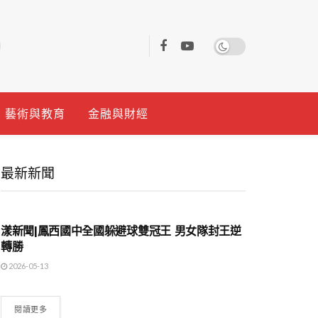
藝術與教育
金融與財經
最新新聞
地方時事
漾新聞|鳳西國中全國躲避球雙冠王 男女隊封王逆
轉勝
2026-05-13
閱讀更多