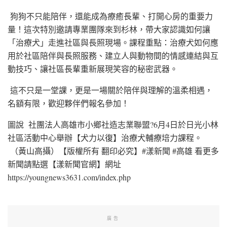
狗狗不只能陪伴，還能成為療癒長輩、打開心房的重要力
量！這次特別邀請專業團隊來到杉林，帶大家認識如何讓
「治療犬」走進社區與長照現場。課程重點：治療犬如何應
用於社區陪伴與長照服務、建立人與動物間的情感連結與互
動技巧、讓社區長輩重新展現笑容的秘密武器。
這不只是一堂課，更是一場關於陪伴與理解的溫柔相遇，
名額有限，歡迎夥伴們報名參加！
圖說 社團法人高雄市小鄉社造志業聯盟?6月4日於日光小林
社區活動中心舉辦【犬力以復】治療犬輔療培力課程。
（黃山高攝）【版權所有 翻印必究】#漾新聞 #高雄 看更多
新聞請點選【漾新聞官網】網址
https://youngnews3631.com/index.php
廣告