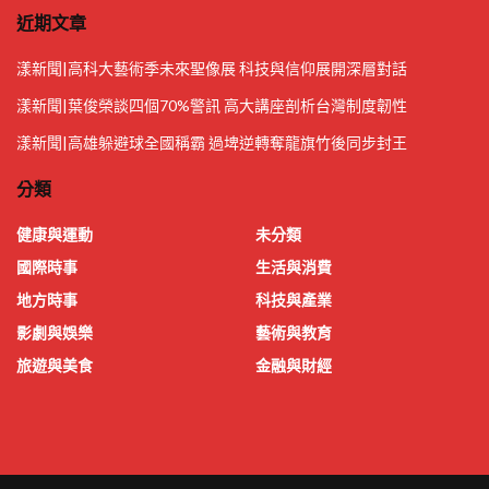
近期文章
漾新聞|高科大藝術季未來聖像展 科技與信仰展開深層對話
漾新聞|葉俊榮談四個70%警訊 高大講座剖析台灣制度韌性
漾新聞|高雄躲避球全國稱霸 過埤逆轉奪龍旗竹後同步封王
分類
健康與運動
未分類
國際時事
生活與消費
地方時事
科技與產業
影劇與娛樂
藝術與教育
旅遊與美食
金融與財經