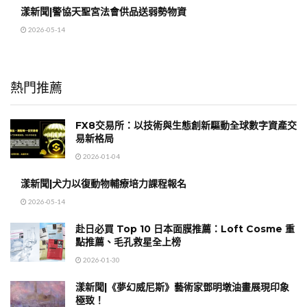
漾新聞|警協天聖宮法會供品送弱勢物資
2026-05-14
熱門推薦
FX8交易所：以技術與生態創新驅動全球數字資產交
易新格局
2026-01-04
漾新聞|犬力以復動物輔療培力課程報名
2026-05-14
赴日必買 Top 10 日本面膜推薦：Loft Cosme 重
點推薦、毛孔救星全上榜
2026-01-30
漾新聞|《夢幻威尼斯》藝術家鄧明墩油畫展現印象
極致！