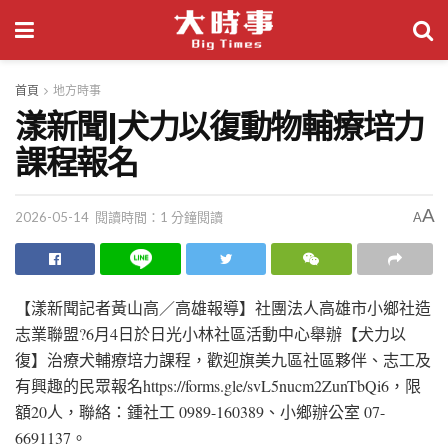
首頁
地方時事
漾新聞|犬力以復動物輔療培力
課程報名
A
2026-05-14
閱讀時間：1 分鐘閱讀
A
【漾新聞記者黃山高／高雄報導】社團法人高雄市小鄉社造
志業聯盟?6月4日於日光小林社區活動中心舉辦【犬力以
復】治療犬輔療培力課程，歡迎旗美九區社區夥伴、志工及
有興趣的民眾報名https://forms.gle/svL5nucm2ZunTbQi6，限
額20人，聯絡：鍾社工 0989-160389、小鄉辦公室 07-
6691137。