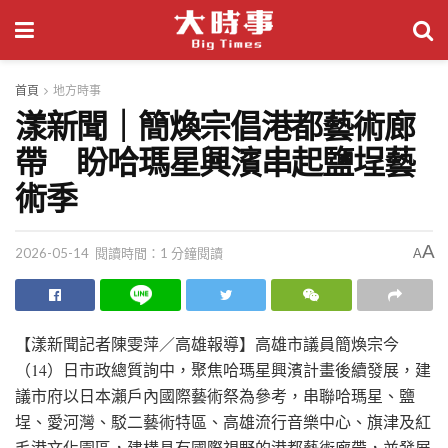
首頁
地方時事
漾新聞｜簡煥宗倡港都藝術廊
帶 盼哈瑪星興濱串起鹽埕藝
術季
A
2026-05-14
閱讀時間：1 分鐘閱讀
A
【漾新聞記者陳雯萍／高雄報導】高雄市議員簡煥宗今
（14）日市政總質詢中，聚焦哈瑪星興濱計畫後續發展，建
議市府以日本瀨戶內國際藝術祭為參考，串聯哈瑪星、鹽
埕、愛河灣、駁二藝術特區、高雄流行音樂中心、旗津及紅
毛港文化園區，建構具有國際視野的港都藝術廊帶，並發展