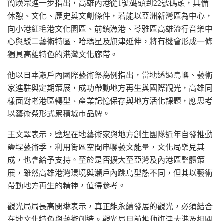
簡煥宗進一步指出，高雄內港從1號碼頭到22號碼頭，具備
休憩、文化、歷史與文創條件，若能以亞洲新灣區為中心，
向小港紅毛港文化園區、前鎮漁港、苓雅區高雄流行音樂中
心與駁二藝術特區、哈瑪星及旗津延伸，將有機會形成一條
獨具高雄特色的港灣文化廊帶。
他以日本瀨戶內國際藝術祭為例指出，當地透過島嶼、藝術
家進駐與定期策展，成功帶動地方再生與國際觀光，高雄同
樣面對老港區轉型、產業記憶保存與地方活化課題，應思考
以藝術祭形式累積城市品牌。
王文翠表示，鹽埕在地藝術家與地方創生團隊近年自發推動
鹽埕藝術季，利用街區空間串聯藝文能量，文化局樂見其
成，也會給予支持。至於是否擴大至亞灣及內港區整體策
展，雖然高雄港灣環境與瀨戶內跳島型態不同，但其以藝術
帶動地方再生的精神，值得參考。
觀光局局長高閔琳表示，真正能永續發展的觀光，必須結合
在地文化特色與藝術創造。觀光局目前推動旗津大港及相關