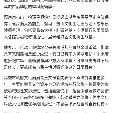
具城市品牌感的鹽埕藝術季。
簡煥宗指出，哈瑪星興濱計畫從過去聚焦哈瑪星歷史產業保
存，逐步擴大為前金、鹽埕、鼓山文化生活圈改造，成果已
陸續呈現，包括貿易商大樓、紅磚建築、上港銀行及愛國婦
人會館等場域修復活化，展現老港區文化再生能量。
他表示，哈瑪星與鹽埕曾是高雄港都商貿與金融重鎮，街廓
具有寬闊路幅及歷史紋理，假日已有不少民眾走訪。未來若
能搭配市集、藝術展演與地方店家串聯，可讓歷史場域不只
是修復，更能成為市民生活與觀光旅遊的日常舞台。
高雄市政府文化局局長王文翠答詢表示，興濱計畫推動多
年，主要針對具文化資產身分的場域進行修復，後續委外會
依場域屬性安排進駐，包括團體使用、輕食服務及表演藝術
等方向。目前各場館多已營運，若硬體需要修復，仍由文化
局依文化資產保存原則處理，不會要求進駐團隊自行負擔。