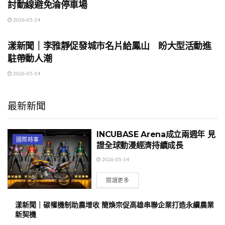
討動線避免淪停車場
2026-05-14
地方時事
漾新聞｜李雅靜促發城市名片給鳳山 盼大型活動進
駐帶動人潮
2026-05-14
最新新聞
INCUBASE Arena成立兩週年 見
國際時事
證全球動漫經濟持續成長
2026-05-14
閱讀更多
漾新聞｜碳權機制助農增收 簡煥宗促高雄串聯企業打造永續農業
新契機