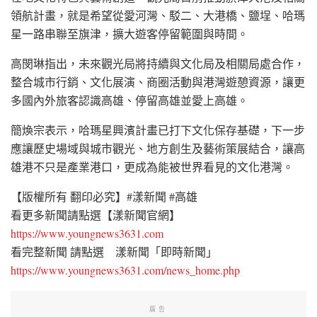
領航計畫，就是希望從愛河灣、駁二、大港橋、鹽埕、哈瑪
星一路串聯至旗津，擴大遊客停留範圍與時間。
高閔琳指出，未來觀光局將持續與文化局及相關局處合作，
整合城市行銷、文化展演、商圈活動與港灣遊憩資源，讓更
多國內外旅客認識高雄、停留高雄並愛上高雄。
簡煥宗表示，哈瑪星興濱計畫已打下文化保存基礎，下一步
應讓歷史場域與城市觀光、地方創生及藝術策展結合，讓高
雄港不只是產業港口，更成為能被世界看見的文化港灣。
【版權所有 翻印必究】#漾新聞 #高雄
看更多新聞請點選【漾新聞官網】
https://www.youngnews3631.com
看完整新聞 請點選 漾新聞「即時新聞」
https://www.youngnews3631.com/news_home.php
廣告