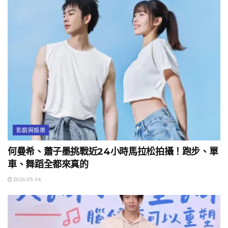
影劇與娛樂
何曼希、蕭子墨挑戰近24小時馬拉松拍攝！跑步、單
車、舞蹈全都來真的
2026-05-14