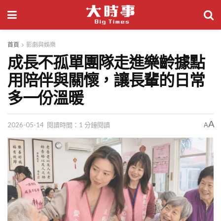
首頁
影劇與娛樂
成長不孤單團隊走進樂齡據點
用陪伴與關懷，讓長輩的日常
多一份溫暖
A
2026-05-14
閱讀時間：1 分鐘閱讀
A