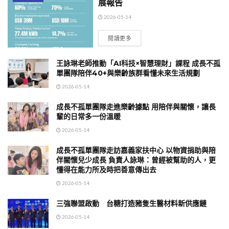
展報告
2026-05-14
閱讀更多
王詠琳老師推動「AI科技×智慧理財」課程 成長不孤
單團隊陪伴40+與樂齡族群看懂未來生活規劃
2026-05-14
成長不孤單團隊走進樂齡據點 用陪伴與關懷，讓長
輩的日常多一份溫暖
2026-05-14
成長不孤單團隊走訪嘉義家扶中心 以物資捐助與陪
伴關懷兒少成長 負責人詠琳：曾經被幫助的人，更
懂得在能力所及時把善意傳出去
2026-05-14
三強聯盟啟動 台糖打造豬隻生醫材料新供應鏈
2026-05-14