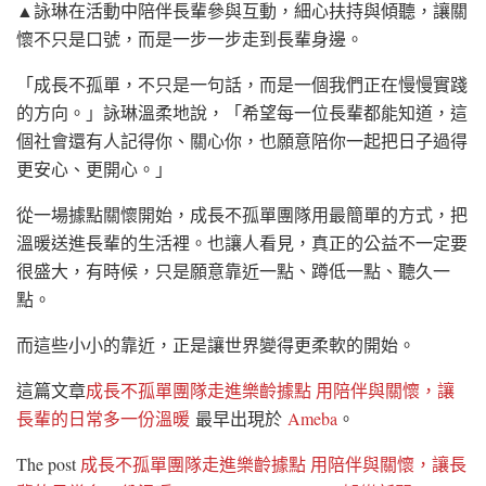
▲詠琳在活動中陪伴長輩參與互動，細心扶持與傾聽，讓關
懷不只是口號，而是一步一步走到長輩身邊。
「成長不孤單，不只是一句話，而是一個我們正在慢慢實踐
的方向。」詠琳溫柔地說，「希望每一位長輩都能知道，這
個社會還有人記得你、關心你，也願意陪你一起把日子過得
更安心、更開心。」
從一場據點關懷開始，成長不孤單團隊用最簡單的方式，把
溫暖送進長輩的生活裡。也讓人看見，真正的公益不一定要
很盛大，有時候，只是願意靠近一點、蹲低一點、聽久一
點。
而這些小小的靠近，正是讓世界變得更柔軟的開始。
這篇文章
成長不孤單團隊走進樂齡據點 用陪伴與關懷，讓
長輩的日常多一份溫暖
最早出現於
Ameba
。
The post
成長不孤單團隊走進樂齡據點 用陪伴與關懷，讓長