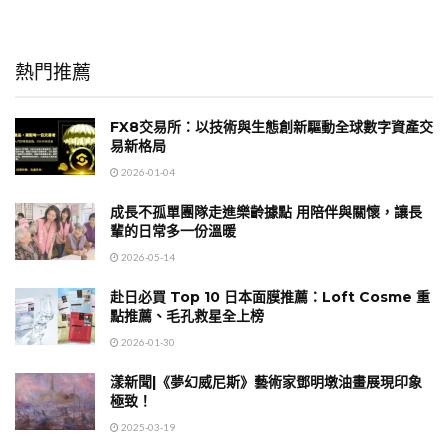
熱門推薦
FX8交易所：以技術與生態創新驅動全球數字資產交
易新格局
2026-01-04
成長不孤單團隊走進樂齡據點 用陪伴與關懷，讓長
輩的日常多一份溫暖
2026-05-14
赴日必買 Top 10 日本面膜推薦：Loft Cosme 重
點推薦、毛孔救星全上榜
2026-01-30
漾新聞|《夢幻威尼斯》藝術家鄧明墩油畫展現印象
極致！
2025-03-19