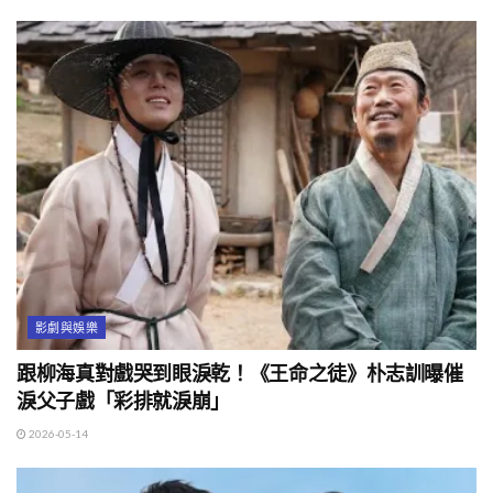
影劇與娛樂
跟柳海真對戲哭到眼淚乾！《王命之徒》朴志訓曝催
淚父子戲「彩排就淚崩」
2026-05-14