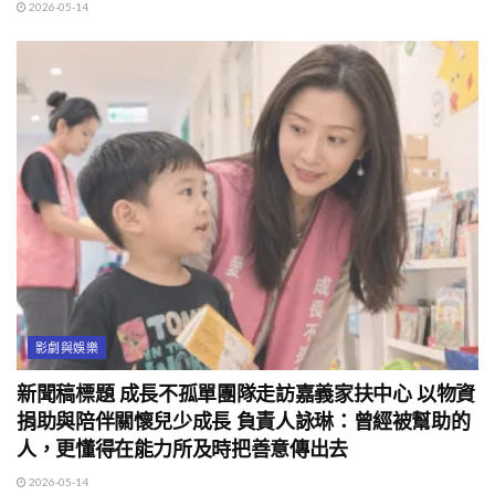
2026-05-14
影劇與娛樂
新聞稿標題 成長不孤單團隊走訪嘉義家扶中心 以物資
捐助與陪伴關懷兒少成長 負責人詠琳：曾經被幫助的
人，更懂得在能力所及時把善意傳出去
2026-05-14