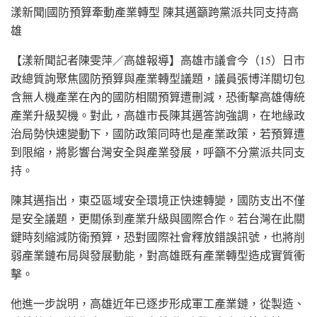
漾新聞|國防預算牽動產業轉型 陳其邁籲跨黨派共同支持高
雄
【漾新聞記者陳雯萍／高雄報導】高雄市議會今（15）日市
政總質詢聚焦國防預算與產業轉型議題，議員張博洋關切包
含無人機產業在內的國防相關預算遭刪減，恐衝擊高雄傳統
產業升級契機。對此，高雄市長陳其邁答詢強調，在地緣政
治局勢快速變動下，國防政策同時也是產業政策，若預算遭
到限縮，將影響台灣安全與產業發展，呼籲不分黨派共同支
持。
陳其邁指出，東亞區域安全環境正快速轉變，國防支出不僅
是安全議題，更關係到產業升級與國際合作。若台灣在此關
鍵時刻縮減防衛預算，恐對國際社會釋放錯誤訊號，也將削
弱產業鏈布局與發展動能，對高雄既有產業轉型造成實質衝
擊。
他進一步說明，高雄近年已逐步形成軍工產業鏈，從製造、