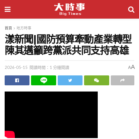
首頁
地方時事
漾新聞|國防預算牽動產業轉型
陳其邁籲跨黨派共同支持高雄
A
2026-05-15
閱讀時間：1 分鐘閱讀
A