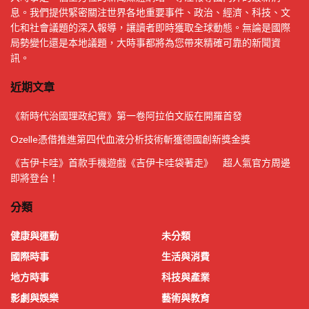
息。我們提供緊密關注世界各地重要事件、政治、經濟、科技、文
化和社會議題的深入報導，讓讀者即時獲取全球動態。無論是國際
局勢變化還是本地議題，大時事都將為您帶來精確可靠的新聞資
訊。
近期文章
《新時代治國理政紀實》第一卷阿拉伯文版在開羅首發
Ozelle憑借推進第四代血液分析技術斬獲德國創新獎金獎
《吉伊卡哇》首款手機遊戲《吉伊卡哇袋著走》 超人氣官方周邊
即將登台！
分類
健康與運動
未分類
國際時事
生活與消費
地方時事
科技與產業
影劇與娛樂
藝術與教育