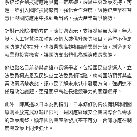
系統整合到技術應用具備一定基礎，透過中央政策支持，可
進一步引入國際技術廠商，強化合作深度，讓傳統產業在智
慧化與國防應用中找到新出路，擴大產業競爭優勢。
針對行政院推動方向，陳其邁表示，支持發展無人機、無人
艇、人工智慧決策輔助及個人裝備升級等項目，這些不僅是
國防能力的提升，也將帶動高雄相關產業鏈升級，創造更多
就業與投資機會，讓國防支出轉化為經濟成長動能。
他也點名目前參與高雄市長選舉者，包括國民黨參選人、立
法委員柯志恩及民進黨立法委員賴瑞隆，應就國防預算與產
業政策清楚表態，讓市民了解未來城市發展方向，強調這不
僅是政治議題，更是關乎高雄長遠競爭力的關鍵選擇。
此外，陳其邁以日本為例指出，日本修訂防衛裝備移轉相關
原則並放寬武器輸出限制，是因應區域安全與國際合作需求
的政策調整，顯示國防與產業發展密不可分，台灣亦應在制
度與政策上同步強化。