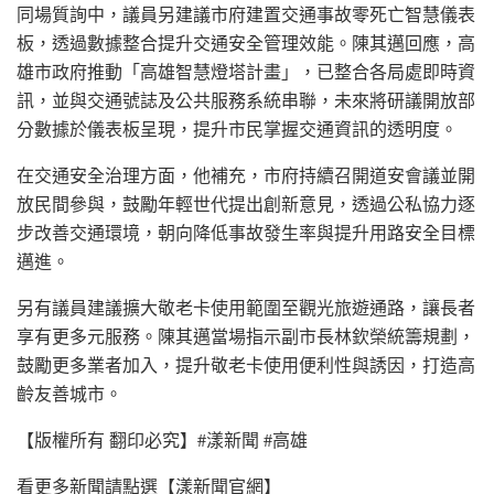
同場質詢中，議員另建議市府建置交通事故零死亡智慧儀表
板，透過數據整合提升交通安全管理效能。陳其邁回應，高
雄市政府推動「高雄智慧燈塔計畫」，已整合各局處即時資
訊，並與交通號誌及公共服務系統串聯，未來將研議開放部
分數據於儀表板呈現，提升市民掌握交通資訊的透明度。
在交通安全治理方面，他補充，市府持續召開道安會議並開
放民間參與，鼓勵年輕世代提出創新意見，透過公私協力逐
步改善交通環境，朝向降低事故發生率與提升用路安全目標
邁進。
另有議員建議擴大敬老卡使用範圍至觀光旅遊通路，讓長者
享有更多元服務。陳其邁當場指示副市長林欽榮統籌規劃，
鼓勵更多業者加入，提升敬老卡使用便利性與誘因，打造高
齡友善城市。
【版權所有 翻印必究】#漾新聞 #高雄
看更多新聞請點選【漾新聞官網】