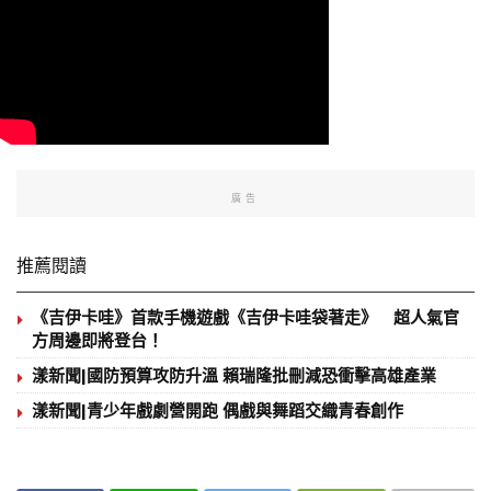
廣告
推薦閱讀
《吉伊卡哇》首款手機遊戲《吉伊卡哇袋著走》 超人氣官
方周邊即將登台！
漾新聞|國防預算攻防升溫 賴瑞隆批刪減恐衝擊高雄產業
漾新聞|青少年戲劇營開跑 偶戲與舞蹈交織青春創作