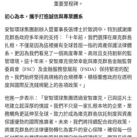
重要里程碑。
初心為本，攜手打造誠信與專業體系
安智環球集團創辦人暨董事長張博士於致詞中，特別感謝庫
克群島政府多年來的支持：「十年前，我們選擇在庫克群島
扎根，不僅是因為這裡擁有全球首屈一指的資產保護法律體
系，更因為我們看見了一個高度專業、高效且支持創新的監
管環境。這十年來，安智庫克很榮幸能與庫克群島金融監督
委員會（FSC）及金融服務發展局（FSDA）保持緊密的配
合。我們始終堅持高規格的合規標準，積極響應政府在透明
度與國際反洗錢規範上的各項政策。」
他進一步表示：「安智環球集團透過安智庫克，已與這片土
地建立起深厚的情誼。我們不只是一家扎根本地的企業，業
務觸角更延伸至全球，致力於成為庫克群島信託制度與資產
保護優勢的國際推廣者。未來，我們將持續配合政府政策，
將庫克群島的法律優勢轉化為客戶的安心保障，確保每一份