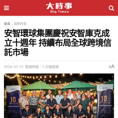
首頁
國際時事
安智環球集團慶祝安智庫克成
立十週年 持續布局全球跨境信
託市場
A
2026-05-15
閱讀時間：1 分鐘閱讀
A