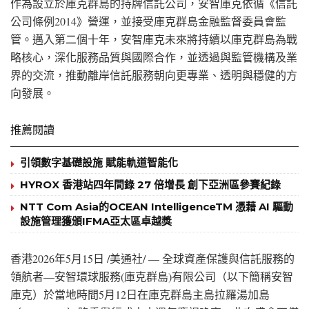
作為設立於庫克群島的持牌信託公司，安智庫克依循《信託
公司條例2014》營運，並接受庫克群島金融監督委員會監
管。邁入第二個十年，安智庫克未來將持續以庫克群島為戰
略核心，深化服務品質與國際合作，並透過與監管機構及業
界的交流，推動離岸信託服務朝向更專業、透明與穩健的方
向發展。
推薦閱讀
引領數字基礎設施 賦能軌道智能化
HYROX 香港站四年間錄 27 倍增長 創下亞洲區參賽紀錄
NTT Com Asia的OCEAN IntelligenceTM 憑藉 AI 驅動
設施管理獲頒IFMA亞太區卓越獎
香港
2026年5月15日
/美通社/ — 全球資產保護與信託服務的
領航者—安智環球服務(庫克群島)有限公司（以下簡稱安智
庫克）於當地時間5月12日在庫克群島主島拉羅湯加島