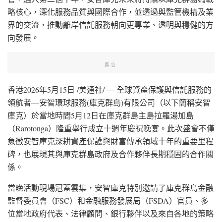
略核心，深化服務品質與國際合作，並透過與監管機構及業
界的交流，推動離岸信託服務朝向更專業、透明與穩健的方
向發展。
廣告
香港
2026年5月15日
/美通社/ — 全球資產保護與信託服務的
領航者—安智環球服務(庫克群島)有限公司（以下簡稱安智
庫克）於當地時間5月12日在庫克群島主島拉羅湯加島
（Rarotonga）隆重舉行成立十週年慶祝晚宴。此次盛會不僅
象徵安智庫克深耕資產保護與財富傳承領域十年的重要里程
碑，也展現其與庫克群島政府及合作夥伴長期穩固的合作關
係。
當晚活動現場冠蓋雲集，安智庫克特別邀請了庫克群島金融
監督委員會（FSC）和金融服務發展局（FSDA）官員、多
位當地政府代表、法律顧問、銀行夥伴以及來自各地的策略