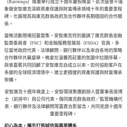
（Rarotonga）隆重舉行成立十週年慶祝晚宴。此次盛會不僅
象徵安智庫克深耕資產保護與財富傳承領域十年的重要里程
碑，也展現其與庫克群島政府及合作夥伴長期穩固的合作關
係。
當晚活動現場冠蓋雲集，安智庫克特別邀請了庫克群島金融
監督委員會（FSC）和金融服務發展局（FSDA）官員、多
位當地政府代表、法律顧問、銀行夥伴以及來自各地的策略
合作夥伴共襄盛舉。晚宴在溫馨而莊重的氛圍中拉開序幕，
與會嘉賓共同回顧了安智庫克自成立以來，如何協助客戶在
多變的全球經濟環境中，建立更穩健的資產保護與財富傳承
架構。
安智庫克十週年晚宴上，安智環球集團創辦人暨董事長張博
士（前排中）與公司代表，偕同庫克群島政府／監管機構代
表、銀行夥伴及法律顧問等嘉賓合影留念，共同見證十週年
重要里程碑。
初心為本，攜手打造誠信與專業體系