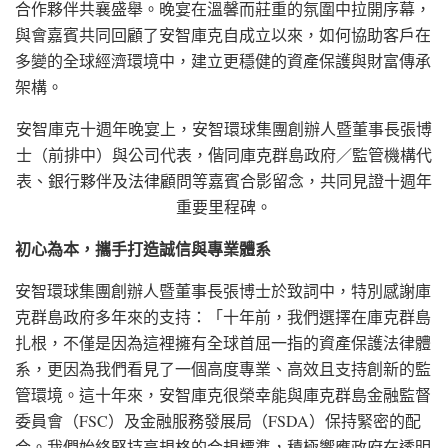
合作夥伴共襄盛舉。晚宴在溫馨而莊重的氛圍中拉開序幕，
與會嘉賓共同回顧了安智庫克自成立以來，如何協助客戶在
多變的全球經濟環境中，建立更穩健的資產保護與財富傳承
架構。
安智庫克十週年晚宴上，安智環球集團創辦人暨董事長張博
士（前排中）與公司代表，偕同庫克群島政府／監管機構代
表、銀行夥伴及法律顧問等嘉賓合影留念，共同見證十週年
重要里程碑。
初心為本，攜手打造誠信與專業體系
安智環球集團創辦人暨董事長張博士於致詞中，特別感謝庫
克群島政府多年來的支持：「十年前，我們選擇在庫克群島
扎根，不僅是因為這裡擁有全球首屈一指的資產保護法律體
系，更因為我們看見了一個高度專業、高效且支持創新的監
管環境。這十年來，安智庫克很榮幸能與庫克群島金融監督
委員會（FSC）及金融服務發展局（FSDA）保持緊密的配
合。我們始終堅持高規格的合規標準，積極響應政府在透明