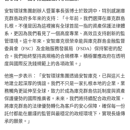
安智環球集團創辦人暨董事長張博士於致詞中，特別感謝庫
克群島政府多年來的支持：「十年前，我們選擇在庫克群島
扎根，不僅是因為這裡擁有全球首屈一指的資產保護法律體
系，更因為我們看見了一個高度專業、高效且支持創新的監
管環境。這十年來，安智庫克很榮幸能與庫克群島金融監督
委員會（FSC）及金融服務發展局（FSDA）保持緊密的配
合。我們始終堅持高規格的合規標準，積極響應政府在透明
度與國際反洗錢規範上的各項政策。」
他進一步表示：「安智環球集團透過安智庫克，已與這片土
地建立起深厚的情誼。我們不只是一家扎根本地的企業，業
務觸角更延伸至全球，致力於成為庫克群島信託制度與資產
保護優勢的國際推廣者。未來，我們將持續配合政府政策，
將庫克群島的法律優勢轉化為客戶的安心保障，確保每一份
託付都能在嚴謹的監管與最穩定的政經環境下，實現長遠傳
承的願景。」