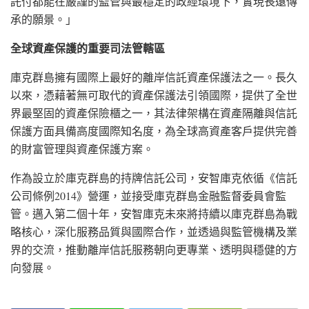
託付都能在嚴謹的監管與最穩定的政經環境下，實現長遠傳
承的願景。」
全球資產保護的重要司法管轄區
庫克群島擁有國際上最好的離岸信託資產保護法之一。長久
以來，憑藉著無可取代的資產保護法引領國際，提供了全世
界最堅固的資產保險櫃之一，其法律架構在資產隔離與信託
保護方面具備高度國際知名度，為全球高資產客戶提供完善
的財富管理與資產保護方案。
作為設立於庫克群島的持牌信託公司，安智庫克依循《信託
公司條例2014》營運，並接受庫克群島金融監督委員會監
管。邁入第二個十年，安智庫克未來將持續以庫克群島為戰
略核心，深化服務品質與國際合作，並透過與監管機構及業
界的交流，推動離岸信託服務朝向更專業、透明與穩健的方
向發展。