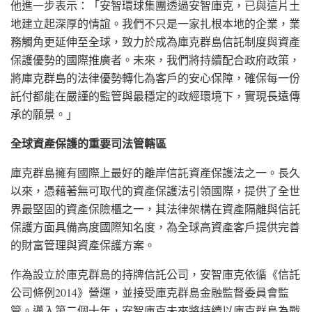
他進一步表示：「安智環球集團透過安智庫克，已與這片土
地建立起深厚的情誼。我們不只是一家扎根本地的企業，業
務觸角更延伸至全球，致力於成為庫克群島信託制度與資產
保護優勢的國際推廣者。未來，我們將持續配合政府政策，
將庫克群島的法律優勢轉化為客戶的安心保障，確保每一份
託付都能在嚴謹的監管與最穩定的政經環境下，實現長遠傳
承的願景。」
全球資產保護的重要司法管轄區
庫克群島擁有國際上最好的離岸信託資產保護法之一。長久
以來，憑藉著無可取代的資產保護法引領國際，提供了全世
界最堅固的資產保險櫃之一，其法律架構在資產隔離與信託
保護方面具備高度國際知名度，為全球高資產客戶提供完善
的財富管理與資產保護方案。
作為設立於庫克群島的持牌信託公司，安智庫克依循《信託
公司條例2014》營運，並接受庫克群島金融監督委員會監
管。邁入第二個十年，安智庫克未來將持續以庫克群島為戰