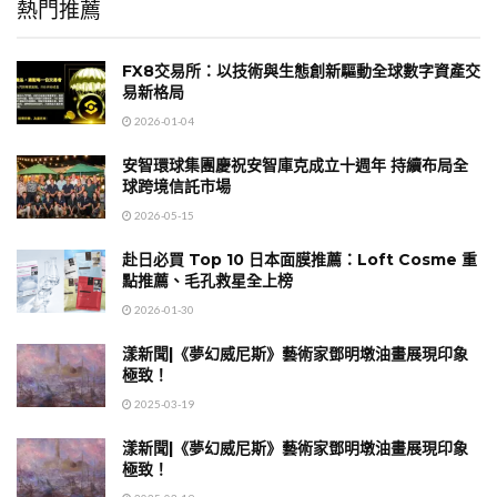
熱門推薦
FX8交易所：以技術與生態創新驅動全球數字資產交
易新格局
2026-01-04
安智環球集團慶祝安智庫克成立十週年 持續布局全
球跨境信託市場
2026-05-15
赴日必買 Top 10 日本面膜推薦：Loft Cosme 重
點推薦、毛孔救星全上榜
2026-01-30
漾新聞|《夢幻威尼斯》藝術家鄧明墩油畫展現印象
極致！
2025-03-19
漾新聞|《夢幻威尼斯》藝術家鄧明墩油畫展現印象
極致！