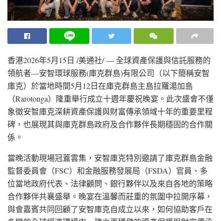
香港
2026年5月15日
/美通社/ — 全球資產保護與信託服務的
領航者—安智環球服務(庫克群島)有限公司（以下簡稱安智
庫克）於當地時間5月12日在庫克群島主島拉羅湯加島
（Rarotonga）隆重舉行成立十週年慶祝晚宴。此次盛會不僅
象徵安智庫克深耕資產保護與財富傳承領域十年的重要里程
碑，也展現其與庫克群島政府及合作夥伴長期穩固的合作關
係。
當晚活動現場冠蓋雲集，安智庫克特別邀請了庫克群島金融
監督委員會（FSC）和金融服務發展局（FSDA）官員、多
位當地政府代表、法律顧問、銀行夥伴以及來自各地的策略
合作夥伴共襄盛舉。晚宴在溫馨而莊重的氛圍中拉開序幕，
與會嘉賓共同回顧了安智庫克自成立以來，如何協助客戶在