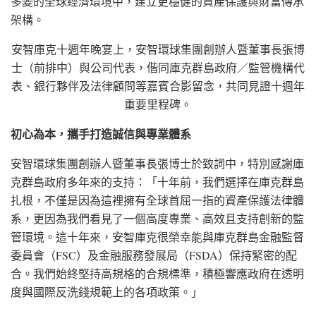
多變的全球經濟環境中，建立更穩健的資產保護與財富傳承
架構。
安智庫克十週年晚宴上，安智環球集團創辦人暨董事長張博
士（前排中）與公司代表，偕同庫克群島政府／監管機構代
表、銀行夥伴及法律顧問等嘉賓合影留念，共同見證十週年
重要里程碑。
初心為本，攜手打造誠信與專業體系
安智環球集團創辦人暨董事長張博士於致詞中，特別感謝庫
克群島政府多年來的支持：「十年前，我們選擇在庫克群島
扎根，不僅是因為這裡擁有全球首屈一指的資產保護法律體
系，更因為我們看見了一個高度專業、高效且支持創新的監
管環境。這十年來，安智庫克很榮幸能與庫克群島金融監督
委員會（FSC）及金融服務發展局（FSDA）保持緊密的配
合。我們始終堅持高規格的合規標準，積極響應政府在透明
度與國際反洗錢規範上的各項政策。」