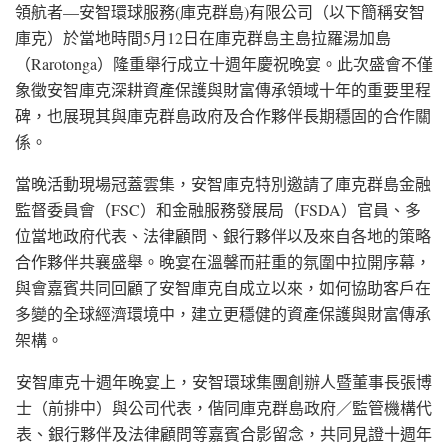
領航者—安智環球服務(庫克群島)有限公司（以下簡稱安智
庫克）於當地時間5月12日在庫克群島主島拉羅湯加島
（Rarotonga）隆重舉行成立十週年慶祝晚宴。此次盛會不僅
象徵安智庫克深耕資產保護與財富傳承領域十年的重要里程
碑，也展現其與庫克群島政府及合作夥伴長期穩固的合作關
係。
當晚活動現場冠蓋雲集，安智庫克特別邀請了庫克群島金融
監督委員會（FSC）和金融服務發展局（FSDA）官員、多
位當地政府代表、法律顧問、銀行夥伴以及來自各地的策略
合作夥伴共襄盛舉。晚宴在溫馨而莊重的氛圍中拉開序幕，
與會嘉賓共同回顧了安智庫克自成立以來，如何協助客戶在
多變的全球經濟環境中，建立更穩健的資產保護與財富傳承
架構。
安智庫克十週年晚宴上，安智環球集團創辦人暨董事長張博
士（前排中）與公司代表，偕同庫克群島政府／監管機構代
表、銀行夥伴及法律顧問等嘉賓合影留念，共同見證十週年